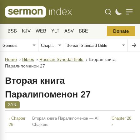
BSB
KJV
WEB
YLT
ASV
BBE
Donate
Home
›
Bibles
›
Russian Synodal Bible
›
Вторая книга
Паралипоменон 27
Вторая книга
Паралипоменон 27
SYN
‹ Chapter
Вторая книга Паралипоменон — All
Chapter 28
26
Chapters
›