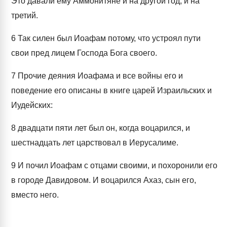
Это давали ему Аммонитяне и на другой год, и на
третий.
6
Так силен был Иоафам потому, что устроял пути
свои пред лицем Господа Бога своего.
7
Прочие деяния Иоафама и все войны его и
поведение его описаны в книге царей Израильских и
Иудейских:
8
двадцати пяти лет был он, когда воцарился, и
шестнадцать лет царствовал в Иерусалиме.
9
И почил Иоафам с отцами своими, и похоронили его
в городе Давидовом. И воцарился Ахаз, сын его,
вместо него.