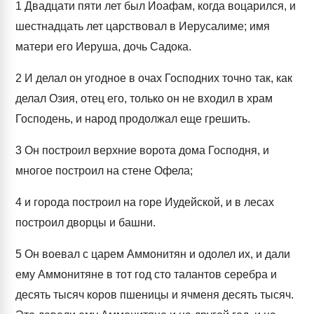
1
Двадцати пяти лет был Иоафам, когда воцарился, и
шестнадцать лет царствовал в Иерусалиме; имя
матери его Иеруша, дочь Садока.
2
И делал он угодное в очах Господних точно так, как
делал Озия, отец его, только он не входил в храм
Господень, и народ продолжал еще грешить.
3
Он построил верхние ворота дома Господня, и
многое построил на стене Офела;
4
и города построил на горе Иудейской, и в лесах
построил дворцы и башни.
5
Он воевал с царем Аммонитян и одолел их, и дали
ему Аммонитяне в тот год сто талантов серебра и
десять тысяч коров пшеницы и ячменя десять тысяч.