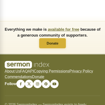
Everything we make is
available for free
because of
a generous community of supporters.
Donate
About Us
FAQ
API
Copying Permissions
Privacy Policy
Commendations
Donate
Follow
© 2026 SermonIndex — SermonIndex exists to freely