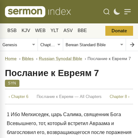
BSB
KJV
WEB
YLT
ASV
BBE
Donate
Home
›
Bibles
›
Russian Synodal Bible
›
Послание к Евреям 7
Послание к Евреям 7
SYN
‹ Chapter 6
Послание к Евреям — All Chapters
Chapter 8 ›
1
Ибо Мелхиседек, царь Салима, священник Бога
Всевышнего, тот, который встретил Авраама и
благословил его, возвращающегося после поражения