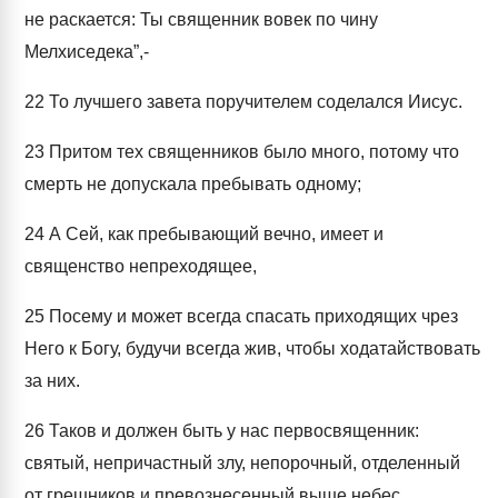
не раскается: Ты священник вовек по чину
Мелхиседека”,-
22
То лучшего завета поручителем соделался Иисус.
23
Притом тех священников было много, потому что
смерть не допускала пребывать одному;
24
А Сей, как пребывающий вечно, имеет и
священство непреходящее,
25
Посему и может всегда спасать приходящих чрез
Него к Богу, будучи всегда жив, чтобы ходатайствовать
за них.
26
Таков и должен быть у нас первосвященник:
святый, непричастный злу, непорочный, отделенный
от грешников и превознесенный выше небес,