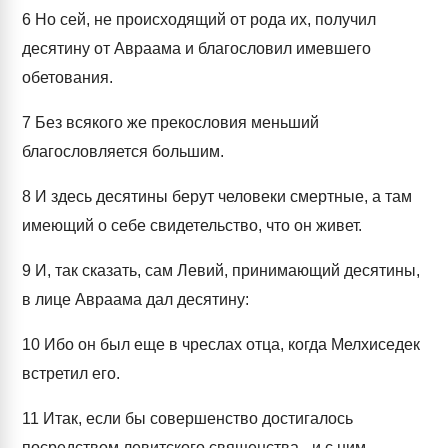
6
Но сей, не происходящий от рода их, получил
десятину от Авраама и благословил имевшего
обетования.
7
Без всякого же прекословия меньший
благословляется большим.
8
И здесь десятины берут человеки смертные, а там
имеющий о себе свидетельство, что он живет.
9
И, так сказать, сам Левий, принимающий десятины,
в лице Авраама дал десятину:
10
Ибо он был еще в чреслах отца, когда Мелхиседек
встретил его.
11
Итак, если бы совершенство достигалось
посредством левитского священства,- и с ним