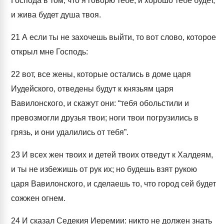
Господа в том, что я говорю тебе, и хорошо тебе будет,
и жива будет душа твоя.
21
А если ты не захочешь выйти, то вот слово, которое
открыл мне Господь:
22
вот, все жены, которые остались в доме царя
Иудейского, отведены будут к князьям царя
Вавилонского, и скажут они: “тебя обольстили и
превозмогли друзья твои; ноги твои погрузились в
грязь, и они удалились от тебя”.
23
И всех жен твоих и детей твоих отведут к Халдеям,
и ты не избежишь от рук их; но будешь взят рукою
царя Вавилонского, и сделаешь то, что город сей будет
сожжен огнем.
24
И сказал Седекия Иеремии: никто не должен знать