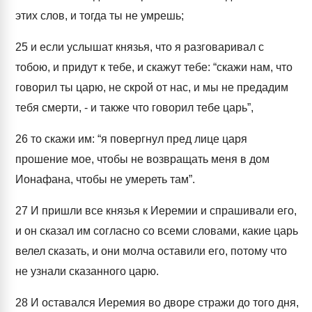
этих слов, и тогда ты не умрешь;
25
и если услышат князья, что я разговаривал с
тобою, и придут к тебе, и скажут тебе: “скажи нам, что
говорил ты царю, не скрой от нас, и мы не предадим
тебя смерти, - и также что говорил тебе царь”,
26
то скажи им: “я повергнул пред лице царя
прошение мое, чтобы не возвращать меня в дом
Ионафана, чтобы не умереть там”.
27
И пришли все князья к Иеремии и спрашивали его,
и он сказал им согласно со всеми словами, какие царь
велел сказать, и они молча оставили его, потому что
не узнали сказанного царю.
28
И оставался Иеремия во дворе стражи до того дня,