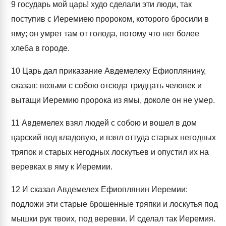
9
государь мой царь! худо сделали эти люди, так
поступив с Иеремиею пророком, которого бросили в
яму; он умрет там от голода, потому что нет более
хлеба в городе.
10
Царь дал приказание Авдемелеху Ефиоплянину,
сказав: возьми с собою отсюда тридцать человек и
вытащи Иеремию пророка из ямы, доколе он не умер.
11
Авдемелех взял людей с собою и вошел в дом
царский под кладовую, и взял оттуда старых негодных
тряпок и старых негодных лоскутьев и опустил их на
веревках в яму к Иеремии.
12
И сказал Авдемелех Ефиоплянин Иеремии:
подложи эти старые брошенные тряпки и лоскутья под
мышки рук твоих, под веревки. И сделал так Иеремия.