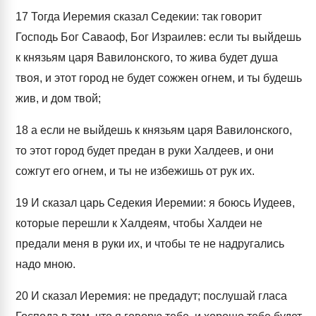
17
Тогда Иеремия сказал Седекии: так говорит
Господь Бог Саваоф, Бог Израилев: если ты выйдешь
к князьям царя Вавилонского, то жива будет душа
твоя, и этот город не будет сожжен огнем, и ты будешь
жив, и дом твой;
18
а если не выйдешь к князьям царя Вавилонского,
то этот город будет предан в руки Халдеев, и они
сожгут его огнем, и ты не избежишь от рук их.
19
И сказал царь Седекия Иеремии: я боюсь Иудеев,
которые перешли к Халдеям, чтобы Халдеи не
предали меня в руки их, и чтобы те не надругались
надо мною.
20
И сказал Иеремия: не предадут; послушай гласа