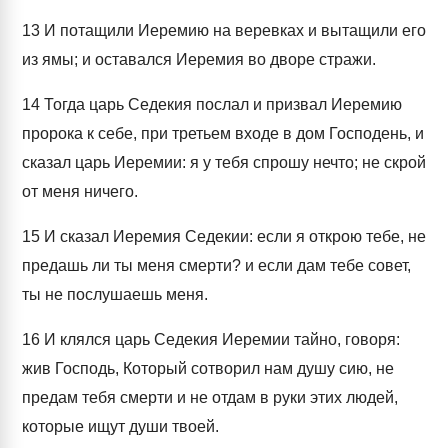
13
И потащили Иеремию на веревках и вытащили его
из ямы; и оставался Иеремия во дворе стражи.
14
Тогда царь Седекия послал и призвал Иеремию
пророка к себе, при третьем входе в дом Господень, и
сказал царь Иеремии: я у тебя спрошу нечто; не скрой
от меня ничего.
15
И сказал Иеремия Седекии: если я открою тебе, не
предашь ли ты меня смерти? и если дам тебе совет,
ты не послушаешь меня.
16
И клялся царь Седекия Иеремии тайно, говоря:
жив Господь, Который сотворил нам душу сию, не
предам тебя смерти и не отдам в руки этих людей,
которые ищут души твоей.