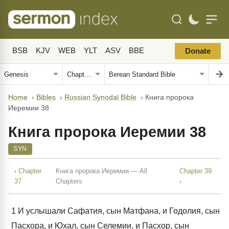
BSB
KJV
WEB
YLT
ASV
BBE
Donate
Home
›
Bibles
›
Russian Synodal Bible
›
Книга пророка
Иеремии 38
Книга пророка Иеремии 38
SYN
‹ Chapter
Книга пророка Иеремии — All
Chapter 39
37
Chapters
›
1
И услышали Сафатия, сын Матфана, и Годолия, сын
Пасхора, и Юхал, сын Селемии, и Пасхор, сын