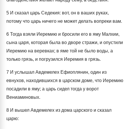
5
И сказал царь Седекия: вот, он в ваших руках,
потому что царь ничего не может делать вопреки вам.
6
Тогда взяли Иеремию и бросили его в яму Малхии,
сына царя, которая была во дворе стражи, и опустили
Иеремию на веревках; в яме той не было воды, а
только грязь, и погрузился Иеремия в грязь.
7
И услышал Авдемелех Ефиоплянин, один из
евнухов, находившихся в царском доме, что Иеремию
посадили в яму; а царь сидел тогда у ворот
Вениаминовых.
8
И вышел Авдемелех из дома царского и сказал
царю: