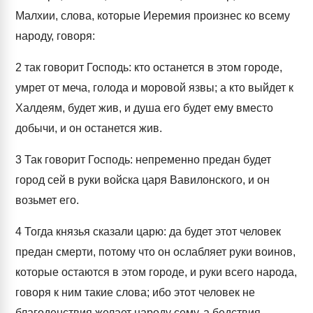
Малхии, слова, которые Иеремия произнес ко всему
народу, говоря:
2
так говорит Господь: кто останется в этом городе,
умрет от меча, голода и моровой язвы; а кто выйдет к
Халдеям, будет жив, и душа его будет ему вместо
добычи, и он останется жив.
3
Так говорит Господь: непременно предан будет
город сей в руки войска царя Вавилонского, и он
возьмет его.
4
Тогда князья сказали царю: да будет этот человек
предан смерти, потому что он ослабляет руки воинов,
которые остаются в этом городе, и руки всего народа,
говоря к ним такие слова; ибо этот человек не
благоденствия желает народу сему, а бедствия.