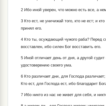
2
Ибо иной уверен, что можно есть все, а н
3
Кто ест, не уничижай того, кто не ест; и кто 
принял его.
4
Кто ты, осуждающий чужого раба? Перед св
восставлен, ибо силен Бог восставить его.
5
Иной отличает день от дня, а другой судит 
удостоверению своего ума.
6
Кто различает дни, для Господа различает; 
Кто ест, для Господа ест, ибо благодарит Бога
7
Ибо никто из нас не живет для себя, и никт
8
а живем ли - для Господа живем; умираем 