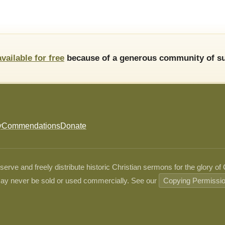
available for free
because of a generous community of su
y
Commendations
Donate
ve and freely distribute historic Christian sermons for the glory of
ay never be sold or used commercially. See our
Copying Permissi