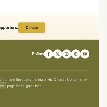
pporters.
Donate
Follow
 Christ and the strengthening of His Church. Content may
ons
page for full guidelines.