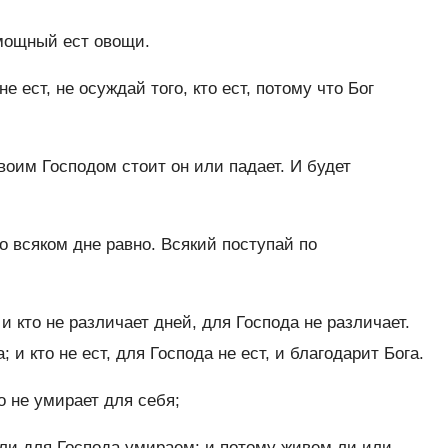
емощный ест овощи.
не ест, не осуждай того, кто ест, потому что Бог
оим Господом стоит он или падает. И будет
о всяком дне равно. Всякий поступай по
и кто не различает дней, для Господа не различает.
; и кто не ест, для Господа не ест, и благодарит Бога.
о не умирает для себя;
ли для Господа умираем: и потому живем ли или