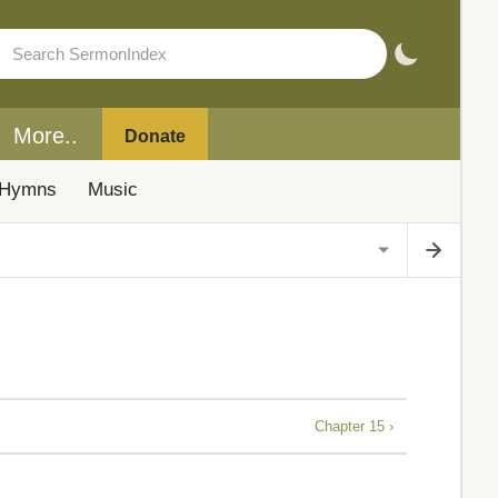
More..
Donate
Hymns
Music
Chapter 15 ›