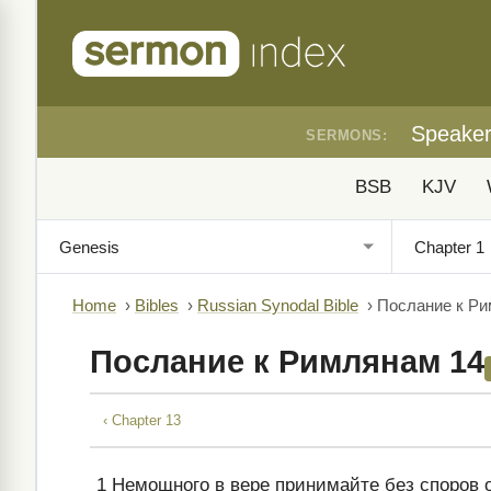
Speake
SERMONS:
BSB
KJV
Home
›
Bibles
›
Russian Synodal Bible
›
Послание к Ри
Послание к Римлянам 14
‹ Chapter 13
1
Немощного в вере принимайте без споров 