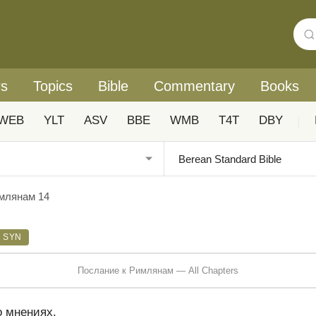
rs
Topics
Bible
Commentary
Books
WEB
YLT
ASV
BBE
WMB
T4T
DBY
|
млянам 14
SYN
Послание к Римлянам — All Chapters
о мнениях.