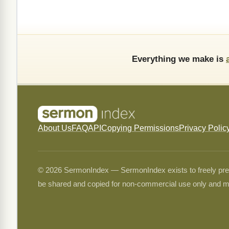
Everything we make is
About Us
FAQ
API
Copying Permissions
Privacy Polic
© 2026 SermonIndex — SermonIndex exists to freely preser
be shared and copied for non-commercial use only and m