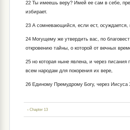
22
Ты имеешь веру? Имей ее сам в себе, пред
избирает.
23
А сомневающийся, если ест, осуждается, по
24
Могущему же утвердить вас, по благовес
откровению тайны, о которой от вечных вре
25
но которая ныне явлена, и через писания 
всем народам для покорения их вере,
26
Единому Премудрому Богу, через Иисуса Х
‹ Chapter 13