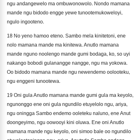
ngu andangewelo ma ombuwonowolo. Nondo mamana
mande ngu bidodo engge yewe tunootemukoweloyi,
ngulo ingooteno.
18
No yeno hamoo eteno. Sambo mela kinitetoni, ene
nolo mamana mande ma kinitewa. Anutlo mamana
mande nguno noolengo mande gumi bodaga, ko, so uyi
nakango bobodi gulanangge nangge, ngu ma yokowa.
Oo bidodo mamana mande ngu newendemo oolooteku,
ngu enggeni tunootewa.
19
Oni gula Anutlo mamana mande gumi gula ma keyolo,
ngunonggo ene oni gula ngundilo etuyelolo ngu, ariya,
ngu oningga Sambo endemo ooleteku naluno, ene Anut
doongeyimo, ngu oowooyi kini oluwa. Ene oni Anutlo
mamana mande ngu keyolo, oni simoo bale oo ngundilo