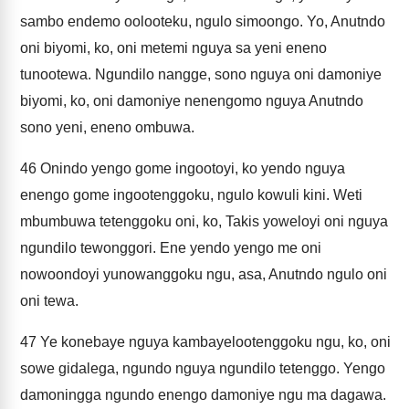
sambo endemo oolooteku, ngulo simoongo. Yo, Anutndo
oni biyomi, ko, oni metemi nguya sa yeni eneno
tunootewa. Ngundilo nangge, sono nguya oni damoniye
biyomi, ko, oni damoniye nenengomo nguya Anutndo
sono yeni, eneno ombuwa.
46
Onindo yengo gome ingootoyi, ko yendo nguya
enengo gome ingootenggoku, ngulo kowuli kini. Weti
mbumbuwa tetenggoku oni, ko, Takis yoweloyi oni nguya
ngundilo tewonggori. Ene yendo yengo me oni
nowoondoyi yunowanggoku ngu, asa, Anutndo ngulo oni
oni tewa.
47
Ye konebaye nguya kambayelootenggoku ngu, ko, oni
sowe gidalega, ngundo nguya ngundilo tetenggo. Yengo
damoningga ngundo enengo damoniye ngu ma dagawa.