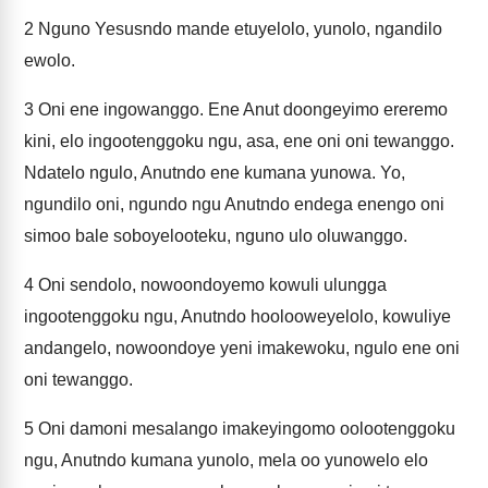
2
Nguno Yesusndo mande etuyelolo, yunolo, ngandilo
ewolo.
3
Oni ene ingowanggo. Ene Anut doongeyimo ereremo
kini, elo ingootenggoku ngu, asa, ene oni oni tewanggo.
Ndatelo ngulo, Anutndo ene kumana yunowa. Yo,
ngundilo oni, ngundo ngu Anutndo endega enengo oni
simoo bale soboyelooteku, nguno ulo oluwanggo.
4
Oni sendolo, nowoondoyemo kowuli ulungga
ingootenggoku ngu, Anutndo hoolooweyelolo, kowuliye
andangelo, nowoondoye yeni imakewoku, ngulo ene oni
oni tewanggo.
5
Oni damoni mesalango imakeyingomo oolootenggoku
ngu, Anutndo kumana yunolo, mela oo yunowelo elo