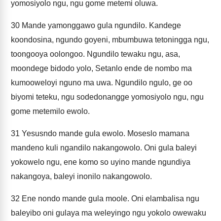
yomosiyolo ngu, ngu gome metemi oluwa.
30
Mande yamonggawo gula ngundilo. Kandege
koondosina, ngundo goyeni, mbumbuwa tetoningga ngu,
toongooya oolongoo. Ngundilo tewaku ngu, asa,
moondege bidodo yolo, Setanlo ende de nombo ma
kumooweloyi nguno ma uwa. Ngundilo ngulo, ge oo
biyomi teteku, ngu sodedonangge yomosiyolo ngu, ngu
gome metemilo ewolo.
31
Yesusndo mande gula ewolo. Moseslo mamana
mandeno kuli ngandilo nakangowolo. Oni gula baleyi
yokowelo ngu, ene komo so uyino mande ngundiya
nakangoya, baleyi inonilo nakangowolo.
32
Ene nondo mande gula moole. Oni elambalisa ngu
baleyibo oni gulaya ma weleyingo ngu yokolo owewaku