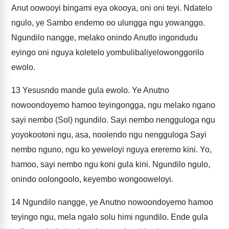
Anut oowooyi bingami eya okooya, oni oni teyi. Ndatelo
ngulo, ye Sambo endemo oo ulungga ngu yowanggo.
Ngundilo nangge, melako onindo Anutlo ingondudu
eyingo oni nguya koletelo yombulibaliyelowonggorilo
ewolo.
13
Yesusndo mande gula ewolo. Ye Anutno
nowoondoyemo hamoo teyingongga, ngu melako ngano
sayi nembo (Sol) ngundilo. Sayi nembo nengguloga ngu
yoyokootoni ngu, asa, noolendo ngu nengguloga Sayi
nembo nguno, ngu ko yeweloyi nguya ereremo kini. Yo,
hamoo, sayi nembo ngu koni gula kini. Ngundilo ngulo,
onindo oolongoolo, keyembo wongooweloyi.
14
Ngundilo nangge, ye Anutno nowoondoyemo hamoo
teyingo ngu, mela ngalo solu himi ngundilo. Ende gula