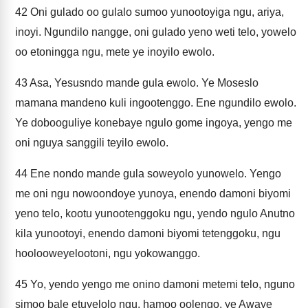
42
Oni gulado oo gulalo sumoo yunootoyiga ngu, ariya,
inoyi. Ngundilo nangge, oni gulado yeno weti telo, yowelo
oo etoningga ngu, mete ye inoyilo ewolo.
43
Asa, Yesusndo mande gula ewolo. Ye Moseslo
mamana mandeno kuli ingootenggo. Ene ngundilo ewolo.
Ye dobooguliye konebaye ngulo gome ingoya, yengo me
oni nguya sanggili teyilo ewolo.
44
Ene nondo mande gula soweyolo yunowelo. Yengo
me oni ngu nowoondoye yunoya, enendo damoni biyomi
yeno telo, kootu yunootenggoku ngu, yendo ngulo Anutno
kila yunootoyi, enendo damoni biyomi tetenggoku, ngu
hoolooweyelootoni, ngu yokowanggo.
45
Yo, yendo yengo me onino damoni metemi telo, nguno
simoo bale etuyelolo ngu, hamoo oolengo, ye Awaye