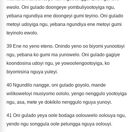
ewolo. Oni gulado doongeye yombuliyootoyiga ngu,
yebana ngundiya ene doongeyi gumi teyino. Oni gulado
metoyi udoyiga ngu, yebana ngundiya ene metoyi gumi
teyinolo ewolo.
39
Ene no yeno eteno. Onindo yeno oo biyomi yunootoyi
ngu, yebana ko gumi ma yunowelo. Oni gulado gagiye
koondosina udoyi ngu, ye yowoolengootoyiga, ko
biyomisina nguya yuleyi.
40
Ngundilo nangge, oni gulado goyolo, mande
wilikoweloyi musiyomo oololo, yengo nenggulo yootoyiga
ngu, asa, mete ye dokikilo nenggulo nguya yunoyi.
41
Oni gulado yeya oole bodaga oolouwelo oolouya ngu,
yendo ngu songgula oole pelungga nguya oolouyi.