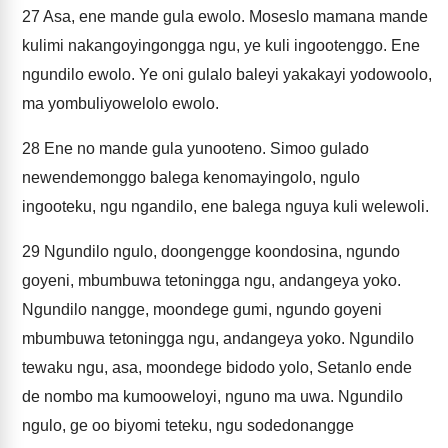
27
Asa, ene mande gula ewolo. Moseslo mamana mande
kulimi nakangoyingongga ngu, ye kuli ingootenggo. Ene
ngundilo ewolo. Ye oni gulalo baleyi yakakayi yodowoolo,
ma yombuliyowelolo ewolo.
28
Ene no mande gula yunooteno. Simoo gulado
newendemonggo balega kenomayingolo, ngulo
ingooteku, ngu ngandilo, ene balega nguya kuli welewoli.
29
Ngundilo ngulo, doongengge koondosina, ngundo
goyeni, mbumbuwa tetoningga ngu, andangeya yoko.
Ngundilo nangge, moondege gumi, ngundo goyeni
mbumbuwa tetoningga ngu, andangeya yoko. Ngundilo
tewaku ngu, asa, moondege bidodo yolo, Setanlo ende
de nombo ma kumooweloyi, nguno ma uwa. Ngundilo
ngulo, ge oo biyomi teteku, ngu sodedonangge