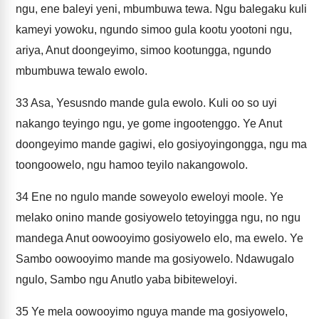
ngu, ene baleyi yeni, mbumbuwa tewa. Ngu balegaku kuli
kameyi yowoku, ngundo simoo gula kootu yootoni ngu,
ariya, Anut doongeyimo, simoo kootungga, ngundo
mbumbuwa tewalo ewolo.
33
Asa, Yesusndo mande gula ewolo. Kuli oo so uyi
nakango teyingo ngu, ye gome ingootenggo. Ye Anut
doongeyimo mande gagiwi, elo gosiyoyingongga, ngu ma
toongoowelo, ngu hamoo teyilo nakangowolo.
34
Ene no ngulo mande soweyolo eweloyi moole. Ye
melako onino mande gosiyowelo tetoyingga ngu, no ngu
mandega Anut oowooyimo gosiyowelo elo, ma ewelo. Ye
Sambo oowooyimo mande ma gosiyowelo. Ndawugalo
ngulo, Sambo ngu Anutlo yaba bibiteweloyi.
35
Ye mela oowooyimo nguya mande ma gosiyowelo,