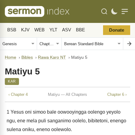
BSB
KJV
WEB
YLT
ASV
BBE
Donate
Home
›
Bibles
›
Rawa Karo NT
›
Matiyu 5
Matiyu 5
KAR
‹ Chapter 4
Matiyu — All Chapters
Chapter 6 ›
1
Yesus oni simoo bale oowooyingga oolengo yeyolo
ngu, ene mela puli sanganimo oolelo, bibitetoni, enengo
sulena oniku, eneno oolewolo.