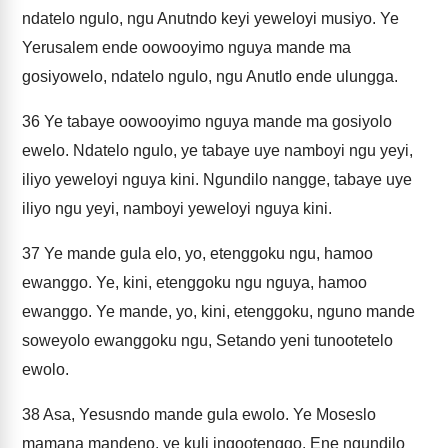
ndatelo ngulo, ngu Anutndo keyi yeweloyi musiyo. Ye
Yerusalem ende oowooyimo nguya mande ma
gosiyowelo, ndatelo ngulo, ngu Anutlo ende ulungga.
36
Ye tabaye oowooyimo nguya mande ma gosiyolo
ewelo. Ndatelo ngulo, ye tabaye uye namboyi ngu yeyi,
iliyo yeweloyi nguya kini. Ngundilo nangge, tabaye uye
iliyo ngu yeyi, namboyi yeweloyi nguya kini.
37
Ye mande gula elo, yo, etenggoku ngu, hamoo
ewanggo. Ye, kini, etenggoku ngu nguya, hamoo
ewanggo. Ye mande, yo, kini, etenggoku, nguno mande
soweyolo ewanggoku ngu, Setando yeni tunootetelo
ewolo.
38
Asa, Yesusndo mande gula ewolo. Ye Moseslo
mamana mandeno, ye kuli ingootenggo. Ene ngundilo