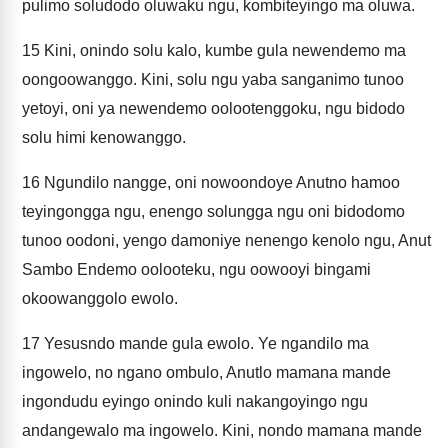
pulimo soludodo oluwaku ngu, kombiteyingo ma oluwa.
15
Kini, onindo solu kalo, kumbe gula newendemo ma
oongoowanggo. Kini, solu ngu yaba sanganimo tunoo
yetoyi, oni ya newendemo oolootenggoku, ngu bidodo
solu himi kenowanggo.
16
Ngundilo nangge, oni nowoondoye Anutno hamoo
teyingongga ngu, enengo solungga ngu oni bidodomo
tunoo oodoni, yengo damoniye nenengo kenolo ngu, Anut
Sambo Endemo oolooteku, ngu oowooyi bingami
okoowanggolo ewolo.
17
Yesusndo mande gula ewolo. Ye ngandilo ma
ingowelo, no ngano ombulo, Anutlo mamana mande
ingondudu eyingo onindo kuli nakangoyingo ngu
andangewalo ma ingowelo. Kini, nondo mamana mande