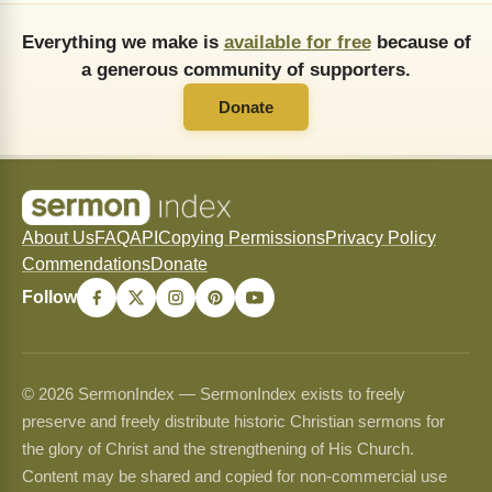
Everything we make is
available for free
because of
a generous community of supporters.
Donate
About Us
FAQ
API
Copying Permissions
Privacy Policy
Commendations
Donate
Follow
© 2026 SermonIndex — SermonIndex exists to freely
preserve and freely distribute historic Christian sermons for
the glory of Christ and the strengthening of His Church.
Content may be shared and copied for non-commercial use