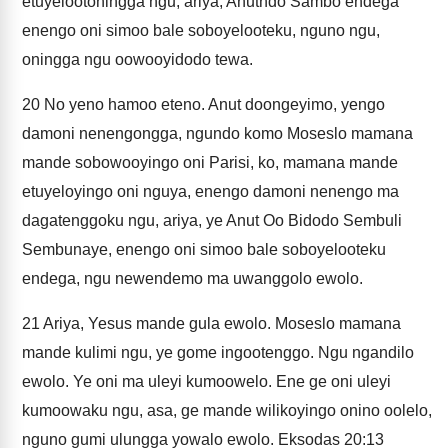
etuyelootoningga ngu, ariya, Anutndo Sambo endega
enengo oni simoo bale soboyelooteku, nguno ngu,
oningga ngu oowooyidodo tewa.
20
No yeno hamoo eteno. Anut doongeyimo, yengo
damoni nenengongga, ngundo komo Moseslo mamana
mande sobowooyingo oni Parisi, ko, mamana mande
etuyeloyingo oni nguya, enengo damoni nenengo ma
dagatenggoku ngu, ariya, ye Anut Oo Bidodo Sembuli
Sembunaye, enengo oni simoo bale soboyelooteku
endega, ngu newendemo ma uwanggolo ewolo.
21
Ariya, Yesus mande gula ewolo. Moseslo mamana
mande kulimi ngu, ye gome ingootenggo. Ngu ngandilo
ewolo. Ye oni ma uleyi kumoowelo. Ene ge oni uleyi
kumoowaku ngu, asa, ge mande wilikoyingo onino oolelo,
nguno gumi ulungga yowalo ewolo. Eksodas 20:13