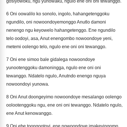
gosiyowoku, ngu yunowaku, ngulo ene oni oni tewanggo.
6
Oni oowalilo ko sonolo, ingolo, hahangetenggoku
ngundilo, oni nowoondoyemonggo Anutlo damoni
nenengo ngu keyowelo hahangetenggo. Ene ngundilo
telo oodoyi, asa, Anut enengombo nowoondoye yeni,
metemi oolengo telo, ngulo ene oni oni tewanggo.
7
Oni ene simoo bale gidalega nowoondoye
yunootenggoku damoningga, ngulo ene oni oni
tewanggo. Ndatelo ngulo, Anutndo enengo nguya
nowoondoyi yunowa.
8
Oni Anut doongeyimo nowoondoye mesalango oolengo
oolootenggoku ngu, ene oni oni tewanggo. Ndatelo ngulo,
ene Anut kenowanggo.
9
Oni ebe toongootoyi, ene nowoondoye imakeyingomo