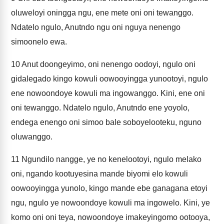
oluweloyi oningga ngu, ene mete oni oni tewanggo.
Ndatelo ngulo, Anutndo ngu oni nguya nenengo
simoonelo ewa.
10
Anut doongeyimo, oni nenengo oodoyi, ngulo oni
gidalegado kingo kowuli oowooyingga yunootoyi, ngulo
ene nowoondoye kowuli ma ingowanggo. Kini, ene oni
oni tewanggo. Ndatelo ngulo, Anutndo ene yoyolo,
endega enengo oni simoo bale soboyelooteku, nguno
oluwanggo.
11
Ngundilo nangge, ye no kenelootoyi, ngulo melako
oni, ngando kootuyesina mande biyomi elo kowuli
oowooyingga yunolo, kingo mande ebe ganagana etoyi
ngu, ngulo ye nowoondoye kowuli ma ingowelo. Kini, ye
komo oni oni teya, nowoondoye imakeyingomo ootooya,