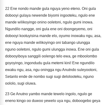
22
Ene nondo mande gula nguya yeno eteno. Oni gula
dobooyi gulaya newende biyomi ingooteku, ngulo ene
mande wilikoyingo onino ooletoni, ngulo gumi inowa.
Ngundilo nangge, oni gula ene oni doongeyemo, oni
dobooyi kootuyisina mande elo, oyumo inowaku ngu, asa,
ene nguya mande wilikoyingo oni tabango ulungga
nguno ooletoni, ngulo gumi ulungga inowa. Ene oni gula
dobooyiboya sanggili oolengo telo ewa, ge mboolombo
goyoyingo, ingondudu gula metemi kini! Ene ngundilo
ewaku ngu, asa, ngu oningga ngu Anutndo suleyootoni,
Setanlo ende de nombo sugi sugi delolooteku, nguno
oololo, sugi oluwa.
23
Ge Anutno yambo mande tewelo ingolo, ngulo ge
eneno kingo oo duwoo yewelo uya ngu, doboogebo geya