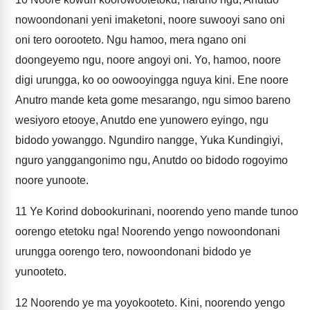
nowoondonani yeni imaketoni, noore suwooyi sano oni
oni tero oorooteto. Ngu hamoo, mera ngano oni
doongeyemo ngu, noore angoyi oni. Yo, hamoo, noore
digi urungga, ko oo oowooyingga nguya kini. Ene noore
Anutro mande keta gome mesarango, ngu simoo bareno
wesiyoro etooye, Anutdo ene yunowero eyingo, ngu
bidodo yowanggo. Ngundiro nangge, Yuka Kundingiyi,
nguro yanggangonimo ngu, Anutdo oo bidodo rogoyimo
noore yunoote.
11
Ye Korind dobookurinani, noorendo yeno mande tunoo
oorengo etetoku nga! Noorendo yengo nowoondonani
urungga oorengo tero, nowoondonani bidodo ye
yunooteto.
12
Noorendo ye ma yoyokooteto. Kini, noorendo yengo