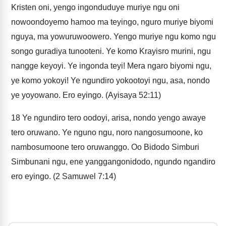
Kristen oni, yengo ingonduduye muriye ngu oni
nowoondoyemo hamoo ma teyingo, nguro muriye biyomi
nguya, ma yowuruwoowero. Yengo muriye ngu komo ngu
songo guradiya tunooteni. Ye komo Krayisro murini, ngu
nangge keyoyi. Ye ingonda teyi! Mera ngaro biyomi ngu,
ye komo yokoyi! Ye ngundiro yokootoyi ngu, asa, nondo
ye yoyowano. Ero eyingo. (Ayisaya 52:11)
18
Ye ngundiro tero oodoyi, arisa, nondo yengo awaye
tero oruwano. Ye nguno ngu, noro nangosumoone, ko
nambosumoone tero oruwanggo. Oo Bidodo Simburi
Simbunani ngu, ene yanggangonidodo, ngundo ngandiro
ero eyingo. (2 Samuwel 7:14)