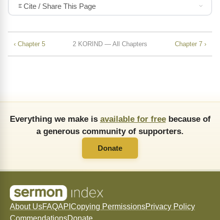
Cite / Share This Page
‹ Chapter 5
2 KORIND — All Chapters
Chapter 7 ›
Everything we make is
available for free
because of
a generous community of supporters.
Donate
About Us
FAQ
API
Copying Permissions
Privacy Policy
Commendations
Donate