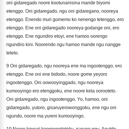
oni gidaregado noore kootunanisina mande biyomi
etenggo. Oni gidaregado, ngu oni gidaregano, nooreya
etenggo. Enendo muri gomemo ko nenengo tetenggo, ero
etenggo. Ene oni gidaregado nooreya godange oni, ero
etenggo. Ene ngundiro etoyi, ene hamoo oorengo
ngundiro kini. Noorendo ngu hamoo mande ngu nangge
teteto.
9
Oni gidaregado, ngu nooreya ene ma ingootenggo, ero
etenggo. Ene oni ene bidodo, noore gome yeyoro
ingootenggo. Oni oowooyinggado, ngu nooreya
kumooyingo ero etenggoku, ene noore keta oorooteto.
Oni gidaregado, ngu ingootenggo. Yo, hamoo, oni
gidaregado, yutoro, gisaruyerowonggoku, ene ngu oni
ngundo, noore ma yureni kumooyingo.
10
Noore kowuri koorowootetoku, naruno ngu, Anutdo