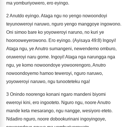
ma yomburiyowero, ero eyingo.
2
Anutdo eyingo. Ataga ngu no yengo nowoondoyi
teyunoweroyi naruwo, nguro yengo manggoye ingowono.
Oni simoo bare ko yoyoweroyi naruno, no kuri ye
hoorooweyerowono. Ero eyingo. (Ayisaya 49:8) Ingoyi!
Ataga ngu, ye Anutro sumangeni, newendemo omburo,
oruweroyi naru gome. Ingoyi! Ataga nga narungga nga
ngu, ye komo nowoondoye yowoorengoro, Anutro
nowoondoyemo hamoo teweroyi, nguro naruwo,
yoyoweroyi naruwo, ngu tunooteteku nga!
3
Onindo noorengo konani ngaro mandeni biyomi
eweroyi kini, ero ingooteto. Nguro ngu, noore Anutro
mande keta mesarango, ngu nangge, wesiyoro eteto.
Ndadiro nguro, noore dobookurinani ingoyingoye,