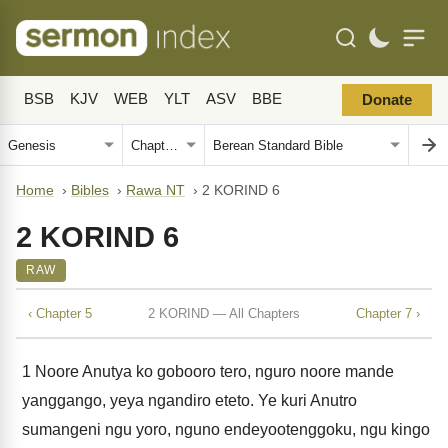
BSB
KJV
WEB
YLT
ASV
BBE
Donate
Home
›
Bibles
›
Rawa NT
›
2 KORIND 6
2 KORIND 6
RAW
‹ Chapter 5
2 KORIND — All Chapters
Chapter 7 ›
1
Noore Anutya ko gobooro tero, nguro noore mande
yanggango, yeya ngandiro eteto. Ye kuri Anutro
sumangeni ngu yoro, nguno endeyootenggoku, ngu kingo