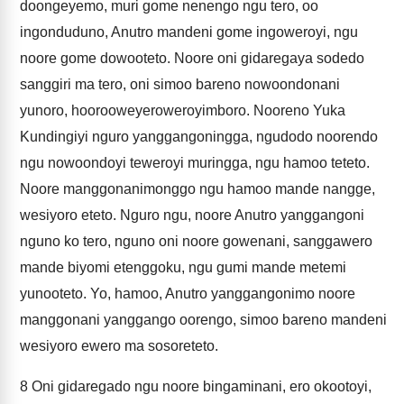
doongeyemo, muri gome nenengo ngu tero, oo
ingonduduno, Anutro mandeni gome ingoweroyi, ngu
noore gome dowooteto. Noore oni gidaregaya sodedo
sanggiri ma tero, oni simoo bareno nowoondonani
yunoro, hoorooweyeroweroyimboro. Nooreno Yuka
Kundingiyi nguro yanggangoningga, ngudodo noorendo
ngu nowoondoyi teweroyi muringga, ngu hamoo teteto.
Noore manggonanimonggo ngu hamoo mande nangge,
wesiyoro eteto. Nguro ngu, noore Anutro yanggangoni
nguno ko tero, nguno oni noore gowenani, sanggawero
mande biyomi etenggoku, ngu gumi mande metemi
yunooteto. Yo, hamoo, Anutro yanggangonimo noore
manggonani yanggango oorengo, simoo bareno mandeni
wesiyoro ewero ma sosoreteto.
8
Oni gidaregado ngu noore bingaminani, ero okootoyi,