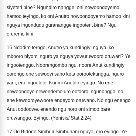
siyeteri bine? Ngundiro nangge, oni nowoondoyemo
hamoo teyingo, ko oni Anutro nowoondoyemo hamoo kini
nguya ingondudu guranangge ingooteri, bine? Ngu
ereremo kini.
16
Ndadiro terogo, Anutro ya kundingiyi nguya, ko
mbooro biyomi nguro ya nguya yowuruwooro oruwari? Ye
ingootenggo. Noorengombo ngu, noore Anut kundingiyi
oorengo ene suwooyi sano keta oorootekungga, nguro
yani, ero ingooteto. Kurimi Anutdo eyingo. No ene
nowoondoye newendemo uro ootooro, ngunonggo, no
ene kewooroyewoore endeyoro oruwano. No ngu enengo
Anut oodoowe, enendo ngu noro oni simoo bare
oruwanggo. Eyingo. (Yenisis/ Stat 2:24)
17
Oo Bidodo Simburi Simbunani nguya, ero eyingo. Ye