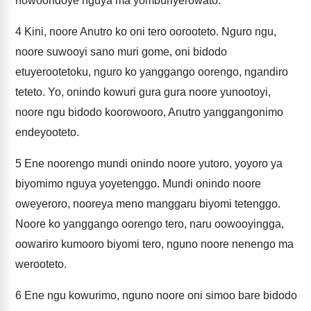
nowoondoye nguya ma yomburiyerowato.
4
Kini, noore Anutro ko oni tero oorooteto. Nguro ngu,
noore suwooyi sano muri gome, oni bidodo
etuyerootetoku, nguro ko yanggango oorengo, ngandiro
teteto. Yo, onindo kowuri gura gura noore yunootoyi,
noore ngu bidodo koorowooro, Anutro yanggangonimo
endeyooteto.
5
Ene noorengo mundi onindo noore yutoro, yoyoro ya
biyomimo nguya yoyetenggo. Mundi onindo noore
oweyeroro, nooreya meno manggaru biyomi tetenggo.
Noore ko yanggango oorengo tero, naru oowooyingga,
oowariro kumooro biyomi tero, nguno noore nenengo ma
werooteto.
6
Ene ngu kowurimo, nguno noore oni simoo bare bidodo