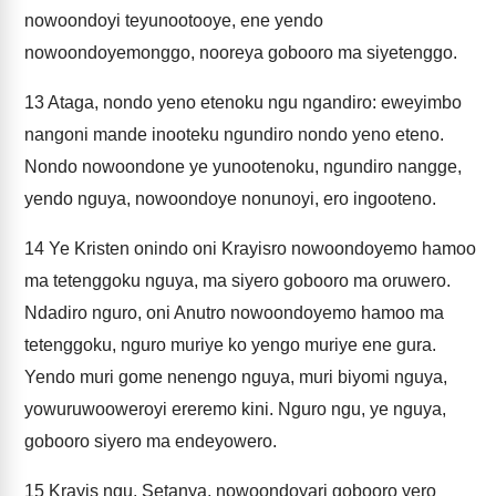
nowoondoyi teyunootooye, ene yendo
nowoondoyemonggo, nooreya gobooro ma siyetenggo.
13
Ataga, nondo yeno etenoku ngu ngandiro: eweyimbo
nangoni mande inooteku ngundiro nondo yeno eteno.
Nondo nowoondone ye yunootenoku, ngundiro nangge,
yendo nguya, nowoondoye nonunoyi, ero ingooteno.
14
Ye Kristen onindo oni Krayisro nowoondoyemo hamoo
ma tetenggoku nguya, ma siyero gobooro ma oruwero.
Ndadiro nguro, oni Anutro nowoondoyemo hamoo ma
tetenggoku, nguro muriye ko yengo muriye ene gura.
Yendo muri gome nenengo nguya, muri biyomi nguya,
yowuruwooweroyi ereremo kini. Nguro ngu, ye nguya,
gobooro siyero ma endeyowero.
15
Krayis ngu, Setanya, nowoondoyari gobooro yero