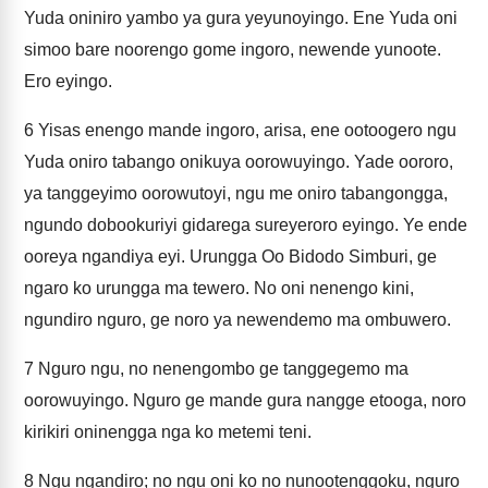
Yuda oniniro yambo ya gura yeyunoyingo. Ene Yuda oni
simoo bare noorengo gome ingoro, newende yunoote.
Ero eyingo.
6
Yisas enengo mande ingoro, arisa, ene ootoogero ngu
Yuda oniro tabango onikuya oorowuyingo. Yade oororo,
ya tanggeyimo oorowutoyi, ngu me oniro tabangongga,
ngundo dobookuriyi gidarega sureyeroro eyingo. Ye ende
ooreya ngandiya eyi. Urungga Oo Bidodo Simburi, ge
ngaro ko urungga ma tewero. No oni nenengo kini,
ngundiro nguro, ge noro ya newendemo ma ombuwero.
7
Nguro ngu, no nenengombo ge tanggegemo ma
oorowuyingo. Nguro ge mande gura nangge etooga, noro
kirikiri oninengga nga ko metemi teni.
8
Ngu ngandiro; no ngu oni ko no nunootenggoku, nguro