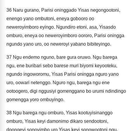
36
Naru gurano, Parisi oninggado Yisas negongootoni,
enengo yano ombutoni, eneya gobooro oo
neweroyimboro eyingo. Ngundiro etoni, asa, Yisasdo
omburo, eneya oo neweroyimboro oororo, Parisi oningga
ngundo yano uro, oo neweroyi yabano bibiteyingo.
37
Ngu endemo nguno, bare gura oruwo. Ngu barega
ngu, ene buribari sebo barese muri biyomi keyooteku,
ngundo ingoworomu, Yisas Parisi oningga nguro yano
uro, oowari netenggo. Nguro ngu, barega ngu ene
ootoogero, digi nggusiyi gomenggano bo urumi ndindingo
gomengga yoro ombuyingo.
38
Ngu barega ngu omburo, Yisas kootuyisinanggo
omburo, Yisas keyi damonimo dikaro sendootoni,
doongeyi sonoyimbo uro Yisas keyi sonowootoni ngu,