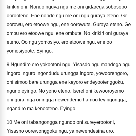
kirikiri oni. Nondo nguya ngu me oni gidarega sobosobo
oorooteno. Ene nondo ngu me oni ngu guraya eteno. Ge
oorowu, ero etoowe ngu, ene oorowute. Guraya eteno. Ge
ombu ero etoowe ngu, ene ombute. No kirikiri oni guraya
eteno. Oo ngu yomosiyo, ero etoowe ngu, ene oo
yomosiyoote. Eyingo.
9
Ngundiro ero yokootoni ngu, Yisasdo ngu mandega ngu
ingoro, nguro ingondudu urungga ingoro, yowoorengoro,
oni simoo bare urungga ene keyoro endeyootenggoku,
nguno eyingo. No yeno eteno. Iserel oni kewooroyemo
oni gura, nga oningga newendemo hamoo teyingongga,
ngandiro ma kenooteno. Eyingo.
10
Me oni tabangongga ngundo oni sureyerootoni,
Yisasno oorewonggoku ngu, ya newendesina uro,