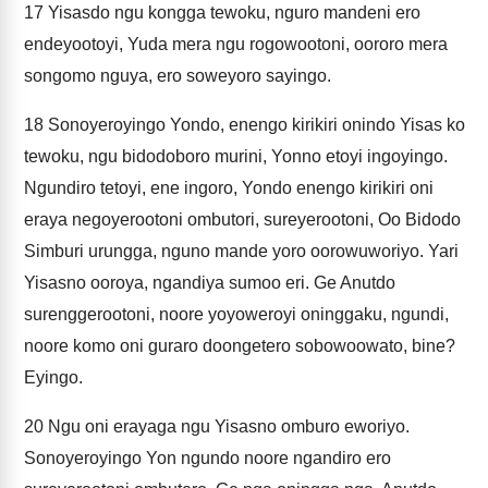
17
Yisasdo ngu kongga tewoku, nguro mandeni ero
endeyootoyi, Yuda mera ngu rogowootoni, oororo mera
songomo nguya, ero soweyoro sayingo.
18
Sonoyeroyingo Yondo, enengo kirikiri onindo Yisas ko
tewoku, ngu bidodoboro murini, Yonno etoyi ingoyingo.
Ngundiro tetoyi, ene ingoro, Yondo enengo kirikiri oni
eraya negoyerootoni ombutori, sureyerootoni, Oo Bidodo
Simburi urungga, nguno mande yoro oorowuworiyo. Yari
Yisasno ooroya, ngandiya sumoo eri. Ge Anutdo
surenggerootoni, noore yoyoweroyi oninggaku, ngundi,
noore komo oni guraro doongetero sobowoowato, bine?
Eyingo.
20
Ngu oni erayaga ngu Yisasno omburo eworiyo.
Sonoyeroyingo Yon ngundo noore ngandiro ero