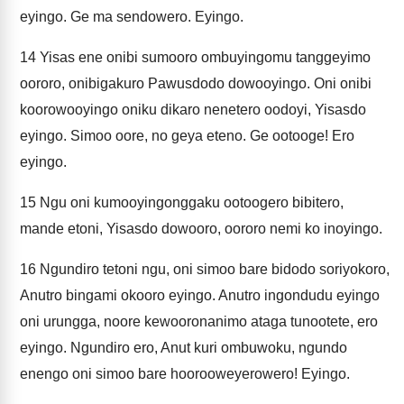
eyingo. Ge ma sendowero. Eyingo.
14
Yisas ene onibi sumooro ombuyingomu tanggeyimo
oororo, onibigakuro Pawusdodo dowooyingo. Oni onibi
koorowooyingo oniku dikaro nenetero oodoyi, Yisasdo
eyingo. Simoo oore, no geya eteno. Ge ootooge! Ero
eyingo.
15
Ngu oni kumooyingonggaku ootoogero bibitero,
mande etoni, Yisasdo dowooro, oororo nemi ko inoyingo.
16
Ngundiro tetoni ngu, oni simoo bare bidodo soriyokoro,
Anutro bingami okooro eyingo. Anutro ingondudu eyingo
oni urungga, noore kewooronanimo ataga tunootete, ero
eyingo. Ngundiro ero, Anut kuri ombuwoku, ngundo
enengo oni simoo bare hoorooweyerowero! Eyingo.