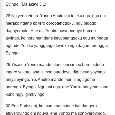
Eyingo. (Malakayi 3:1)
28
No yeno eteno. Yondo Anutro ko teteku ngu, ngu oni
merako ngano ko tero oorootenggoku, ngu bidodo
dagayeroote. Ene oni Anutro nowoondoye hamoo
teyingo, ko noro mandene keyootenggoku ngu muringga
ngundo Yon ko yanggango tewoku ngu dagaro urungga.
Eyingo.
29
Yisasdo Yonro mande etoni, oni simoo bare bidodo
ingoro yokoro, asa, simoo baredoya, digi beye yoyingo
oniya eyingo. Yo, Anutro mande murini ngu gome
oorengo. Eyingo. Ngu oni ngu, ene Yon kandeyimo sono
kundingiyi gimuyingo.
30
Ene Parisi oni, ko mamana mande kandangero
etuyeroyingo oni nguya, ene Yondo ma sonoyeroyingo.