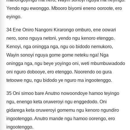
Yendo ngu ewonggo. Mbooro biyomi eneno ooroote, ero
eyingo.
34
Ene Oniro Nangoni Kirarongo omburo, ene oowari
nero, sono nguya netoni, yendo ngu kenoro etenggo.
Kenoyi, nga oningga nga, ngu oo bidodo nemukoro,
Wayin sonoyi nguya gome gome neteku nga! Nga
oningga nga, ngu beye yoyingo oni, weti mbumbuwadodo
oni nguro dobooye, ero etenggo. Noorendo oo gura
tetoowe ngu, ngu bidodo ye nguro ma ingootenggo.
35
Oni simoo bare Anutno nowoondoye hamoo teyingo
ngu, enengo keta oruweroyi ngu enggedodo. Oni
gidarega keta oruweroyi gomemu ngu kenoro ngundiro
ingootenggo. Anutro mande ngu hamoo oorengo, ero
ingootenggo.