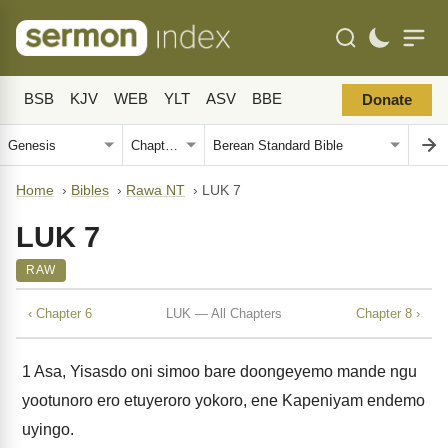
BSB
KJV
WEB
YLT
ASV
BBE
Donate
Home
›
Bibles
›
Rawa NT
›
LUK 7
LUK 7
RAW
‹ Chapter 6
LUK — All Chapters
Chapter 8 ›
1
Asa, Yisasdo oni simoo bare doongeyemo mande ngu
yootunoro ero etuyeroro yokoro, ene Kapeniyam endemo
uyingo.