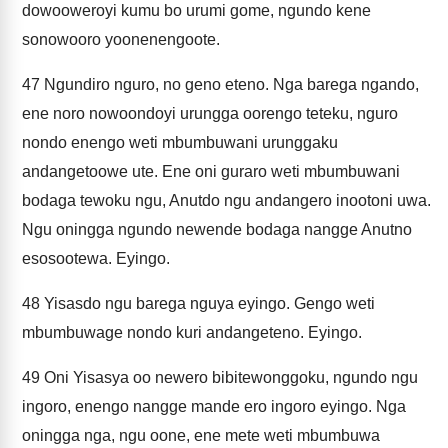
dowooweroyi kumu bo urumi gome, ngundo kene
sonowooro yoonenengoote.
47
Ngundiro nguro, no geno eteno. Nga barega ngando,
ene noro nowoondoyi urungga oorengo teteku, nguro
nondo enengo weti mbumbuwani urunggaku
andangetoowe ute. Ene oni guraro weti mbumbuwani
bodaga tewoku ngu, Anutdo ngu andangero inootoni uwa.
Ngu oningga ngundo newende bodaga nangge Anutno
esosootewa. Eyingo.
48
Yisasdo ngu barega nguya eyingo. Gengo weti
mbumbuwage nondo kuri andangeteno. Eyingo.
49
Oni Yisasya oo newero bibitewonggoku, ngundo ngu
ingoro, enengo nangge mande ero ingoro eyingo. Nga
oningga nga, ngu oone, ene mete weti mbumbuwa