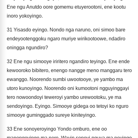
Ene ngu Anutdo oore gomemu etuyerootoni, ene kootu
inoro yokoyingo.
31
Yisasdo eyingo. Nondo nga naruno, oni simoo bare
endeyootenggoku ngaro muriye wirikootoowe, ndadiro
oningga ngundiro?
32
Ene ngu simooye iriritero ngandiro teyingo. Ene ende
kewooroko bibitero, enengo nangge meno manggaru tero
ewanggo. Noorendo sumbi uwootooye, ye yambo ma
utoro kunoyingo. Noorendo oni kumootoni ngguyinggayi
tero nowoondoyi teweroyi yambo urewootoku, ye ma
sendoyingo. Eyingo. Simooye gidega oo tetoyi ko nguro
simooye guminggado sureye kiniteyingo.
33
Ene sonoyeroyingo Yondo omburo, ene oo
manongoyingo ma nero, Wayin sonoyi nguya ma neyingo.