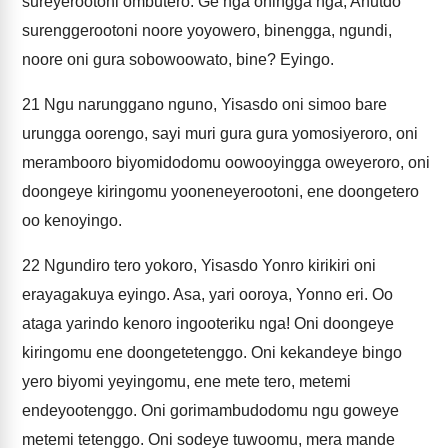
sureyerootoni ombutero. Ge nga oningga nga, Anutdo
surenggerootoni noore yoyowero, binengga, ngundi,
noore oni gura sobowoowato, bine? Eyingo.
21
Ngu narunggano nguno, Yisasdo oni simoo bare
urungga oorengo, sayi muri gura gura yomosiyeroro, oni
merambooro biyomidodomu oowooyingga oweyeroro, oni
doongeye kiringomu yooneneyerootoni, ene doongetero
oo kenoyingo.
22
Ngundiro tero yokoro, Yisasdo Yonro kirikiri oni
erayagakuya eyingo. Asa, yari ooroya, Yonno eri. Oo
ataga yarindo kenoro ingooteriku nga! Oni doongeye
kiringomu ene doongetetenggo. Oni kekandeye bingo
yero biyomi yeyingomu, ene mete tero, metemi
endeyootenggo. Oni gorimambudodomu ngu goweye
metemi tetenggo. Oni sodeye tuwoomu, mera mande