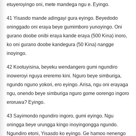
etuyeroyingo oni, mete mandega ngu e. Eyingo.
41
Yisasdo mande adingayi gura eyingo. Beyedodo
oninggado oni eraya beye gumimboro yunoyingo. Oni
gurano doobe onibi eraya kande eraya (500 Kina) inoro,
ko oni gurano doobe kandegura (50 Kina) nangge
inoyingo.
42
Kootuyisina, beyeku wendangero gumi ngundiro
inoweroyi nguya ereremo kini. Nguro beye simburiga,
ngundo nguno yokori, ero eyingo. Arisa, ngu oni erayaga
ngu, onendo beye simburiga nguro gome oorengo ingoro
eroruwa? Eyingo.
43
Sayimondo ngundiro ingoro, gumi eyingo. Ngu
oningga beye urungga kingo inoyingongga ngundo.
Ngundiro etoni, Yisasdo ko eyingo. Ge hamoo nenengo