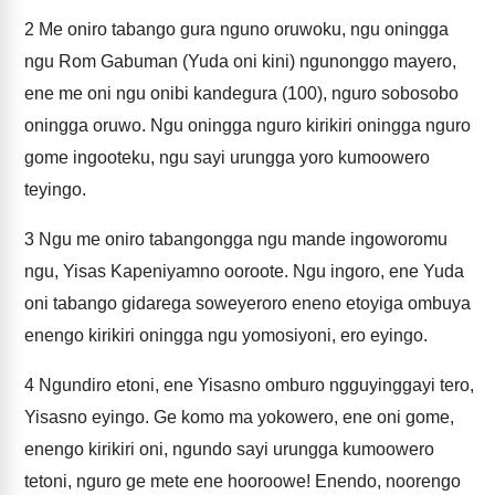
2
Me oniro tabango gura nguno oruwoku, ngu oningga
ngu Rom Gabuman (Yuda oni kini) ngunonggo mayero,
ene me oni ngu onibi kandegura (100), nguro sobosobo
oningga oruwo. Ngu oningga nguro kirikiri oningga nguro
gome ingooteku, ngu sayi urungga yoro kumoowero
teyingo.
3
Ngu me oniro tabangongga ngu mande ingoworomu
ngu, Yisas Kapeniyamno ooroote. Ngu ingoro, ene Yuda
oni tabango gidarega soweyeroro eneno etoyiga ombuya
enengo kirikiri oningga ngu yomosiyoni, ero eyingo.
4
Ngundiro etoni, ene Yisasno omburo ngguyinggayi tero,
Yisasno eyingo. Ge komo ma yokowero, ene oni gome,
enengo kirikiri oni, ngundo sayi urungga kumoowero
tetoni, nguro ge mete ene hooroowe! Enendo, noorengo