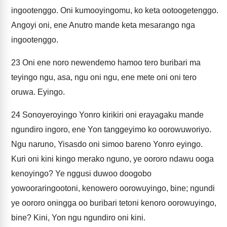
ingootenggo. Oni kumooyingomu, ko keta ootoogetenggo.
Angoyi oni, ene Anutro mande keta mesarango nga
ingootenggo.
23
Oni ene noro newendemo hamoo tero buribari ma
teyingo ngu, asa, ngu oni ngu, ene mete oni oni tero
oruwa. Eyingo.
24
Sonoyeroyingo Yonro kirikiri oni erayagaku mande
ngundiro ingoro, ene Yon tanggeyimo ko oorowuworiyo.
Ngu naruno, Yisasdo oni simoo bareno Yonro eyingo.
Kuri oni kini kingo merako nguno, ye oororo ndawu ooga
kenoyingo? Ye nggusi duwoo doogobo
yowooraringootoni, kenowero oorowuyingo, bine; ngundi
ye oororo oningga oo buribari tetoni kenoro oorowuyingo,
bine? Kini, Yon ngu ngundiro oni kini.