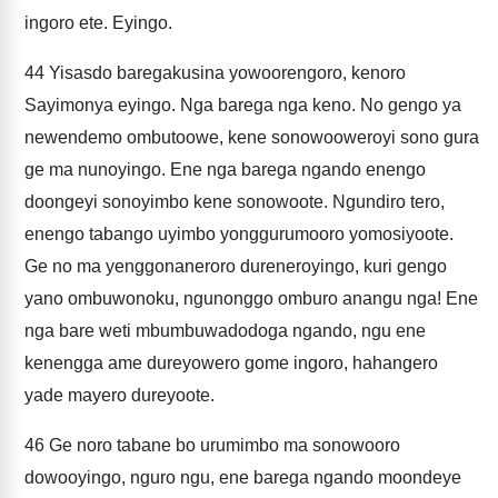
ingoro ete. Eyingo.
44
Yisasdo baregakusina yowoorengoro, kenoro
Sayimonya eyingo. Nga barega nga keno. No gengo ya
newendemo ombutoowe, kene sonowooweroyi sono gura
ge ma nunoyingo. Ene nga barega ngando enengo
doongeyi sonoyimbo kene sonowoote. Ngundiro tero,
enengo tabango uyimbo yonggurumooro yomosiyoote.
Ge no ma yenggonaneroro dureneroyingo, kuri gengo
yano ombuwonoku, ngunonggo omburo anangu nga! Ene
nga bare weti mbumbuwadodoga ngando, ngu ene
kenengga ame dureyowero gome ingoro, hahangero
yade mayero dureyoote.
46
Ge noro tabane bo urumimbo ma sonowooro
dowooyingo, nguro ngu, ene barega ngando moondeye