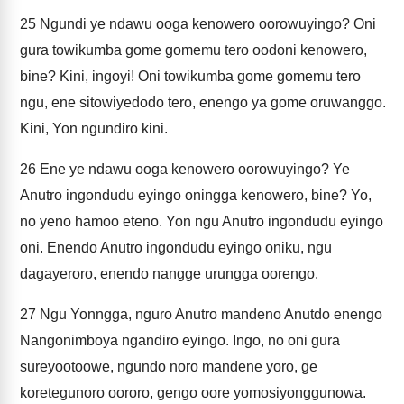
25
Ngundi ye ndawu ooga kenowero oorowuyingo? Oni
gura towikumba gome gomemu tero oodoni kenowero,
bine? Kini, ingoyi! Oni towikumba gome gomemu tero
ngu, ene sitowiyedodo tero, enengo ya gome oruwanggo.
Kini, Yon ngundiro kini.
26
Ene ye ndawu ooga kenowero oorowuyingo? Ye
Anutro ingondudu eyingo oningga kenowero, bine? Yo,
no yeno hamoo eteno. Yon ngu Anutro ingondudu eyingo
oni. Enendo Anutro ingondudu eyingo oniku, ngu
dagayeroro, enendo nangge urungga oorengo.
27
Ngu Yonngga, nguro Anutro mandeno Anutdo enengo
Nangonimboya ngandiro eyingo. Ingo, no oni gura
sureyootoowe, ngundo noro mandene yoro, ge
koretegunoro oororo, gengo oore yomosiyonggunowa.