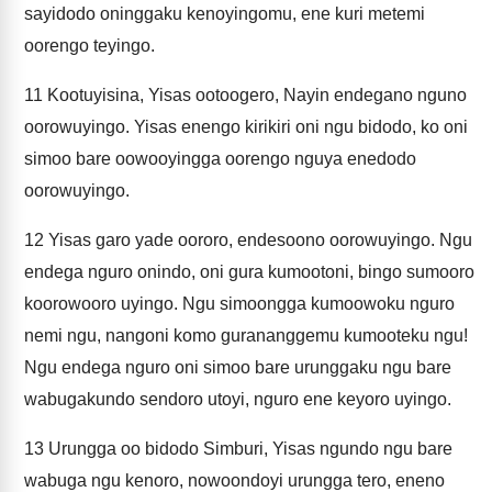
sayidodo oninggaku kenoyingomu, ene kuri metemi
oorengo teyingo.
11
Kootuyisina, Yisas ootoogero, Nayin endegano nguno
oorowuyingo. Yisas enengo kirikiri oni ngu bidodo, ko oni
simoo bare oowooyingga oorengo nguya enedodo
oorowuyingo.
12
Yisas garo yade oororo, endesoono oorowuyingo. Ngu
endega nguro onindo, oni gura kumootoni, bingo sumooro
koorowooro uyingo. Ngu simoongga kumoowoku nguro
nemi ngu, nangoni komo gurananggemu kumooteku ngu!
Ngu endega nguro oni simoo bare urunggaku ngu bare
wabugakundo sendoro utoyi, nguro ene keyoro uyingo.
13
Urungga oo bidodo Simburi, Yisas ngundo ngu bare
wabuga ngu kenoro, nowoondoyi urungga tero, eneno