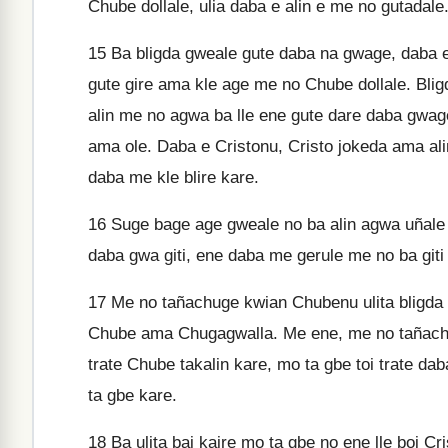
Chube dollale, ulia daba e alin e me no gutadale
15
Ba bligda gweale gute daba na gwage, daba e
gute gire ama kle age me no Chube dollale. Blig
alin me no agwa ba lle ene gute dare daba gwag
ama ole. Daba e Cristonu, Cristo jokeda ama alin
daba me kle blire kare.
16
Suge bage age gweale no ba alin agwa uñale
daba gwa giti, ene daba me gerule me no ba giti b
17
Me no tañachuge kwian Chubenu ulita bligda 
Chube ama Chugagwalla. Me ene, me no tañachug
trate Chube takalin kare, mo ta gbe toi trate da
ta gbe kare.
18
Ba ulita bai kaire mo ta gbe no ene lle boi C