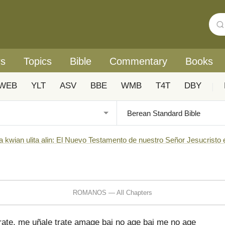
rs
Topics
Bible
Commentary
Books
WEB
YLT
ASV
BBE
WMB
T4T
DBY
|
a kwian ulita alin: El Nuevo Testamento de nuestro Señor Jesucristo 
ROMANOS — All Chapters
te, me uñale trate amage bai no age bai me no age