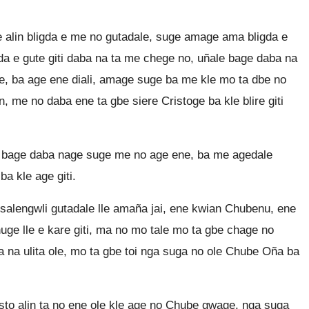
.
 alin bligda e me no gutadale, suge amage ama bligda e
da e gute giti daba na ta me chege no, uñale bage daba na
e, ba age ene diali, amage suge ba me kle mo ta dbe no
, me no daba ene ta gbe siere Cristoge ba kle blire giti
 bage daba nage suge me no age ene, ba me agedale
a kle age giti.
salengwli gutadale lle amaña jai, ene kwian Chubenu, ene
e lle e kare giti, ma no mo tale mo ta gbe chage no
ba na ulita ole, mo ta gbe toi nga suga no ole Chube Oña ba
risto alin ta no ene ole kle age no Chube gwage, nga suga