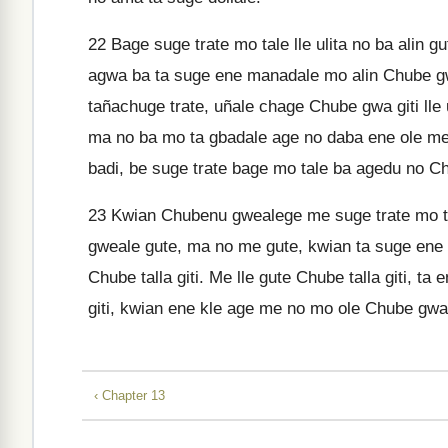
22
Bage suge trate mo tale lle ulita no ba alin gu
agwa ba ta suge ene manadale mo alin Chube gwa
tañachuge trate, uñale chage Chube gwa giti lle 
ma no ba mo ta gbadale age no daba ene ole me 
badi, be suge trate bage mo tale ba agedu no C
23
Kwian Chubenu gwealege me suge trate mo tal
gweale gute, ma no me gute, kwian ta suge ene m
Chube talla giti. Me lle gute Chube talla giti, 
giti, kwian ene kle age me no mo ole Chube gwa
‹ Chapter 13