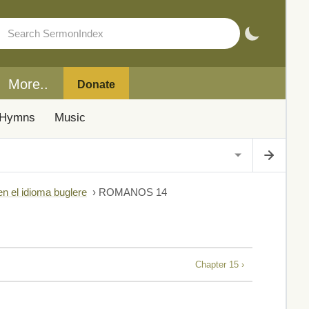
More..
Donate
Hymns
Music
en el idioma buglere
›
ROMANOS 14
Chapter 15 ›