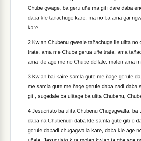
Chube gwage, ba geru uñe ma gití dare daba en
daba kle tañachuge kare, ma no ba ama gai ngw
kare.
2
Kwian Chubenu gweale tañachuge lle ulita no
trate, ama me Chube gerua uñe trate, ama tañ
ama kle age me no Chube dollale, malen ama mo 
3
Kwian bai kaire samla gute me ñage gerule dab
me samla gute me ñage gerule daba nadi daba sa
giti, sugedale ba ulitage ba ulita Chubenu, Chub
4
Jesucristo ba ulita Chubenu Chugagwalla, ba u
daba na Chubenudi daba kle samla gute giti o d
gerule dabadi chugagwalla kare, daba kle age no
uñale, Jesucristo kira molen kwian ta gbe age 