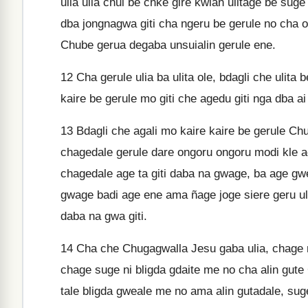
ulia ulia chui be chke gire kwian ulitage be su
dba jongnagwa giti cha ngeru be gerule no cha ol
Chube gerua degaba unsuialin gerule ene.
12
Cha gerule ulia ba ulita ole, bdagli che ulita
kaire be gerule mo giti che agedu giti nga dba ai 
13
Bdagli che agali mo kaire kaire be gerule Ch
chagedale gerule dare ongoru ongoru modi kle ag
chagedale age ta giti daba na gwage, ba age gw
gwage badi age ene ama ñage joge siere geru uli
daba na gwa giti.
14
Cha che Chugagwalla Jesu gaba ulia, chage mo 
chage suge ni bligda gdaite me no cha alin gu
tale bligda gweale me no ama alin gutadale, s