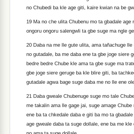
no Chubedi ba kle age giti, kaire kwian na be g
19
Ma no che ulita Chubenu mo ta gbadale age no 
ongoru ongoru salengwli ta gbe suge ma ngle geru
20
Daba na me lle gute ulita, ama tañachuge lle
no gutadale, ba me daba ene ta gbe joge siere ge
bedre bedre Chube kle ama ta gbe suge ma trate
gbe joge siere geruge ba kle blire giti, ba tachkeda
gutadale agwa bage suge daba me no lle ene ole 
21
Daba gweale Chubenuge suge mo tale Chube 
me takalin ama lle gage jai, suge amage Chube
ene ba ta chkedale daba e giti ba mo ta gbadale
age gweale daba ta suge dollale, ene ba me kle
no ama ta suge dollale.