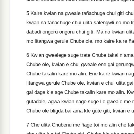
5
Kaire kwian na gweale tañachuge chui giti chu
kwian na tañachuge chui ulita salengwli no mo li
dabadi ongoru ongoru chui giti. Ma no kwian ulit
mo litangwa gerule Chube ole, mo kaire kaire ñ
6
Kwian gwealege suge trate Chube takalin ama 
Chube ole, kwian e chui gweale ene gai gerungw
Chube takalin kare mo alin. Ene kaire kwian na
litangwa gerule Chube ole, kwian e chui ulita g
gai dage kle age Chube takalin kare mo alin. Kw
gutadale, agwa kwian nage suge lle gweale me no
Chube ole bligda bai ama kle gute giti, kwian e 
7
Che ulita Chubenu me ñage toi mo alin che taka