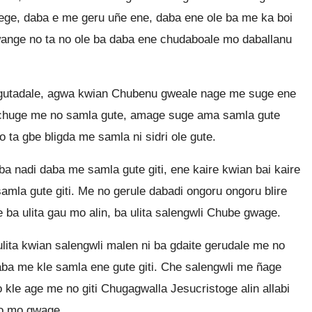
ege, daba e me geru uñe ene, daba ene ole ba me ka boi
ange no ta no ole ba daba ene chudaboale mo daballanu
 gutadale, agwa kwian Chubenu gweale nage me suge ene
achuge me no samla gute, amage suge ama samla gute
ta gbe bligda me samla ni sidri ole gute.
a nadi daba me samla gute giti, ene kaire kwian bai kaire
mla gute giti. Me no gerule dabadi ongoru ongoru blire
e ba ulita gau mo alin, ba ulita salengwli Chube gwage.
lita kwian salengwli malen ni ba gdaite gerudale me no
aba me kle samla ene gute giti. Che salengwli me ñage
 kle age me no giti Chugagwalla Jesucristoge alin allabi
no mo gwage.