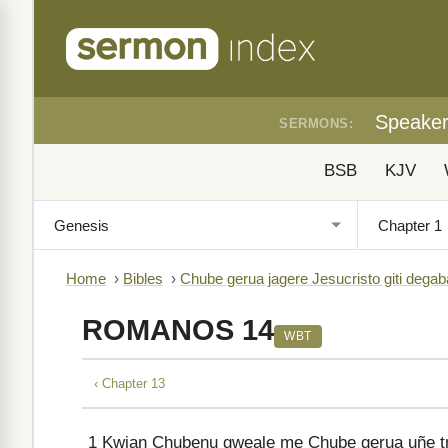
Speake
SERMONS:
BSB
KJV
Home
›
Bibles
›
Chube gerua jagere Jesucristo giti degab
ROMANOS 14
WBT
‹ Chapter 13
1
Kwian Chubenu gweale me Chube gerua uñe tra