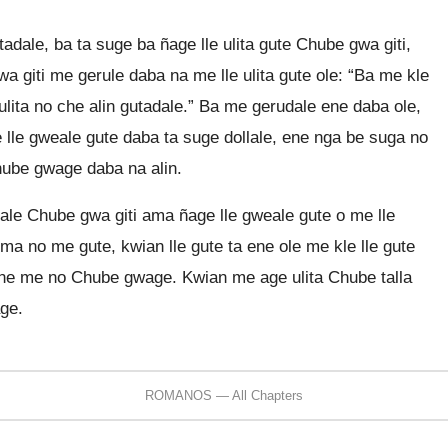
tadale, ba ta suge ba ñage lle ulita gute Chube gwa giti,
 giti me gerule daba na me lle ulita gute ole: “Ba me kle
ulita no che alin gutadale.” Ba me gerudale ene daba ole,
lle gweale gute daba ta suge dollale, ene nga be suga no
hube gwage daba na alin.
e Chube gwa giti ama ñage lle gweale gute o me lle
a no me gute, kwian lle gute ta ene ole me kle lle gute
ta ene me no Chube gwage. Kwian me age ulita Chube talla
ge.
ROMANOS — All Chapters