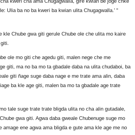
ge cha kweri cha ama Chugagwalla, gire kwian be joge chke
e: Ulia ba no ba kweri ba kwian ulita Chugagwalla.’ "
 be kle Chube gwa giti gerule Chube ole che ulita mo kaire
giti.
ube ole mo giti che agedu giti, malen nege che me
e giti, ma no ba mo ta gbadale daba na ulita chudaboi, ba
eale giti ñage suge daba nage e me trate ama alin, daba
age ba kle age giti, malen ba mo ta gbadale age trate
tale suge trate trate bligda ulita no cha alin gutadale,
te Chube gwa giti. Agwa daba gweale Chubenuge suge mo
uge amage ene agwa ama bligda e gute ama kle age me no