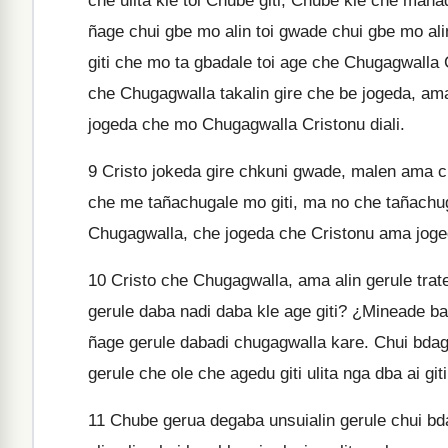
che ulita kle toi Chube giti, Chube kle che man
ñage chui gbe mo alin toi gwade chui gbe mo ali
giti che mo ta gbadale toi age che Chugagwalla Cr
che Chugagwalla takalin gire che be jogeda, ama
jogeda che mo Chugagwalla Cristonu diali.
9
Cristo jokeda gire chkuni gwade, malen ama c
che me tañachugale mo giti, ma no che tañachu
Chugagwalla, che jogeda che Cristonu ama jog
10
Cristo che Chugagwalla, ama alin gerule trate
gerule daba nadi daba kle age giti? ¿Mineade b
ñage gerule dabadi chugagwalla kare. Chui bdag
gerule che ole che agedu giti ulita nga dba ai giti
11
Chube gerua degaba unsuialin gerule chui bdag