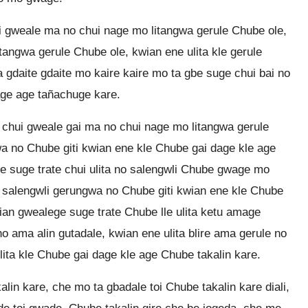
i gweale ma no chui nage mo litangwa gerule Chube ole,
tangwa gerule Chube ole, kwian ene ulita kle gerule
a gdaite gdaite mo kaire kaire mo ta gbe suge chui bai no
age age tañachuge kare.
chui gweale gai ma no chui nage mo litangwa gerule
a no Chube giti kwian ene kle Chube gai dage kle age
ge suge trate chui ulita no salengwli Chube gwage mo
ai salengwli gerungwa no Chube giti kwian ene kle Chube
ian gwealege suge trate Chube lle ulita ketu amage
 ama alin gutadale, kwian ene ulita blire ama gerule no
ulita kle Chube gai dage kle age Chube takalin kare.
lin kare, che mo ta gbadale toi Chube takalin kare diali,