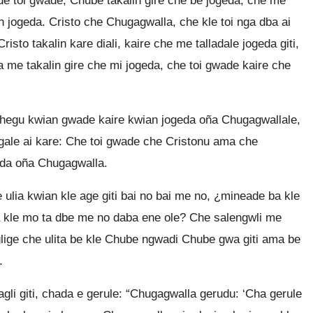
ade toi gwade, Chube takalin gire che be jogeda, che me
n jogeda. Cristo che Chugagwalla, che kle toi nga dba ai
isto takalin kare diali, kaire che me talladale jogeda giti,
 me takalin gire che mi jogeda, che toi gwade kaire che
hegu kwian gwade kaire kwian jogeda oña Chugagwallale,
gale ai kare: Che toi gwade che Cristonu ama che
eda oña Chugagwalla.
 ulia kwian kle age giti bai no bai me no, ¿mineade ba kle
a kle mo ta dbe me no daba ene ole? Che salengwli me
lige che ulita be kle Chube ngwadi Chube gwa giti ama be
.
li giti, chada e gerule: “Chugagwalla gerudu: ‘Cha gerule