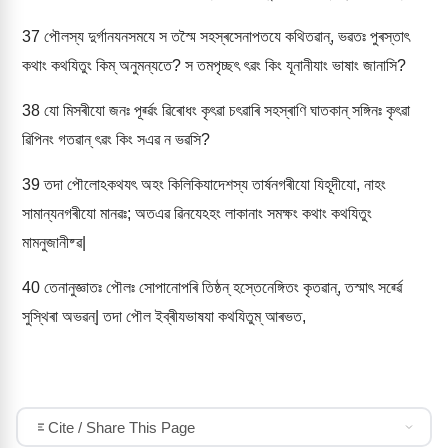
37
পৌলস্য দুৰ্গানযনসমযে স তস্মৈ সহস্ৰসেনাপতযে কথিতৱান্, ভৱতঃ পুৰস্তাৎ
কথাং কথযিতুং কিম্ অনুমন্যতে? স তমপৃচ্ছৎ ৎৱং কিং যূনানীযাং ভাষাং জানাসি?
38
যো মিসৰীযো জনঃ পূৰ্ৱ্ৱং ৱিৰোধং কৃৎৱা চৎৱাৰি সহস্ৰাণি ঘাতকান্ সঙ্গিনঃ কৃৎৱা
ৱিপিনং গতৱান্ ৎৱং কিং সএৱ ন ভৱসি?
39
তদা পৌলোঽকথযৎ অহং কিলিকিযাদেশস্য তাৰ্ষনগৰীযো যিহূদীযো, নাহং
সামান্যনগৰীযো মানৱঃ; অতএৱ ৱিনযেঽহং লাকানাং সমক্ষং কথাং কথযিতুং
মামনুজানীষ্ৱ|
40
তেনানুজ্ঞাতঃ পৌলঃ সোপানোপৰি তিষ্ঠন্ হস্তেনেঙ্গিতং কৃতৱান্, তস্মাৎ সৰ্ৱ্ৱে
সুস্থিৰা অভৱন্| তদা পৌল ইব্ৰীযভাষযা কথযিতুম্ আৰভত,
Cite / Share This Page