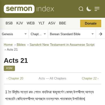
BSB
KJV
WEB
YLT
ASV
BBE
Donate
Home
›
Bibles
›
Sanskrit New Testament in Assamese Script
›
Acts 21
Acts 21
ASM
‹ Chapter 20
Acts — All Chapters
Chapter 22 ›
1
তৈ ৰ্ৱিসৃষ্টাঃ সন্তো ৱযং পোতং বাহযিৎৱা ঋজুমাৰ্গেণ কোষম্ উপদ্ৱীপম্ আগত্য
পৰেঽহনি ৰোদিযোপদ্ৱীপম্ আগচ্ছাম ততস্তস্মাৎ পাতাৰাযাম্ উপাতিষ্ঠাম|