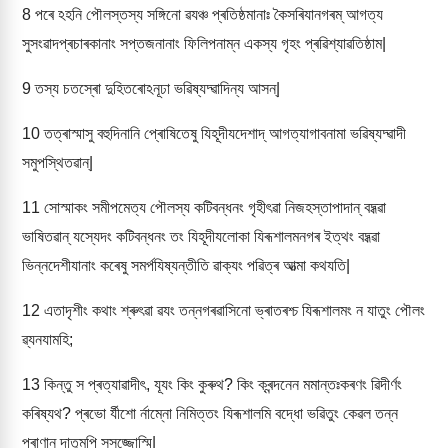
8
পৰে ঽহনি পৌলস্তস্য সঙ্গিনো ৱযঞ্চ প্ৰতিষ্ঠমানাঃ কৈসৰিযানগৰম্ আগত্য
সুসংৱাদপ্ৰচাৰকানাং সপ্তজনানাং ফিলিপনাম্ন একস্য গৃহং প্ৰৱিশ্যাৱতিষ্ঠাম|
9
তস্য চতস্ৰো দুহিতৰোঽনূঢা ভৱিষ্যদ্ৱাদিন্য আসন্|
10
তত্ৰাস্মাসু বহুদিনানি প্ৰোষিতেষু যিহূদীযদেশাদ্ আগত্যাগাবনামা ভৱিষ্যদ্ৱাদী
সমুপস্থিতৱান্|
11
সোস্মাকং সমীপমেত্য পৌলস্য কটিবন্ধনং গৃহীৎৱা নিজহস্তাপাদান্ বদ্ধ্ৱা
ভাষিতৱান্ যস্যেদং কটিবন্ধনং তং যিহূদীযলোকা যিৰূশালমনগৰ ইত্থং বদ্ধ্ৱা
ভিন্নদেশীযানাং কৰেষু সমৰ্পযিষ্যন্তীতি ৱাক্যং পৱিত্ৰ আত্মা কথযতি|
12
এতাদৃশীং কথাং শ্ৰুৎৱা ৱযং তন্নগৰৱাসিনো ভ্ৰাতৰশ্চ যিৰূশালমং ন যাতুং পৌলং
ৱ্যনযামহি;
13
কিন্তু স প্ৰত্যাৱাদীৎ, যূযং কিং কুৰুথ? কিং ক্ৰন্দনেন মমান্তঃকৰণং ৱিদীৰ্ণং
কৰিষ্যথ? প্ৰভো ৰ্যীশো ৰ্নাম্নো নিমিত্তং যিৰূশালমি বদ্ধো ভৱিতুং কেৱল তন্ন
প্ৰাণান্ দাতুমপি সসজ্জোস্মি|