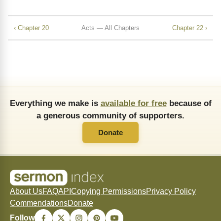
‹ Chapter 20
Acts — All Chapters
Chapter 22 ›
Everything we make is
available for free
because of
a generous community of supporters.
Donate
About Us
FAQ
API
Copying Permissions
Privacy Policy
Commendations
Donate
Follow