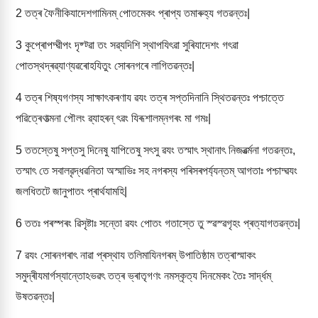
2
তত্ৰ ফৈনীকিযাদেশগামিনম্ পোতমেকং প্ৰাপ্য তমাৰুহ্য গতৱন্তঃ|
3
কুপ্ৰোপদ্ৱীপং দৃষ্ট্ৱা তং সৱ্যদিশি স্থাপযিৎৱা সুৰিযাদেশং গৎৱা
পোতস্থদ্ৰৱ্যাণ্যৱৰোহযিতুং সোৰনগৰে লাগিতৱন্তঃ|
4
তত্ৰ শিষ্যগণস্য সাক্ষাৎকৰণায ৱযং তত্ৰ সপ্তদিনানি স্থিতৱন্তঃ পশ্চাত্তে
পৱিত্ৰেণাত্মনা পৌলং ৱ্যাহৰন্ ৎৱং যিৰূশালম্নগৰং মা গমঃ|
5
ততস্তেষু সপ্তসু দিনেষু যাপিতেষু সৎসু ৱযং তস্মাৎ স্থানাৎ নিজৱৰ্ত্মনা গতৱন্তঃ,
তস্মাৎ তে সবালৱৃদ্ধৱনিতা অস্মাভিঃ সহ নগৰস্য পৰিসৰপৰ্য্যন্তম্ আগতাঃ পশ্চাদ্ৱযং
জলধিতটে জানুপাতং প্ৰাৰ্থযামহি|
6
ততঃ পৰস্পৰং ৱিসৃষ্টাঃ সন্তো ৱযং পোতং গতাস্তে তু স্ৱস্ৱগৃহং প্ৰত্যাগতৱন্তঃ|
7
ৱযং সোৰনগৰাৎ নাৱা প্ৰস্থায তলিমাযিনগৰম্ উপাতিষ্ঠাম তত্ৰাস্মাকং
সমুদ্ৰীযমাৰ্গস্যান্তোঽভৱৎ তত্ৰ ভ্ৰাতৃগণং নমস্কৃত্য দিনমেকং তৈঃ সাৰ্দ্ধম্
উষতৱন্তঃ|