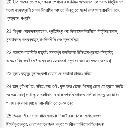
20
ইতি শ্ৰুৎৱা তে প্ৰভুং ধন্যং প্ৰোচ্য ৱাক্যমিদম্ অভাষন্ত, হে ভ্ৰাত ৰ্যিহূদীযানাং
মধ্যে বহুসহস্ৰাণি লোকা ৱিশ্ৱাসিন আসতে কিন্তু তে সৰ্ৱ্ৱে ৱ্যৱস্থামতাচাৰিণ এতৎ
প্ৰত্যক্ষং পশ্যসি|
21
শিশূনাং ৎৱক্ছেদনাদ্যাচৰণং প্ৰতিষিধ্য ৎৱং ভিন্নদেশনিৱাসিনো যিহূদীযলোকান্
মূসাৱাক্যম্ অশ্ৰদ্ধাতুম্ উপদিশসীতি তৈঃ শ্ৰুতমস্তি|
22
ৎৱমত্ৰাগতোসীতি ৱাৰ্ত্তাং সমাকৰ্ণ্য জননিৱহো মিলিৎৱাৱশ্যমেৱাগমিষ্যতি;
অতএৱ কিং কৰণীযম্? অত্ৰ ৱযং মন্ত্ৰযিৎৱা সমুপাযং ৎৱাং ৱদামস্তং ৎৱমাচৰ|
23
ৱ্ৰতং কৰ্ত্তুং কৃতসঙ্কল্পা যেঽস্মাংক চৎৱাৰো মানৱাঃ সন্তি
24
তান্ গৃহীৎৱা তৈঃ সহিতঃ স্ৱং শুচিং কুৰু তথা তেষাং শিৰোমুণ্ডনে যো ৱ্যযো ভৱতি
তং ৎৱং দেহি| তথা কৃতে ৎৱদীযাচাৰে যা জনশ্ৰুতি ৰ্জাযতে সালীকা কিন্তু ৎৱং ৱিধিং
পালযন্ ৱ্যৱস্থানুসাৰেণেৱাচৰসীতি তে ভোৎসন্তে|
25
ভিন্নদেশীযানাং ৱিশ্ৱাসিলোকানাং নিকটে ৱযং পত্ৰং লিখিৎৱেত্থং
স্থিৰীকৃতৱন্তঃ, দেৱপ্ৰসাদভোজনং ৰক্তং গলপীডনমাৰিতপ্ৰাণিভোজনং