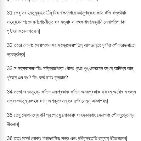
31
তেষু তং হন্তুমুদ্যতেेষু যিৰূশালম্নগৰে মহানুপদ্ৰৱো জাত ইতি ৱাৰ্ত্তাযাং
সহস্ৰসেনাপতেঃ কৰ্ণগোচৰীভূতাযাং সত্যাং স তৎক্ষণাৎ সৈন্যানি সেনাপতিগণঞ্চ
গৃহীৎৱা জৱেনাগতৱান্|
32
ততো লোকাঃ সেনাগণেন সহ সহস্ৰসেনাপতিম্ আগচ্ছন্তং দৃষ্ট্ৱা পৌলতাডনাতো
ন্যৱৰ্ত্তন্ত|
33
স সহস্ৰসেনাপতিঃ সন্নিধাৱাগম্য পৌলং ধৃৎৱা শৃঙ্খলদ্ৱযেন বদ্ধম্ আদিশ্য তান্
পৃষ্টৱান্ এষ কঃ? কিং কৰ্ম্ম চাযং কৃতৱান্?
34
ততো জনসমূহস্য কশ্চিদ্ একপ্ৰকাৰং কশ্চিদ্ অন্যপ্ৰকাৰং ৱাক্যম্ অৰৌৎ স তত্ৰ
সত্যং জ্ঞাতুম্ কলহকাৰণাদ্ অশক্তঃ সন্ তং দুৰ্গং নেতুম্ আজ্ঞাপযৎ|
35
তেষু সোপানস্যোপৰি প্ৰাপ্তেষু লোকানাং সাহসকাৰণাৎ সেনাগণঃ পৌলমুত্তোল্য
নীতৱান্|
36
ততঃ সৰ্ৱ্ৱে লোকাঃ পশ্চাদ্গামিনঃ সন্ত এনং দুৰীকুৰুতেতি ৱাক্যম্ উচ্চৈৰৱদন্|