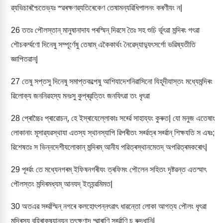
ৱ্যভিচাৰশ্চৈতেভ্যঃ স্ৱৰক্ষণৱ্যতিৰেকেণ তেষামন্যৱিধিপালনং কৰণীযং ন|
26
ততঃ পৌলস্তান্ মানুষানাদায পৰস্মিন্ দিৱসে তৈঃ সহ শুচি ৰ্ভূৎৱা মন্দিৰং গৎৱা
শৌচকৰ্ম্মণো দিনেষু সম্পূৰ্ণেষু তেষাম্ একৈকাৰ্থং নৈৱেদ্যাদ্যুৎসৰ্গো ভৱিষ্যতীতি
জ্ঞাপিতৱান্|
27
তেষু সপ্তসু দিনেষু সমাপ্তকল্পেষু আশিযাদেশনিৱাসিনো যিহূদীযাস্তং মধ্যেমন্দিৰং
ৱিলোক্য জননিৱহস্য মনঃসু কুপ্ৰৱৃত্তিং জনযিৎৱা তং ধৃৎৱা
28
প্ৰোচ্চৈঃ প্ৰাৱোচন্, হে ইস্ৰাযেল্লোকাঃ সৰ্ৱ্ৱে সাহায্যং কুৰুত| যো মনুজ এতেষাং
লোকানাং মূসাৱ্যৱস্থাযা এতস্য স্থানস্যাপি ৱিপৰীতং সৰ্ৱ্ৱত্ৰ সৰ্ৱ্ৱান্ শিক্ষযতি স এষঃ;
ৱিশেষতঃ স ভিন্নদেশীযলোকান্ মন্দিৰম্ আনীয পৱিত্ৰস্থানমেতদ্ অপৱিত্ৰমকৰোৎ|
29
পূৰ্ৱ্ৱং তে মধ্যেনগৰম্ ইফিষনগৰীযং ত্ৰফিমং পৌলেন সহিতং দৃষ্টৱন্ত এতস্মাৎ
পৌলস্তং মন্দিৰমধ্যম্ আনযদ্ ইত্যন্ৱমিমত|
30
অতএৱ সৰ্ৱ্ৱস্মিন্ নগৰে কলহোৎপন্নৎৱাৎ ধাৱন্তো লোকা আগত্য পৌলং ধৃৎৱা
মন্দিৰস্য বহিৰাকৃষ্যানযন্ তৎক্ষণাদ্ দ্ৱাৰাণি সৰ্ৱ্ৱাণি চ ৰুদ্ধানি|