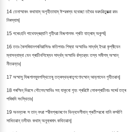
14
তেনাস্মাকং কথাযাম্ অগৃহীতাযাম্ ঈশ্ৱৰস্য যথেচ্ছা তথৈৱ ভৱৎৱিত্যুক্ত্ৱা ৱযং
নিৰস্যাম|
15
পৰেঽহনি পাথেযদ্ৰৱ্যাণি গৃহীৎৱা যিৰূশালমং প্ৰতি যাত্ৰাম্ অকুৰ্ম্ম|
16
ততঃ কৈসৰিযানগৰনিৱাসিনঃ কতিপযাঃ শিষ্যা অস্মাভিঃ সাৰ্দ্ধম্ ইৎৱা কৃপ্ৰীযেন
ম্নাসন্নাম্না যেন প্ৰাচীনশিষ্যেন সাৰ্দ্ধম্ অস্মাভি ৰ্ৱস্তৱ্যং তস্য সমীপম্ অস্মান্
নীতৱন্তঃ|
17
অস্মাসু যিৰূশালম্যুপস্থিতেষু তত্ৰস্থভ্ৰাতৃগণোঽস্মান্ আহ্লাদেন গৃহীতৱান্|
18
পৰস্মিন্ দিৱসে পৌলেঽস্মাভিঃ সহ যাকূবো গৃহং প্ৰৱিষ্টে লোকপ্ৰাচীনাঃ সৰ্ৱ্ৱে তত্ৰ
পৰিষদি সংস্থিতাঃ|
19
অনন্তৰং স তান্ নৎৱা স্ৱীযপ্ৰচাৰণেন ভিন্নদেশীযান্ প্ৰতীশ্ৱৰো যানি কৰ্ম্মাণি
সাধিতৱান্ তদীযাং কথাম্ অনুক্ৰমাৎ কথিতৱান্|