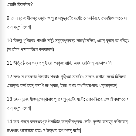
এতানি ৱিতৰ্কযথ?
9
তদনন্তৰং যীশুস্তৎস্থানাৎ পুনঃ সমুদ্ৰতটং যযৌ; লোকনিৱহে তৎসমীপমাগতে স
তান্ সমুপদিদেশ|
10
কিন্তু পৃথিৱ্যাং পাপানি মাৰ্ষ্টুং মনুষ্যপুত্ৰস্য সামৰ্থ্যমস্তি, এতদ্ যুষ্মান্ জ্ঞাপযিতুং
(স তস্মৈ পক্ষাঘাতিনে কথযামাস)
11
উত্তিষ্ঠ তৱ শয্যাং গৃহীৎৱা স্ৱগৃহং যাহি, অহং ৎৱামিদম্ আজ্ঞাপযামি|
12
ততঃ স তৎক্ষণম্ উত্থায শয্যাং গৃহীৎৱা সৰ্ৱ্ৱেষাং সাক্ষাৎ জগাম; সৰ্ৱ্ৱে ৱিস্মিতা
এতাদৃশং কৰ্ম্ম ৱযম্ কদাপি নাপশ্যাম, ইমাং কথাং কথযিৎৱেশ্ৱৰং ধন্যমব্ৰুৱন্|
13
তদনন্তৰং যীশুস্তৎস্থানাৎ পুনঃ সমুদ্ৰতটং যযৌ; লোকনিৱহে তৎসমীপমাগতে স
তান্ সমুপদিদেশ|
14
অথ গচ্ছন্ কৰসঞ্চযগৃহ উপৱিষ্টম্ আল্ফীযপুত্ৰং লেৱিং দৃষ্ট্ৱা তমাহূয কথিতৱান্
মৎপশ্চাৎ ৎৱামামচ্ছ ততঃ স উত্থায তৎপশ্চাদ্ যযৌ|