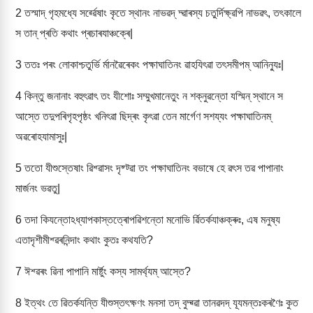
2
তস্মাদ্ গৃহমধ্যে সৰ্ৱ্ৱেষাং কৃতে স্থানং নাভৱদ্ দ্ৱাৰস্য চতুৰ্দিক্ষ্ৱপি নাভৱৎ, তৎকালে
স তান্ প্ৰতি কথাং প্ৰচাৰযাঞ্চক্ৰে|
3
ততঃ পৰং লোকাশ্চতুৰ্ভি ৰ্মানৱৈৰেকং পক্ষাঘাতিনং ৱাহযিৎৱা তৎসমীপম্ আনিন্যুঃ|
4
কিন্তু জনানাং বহুৎৱাৎ তং যীশোঃ সম্মুখমানেতুং ন শক্নুৱন্তো যস্মিন্ স্থানে স
আস্তে তদুপৰিগৃহপৃষ্ঠং খনিৎৱা ছিদ্ৰং কৃৎৱা তেন মাৰ্গেণ সশয্যং পক্ষাঘাতিনম্
অৱৰোহযামাসুঃ|
5
ততো যীশুস্তেষাং ৱিশ্ৱাসং দৃষ্ট্ৱা তং পক্ষাঘাতিনং বভাষে হে ৱৎস তৱ পাপানাং
মাৰ্জনং ভৱতু|
6
তদা কিযন্তোঽধ্যাপকাস্তত্ৰোপৱিশন্তো মনোভি ৰ্ৱিতৰ্কযাঞ্চক্ৰুঃ, এষ মনুষ্য
এতাদৃশীমীশ্ৱৰনিন্দাং কথাং কুতঃ কথযতি?
7
ঈশ্ৱৰং ৱিনা পাপানি মাৰ্ষ্টুং কস্য সামৰ্থ্যম্ আস্তে?
8
ইত্থং তে ৱিতৰ্কযন্তি যীশুস্তৎক্ষণং মনসা তদ্ বুদ্ৱ্ৱা তানৱদদ্ যূযমন্তঃকৰণৈঃ কুত