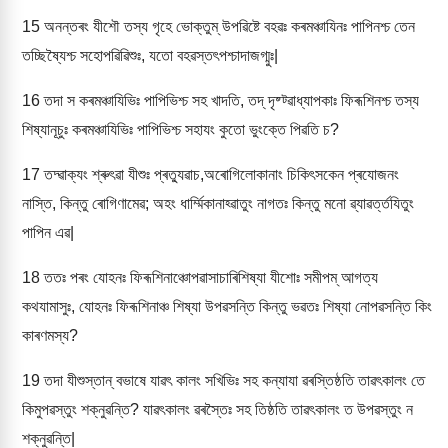
15
অনন্তৰং যীশৌ তস্য গৃহে ভোক্তুম্ উপৱিষ্টে বহৱঃ কৰমঞ্চাযিনঃ পাপিনশ্চ তেন
তচ্ছিষ্যৈশ্চ সহোপৱিৱিশুঃ, যতো বহৱস্তৎপশ্চাদাজগ্মুঃ|
16
তদা স কৰমঞ্চাযিভিঃ পাপিভিশ্চ সহ খাদতি, তদ্ দৃষ্ট্ৱাধ্যাপকাঃ ফিৰূশিনশ্চ তস্য
শিষ্যানূচুঃ কৰমঞ্চাযিভিঃ পাপিভিশ্চ সহাযং কুতো ভুংক্তে পিৱতি চ?
17
তদ্ৱাক্যং শ্ৰুৎৱা যীশুঃ প্ৰত্যুৱাচ,অৰোগিলোকানাং চিকিৎসকেন প্ৰযোজনং
নাস্তি, কিন্তু ৰোগিণামেৱ; অহং ধাৰ্ম্মিকানাহ্ৱাতুং নাগতঃ কিন্তু মনো ৱ্যাৱৰ্ত্তযিতুং
পাপিন এৱ|
18
ততঃ পৰং যোহনঃ ফিৰূশিনাঞ্চোপৱাসাচাৰিশিষ্যা যীশোঃ সমীপম্ আগত্য
কথযামাসুঃ, যোহনঃ ফিৰূশিনাঞ্চ শিষ্যা উপৱসন্তি কিন্তু ভৱতঃ শিষ্যা নোপৱসন্তি কিং
কাৰণমস্য?
19
তদা যীশুস্তান্ বভাষে যাৱৎ কালং সখিভিঃ সহ কন্যাযা ৱৰস্তিষ্ঠতি তাৱৎকালং তে
কিমুপৱস্তুং শক্নুৱন্তি? যাৱৎকালং ৱৰস্তৈঃ সহ তিষ্ঠতি তাৱৎকালং ত উপৱস্তুং ন
শক্নুৱন্তি|