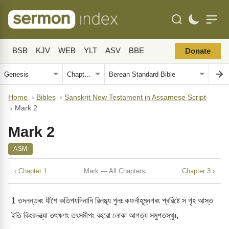
BSB
KJV
WEB
YLT
ASV
BBE
Donate
Home
›
Bibles
›
Sanskrit New Testament in Assamese Script
›
Mark 2
Mark 2
ASM
‹ Chapter 1
Mark — All Chapters
Chapter 3 ›
1
তদনন্তৰং যীশৈ কতিপযদিনানি ৱিলম্ব্য পুনঃ কফৰ্নাহূম্নগৰং প্ৰৱিষ্টে স গৃহ আস্ত
ইতি কিংৱদন্ত্যা তৎক্ষণং তৎসমীপং বহৱো লোকা আগত্য সমুপতস্থুঃ,