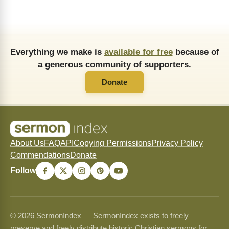
Everything we make is
available for free
because of
a generous community of supporters.
Donate
About Us
FAQ
API
Copying Permissions
Privacy Policy
Commendations
Donate
Follow
© 2026 SermonIndex — SermonIndex exists to freely
preserve and freely distribute historic Christian sermons for