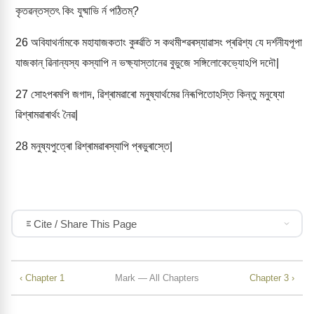
কৃতৱন্তস্তৎ কিং যুষ্মাভি ৰ্ন পঠিতম্?
26
অবিযাথৰ্নামকে মহাযাজকতাং কুৰ্ৱ্ৱতি স কথমীশ্ৱৰস্যাৱাসং প্ৰৱিশ্য যে দৰ্শনীযপূপা
যাজকান্ ৱিনান্যস্য কস্যাপি ন ভক্ষ্যাস্তানেৱ বুভুজে সঙ্গিলোকেভ্যোঽপি দদৌ|
27
সোঽপৰমপি জগাদ, ৱিশ্ৰামৱাৰো মনুষ্যাৰ্থমেৱ নিৰূপিতোঽস্তি কিন্তু মনুষ্যো
ৱিশ্ৰামৱাৰাৰ্থং নৈৱ|
28
মনুষ্যপুত্ৰো ৱিশ্ৰামৱাৰস্যাপি প্ৰভুৰাস্তে|
Cite / Share This Page
‹ Chapter 1
Mark — All Chapters
Chapter 3 ›