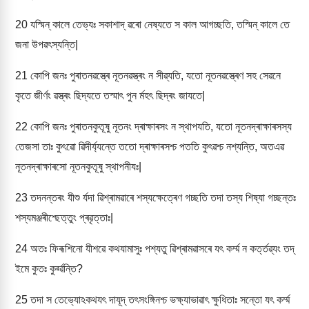
20
যস্মিন্ কালে তেভ্যঃ সকাশাদ্ ৱৰো নেষ্যতে স কাল আগচ্ছতি, তস্মিন্ কালে তে
জনা উপৱৎস্যন্তি|
21
কোপি জনঃ পুৰাতনৱস্ত্ৰে নূতনৱস্ত্ৰং ন সীৱ্যতি, যতো নূতনৱস্ত্ৰেণ সহ সেৱনে
কৃতে জীৰ্ণং ৱস্ত্ৰং ছিদ্যতে তস্মাৎ পুন ৰ্মহৎ ছিদ্ৰং জাযতে|
22
কোপি জনঃ পুৰাতনকুতূষু নূতনং দ্ৰাক্ষাৰসং ন স্থাপযতি, যতো নূতনদ্ৰাক্ষাৰসস্য
তেজসা তাঃ কুৎৱো ৱিদীৰ্য্যন্তে ততো দ্ৰাক্ষাৰসশ্চ পততি কুৎৱশ্চ নশ্যন্তি, অতএৱ
নূতনদ্ৰাক্ষাৰসো নূতনকুতূষু স্থাপনীযঃ|
23
তদনন্তৰং যীশু ৰ্যদা ৱিশ্ৰামৱাৰে শস্যক্ষেত্ৰেণ গচ্ছতি তদা তস্য শিষ্যা গচ্ছন্তঃ
শস্যমঞ্জৰীশ্ছেত্তুং প্ৰৱৃত্তাঃ|
24
অতঃ ফিৰূশিনো যীশৱে কথযামাসুঃ পশ্যতু ৱিশ্ৰামৱাসৰে যৎ কৰ্ম্ম ন কৰ্ত্তৱ্যং তদ্
ইমে কুতঃ কুৰ্ৱ্ৱন্তি?
25
তদা স তেভ্যোঽকথযৎ দাযূদ্ তৎসংঙ্গিনশ্চ ভক্ষ্যাভাৱাৎ ক্ষুধিতাঃ সন্তো যৎ কৰ্ম্ম