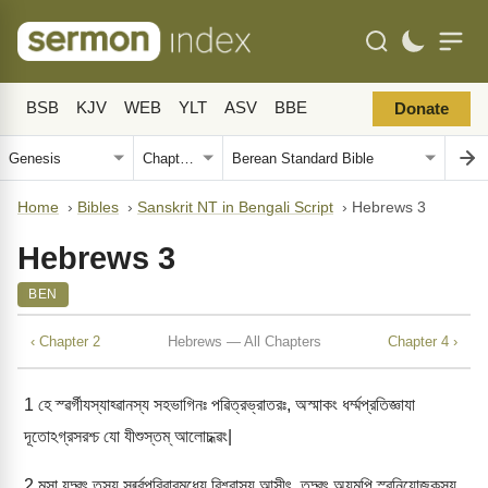
BSB
KJV
WEB
YLT
ASV
BBE
Donate
Home
›
Bibles
›
Sanskrit NT in Bengali Script
›
Hebrews 3
Hebrews 3
BEN
‹ Chapter 2
Hebrews — All Chapters
Chapter 4 ›
1
হে স্ৱর্গীযস্যাহ্ৱানস্য সহভাগিনঃ পৱিত্রভ্রাতরঃ, অস্মাকং ধর্ম্মপ্রতিজ্ঞাযা
দূতোঽগ্রসরশ্চ যো যীশুস্তম্ আলোচধ্ৱং|
2
মূসা যদ্ৱৎ তস্য সর্ৱ্ৱপরিৱারমধ্যে ৱিশ্ৱাস্য আসীৎ, তদ্ৱৎ অযমপি স্ৱনিযোজকস্য