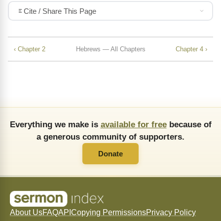
Cite / Share This Page
‹ Chapter 2
Hebrews — All Chapters
Chapter 4 ›
Everything we make is
available for free
because of
a generous community of supporters.
Donate
About Us
FAQ
API
Copying Permissions
Privacy Policy