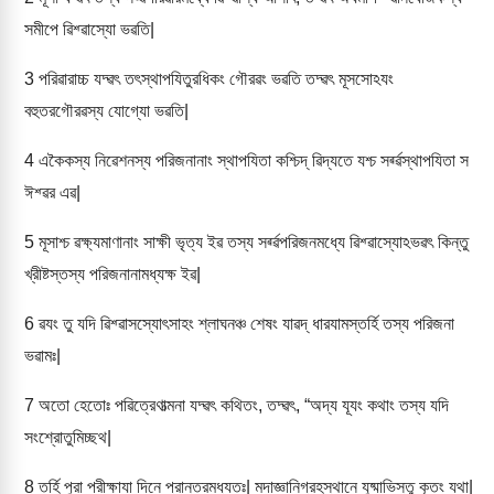
সমীপে ৱিশ্ৱাস্যো ভৱতি|
3
পরিৱারাচ্চ যদ্ৱৎ তৎস্থাপযিতুরধিকং গৌরৱং ভৱতি তদ্ৱৎ মূসসোঽযং
বহুতরগৌরৱস্য যোগ্যো ভৱতি|
4
একৈকস্য নিৱেশনস্য পরিজনানাং স্থাপযিতা কশ্চিদ্ ৱিদ্যতে যশ্চ সর্ৱ্ৱস্থাপযিতা স
ঈশ্ৱর এৱ|
5
মূসাশ্চ ৱক্ষ্যমাণানাং সাক্ষী ভৃত্য ইৱ তস্য সর্ৱ্ৱপরিজনমধ্যে ৱিশ্ৱাস্যোঽভৱৎ কিন্তু
খ্রীষ্টস্তস্য পরিজনানামধ্যক্ষ ইৱ|
6
ৱযং তু যদি ৱিশ্ৱাসস্যোৎসাহং শ্লাঘনঞ্চ শেষং যাৱদ্ ধারযামস্তর্হি তস্য পরিজনা
ভৱামঃ|
7
অতো হেতোঃ পৱিত্রেণাত্মনা যদ্ৱৎ কথিতং, তদ্ৱৎ, “অদ্য যূযং কথাং তস্য যদি
সংশ্রোতুমিচ্ছথ|
8
তর্হি পুরা পরীক্ষাযা দিনে প্রান্তরমধ্যতঃ| মদাজ্ঞানিগ্রহস্থানে যুষ্মাভিস্তু কৃতং যথা|