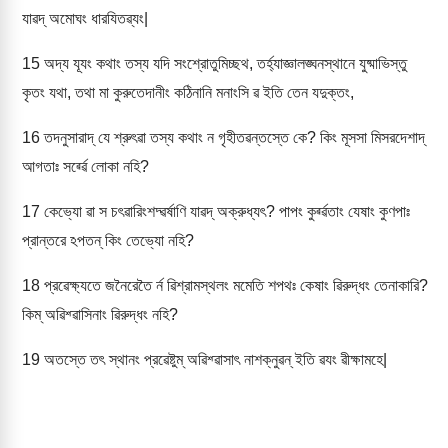
যাৱদ্ অমোঘং ধারযিতৱ্যং|
15
অদ্য যূযং কথাং তস্য যদি সংশ্রোতুমিচ্ছথ, তর্হ্যাজ্ঞালঙ্ঘনস্থানে যুষ্মাভিস্তু
কৃতং যথা, তথা মা কুরুতেদানীং কঠিনানি মনাংসি ৱ ইতি তেন যদুক্তং,
16
তদনুসারাদ্ যে শ্রুৎৱা তস্য কথাং ন গৃহীতৱন্তস্তে কে? কিং মূসসা মিসরদেশাদ্
আগতাঃ সর্ৱ্ৱে লোকা নহি?
17
কেভ্যো ৱা স চৎৱারিংশদ্ৱর্ষাণি যাৱদ্ অক্রুধ্যৎ? পাপং কুর্ৱ্ৱতাং যেষাং কুণপাঃ
প্রান্তরে ঽপতন্ কিং তেভ্যো নহি?
18
প্রৱেক্ষ্যতে জনৈরেতৈ র্ন ৱিশ্রামস্থলং মমেতি শপথঃ কেষাং ৱিরুদ্ধং তেনাকারি?
কিম্ অৱিশ্ৱাসিনাং ৱিরুদ্ধং নহি?
19
অতস্তে তৎ স্থানং প্রৱেষ্টুম্ অৱিশ্ৱাসাৎ নাশক্নুৱন্ ইতি ৱযং ৱীক্ষামহে|