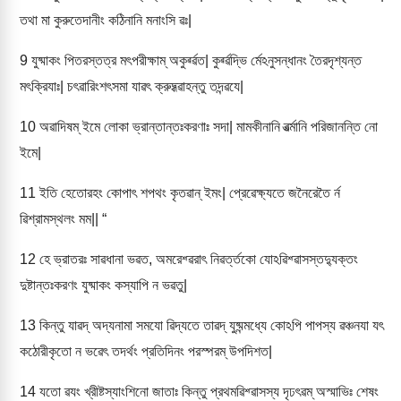
তথা মা কুরুতেদানীং কঠিনানি মনাংসি ৱঃ|
9
যুষ্মাকং পিতরস্তত্র মৎপরীক্ষাম্ অকুর্ৱ্ৱত| কুর্ৱ্ৱদ্ভি র্মেঽনুসন্ধানং তৈরদৃশ্যন্ত
মৎক্রিযাঃ| চৎৱারিংশৎসমা যাৱৎ ক্রুদ্ধ্ৱাহন্তু তদন্ৱযে|
10
অৱাদিষম্ ইমে লোকা ভ্রান্তান্তঃকরণাঃ সদা| মামকীনানি ৱর্ত্মানি পরিজানন্তি নো
ইমে|
11
ইতি হেতোরহং কোপাৎ শপথং কৃতৱান্ ইমং| প্রেৱেক্ষ্যতে জনৈরেতৈ র্ন
ৱিশ্রামস্থলং মম|| “
12
হে ভ্রাতরঃ সাৱধানা ভৱত, অমরেশ্ৱরাৎ নিৱর্ত্তকো যোঽৱিশ্ৱাসস্তদ্যুক্তং
দুষ্টান্তঃকরণং যুষ্মাকং কস্যাপি ন ভৱতু|
13
কিন্তু যাৱদ্ অদ্যনামা সমযো ৱিদ্যতে তাৱদ্ যুষ্মন্মধ্যে কোঽপি পাপস্য ৱঞ্চনযা যৎ
কঠোরীকৃতো ন ভৱেৎ তদর্থং প্রতিদিনং পরস্পরম্ উপদিশত|
14
যতো ৱযং খ্রীষ্টস্যাংশিনো জাতাঃ কিন্তু প্রথমৱিশ্ৱাসস্য দৃঢৎৱম্ অস্মাভিঃ শেষং