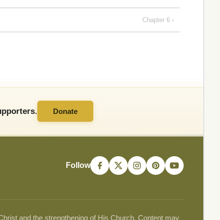
Chapter 6 ›
pporters.
Donate
Follow
 Christ and the strengthening of His Church. Content may