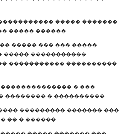
����������� ����� �������
�� ����� ������
� ����� ��� ��� �����
� ����� �����������
�� ����������� ����������
 �������������� � ���
� �������� � ����������
���� ��������� ������� ���
 �� � ������
 ����� ����� ������� ���