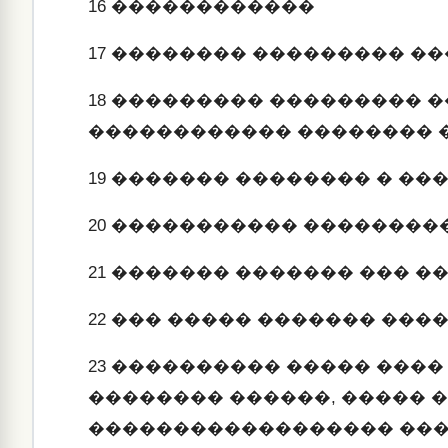
16
������������
17
�������� ��������� �
18
��������� ��������� �
������������ �������� 
19
������� �������� � ��
20
����������� ��������
21
������� ������� ��� ��
22
��� ����� ������� ����
23
���������� ����� ����
�������� ������, ����� 
������������������ ���