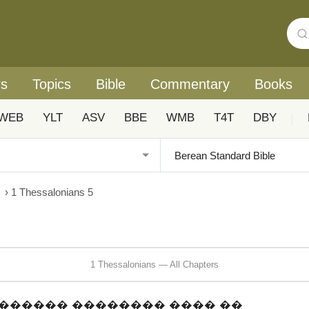
rs
Topics
Bible
Commentary
Books
WEB
YLT
ASV
BBE
WMB
T4T
DBY
|
›
1 Thessalonians 5
1 Thessalonians — All Chapters
������� �������� ���� ��