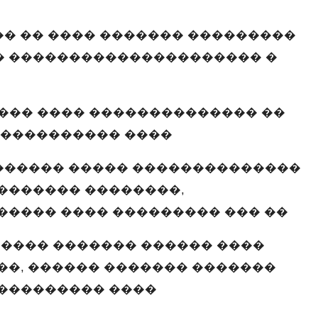
�� �� ���� ������� ���������
� ��������������������� �
��� ���� �������������� ��
����������� ����
������� ����� ��������������
������� ��������,
����� ���� ��������� ��� ��
���� ������� ������ ����
��, ������ ������� �������
���������� ����