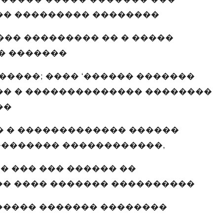
�� ��������� ��������
��� ��������� �� � �����
� �������
�����; ���� ‘������ �������
�� � �������������� ��������
��
� � ������������� ������
������� ������������,
� ��� ��� ������ ��
�� ���� ������� ����������
����� ������� ��������