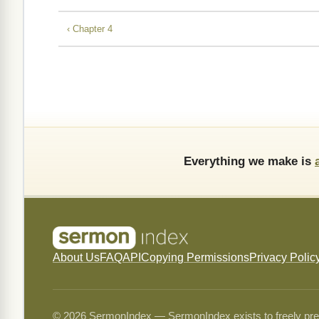
‹ Chapter 4
Everything we make is
About Us
FAQ
API
Copying Permissions
Privacy Polic
© 2026 SermonIndex — SermonIndex exists to freely preser