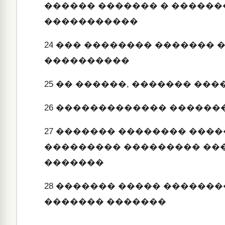
������ ������� � �����
�����������
24
��� �������� ������� �
����������
25
�� ������, ������� ���
26
������������� �������
27
������� �������� ����
��������� ��������� ��
�������
28
������� ����� �������
������� �������