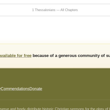
1 Thessalonians — All Chapters
available for free
because of a generous community of su
y
Commendations
Donate
ve and freely distribute historic Christian sermons for the glory of