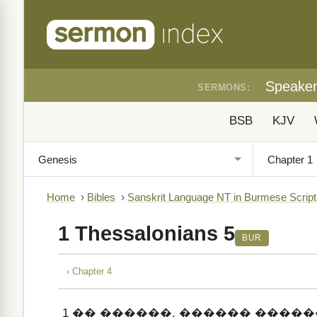
Speake
SERMONS:
BSB
KJV
Home
›
Bibles
›
Sanskrit Language NT in Burmese Script
1 Thessalonians 5
BUR
‹ Chapter 4
1
�� ������, ������ ����