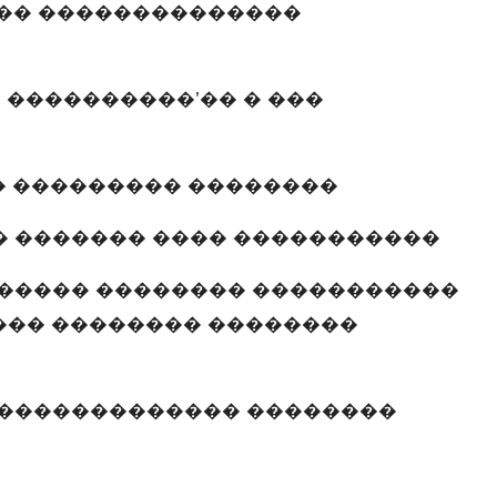
��� ��������������
 ����������’�� � ���
� ��������� ��������
 ������� ���� �����������
����� �������� �����������
��� �������� ��������
������������� ��������