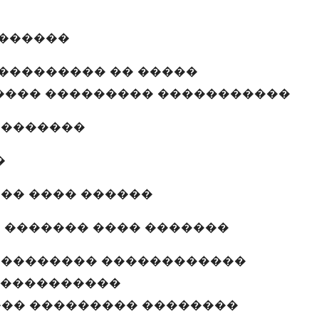
�������
��������� �� �����
���� ��������� �����������
��������
�
�� ���� ������
 ������� ���� �������
 �������� ������������
�����������
�� ��������� ��������