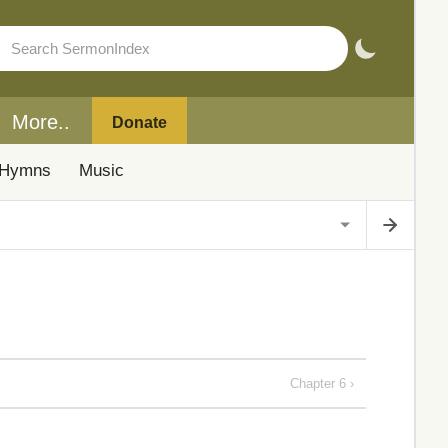
More..
Donate
Hymns
Music
Chapter 6 ›