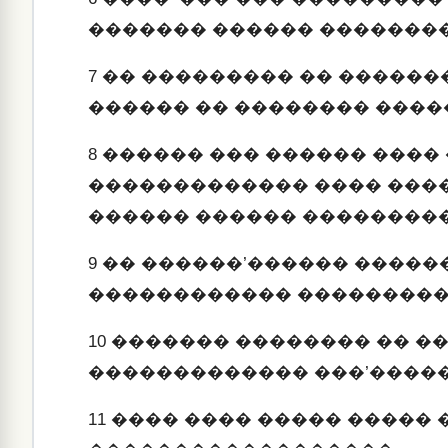
������� ������ �������
7
�� ��������� �� ������
������ �� �������� ����
8
������ ��� ������ ���� 
������������� ���� ���
������ ������ ��������
9
�� ������’������ �����
������������ ���������
10
������� �������� �� ��
������������� ���’����
11
���� ���� ����� ����� 