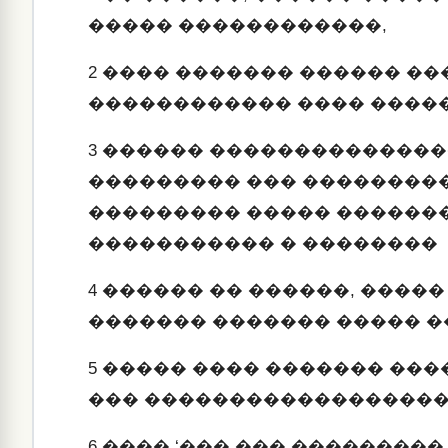
����� ������������,
2
���� ������� ������ ��
������������ ���� ����
3
������ ���������������
��������� ��� ��������
��������� ����� ������
����������� � ��������
4
������ �� ������, �����
������� ������� ����� �
5
����� ���� ������� ���
��� �������������������
6
���� ‘��� ��� ���������