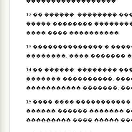
������������������
12
�� ������, �������� ��
����� �������� �������
���� ���� ����������
13
�������������� � ����
��������, ���� ������� 
14
�� ������, �������� �
������� ����������, ���
����������� �������, ��
15
���� ���� ����������� 
������ ������ ������� �
��������� ���� ����� �