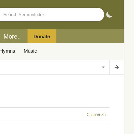
More..
Donate
Hymns
Music
Chapter 8 ›