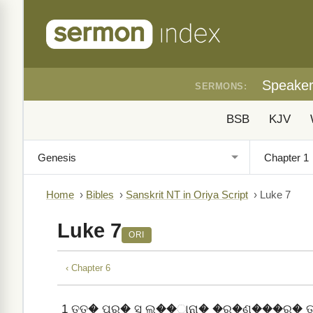
Speake
SERMONS:
BSB
KJV
Home
›
Bibles
›
Sanskrit NT in Oriya Script
›
Luke 7
Luke 7
ORI
‹ Chapter 6
1
ତତ� ପର� ସ ଲ��ାନା� �ର�ଣ���ର� ତା