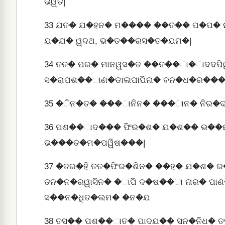
ଭୱତି|
33
ଯତ� ଯ�ହନ� ମ���� ��ତ�� ପ�ପ� ନା
ଯ�ଯ� ୱଦଥ, ଭ�ତ��ରସ�ତ�ଯମ�|
34
ତତ� ପର� ମାନୱସ�ତ ��ତ��ା�ାଦଦପି
ସ�ରାପଶ��ାଣ�ଡାଲପାପିନା� ବନ�ଧ�ର���
35
�ିନ�ତ� ���ାନିନ� ���ାନ� ନିର�ଦ
36
ପଶ��ାଦ��� ଫିର�ଶ� ଯ�ଶ�� ଭ��ନା
ଭ���ତ�ମ�ପୱିଷ���|
37
�ତର�ହି ତତ�ଫିର�ଶିନ� ��ହ� ଯ�ଶ�
ତନ�ନ�ରୱାସିନ� �ାପି ଦ�ଷ��ା ନାର� 
ସ��ନ�ଧିତ�ଲମ� �ନ�ଯ
38
ତସ�� ପଶ��ାତ� ପାଦଯ�� ସନ�ନିଧ� 