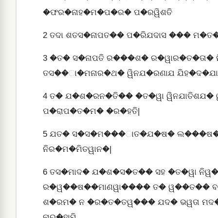
�ଫର�ନାହ�ମ�ପ�ର� ପ�ରୱିଶତି
2
ତଦା ଶତସ�ନାପତ�� ପ�ରିଯଦାସ ��� ମ�ତ
3
�ତ� ସ�ନାପତି ର���ଶ� ର�ୱାର�ତ�ତା�
ତସ��ା�ମନାର�ଥ� ୱିନଯ�ରଣାଯ ଯିହ�ଦ�ଯା
4
ତ� ଯ�ଶ�ରନ�ତି�� �ତ�ୱା ୱିନଯାତିଶଯ�
ପ�ରାପ�ତ�ମ� �ର�ହତି|
5
ଯତ� ସ�ସ�ମ���ାତ�ଯ�ଷ� ଲ���ଷ� 
ନିର�ମ�ମିତୱାନ�|
6
ତସ�ମାଦ� ଯ�ଶ�ସ�ତ�� ସହ �ତ�ୱା ନିୱ�ଶ
ର�ୱ��ଷ��ମାଣୱା���� ତ� ୱ��ତ�� ବନ
ଶ�ରମ� ନ �ର�ତ�ତୱ��� ଯଦ� ଭୱତା ମଦ
ନାର�ହାମି,