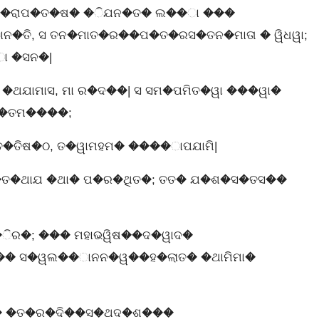
 ପ�ରାପ�ତ�ଷ� �ିଯନ�ତ� ଲ��ା ���
ତି, ସ ତନ�ମାତ�ର��ପ�ତ�ରସ�ତନ�ମାତା � ୱିଧୱା;
ା �ସନ�|
ଯାମାସ, ମା ର�ଦ��| ସ ସମ�ପମିତ�ୱା ���ୱା�
ସ�ତମ����;
�ତିଷ�ଠ, ତ�ୱାମହମ� ����ାପଯାମି|
ତ�ଥାଯ �ଥା� ପ�ର�ଥିତ�; ତତ� ଯ�ଶ�ସ�ତସ��
ର�; ��� ମହାଭୱିଷ��ଦ�ୱାଦ�
� ସ�ୱଲ��ାନନ�ୱ��ହ�ଲାତ� �ଥାମିମା�
�� �ତ�ର�ଦି��ସ�ଥଦ�ଶ���