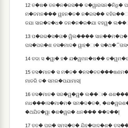
12
ତ�ଷ� ତନ�ନ�ରସ�� ଦ�ୱାରସନ�ନିଧି�
ମ�ତମନ��� ୱହନ�ତ� ନ�ରସ�� ବହିର��ାନ�
ତଯା ସାର�ଦ�ଧ� ତନ�ନ�ର�ଯା ବହୱ� ଲ��
13
ପ�ରଭ�ସ�ତା� ୱିଲ���� ସାନ��ମ�ପ� �ଥ
ପସ�ପର�ଶ ତସ�ମାଦ� ୱାହ�ା� ସ�ଥ�ିତା
14
ତଦା ସ �ୱା� ହ� ଯ�ୱମନ�ଷ�� ତ�ୱମ�ତ
15
ତସ�ମାତ� ସ ମ�ତ� �ନସ�ତତ���ଷଣମ�
ମାତରି ତ� ସମର�ପଯାମାସ|
16
ତସ�ମାତ� ସର�ୱ�ୱ� ଲ��ା� ଶଶ���ି
ମଧ���ଽସ�ମା�ମ� ସମ�ଦ�ତ�, �ଶ�ୱରଶ�
�ଥଯିତ�ୱା �ଶ�ୱର� ଧନ��� ��ଦ��|
17
ତତ� ପର� ସମସ�ତ� ଯିହ�ଦାଦ�ଶ� ତସ