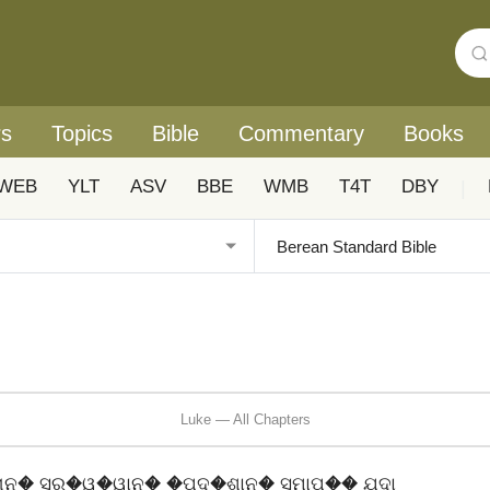
rs
Topics
Bible
Commentary
Books
WEB
YLT
ASV
BBE
WMB
T4T
DBY
|
Luke — All Chapters
ନ� ସର�ୱ�ୱାନ� �ପଦ�ଶାନ� ସମାପ�� ଯଦା