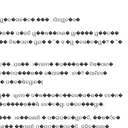
�ୱ�ତ�ତାନ�ତ� ���ାପିତୱତ�ସ�
ଯ�ଶ�� ପ�ରତି ୱ��ଷ��ମାଣ� ୱା���� ୱ��ତ��
� ତିଷ�ଠାମ� ୱଯ� �ି� ସ �ୱ �ନସ�ତ�ୱ�? �ି�
ସତ��, ଯସ��ା�ମନମ� �ପ���ଷ�� ତିଷ�ଠାମ�
ନ��ମପ���ଷ�� ସ�ଥାସ��ାମ�? �ଥାମିମା�
 ପ�ର�ଷିତୱାନ�|
ାୱ��ାଧିମତ� ଦ�ଷ��ଭ�ତ��ରସ�ତା�ଶ�� ବହ�ନ�
�ଶ����ଷ��ଷି ଦତ�ତ�ୱା ପ�ରତ���ୱା�,
���ାଶ��ରଣାନି � ପ�ରାପ�ନ�ୱନ�ତି, ��ଷ�ଠିନ�
ାଶ�� ��ୱନାନି ପ�ରାପ�ନ�ୱନ�ତି, ଦରିଦ�ରାଣା�