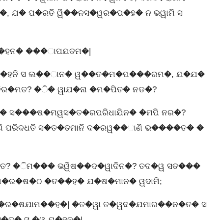
ଯ� ପ�ରତି ୱି��ନସ�ୱର�ପ�ହ� ନ ଭୱାମି ସ
 ଯ�ହନ� ���ାପଯତମ�|
�ହନି ସ ଲ��ାନ� ୱ��ତ�ମ�ପ���ରମ�, ଯ�ଯ�
�ମତ? �ି� ୱାଯ�ନା �ମ�ପିତ� ନଡ�?
 ସ���ଷ�ମୱସ�ତ�ରପରିଧାଯିନ� �ମପି ନର�?
ପରିଦଧତି ସ�ତ�ତମାନି ଦ�ରୱ��ାଣି ଭ����ତ� �
ତ? �ିମ��� ଭୱିଷ��ଦ�ୱାଦିନ�? ତଦ�ୱ ସତ���
 ଶ�ର�ଷ�ଠ �ତ��ହ� ଯ�ଷ�ମାନ� ୱଦାମି;
ର�ଷଯାମ��ହ�| �ତ�ୱା ତ�ୱଦ�ଯମାର��ନ�ତ� ସ
�ସ�ତ� ସ �ୱ ଯ�ହନ�|