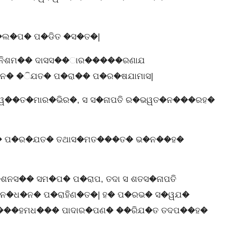
�ଲ�ପ� ପ�ଡିତ �ସ�ତ�|
 ନିଶମ�� ଦାସସ��ାର�����ରଣାଯ
ନ� �ିଯତ� ପ�ରା�� ପ�ର�ଷଯାମାସ|
 ୱ��ତ�ମାର�ଭିର�, ସ ସ�ନାପତି ର�ଭୱତ�ନ���ରହ�
ପ�ର�ଯତ� ତଥାସ�ମତ���ତ� ଭ�ନ��ହ�
ନସ�� ସମ�ପ� ପ�ରାପ, ତଦା ସ ଶତସ�ନାପତି
�ଧ�ନ� ପ�ରାହିଣ�ତ�| ହ� ପ�ରଭ� ସ�ୱଯ�
���ହମଧ��� ପାଦାର�ପଣ� ��ରିଯ�ତ ତଦପ��ହ�