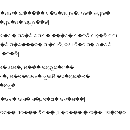
�ମାନ� ଯ����� ବ�ଦ�ଧୱାନ�, ତତ� ଭୱାନ�
�ୱସ�ଥ� ଭୱିଷ��ତି|
ସ�ନା� ସନ�ତି ତାସାମ� ���ନ� ପ�ରତି ଯାହ�ତି ମଯା
ତି ପ�ର���ତ� ସ �ଯାତି; ତଥା ନି�ଦାସ� ପ�ରତି
�ର�ତି|
ଯ� ଯଯ�, ମ��� ପରାୱର�ତ��
, ଯ�ଷ�ମାନହ� ୱଦାମି �ସ�ରାଯ�ଲ�
ପ�ନୱ�|
ପ�ଡିତ� ଦାସ� ସ�ୱସ�ଥ� ଦଦ�ଶ��|
ାମ ତସ��ାନ��� ଶିଷ��ା �ନ��� � ଲ��ାସ�ତ�ନ