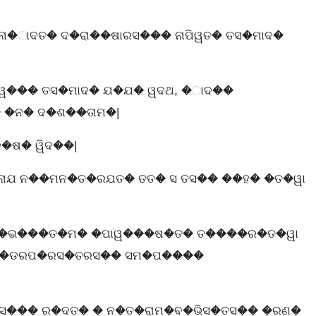
�ାଦତ� ଦ�ରା��ଷାରସ��� ନାପିୱତ� ତସ�ମାଦ�
ୱ��� ତସ�ମାଦ� ଯ�ଯ� ୱଦଥ, �ାଦ��
 �ନ� ଦ�ଶ��ତାମ�|
�ଷ� ୱିଦ��|
ଯ ନ��ମନ�ତ�ରଯତ� ତତ� ସ ତସ�� ��ହ� �ତ�ୱା
 ର�ଭ���ତ�ମ� �ପାୱ���ଷ�ତ� ତ����ର�ତ�ୱା
ପାଣ�ଡରପ�ରସ�ତରସ�� ସମ�ପ����
ତସ��� ର�ଦତ� � ନ�ତ�ରାମ�ବ�ଭିସ�ତସ�� �ରଣ�