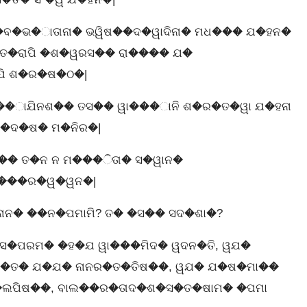
�ବ�ଭ�ାତାନା� ଭୱିଷ��ଦ�ୱାଦିନା� ମଧ��� ଯ�ହନ�
ତ�ରାପି �ଶ�ୱରସ�� ରା���� ଯ�
ି ଶ�ର�ଷ�ଠ�|
ଯିନଶ�� ତସ�� ୱା���ାନି ଶ�ର�ତ�ୱା ଯ�ହନା
�ଦ�ଷ� ମ�ନିର�|
� ତ�ନ ନ ମ���ିତା� ସ�ୱାନ�
���ର�ୱ�ୱନ�|
ାନ� ��ନ�ପମାମି? ତ� �ସ�� ସଦ�ଶା�?
ସ�ପରମ� �ହ�ଯ ୱା���ମିଦ� ୱଦନ�ତି, ୱଯ�
ନ�ତ� ଯ�ଯ� ନାନର�ତ�ତିଷ��, ୱଯ� ଯ�ଷ�ମା��
�ଲପିଷ��, ବାଲ��ର�ତାଦ�ଶ�ସ�ତ�ଷାମ� �ପମା