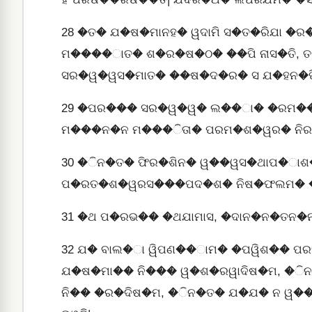
28
�ତ� ଯ�ଷ�ମାନହ� ୱଦାମି ସ�ତ�ରିଯା �ର
ମ����ାତ� ଶ�ର�ଷ�ଠ� ��ପି ନାସ�ତି, ତ
ସର�ୱ�ୱସ�ମାତ� ��ଷ�ଦ�ର� ସ ଯ�ହନ�ପ
29
�ପର��� ସର�ୱ�ୱ� ଲ��ା� �ରମ���ା
ମ���ନ�ନ ମ���ିତା� ପରମ�ଶ�ୱର� ନିର
30
�ିନ�ତ� ଫିର�ଶିନ� ୱ��ୱସ�ଥାପ�ାଶ�
ପ�ରତ�ଶ�ୱରସ���ପଦ�ଶ� ନିଷ�ଫଲମ� 
31
�ଥ ପ�ରଭ�� �ଥଯାମାସ, �ଦାନ�ନ�ତନ�ନ
32
ଯ� ବାଲ�ା ୱିପଣ��ାମ� �ପୱିଶ�� ପର
ଯ�ଷ�ମା�� ନି��� ୱ�ଶ�ରୱାଦିଷ�ମ, �ି
ନି�� �ର�ଦିଷ�ମ, �ିନ�ତ� ଯ�ଯ� ନ ୱ�