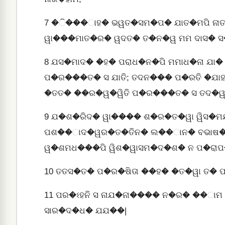
7
�ି���ାହ� ଭୱତ�ସମ�ପ� ଯାତ�ମପି ନାତ
ୱା���ମାତ�ର� ୱଦତ� ତ�ନ�ୱ ମମ ଦାସ� ସ
8
ଯସ�ମାଦ� �ହ� ପରାଧ�ନ�ପି ମମାଧ�ନା ଯା� 
ପ�ର���ତ� ସ ଯାତି; ତଦନ��� ପ�ରତି �ଯାହ�
�ତତ� ��ର�ୱ�ୱିତି ପ�ର���ତ� ସ ତଦ�ୱ 
9
ଯ�ଶ�ରିଦ� ୱା���� ଶ�ର�ତ�ୱା ୱିସ�ମ
ପଶ��ାଦ�ୱର�ତ�ତିନ� ଲ��ାନ� ବଭାଷ� �
ୱ�ଶମଧ���ପି ୱିଶ�ୱାସମ�ଦ�ଶ� ନ ପ�ରା
10
ତତସ�ତ� ପ�ର�ଷିତା ��ହ� �ତ�ୱା ତ� 
11
ପର�ଽହନି ସ ନାଯ�ନା���� ନ�ର� ��
ସାର�ଦ�ଧ� ଯଯ��|