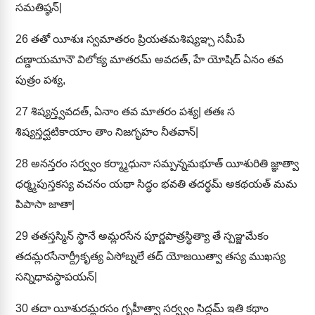
సమతిష్ఠన్|
26
తతో యీశుః స్వమాతరం ప్రియతమశిష్యఞ్చ సమీపే
దణ్డాయమానౌ విలోక్య మాతరమ్ అవదత్, హే యోషిద్ ఏనం తవ
పుత్రం పశ్య,
27
శిష్యన్త్వవదత్, ఏనాం తవ మాతరం పశ్య| తతః స
శిష్యస్తద్ఘటికాయాం తాం నిజగృహం నీతవాన్|
28
అనన్తరం సర్వ్వం కర్మ్మాధునా సమ్పన్నమభూత్ యీశురితి జ్ఞాత్వా
ధర్మ్మపుస్తకస్య వచనం యథా సిద్ధం భవతి తదర్థమ్ అకథయత్ మమ
పిపాసా జాతా|
29
తతస్తస్మిన్ స్థానే అమ్లరసేన పూర్ణపాత్రస్థిత్యా తే స్పఞ్జమేకం
తదమ్లరసేనార్ద్రీకృత్య ఏసోబ్నలే తద్ యోజయిత్వా తస్య ముఖస్య
సన్నిధావస్థాపయన్|
30
తదా యీశురమ్లరసం గృహీత్వా సర్వ్వం సిద్ధమ్ ఇతి కథాం