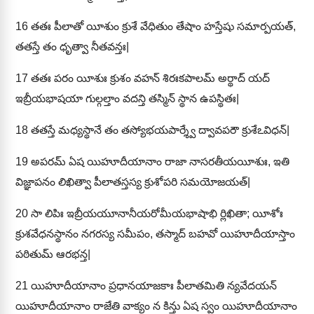
16
తతః పీలాతో యీశుం క్రుశే వేధితుం తేషాం హస్తేషు సమార్పయత్,
తతస్తే తం ధృత్వా నీతవన్తః|
17
తతః పరం యీశుః క్రుశం వహన్ శిరఃకపాలమ్ అర్థాద్ యద్
ఇబ్రీయభాషయా గుల్గల్తాం వదన్తి తస్మిన్ స్థాన ఉపస్థితః|
18
తతస్తే మధ్యస్థానే తం తస్యోభయపార్శ్వే ద్వావపరౌ క్రుశేఽవిధన్|
19
అపరమ్ ఏష యిహూదీయానాం రాజా నాసరతీయయీశుః, ఇతి
విజ్ఞాపనం లిఖిత్వా పీలాతస్తస్య క్రుశోపరి సమయోజయత్|
20
సా లిపిః ఇబ్రీయయూనానీయరోమీయభాషాభి ర్లిఖితా; యీశోః
క్రుశవేధనస్థానం నగరస్య సమీపం, తస్మాద్ బహవో యిహూదీయాస్తాం
పఠితుమ్ ఆరభన్త|
21
యిహూదీయానాం ప్రధానయాజకాః పీలాతమితి న్యవేదయన్
యిహూదీయానాం రాజేతి వాక్యం న కిన్తు ఏష స్వం యిహూదీయానాం