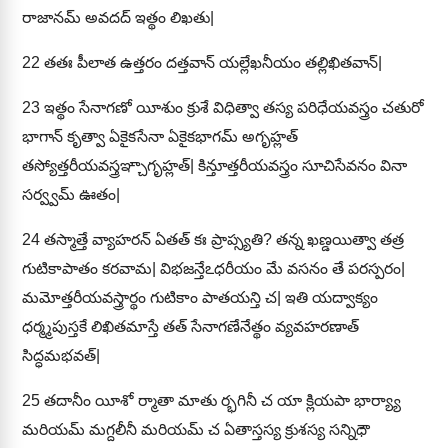
రాజానమ్ అవదద్ ఇత్థం లిఖతు|
22
తతః పీలాత ఉత్తరం దత్తవాన్ యల్లేఖనీయం తల్లిఖితవాన్|
23
ఇత్థం సేనాగణో యీశుం క్రుశే విధిత్వా తస్య పరిధేయవస్త్రం చతురో
భాగాన్ కృత్వా ఏకైకసేనా ఏకైకభాగమ్ అగృహ్లత్
తస్యోత్తరీయవస్త్రఞ్చాగృహ్లత్| కిన్తూత్తరీయవస్త్రం సూచిసేవనం వినా
సర్వ్వమ్ ఊతం|
24
తస్మాత్తే వ్యాహరన్ ఏతత్ కః ప్రాప్స్యతి? తన్న ఖణ్డయిత్వా తత్ర
గుటికాపాతం కరవామ| విభజన్తేఽధరీయం మే వసనం తే పరస్పరం|
మమోత్తరీయవస్త్రార్థం గుటికాం పాతయన్తి చ| ఇతి యద్వాక్యం
ధర్మ్మపుస్తకే లిఖితమాస్తే తత్ సేనాగణేనేత్థం వ్యవహరణాత్
సిద్ధమభవత్|
25
తదానీం యీశో ర్మాతా మాతు ర్భగినీ చ యా క్లియపా భార్య్యా
మరియమ్ మగ్దలీనీ మరియమ్ చ ఏతాస్తస్య క్రుశస్య సన్నిధౌ