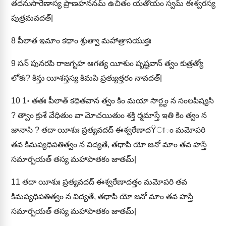
తదనుసారేణాస్య ప్రాణహననమ్ ఉచితం యతోయం స్వమ్ ఈశ్వరస్య
పుత్రమవదత్|
8
పీలాత ఇమాం కథాం శ్రుత్వా మహాత్రాసయుక్తః
9
సన్ పునరపి రాజగృహ ఆగత్య యీశుం పృష్టవాన్ త్వం కుత్రత్యో
లోకః? కిన్తు యీశస్తస్య కిమపి ప్రత్యుత్తరం నావదత్|
10
1॰ తతః పీలాత్ కథితవాన త్వం కిం మయా సార్ద్ధం న సంలపిష్యసి
? త్వాం క్రుశే వేధితుం వా మోచయితుం శక్తి ర్మమాస్తే ఇతి కిం త్వం న
జానాసి ? తదా యీశుః ప్రత్యవదద్ ఈశ్వరేణాదŸाం మమోపరి
తవ కిమప్యధిపతిత్వం న విద్యతే, తథాపి యో జనో మాం తవ హస్తే
సమార్పయత్ తస్య మహాపాతకం జాతమ్|
11
తదా యీశుః ప్రత్యవదద్ ఈశ్వరేణాదత్తం మమోపరి తవ
కిమప్యధిపతిత్వం న విద్యతే, తథాపి యో జనో మాం తవ హస్తే
సమార్పయత్ తస్య మహాపాతకం జాతమ్|