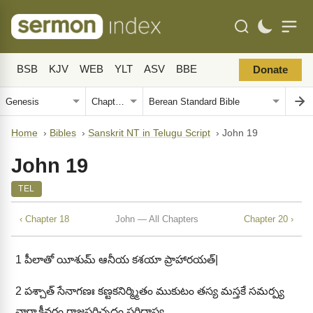
BSB
KJV
WEB
YLT
ASV
BBE
Donate
Home
›
Bibles
›
Sanskrit NT in Telugu Script
›
John 19
John 19
TEL
‹ Chapter 18
John — All Chapters
Chapter 20 ›
1
పీలాతో యీశుమ్ ఆనీయ కశయా ప్రాహారయత్|
2
పశ్చాత్ సేనాగణః కణ్టకనిర్మ్మితం ముకుటం తస్య మస్తకే సమర్ప్య
వార్త్తాకీవర్ణం రాజపరిచ్ఛదం పరిధాప్య,