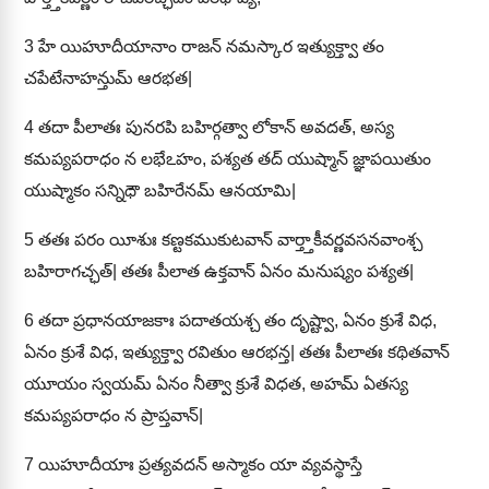
3
హే యిహూదీయానాం రాజన్ నమస్కార ఇత్యుక్త్వా తం
చపేటేనాహన్తుమ్ ఆరభత|
4
తదా పీలాతః పునరపి బహిర్గత్వా లోకాన్ అవదత్, అస్య
కమప్యపరాధం న లభేఽహం, పశ్యత తద్ యుష్మాన్ జ్ఞాపయితుం
యుష్మాకం సన్నిధౌ బహిరేనమ్ ఆనయామి|
5
తతః పరం యీశుః కణ్టకముకుటవాన్ వార్త్తాకీవర్ణవసనవాంశ్చ
బహిరాగచ్ఛత్| తతః పీలాత ఉక్తవాన్ ఏనం మనుష్యం పశ్యత|
6
తదా ప్రధానయాజకాః పదాతయశ్చ తం దృష్ట్వా, ఏనం క్రుశే విధ,
ఏనం క్రుశే విధ, ఇత్యుక్త్వా రవితుం ఆరభన్త| తతః పీలాతః కథితవాన్
యూయం స్వయమ్ ఏనం నీత్వా క్రుశే విధత, అహమ్ ఏతస్య
కమప్యపరాధం న ప్రాప్తవాన్|
7
యిహూదీయాః ప్రత్యవదన్ అస్మాకం యా వ్యవస్థాస్తే