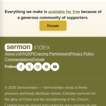
Everything we make is
available for free
because of
a generous community of supporters.
Donate
About Us
FAQ
API
Copying Permissions
Privacy Policy
Commendations
Donate
Follow
© 2026 SermonIndex — SermonIndex exists to freely
preserve and freely distribute historic Christian sermons for
the glory of Christ and the strengthening of His Church.
Content may be shared and copied for non-commercial use