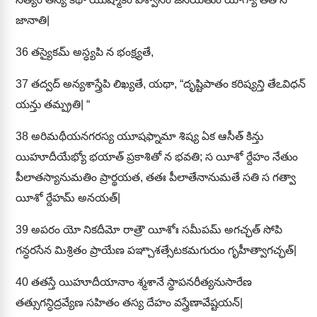
జానాతి|
36
తస్యైకమ్ అస్ధ్యపి న భంక్ష్యతే,
37
తద్వద్ అన్యశాస్త్రేపి లిఖ్యతే, యథా, “దృష్టిపాతం కరిష్యన్తి తేఽవిధన్
యన్తు తమ్ప్రతి| “
38
అరిమథీయనగరస్య యూషఫ్నామా శిష్య ఏక ఆసీత్ కిన్తు
యిహూదీయేభ్యో భయాత్ ప్రకాశితో న భవతి; స యీశో ర్దేహం నేతుం
పీలాతస్యానుమతిం ప్రార్థయత, తతః పీలాతేనానుమతే సతి స గత్వా
యీశో ర్దేహమ్ అనయత్|
39
అపరం యో నికదీమో రాత్రౌ యీశోః సమీపమ్ అగచ్ఛత్ సోపి
గన్ధరసేన మిశ్రితం ప్రాయేణ పఞ్చాశత్సేటకమగురుం గృహీత్వాగచ్ఛత్|
40
తతస్తే యిహూదీయానాం శ్మశానే స్థాపనరీత్యనుసారేణ
తత్సుగన్ధిద్రవ్యేణ సహితం తస్య దేహం వస్త్రేణావేష్టయన్|