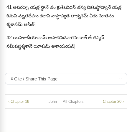
41
అపరఞ్చ యత్ర స్థానే తం క్రుశేఽవిధన్ తస్య నికటస్థోద్యానే యత్ర
కిమపి మృతదేహం కదాపి నాస్థాప్యత తాదృశమ్ ఏకం నూతనం
శ్మశానమ్ ఆసీత్|
42
యిహూదీయానామ్ ఆసాదనదినాగమనాత్ తే తస్మిన్
సమీపస్థశ్మశానే యీశుమ్ అశాయయన్|
Cite / Share This Page
‹ Chapter 18
John — All Chapters
Chapter 20 ›