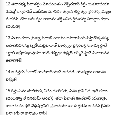
12
తదారభ్య పీలాతస్తం మోచయితుం చేష్టితవాన్ కిన్తు యిహూదీయా
రువన్తో వ్యాహరన్ యదీమం మానవం త్యజసి తర్హి త్వం కైసరస్య మిత్రం
న భవసి, యో జనః స్వం రాజానం వక్తి సఏవ కైమరస్య విరుద్ధాం కథాం
కథయతి|
13
ఏతాం కథాం శ్రుత్వా పీలాతో యీశుం బహిరానీయ నిస్తారోత్సవస్య
ఆసాదనదినస్య ద్వితీయప్రహరాత్ పూర్వ్వం ప్రస్తరబన్ధననామ్ని స్థానే
ఽర్థాత్ ఇబ్రీయభాషయా యద్ గబ్బిథా కథ్యతే తస్మిన్ స్థానే విచారాసన
ఉపావిశత్|
14
అనన్తరం పీలాతో యిహూదీయాన్ అవదత్, యుష్మాకం రాజానం
పశ్యత|
15
కిన్తు ఏనం దూరీకురు, ఏనం దూరీకురు, ఏనం క్రుశే విధ, ఇతి కథాం
కథయిత్వా తే రవితుమ్ ఆరభన్త; తదా పీలాతః కథితవాన్ యుష్మాకం
రాజానం కిం క్రుశే వేధిష్యామి? ప్రధానయాజకా ఉత్తరమ్ అవదన్ కైసరం
వినా కోపి రాజాస్మాకం నాస్తి|