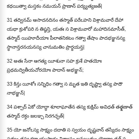
కథయిత్వా మస్తకం నమయన్ ప్రాణాన్ పర్య్యత్యజత్|
31
తద్వినమ్ ఆసాదనదినం తస్మాత్ పరేఽహని విశ్రామవారే దేహా
యథా క్రుశోపరి న తిష్ఠన్తి, యతః స విశ్రామవారో మహాదినమాసీత్,
తస్మాద్ యిహూదీయాః పీలాతనికటం గత్వా తేషాం పాదభఞ్జనస్య
స్థానాన్తరనయనస్య చానుమతిం ప్రార్థయన్త|
32
అతః సేనా ఆగత్య యీశునా సహ క్రుశే హతయోః
ప్రథమద్వితీయచోరయోః పాదాన్ అభఞ్జన్;
33
కిన్తు యీశోః సన్నిధిం గత్వా స మృత ఇతి దృష్ట్వా తస్య పాదౌ
నాభఞ్జన్|
34
పశ్చాద్ ఏకో యోద్ధా శూలాఘాతేన తస్య కుక్షిమ్ అవిధత్ తత్క్షణాత్
తస్మాద్ రక్తం జలఞ్చ నిరగచ్ఛత్|
35
యో జనోఽస్య సాక్ష్యం దదాతి స స్వయం దృష్టవాన్ తస్యేదం సాక్ష్యం
సత్యం తస్య కథా యుష్మాకం విశ్వాసం జనయితుం యోగ్యా తత్ స