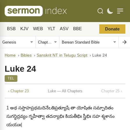
BSB
KJV
WEB
YLT
ASV
BBE
Donate
Home
›
Bibles
›
Sanskrit NT in Telugu Script
›
Luke 24
Luke 24
TEL
‹ Chapter 23
Luke — All Chapters
Chapter 25 ›
1
అథ సప్తాహప్రథమదినేఽతిప్రత్యూషే తా యోషితః సమ్పాదితం
సుగన్ధిద్రవ్యం గృహీత్వా తదన్యాభిః కియతీభిః స్త్రీభిః సహ శ్మశానం
యయుః|