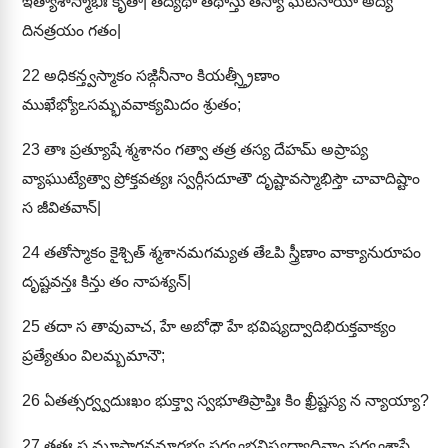
ఇత్యాశాస్మాభిః కృతా| తద్యథా తథాస్తు తస్యా ఘటనాయా అద్య
దినత్రయం గతం|
22
అధికన్త్వస్మాకం సఙ్గినీనాం కియత్స్త్రీణాం
ముఖేభ్యోఽసమ్భవవాక్యమిదం శ్రుతం;
23
తాః ప్రత్యూషే శ్మశానం గత్వా తత్ర తస్య దేహమ్ అప్రాప్య
వ్యాఘుట్యేత్వా ప్రోక్తవత్యః స్వర్గీసదూతౌ దృష్టావస్మాభిస్తౌ చావాదిష్టాం
స జీవితవాన్|
24
తతోస్మాకం కైశ్చిత్ శ్మశానమగమ్యత తేఽపి స్త్రీణాం వాక్యానురూపం
దృష్టవన్తః కిన్తు తం నాపశ్యన్|
25
తదా స తావువాచ, హే అబోధౌ హే భవిష్యద్వాదిభిరుక్తవాక్యం
ప్రత్యేతుం విలమ్బమానౌ;
26
ఏతత్సర్వ్వదుఃఖం భుక్త్వా స్వభూతిప్రాప్తిః కిం ఖ్రీష్టస్య న న్యాయ్యా?
27
తతః స మూసాగ్రన్థమారభ్య సర్వ్వభవిష్యద్వాదినాం సర్వ్వశాస్త్రే