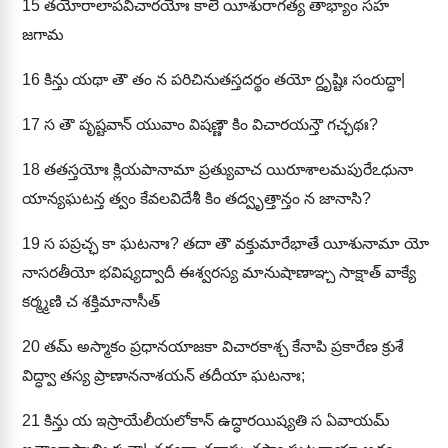
15
తయోరాలాపవిచారయోః కాలే యీశురాగత్య తాభ్యాం సహ
జగామ
16
కిన్తు యథా తౌ తం న పరిచినుతస్తదర్థం తయో ర్దృష్టిః సంరుద్ధా|
17
స తౌ పృష్టవాన్ యువాం విషణ్ణౌ కిం విచారయన్తౌ గచ్ఛథః?
18
తతస్తయోః క్లియపానామా ప్రత్యువాచ యిరూశాలమపురేఽధునా
యాన్యఘటన్త త్వం కేవలవిదేశీ కిం తద్వృత్తాన్తం న జానాసి?
19
స పప్రచ్ఛ కా ఘటనాః? తదా తౌ వక్తుమారేభాతే యీశునామా యో
నాసరతీయో భవిష్యద్వాదీ ఈశ్వరస్య మానుషాణాఞ్చ సాక్షాత్ వాక్యే
కర్మ్మణి చ శక్తిమానాసీత్
20
తమ్ అస్మాకం ప్రధానయాజకా విచారకాశ్చ కేనాపి ప్రకారేణ క్రుశే
విద్ధ్వా తస్య ప్రాణాననాశయన్ తదీయా ఘటనాః;
21
కిన్తు య ఇస్రాయేలీయలోకాన్ ఉద్ధారయిష్యతి స ఏవాయమ్