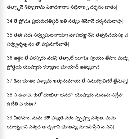
తత్స్థానే శిష్యాణామ్ ఏకాదశానాం సఙ్గినాఞ్చ దర్శనం జాతం|
34
తే ప్రోచుః ప్రభురుదతిష్ఠద్ ఇతి సత్యం శిమోనే దర్శనమదాచ్చ|
35
తతః పథః సర్వ్వఘటనాయాః పూపభఞ్జనేన తత్పరిచయస్య చ
సర్వ్వవృత్తాన్తం తౌ వక్తుమారేభాతే|
36
ఇత్థం తే పరస్పరం వదన్తి తత్కాలే యీశుః స్వయం తేషాం మధ్య
ప్రోత్థయ యుష్మాకం కల్యాణం భూయాద్ ఇత్యువాచ,
37
కిన్తు భూతం పశ్యామ ఇత్యనుమాయ తే సముద్వివిజిరే త్రేషుశ్చ|
38
స ఉవాచ, కుతో దుఃఖితా భవథ? యుష్మాకం మనఃసు సన్దేహ
ఉదేతి చ కుతః?
39
ఏషోహం, మమ కరౌ పశ్యత వరం స్పృష్ట్వా పశ్యత, మమ
యాదృశాని పశ్యథ తాదృశాని భూతస్య మాంసాస్థీని న సన్తి|