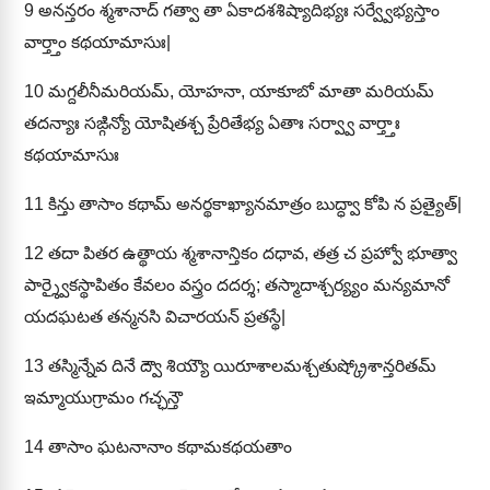
9
అనన్తరం శ్మశానాద్ గత్వా తా ఏకాదశశిష్యాదిభ్యః సర్వ్వేభ్యస్తాం
వార్త్తాం కథయామాసుః|
10
మగ్దలీనీమరియమ్, యోహనా, యాకూబో మాతా మరియమ్
తదన్యాః సఙ్గిన్యో యోషితశ్చ ప్రేరితేభ్య ఏతాః సర్వ్వా వార్త్తాః
కథయామాసుః
11
కిన్తు తాసాం కథామ్ అనర్థకాఖ్యానమాత్రం బుద్ధ్వా కోపి న ప్రత్యైత్|
12
తదా పితర ఉత్థాయ శ్మశానాన్తికం దధావ, తత్ర చ ప్రహ్వో భూత్వా
పార్శ్వైకస్థాపితం కేవలం వస్త్రం దదర్శ; తస్మాదాశ్చర్య్యం మన్యమానో
యదఘటత తన్మనసి విచారయన్ ప్రతస్థే|
13
తస్మిన్నేవ దినే ద్వౌ శియ్యౌ యిరూశాలమశ్చతుష్క్రోశాన్తరితమ్
ఇమ్మాయుగ్రామం గచ్ఛన్తౌ
14
తాసాం ఘటనానాం కథామకథయతాం