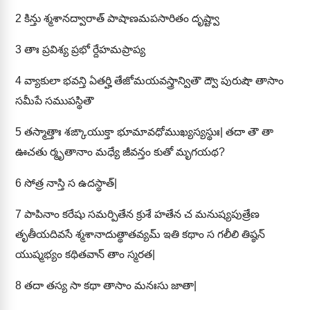
2
కిన్తు శ్మశానద్వారాత్ పాషాణమపసారితం దృష్ట్వా
3
తాః ప్రవిశ్య ప్రభో ర్దేహమప్రాప్య
4
వ్యాకులా భవన్తి ఏతర్హి తేజోమయవస్త్రాన్వితౌ ద్వౌ పురుషౌ తాసాం
సమీపే సముపస్థితౌ
5
తస్మాత్తాః శఙ్కాయుక్తా భూమావధోముఖ్యస్యస్థుః| తదా తౌ తా
ఊచతు ర్మృతానాం మధ్యే జీవన్తం కుతో మృగయథ?
6
సోత్ర నాస్తి స ఉదస్థాత్|
7
పాపినాం కరేషు సమర్పితేన క్రుశే హతేన చ మనుష్యపుత్రేణ
తృతీయదివసే శ్మశానాదుత్థాతవ్యమ్ ఇతి కథాం స గలీలి తిష్ఠన్
యుష్మభ్యం కథితవాన్ తాం స్మరత|
8
తదా తస్య సా కథా తాసాం మనఃసు జాతా|