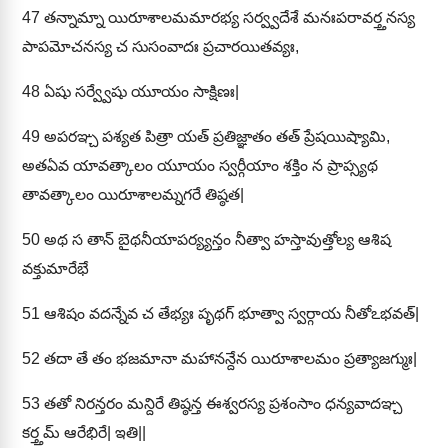
47
తన్నామ్నా యిరూశాలమమారభ్య సర్వ్వదేశే మనఃపరావర్త్తనస్య
పాపమోచనస్య చ సుసంవాదః ప్రచారయితవ్యః,
48
ఏషు సర్వ్వేషు యూయం సాక్షిణః|
49
అపరఞ్చ పశ్యత పిత్రా యత్ ప్రతిజ్ఞాతం తత్ ప్రేషయిష్యామి,
అతఏవ యావత్కాలం యూయం స్వర్గీయాం శక్తిం న ప్రాప్స్యథ
తావత్కాలం యిరూశాలమ్నగరే తిష్ఠత|
50
అథ స తాన్ బైథనీయాపర్య్యన్తం నీత్వా హస్తావుత్తోల్య ఆశిష
వక్తుమారేభే
51
ఆశిషం వదన్నేవ చ తేభ్యః పృథగ్ భూత్వా స్వర్గాయ నీతోఽభవత్|
52
తదా తే తం భజమానా మహానన్దేన యిరూశాలమం ప్రత్యాజగ్ముః|
53
తతో నిరన్తరం మన్దిరే తిష్ఠన్త ఈశ్వరస్య ప్రశంసాం ధన్యవాదఞ్చ
కర్త్తమ్ ఆరేభిరే| ఇతి||