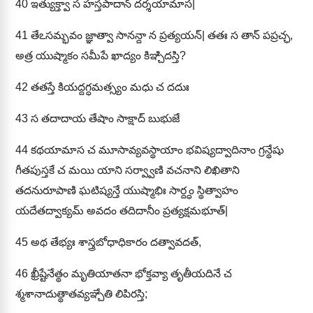
40
ఇత్యుక్త్వా స హస్తపాదాన్ దర్శయామాస|
41
తేఽసమ్భవం జ్ఞాత్వా సానన్దా న ప్రత్యయన్| తతః స తాన్ పప్రచ్ఛ,
అత్ర యుష్మాకం సమీపే ఖాద్యం కిఞ్చిదస్తి?
42
తతస్తే కియద్దగ్ధమత్స్యం మధు చ దదుః
43
స తదాదాయ తేషాం సాక్షాద్ బుభుజే
44
కథయామాస చ మూసావ్యవస్థాయాం భవిష్యద్వాదినాం గ్రన్థేషు
గీతపుస్తకే చ మయి యాని సర్వ్వాణి వచనాని లిఖితాని
తదనురూపాణి ఘటిష్యన్తే యుష్మాభిః సార్ద్ధం స్థిత్వాహం
యదేతద్వాక్యమ్ అవదం తదిదానీం ప్రత్యక్షమభూత్|
45
అథ తేభ్యః శాస్త్రబోధాధికారం దత్వావదత్,
46
ఖ్రీష్టేనేత్థం మృతియాతనా భోక్తవ్యా తృతీయదినే చ
శ్మశానాదుత్థాతవ్యఞ్చేతి లిపిరస్తి;