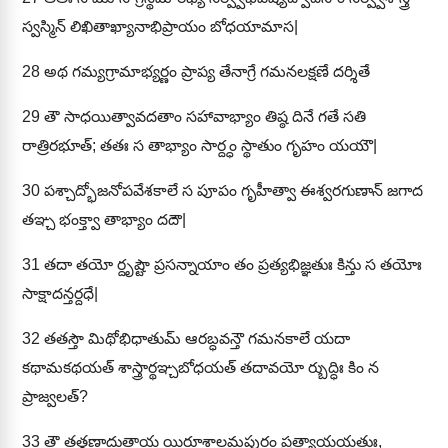
స్వస్మిన్ లిఖితాఖ్యానాభిప్రాయం బోధయామాస|
28
అథ గమ్యగ్రామాభ్యర్ణం ప్రాప్య తేనాగ్రే గమనలక్షణే దర్శితే
29
తౌ సాధయిత్వావదతాం సహావాభ్యాం తిష్ఠ దినే గతే సతి
రాత్రిరభూత్; తతః స తాభ్యాం సార్ద్ధం స్థాతుం గృహం యయౌ|
30
పశ్చాద్భోజనోపవేశకాలే స పూపం గృహీత్వా ఈశ్వరగుణాన్ జగాద
తఞ్చ భంక్త్వా తాభ్యాం దదౌ|
31
తదా తయో ర్దృష్టౌ ప్రసన్నాయాం తం ప్రత్యభిజ్ఞతుః కిన్తు స తయోః
సాక్షాదన్తర్దధే|
32
తతస్తౌ మిథోభిధాతుమ్ ఆరబ్ధవన్తౌ గమనకాలే యదా
కథామకథయత్ శాస్త్రార్థఞ్చబోధయత్ తదావయో ర్బుద్ధిః కిం న
ప్రాజ్వలత్?
33
తౌ తత్క్షణాదుత్థాయ యిరూశాలమపురం ప్రత్యాయయతుః,