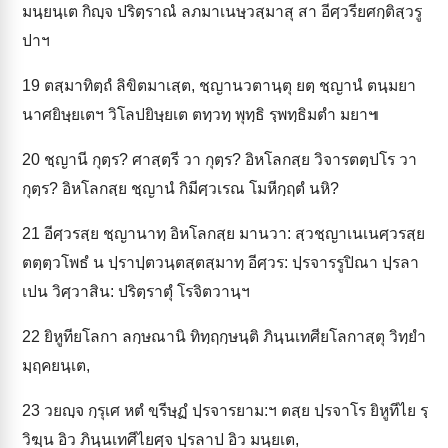
มนฺยนฺเต กิญฺจ ปริตฺราณํ ลภมาเนษฺวสฺมาสุ สา อีศฺวรียศกฺติสฺวรู
ปาฯ
19
ตสฺมาทิตฺถํ ลิขิตมาเสฺต, ชฺญานวตานฺตุ ยตฺ ชฺญานํ ตนฺมยา
นาศยิษฺยเตฯ วิโลปยิษฺยเต ตทฺวทฺ พุทฺธิ รฺพทฺธิมตำ มยา๚
20
ชฺญานี กุตฺร? ศาสฺตฺรี วา กุตฺร? อิหโลกสฺย วิจารตตฺปโร วา
กุตฺร? อิหโลกสฺย ชฺญานํ กิมีศฺวเรณ โมหีกฺฤตํ นหิ?
21
อีศฺวรสฺย ชฺญานาทฺ อิหโลกสฺย มานวา: สฺวชฺญาเนเนศฺวรสฺย
ตตฺตฺวโพธํ น ปฺราปฺตวนฺตสฺตสฺมาทฺ อีศฺวร: ปฺรจารรูปิณา ปฺรลา
เปน วิศฺวาสิน: ปริตฺราตุํ โรจิตวานฺฯ
22
ยิหูทียโลกา ลกฺษณานิ ทิทฺฤกฺษนฺติ ภินฺนเทศียโลกาสฺตุ วิทฺยำ
มฺฤคยนฺเต,
23
วยญฺจ กฺรุเศ หตํ ขฺรีษฺฏํ ปฺรจารยาม:ฯ ตสฺย ปฺรจาโร ยิหูทีไย รฺ
วิฆฺน อิว ภินฺนเทศีไยศฺจ ปฺรลาป อิว มนฺยเต,