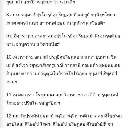
ยุษฺมากํ กสฺยาปิ วรสฺยาภาโว น ภวติฯ
8
อปรมฺ อสฺมากํ ปฺรโภ รฺยีศุขฺรีษฺฏสฺย ทิวเส ยูยํ ยนฺนิรฺทฺโทษา
ภเวต ตทรฺถํ เสอว ยาวทนฺตํ ยุษฺมานฺ สุสฺถิรานฺ กริษฺยติฯ
9
ย อีศฺวร: สฺวปุตฺรสฺยาสฺมตฺปฺรโภ รฺยีศุขฺรีษฺฏสฺยำศิน: กรฺตฺตุํ ยุษฺ
มานฺ อาหูตวานฺ ส วิศฺวสนีย:ฯ
10
เห ภฺราตร:, อสฺมากํ ปฺรภุยีศุขฺรีษฺฏสฺย นามฺนา ยุษฺมานฺ วิน
เย’หํ สรฺไวฺว รฺยุษฺมาภิเรกรูปาณิ วากฺยานิ กถฺยนฺตำ ยุษฺมนฺมเธฺย
ภินฺนสงฺฆาตา น ภวนฺตุ มโนวิจารโยไรเกฺยน ยุษฺมากํ สิทฺธตฺวํ
ภวตุฯ
11
เห มม ภฺราตโร ยุษฺมนฺมเธฺย วิวาทา ชาตา อิติ วารฺตฺตามหํ
โกฺลยฺยา: ปริชไน รฺชฺญาปิต:ฯ
12
มมาภิเปฺรตมิทํ ยุษฺมากํ กศฺจิตฺ กศฺจิทฺ วทติ เปาลสฺย ศิโษฺย’หมฺ
อาปโลฺล: ศิโษฺย’หํ ไกผา: ศิโษฺย’หํ ขฺรีษฺฏสฺย ศิโษฺย’หมิติ จฯ