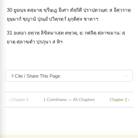
30
ยูยญฺจ ตสฺมาตฺ ขฺรีษฺเฏ ยีเศา สํสฺถิตึ ปฺราปฺตวนฺต: ส อีศฺวราทฺ
ยุษฺมากํ ชฺญานํ ปุณฺยํ ปวิตฺรตฺวํ มุกฺติศฺจ ชาตาฯ
31
อเตอว ยทฺวทฺ ลิขิตมาเสฺต ตทฺวตฺ, ย: กศฺจิตฺ ศฺลาฆมาน: สฺ
ยาตฺ ศฺลาฆตำ ปฺรภุนา ส หิฯ
Cite / Share This Page
‹ Chapter 0
1 Corinthians — All Chapters
Chapter 2 ›