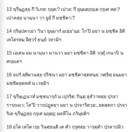
13
ขฺรีษฺฏสฺย กึ วิเภท: กฺฤต:? เปาล: กึ ยุษฺมตฺกฺฤเต กฺรุเศ หต:?
เปาลสฺย นามฺนา วา ยูยํ กึ มชฺชิตา:?
14
กฺริษฺปคาเยา วินา ยุษฺมากํ มเธฺย’นฺย: โก’ปิ มยา น มชฺชิต อิติ
เหโตรหมฺ อีศฺวรํ ธนฺยํ วทามิฯ
15
เอเตน มม นามฺนา มานวา มยา มชฺชิตา อิติ วกฺตุํ เกนาปิ น
ศกฺยเตฯ
16
อปรํ สฺติผานสฺย ปริชนา มยา มชฺชิตาสฺตทนฺย: กศฺจิทฺ ยนฺมยา
มชฺชิตสฺตทหํ น เวทฺมิฯ
17
ขฺรีษฺเฏนาหํ มชฺชนารฺถํ น เปฺรริต: กินฺตุ สุสํวาทสฺย ปฺรจา
รารฺถเมว; โส’ปิ วากฺปฏุตยา มยา น ปฺรจาริตวฺย:, ยตสฺตถา ปฺรจา
ริเต ขฺรีษฺฏสฺย กฺรุเศ มฺฤตฺยุ: ผลหีโน ภวิษฺยติฯ
18
ยโต เหโต เรฺย วินศฺยนฺติ เต ตำ กฺรุศสฺย วารฺตฺตำ ปฺรลาปมิว