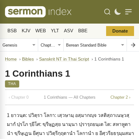
BSB
KJV
WEB
YLT
ASV
BBE
Donate
Home
›
Bibles
›
Sanskrit NT in Thai Script
›
1 Corinthians 1
1 Corinthians 1
THA
‹ Chapter 0
1 Corinthians — All Chapters
Chapter 2 ›
1
ยาวนฺต: ปวิตฺรา โลกา: เสฺวษามฺ อสฺมากญฺจ วสติสฺถาเนษฺวสฺ
มากํ ปฺรโภ รฺยีโศ: ขฺรีษฺฏสฺย นามฺนา ปฺรารฺถยนฺเต ไต: สหาหูตา
นำ ขฺรีษฺเฏน ยีศุนา ปวิตฺรีกฺฤตานำ โลกานำ ย อีศฺวรียธรฺมฺมสมา