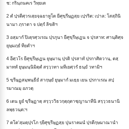
ช: กรินฺถนคเร วิทฺยเต
2
ตํ ปฺรตีศฺวรเสฺยจฺฉยาหูโต ยีศุขฺรีษฺฏสฺย เปฺรริต: เปาล: โสสฺถินิ
นามา ภฺราตา จ ปตฺรํ ลิขติฯ
3
อสฺมากํ ปิเตฺรศฺวเรณ ปฺรภุนา ยีศุขฺรีษฺเฏน จ ปฺรสาท: ศานฺติศฺจ
ยุษฺมภฺยํ ทียตำฯ
4
อีศฺวโร ยีศุขฺรีษฺเฏน ยุษฺมานฺ ปฺรติ ปฺรสาทํ ปฺรกาศิตวานฺ, ตสฺ
มาทหํ ยุษฺมนฺนิมิตฺตํ สรฺวฺวทา มทีเยศฺวรํ ธนฺยํ วทามิฯ
5
ขฺรีษฺฏสมฺพนฺธียํ สากฺษฺยํ ยุษฺมากํ มเธฺย เยน ปฺรกาเรณ สปฺ
รมาณมฺ อภวตฺ
6
เตน ยูยํ ขฺรีษฺฏาตฺ สรฺวฺววิธวกฺตฺฤตาชฺญานาทีนิ สรฺวฺวธนานิ
ลพฺธวนฺต:ฯ
7
ตโต’สฺมตฺปฺรโภ รฺยีศุขฺรีษฺฏสฺย ปุนราคมนํ ปฺรตีกฺษมาณานำ