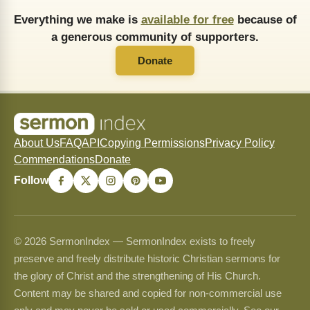
Everything we make is
available for free
because of
a generous community of supporters.
Donate
About Us
FAQ
API
Copying Permissions
Privacy Policy
Commendations
Donate
Follow
© 2026 SermonIndex — SermonIndex exists to freely
preserve and freely distribute historic Christian sermons for
the glory of Christ and the strengthening of His Church.
Content may be shared and copied for non-commercial use