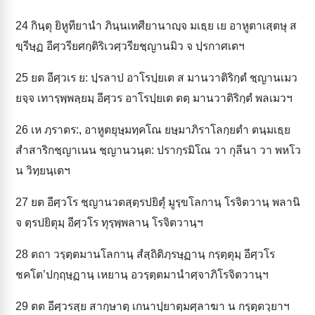
24
กินฺตุ ยิหูทียานำ ภินฺนเทศียานาญฺจ มเธฺย เย อาหูตาเสฺตษุ ส
ขฺรีษฺฏ อีศฺวรียศกฺติริเวศฺวรียชฺญานมิว จ ปฺรกาศเตฯ
25
ยต อีศฺวเร ย: ปฺรลาป อาโรปฺยเต ส มานวาติริกฺตํ ชฺญานเมว
ยจฺจ เทารฺพฺพลฺยมฺ อีศฺวร อาโรปฺยเต ตตฺ มานวาติริกฺตํ พลเมวฯ
26
เห ภฺราตร:, อาหูตยุษฺมทฺคโณ ยษฺมาภิราโลกฺยตำ ตนฺมเธฺย
สำสาริกชฺญาเนน ชฺญานวนฺต: ปรากฺรมิโณ วา กุลีนา วา พหโว
น วิทฺยนฺเตฯ
27
ยต อีศฺวโร ชฺญานวตสฺตฺรปยิตุํ มูรฺขโลกานฺ โรจิตวานฺ พลานิ
จ ตฺรปยิตุมฺ อีศฺวโร ทุรฺพฺพลานฺ โรจิตวานฺฯ
28
ตถา วรฺตฺตมานโลกานฺ สํสฺถิติภฺรษฺฏานฺ กรฺตฺตุมฺ อีศฺวโร
ชคโต’ปกฺฤษฺฏานฺ เหยานฺ อวรฺตฺตมานำศฺจาภิโรจิตวานฺฯ
29
ตต อีศฺวรสฺย สากฺษาตฺ เกนาปฺยาตฺมศฺลาฆา น กรฺตฺตวฺยาฯ