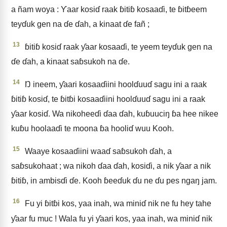
a ñam woya : Ƴaar kosiɗ raak ɓitiɓ kosaaɗi, te ɓitɓeem
teyɗuk gen na ɗe ɗah, a kinaat ɗe fañ ;
13
ɓitiɓ kosiɗ raak ƴaar kosaaɗi, te yeem teyɗuk gen na
ɗe ɗah, a kinaat saɓsukoh na ɗe.
14
Ŋ ineem, ƴaari kosaaɗiini hoolɗuuɗ sagu ini a raak
ɓitiɓ kosiɗ, te ɓitɓi kosaaɗiini hoolɗuuɗ sagu ini a raak
ƴaar kosiɗ. Wa nikoheeɗi ɗaa ɗah, kuɓuuciŋ ɓa hee nikee
kuɓu hoolaaɗi te moona ɓa hooliɗ wuu Kooh.
15
Waaye kosaaɗiini waaɗ saɓsukoh ɗah, a
saɓsukohaat ; wa nikoh ɗaa ɗah, kosiɗi, a nik ƴaar a nik
ɓitiɓ, in ambisɗi ɗe. Kooh ɓeeɗuk ɗu ne ɗu pes ngaŋ jam.
16
Fu yi ɓitɓi kos, yaa inah, wa miniɗ nik ne fu hey tahe
ƴaar fu muc ! Wala fu yi ƴaari kos, yaa inah, wa miniɗ nik