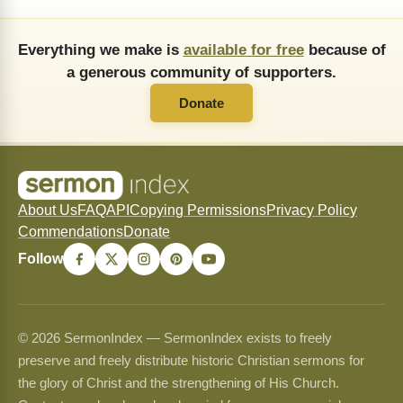
Everything we make is
available for free
because of
a generous community of supporters.
Donate
About Us
FAQ
API
Copying Permissions
Privacy Policy
Commendations
Donate
Follow
© 2026 SermonIndex — SermonIndex exists to freely
preserve and freely distribute historic Christian sermons for
the glory of Christ and the strengthening of His Church.