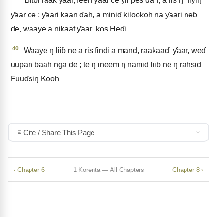
Ɓitɓi raak ƴaar, feeh ƴaar ce yii pes ɗah, a ris ŋ niyiŋ
ƴaar ce ; ƴaari kaan ɗah, a miniɗ kilookoh na ƴaari neɓ
ɗe, waaye a nikaat ƴaari kos Heɗi.
40
Waaye ŋ liiɓ ne a ris findi a mand, raakaaɗi ƴaar, weɗ
uupan baah nga ɗe ; te ŋ ineem ŋ namiɗ liiɓ ne ŋ rahsiɗ
Fuuɗsiŋ Kooh !
Cite / Share This Page
‹ Chapter 6
1 Korenta — All Chapters
Chapter 8 ›