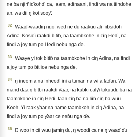
ne ɓa njirñiɗkohɗi ca, laam, adinaani, findi wa na tiindohe
an, wa ɗii ŋ kot sooƴ.
32
Waaɗ-waaɗiŋ ngo, weɗ ne ɗu raakuu ali liiɓsiɗoh
Adina. Kosiɗi raakɗi ɓitiɓ, na taambkohe in ciŋ Heɗi, na
findi a joy tum po Heɗi neɓu nga ɗe.
33
Waaye yi tok ɓitiɓ na taambkohe in ciŋ Adina, na findi
a joy tum po ɓitiice neɓu nga ɗe,
34
ŋ ineem a na inheeɗi ini a tuman na wi a faɗan. Wa
mand ɗaa ŋ ɓitɓi raakɗi ƴaar, na kuɓki cafƴi tokuuɗi, ɓa na
taambkohe in ciŋ Heɗi, faan ciŋ ɓa na liiɓ ciŋ ɓa wuu
Kooh. Yi raak ƴaar na name taambkoh in ciŋ Adina, na
findi a joy tum po ƴaar ce neɓu nga ɗe.
35
Ŋ woo in cii wuu jamiŋ ɗu, ŋ wooɗi ca ne ŋ waaɗ ɗu