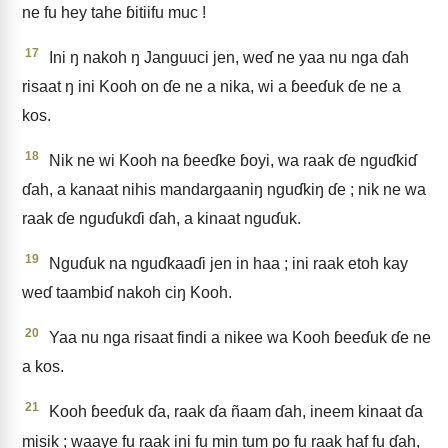
ne fu hey tahe ɓitiifu muc !
17
Ini ŋ nakoh ŋ Janguuci jen, weɗ ne yaa nu nga ɗah
risaat ŋ ini Kooh on ɗe ne a nika, wi a ɓeeɗuk ɗe ne a
kos.
18
Nik ne wi Kooh na ɓeeɗke ɓoyi, wa raak ɗe nguɗkiɗ
ɗah, a kanaat nihis mandargaaniŋ nguɗkiŋ ɗe ; nik ne wa
raak ɗe nguɗukɗi ɗah, a kinaat nguɗuk.
19
Nguɗuk na nguɗkaaɗi jen in haa ; ini raak etoh kay
weɗ taambiɗ nakoh ciŋ Kooh.
20
Yaa nu nga risaat findi a nikee wa Kooh ɓeeɗuk ɗe ne
a kos.
21
Kooh ɓeeɗuk ɗa, raak ɗa ñaam ɗah, ineem kinaat ɗa
misik ; waaye fu raak ini fu min tum po fu raak haf fu ɗah,