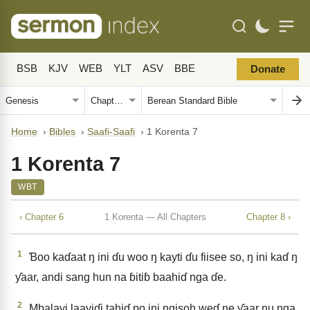
BSB
KJV
WEB
YLT
ASV
BBE
Donate
Home
›
Bibles
›
Saafi-Saafi
›
1 Korenta 7
1 Korenta 7
WBT
‹ Chapter 6
1 Korenta — All Chapters
Chapter 8 ›
1
Ɓoo kaɗaat ŋ ini ɗu woo ŋ kayti ɗu fiisee so, ŋ ini kaɗ ŋ
ƴaar, andi sang hun na ɓitiɓ baahiɗ nga ɗe.
2
Mbalayi laayiɗi tahiɗ po ini ngisoh weɗ ne ƴaar nu nga