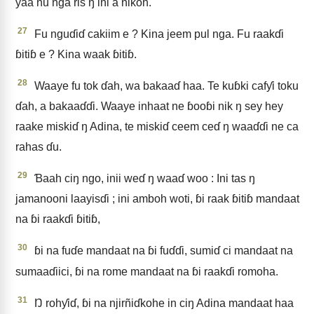
yaa nu nga ris ŋ ini a nikoh.
27
Fu nguɗiɗ cakiim e ? Kina jeem pul nga. Fu raakɗi
ɓitiɓ e ? Kina waak ɓitiɓ.
28
Waaye fu tok ɗah, wa bakaaɗ haa. Te kuɓki cafƴi toku
ɗah, a bakaaɗɗi. Waaye inhaat ne ɓooɓi nik ŋ sey hey
raake miskiɗ ŋ Adina, te miskiɗ ceem ceɗ ŋ waaɗɗi ne ca
rahas ɗu.
29
Ɓaah ciŋ ngo, inii weɗ ŋ waaɗ woo : Ini tas ŋ
jamanooni laayisɗi ; ini amboh woti, ɓi raak ɓitiɓ mandaat
na ɓi raakɗi ɓitiɓ,
30
ɓi na fuɗe mandaat na ɓi fuɗɗi, sumiɗ ci mandaat na
sumaaɗiici, ɓi na rome mandaat na ɓi raakɗi romoha.
31
Ŋ rohƴiɗ, ɓi na njirñiɗkohe in ciŋ Adina mandaat haa