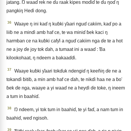
jatang. Ŋ waaɗ rek ne ɗu raak kipes moɗiɗ te ɗu ŋoɗ ŋ
pangkiŋ Heɗi dong.
36
Waaye ŋ ini kaɗ ŋ kuɓki ƴaari nguɗ cakiim, kaɗ po a
liiɓ ne a minɗi amb haf ce, te wa miniɗ ɓek kaci ŋ
harmban ce na kuɓki cafƴi a nguɗ cakiim nga ɗe te a hot
ne a joy ɗe joy tok ɗah, a tumaat ini a waaɗ : Ɓa
kilookohaat, ŋ ndeem a bakaaɗɗi.
37
Waaye kuɓki ƴaari tokɗuk ndengiɗ ŋ keeñiŋ ɗe ne a
tokanɗi ɓitiɓ, a min amb haf ce ɗah, te nikɗi haa ne a ɓo'
ɓek ɗe nga, waaye a yi waaɗ ne a heyɗi ɗe toke, ŋ ineem
a tum in baahiɗ.
38
Ŋ ndeem, yi tok tum in baahiɗ, te yi faɗ, a nam tum in
baahiɗ, weɗ ngisoh.
39