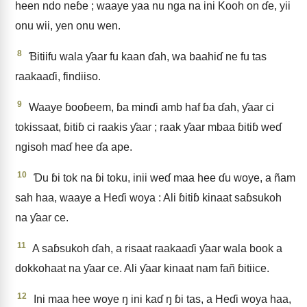
heen ndo neɓe ; waaye yaa nu nga na ini Kooh on ɗe, yii
onu wii, yen onu wen.
8
Ɓitiifu wala ƴaar fu kaan ɗah, wa baahiɗ ne fu tas
raakaaɗi, findiiso.
9
Waaye ɓooɓeem, ɓa minɗi amb haf ɓa ɗah, ƴaar ci
tokissaat, ɓitiɓ ci raakis ƴaar ; raak ƴaar mbaa ɓitiɓ weɗ
ngisoh maɗ hee ɗa ape.
10
Ɗu ɓi tok na ɓi toku, inii weɗ maa hee ɗu woye, a ñam
sah haa, waaye a Heɗi woya : Ali ɓitiɓ kinaat saɓsukoh
na ƴaar ce.
11
A saɓsukoh ɗah, a risaat raakaaɗi ƴaar wala book a
dokkohaat na ƴaar ce. Ali ƴaar kinaat nam fañ ɓitiice.
12
Ini maa hee woye ŋ ini kaɗ ŋ ɓi tas, a Heɗi woya haa,