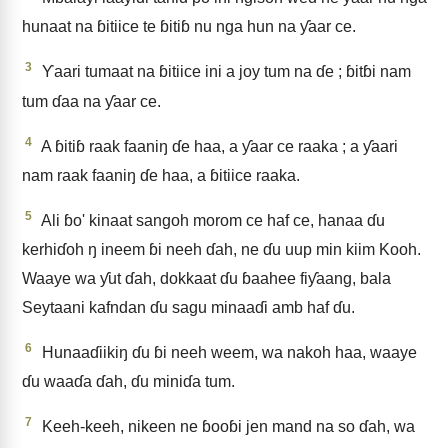
hunaat na ɓitiice te ɓitiɓ nu nga hun na ƴaar ce.
3
Ƴaari tumaat na ɓitiice ini a joy tum na ɗe ; ɓitɓi nam
tum ɗaa na ƴaar ce.
4
A ɓitiɓ raak faaniŋ ɗe haa, a ƴaar ce raaka ; a ƴaari
nam raak faaniŋ ɗe haa, a ɓitiice raaka.
5
Ali ɓo' kinaat sangoh morom ce haf ce, hanaa ɗu
kerhiɗoh ŋ ineem ɓi neeh ɗah, ne ɗu uup min kiim Kooh.
Waaye wa ƴut ɗah, dokkaat ɗu ɓaahee fiƴaang, bala
Seytaani kafndan ɗu sagu minaaɗi amb haf ɗu.
6
Hunaaɗiikiŋ ɗu ɓi neeh weem, wa nakoh haa, waaye
ɗu waaɗa ɗah, ɗu miniɗa tum.
7
Keeh-keeh, nikeen ne ɓooɓi jen mand na so ɗah, wa