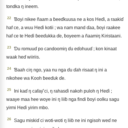
tondka ŋ ineem.
22
Ɓoyi nikee ñaam a ɓeeɗkuusa ne a kos Heɗi, a raakiɗ
haf ce, a wuu Heɗi kotii ; wa nam mand ɗaa, ɓoyi raakee
haf ce te Heɗi ɓeeɗukka ɗe, ɓoyeem a ñaamiŋ Kiristaani.
23
Ɗu romuuɗ po candoomiŋ ɗu eɗohuuɗ ; kon kinaat
waak heɗ wiiriis.
24
Ɓaah ciŋ ngo, yaa nu nga ɗu ɗah risaat ŋ ini a
nikohee wa Kooh ɓeeɗuk ɗe.
25
Ini kaɗ ŋ cafaƴ ci, ŋ rahasɗi nakoh puloh ŋ Heɗi ;
waaye maa hee woye ini ŋ liiɓ nga findi ɓoyi oolku sagu
yirmi Heɗi yirim mbo.
26
Sagu miskiɗ ci woti-woti ŋ liiɓ ne ini ngisoh weɗ ne