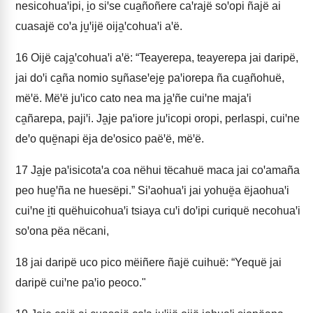
nesicohuaꞌipi, i̱o siꞌse cua̱ñoñere caꞌrajë soꞌopi ñajë ai
cuasajë coꞌa ju̱ꞌijë oija̱ꞌcohuaꞌi aꞌë.
16
Oijë caja̱ꞌcohuaꞌi aꞌë: “Teayerepa, teayerepa jai daripë,
jai doꞌi ca̱ña nomio su̱ñaseꞌeje̱ paꞌiorepa ña cua̱ñohuë,
mëꞌë. Mëꞌë juꞌico cato nea ma ja̱ꞌñe cuiꞌne majaꞌi
ca̱ñarepa, pajiꞌi. Ja̱je paꞌiore juꞌicopi oropi, perlaspi, cuiꞌne
deꞌo quë̱napi ëja deꞌosico paëꞌë, mëꞌë.
17
Ja̱je paꞌisicotaꞌa coa nëhui tëcahuë maca jai coꞌamaña
peo hue̱ꞌña ne huesëpi.” Siꞌaohuaꞌi jai yohuë̱a ëjaohuaꞌi
cuiꞌne i̱ti quëhuicohuaꞌi tsiaya cuꞌi doꞌipi curiquë necohuaꞌi
soꞌona pëa nëcani,
18
jai daripë uco pico mëiñere ñajë cuihuë: “Yequë jai
daripë cuiꞌne paꞌio peoco."