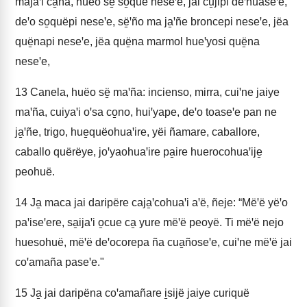
majaꞌi ca̱ña, huëo së̱ so̱quë neseꞌe, jai cu̱jipi deꞌhuaseꞌe,
deꞌo so̱quëpi neseꞌe, së̱ꞌño ma ja̱ꞌñe broncepi neseꞌe, jëa
quë̱napi neseꞌe, jëa quë̱na marmol hueꞌyosi quë̱na
neseꞌe,
13
Canela, huëo së̱ maꞌña: incienso, mirra, cuiꞌne jaiye
maꞌña, cuiyaꞌi oꞌsa co̱no, huiꞌyape, deꞌo toaseꞌe pan ne
ja̱ꞌñe, trigo, hue̱quëohuaꞌire, yëi ñamare, caballore,
caballo quërëye, joꞌyaohuaꞌire pa̱ire huerocohuaꞌije̱
peohuë.
14
Ja̱ maca jai daripëre caja̱ꞌcohuaꞌi aꞌë, ñeje: “Mëꞌë yëꞌo
paꞌiseꞌere, sa̱ijaꞌi o̱cue ca̱ yure mëꞌë peoyë. Ti mëꞌë nejo
huesohuë, mëꞌë deꞌocorepa ña cua̱ñoseꞌe, cuiꞌne mëꞌë jai
coꞌamaña paseꞌe."
15
Ja̱ jai daripëna coꞌamañare i̱sijë jaiye curiquë