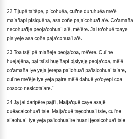
22
Ti̱jupë ta̱ꞌtëpe̱, pi̱ꞌcohuë̱a, cuiꞌne duruhuë̱a mëꞌë
maꞌañapi pi̱siquëna, asa co̱ñe pa̱jaꞌcohuaꞌi aꞌë. Coꞌamaña
necohuaꞌije̱ peoja̱ꞌcohuaꞌi aꞌë, mëꞌëre. Jai toꞌohuë toaye
pi̱siyeje̱ asa co̱ñe pa̱jaꞌcohuaꞌi aꞌë.
23
Toa tsë̱ꞌipë miañeje peoja̱ꞌcoa, mëꞌëre. Cuiꞌne
huejajëna, pa̱i tsiꞌsi hue̱ꞌñapi pi̱siyeje̱ peoja̱ꞌcoa, mëꞌë
coꞌamaña iye yeja jerepa paꞌiohuaꞌi paꞌisicohuaꞌitaꞌare,
cuiꞌne mëꞌëje iye yeja pa̱ire mëꞌë dahuë yoꞌoyepi coa
cosoco nesicotaꞌare."
24
Ja̱ jai daripëre pajiꞌi, Maijaꞌquë caye asajë
quëacaicohuaꞌi tsie, Maijaꞌquë tse̱cohuaꞌi tsie, cuiꞌne
siꞌaohuaꞌi iye yeja paꞌicohuaꞌire huani je̱osicohuaꞌi tsie.