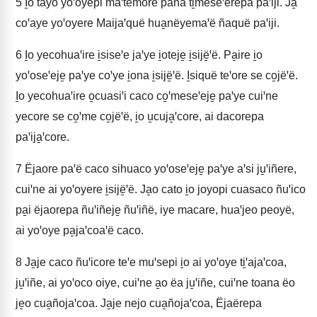
5
I̱o tayo yoꞌoyepi maꞌtëmore pana ti̱mëseꞌerepa paꞌiji. Ja̱
coꞌaye yoꞌoyere Maijaꞌquë hua̱nëyemaꞌë ñaquë paꞌiji.
6
I̱o yecohuaꞌire i̱siseꞌe jaꞌye i̱oteje̱ i̱sijë̱ꞌë. Pa̱ire i̱o
yoꞌoseꞌeje̱ paꞌye coꞌye i̱ona i̱sijë̱ꞌë. I̱siquë teꞌore se co̱jëꞌë.
I̱o yecohuaꞌire o̱cuasiꞌi caco co̱ꞌmeseꞌeje̱ paꞌye cuiꞌne
yecore se co̱ꞌme co̱jëꞌë, i̱o u̱cuja̱ꞌcore, ai dacorepa
paꞌija̱ꞌcore.
7
Ëjaore paꞌë caco sihuaco yoꞌoseꞌeje̱ paꞌye aꞌsi ju̱ꞌiñere,
cuiꞌne ai yoꞌoyere i̱sijë̱ꞌë. Ja̱o cato i̱o joyopi cuasaco ñuꞌico
pa̱i ëjaorepa ñuꞌiñeje̱ ñuꞌiñë, iye macare, huaꞌjeo peoyë,
ai yoꞌoye pa̱jaꞌcoaꞌë caco.
8
Ja̱je caco ñuꞌicore teꞌe muꞌsepi i̱o ai yoꞌoye ti̱ꞌajaꞌcoa,
ju̱ꞌiñe, ai yoꞌoco oiye, cuiꞌne a̱o ëa ju̱ꞌiñe, cuiꞌne toana ëo
je̱o cua̱ñojaꞌcoa. Ja̱je nejo cua̱ñojaꞌcoa, Ëjaërepa