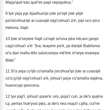
Maijaꞌquë tutu quëꞌire papi nejoquëna."
9
Iye yeja pa̱i ëjaohuaꞌipi i̱ote yoꞌojë i̱ote yëjë
paꞌisicohuaꞌipi ai cuasajë oija̱ꞌcohuaꞌi aꞌë, i̱opi uco pico
mëiona, ñajë.
10
I̱ote siꞌseyere ñajë caꞌrajë soꞌona pëa nëcani ja̱ropi
caja̱ꞌcohuaꞌi aꞌë: “I̱na, teayere paꞌë, jai daripë Babilonia
siꞌa dari maña tëto saisicorepa mëꞌëre siꞌseye esarepa
ti̱tapi."
11
Siꞌa yeja cuꞌijë coꞌamaña i̱sicohuaꞌipi i̱ote ai cuasajë
coꞌa ju̱ꞌijë oija̱ꞌcohuaꞌi aꞌë, i̱ohuaꞌi jaiye coꞌamaña dajëna,
huerocopi peocona.
12
Iye pajiꞌi, i̱ohuaꞌi paseꞌe: oro, pojaꞌi curi, ai deꞌo quë̱na
ca̱, perlas hueꞌyosi pë̱a, ai deꞌo nea majaꞌi ca̱ña, cuiꞌne