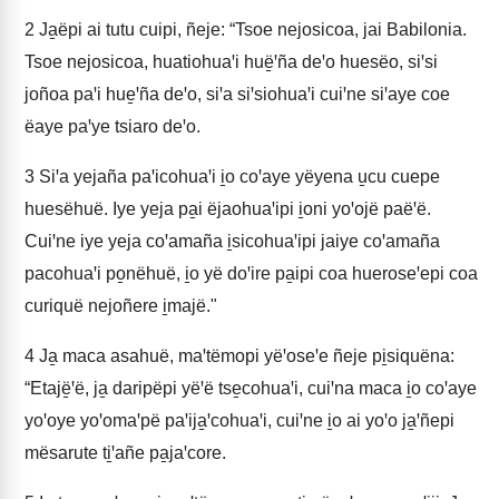
2
Ja̱ëpi ai tutu cuipi, ñeje: “Tsoe nejosicoa, jai Babilonia.
Tsoe nejosicoa, huatiohuaꞌi huë̱ꞌña deꞌo huesëo, siꞌsi
joñoa paꞌi hue̱ꞌña deꞌo, siꞌa siꞌsiohuaꞌi cuiꞌne siꞌaye coe
ëaye paꞌye tsiaro deꞌo.
3
Siꞌa yejaña paꞌicohuaꞌi i̱o coꞌaye yëyena u̱cu cuepe
huesëhuë. Iye yeja pa̱i ëjaohuaꞌipi i̱oni yoꞌojë paëꞌë.
Cuiꞌne iye yeja coꞌamaña i̱sicohuaꞌipi jaiye coꞌamaña
pacohuaꞌi po̱nëhuë, i̱o yë doꞌire pa̱ipi coa hueroseꞌepi coa
curiquë nejoñere i̱majë."
4
Ja̱ maca asahuë, maꞌtëmopi yëꞌoseꞌe ñeje pi̱siquëna:
“Etajë̱ꞌë, ja̱ daripëpi yëꞌë tse̱cohuaꞌi, cuiꞌna maca i̱o coꞌaye
yoꞌoye yoꞌomaꞌpë paꞌija̱ꞌcohuaꞌi, cuiꞌne i̱o ai yoꞌo ja̱ꞌñepi
mësarute ti̱ꞌañe pa̱jaꞌcore.