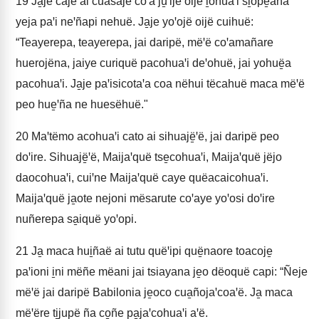
19
Ja̱je cajë ai cuasajë coꞌa ju̱ꞌijë oijë i̱ohuaꞌi si̱opë̱ana
yeja paꞌi neꞌñapi nehuë. Ja̱je yoꞌojë oijë cuihuë:
“Teayerepa, teayerepa, jai daripë, mëꞌë coꞌamañare
huerojëna, jaiye curiquë pacohuaꞌi deꞌohuë, jai yohuë̱a
pacohuaꞌi. Ja̱je paꞌisicotaꞌa coa nëhui tëcahuë maca mëꞌë
peo hue̱ꞌña ne huesëhuë."
20
Maꞌtëmo acohuaꞌi cato ai sihuajë̱ꞌë, jai daripë peo
doꞌire. Sihuajë̱ꞌë, Maijaꞌquë tse̱cohuaꞌi, Maijaꞌquë jëjo
daocohuaꞌi, cuiꞌne Maijaꞌquë caye quëacaicohuaꞌi.
Maijaꞌquë ja̱ote nejoni mësarute coꞌaye yoꞌosi doꞌire
nuñerepa sa̱iquë yoꞌopi.
21
Ja̱ maca hui̱ñaë ai tutu quëꞌipi quë̱naore toacoje̱
paꞌioni i̱ni mëñe mëani jai tsiayana je̱o dëoquë capi: “Ñeje
mëꞌë jai daripë Babilonia je̱oco cua̱ñojaꞌcoaꞌë. Ja̱ maca
mëꞌëre ti̱jupë ña co̱ñe pa̱jaꞌcohuaꞌi aꞌë.