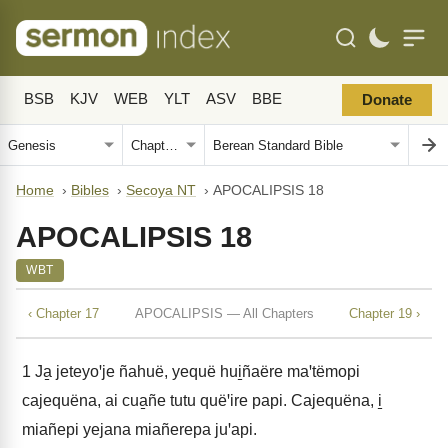
BSB
KJV
WEB
YLT
ASV
BBE
Donate
Home
›
Bibles
›
Secoya NT
›
APOCALIPSIS 18
APOCALIPSIS 18
WBT
‹ Chapter 17
APOCALIPSIS — All Chapters
Chapter 19 ›
1
Ja̱ jeteyoꞌje ñahuë, yequë hui̱ñaëre maꞌtëmopi
cajequëna, ai cua̱ñe tutu quëꞌire papi. Cajequëna, i̱
miañepi yejana miañerepa juꞌapi.