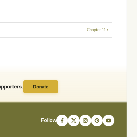
Chapter 11 ›
pporters.
Donate
Follow