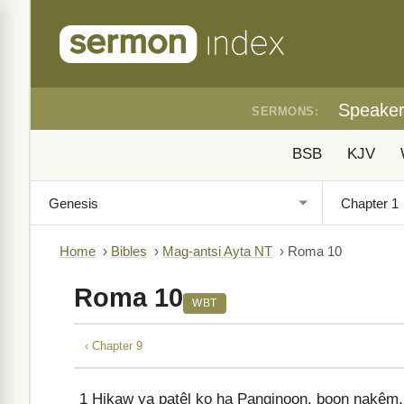
Speake
SERMONS:
BSB
KJV
Home
›
Bibles
›
Mag-antsi Ayta NT
›
Roma 10
Roma 10
WBT
‹ Chapter 9
1
Hikaw ya patêl ko ha Panginoon, boon nakêm, a