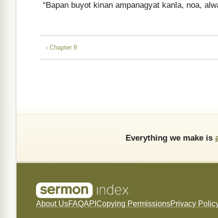
“Bapan buyot kinan ampanagyat kanla, noa, alwa
‹ Chapter 9
Everything we make is
About Us
FAQ
API
Copying Permissions
Privacy Polic