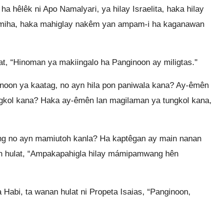
a hêlêk ni Apo Namalyari, ya hilay Israelita, haka hilay
g miha, haka mahiglay nakêm yan ampam-i ha kaganawan
t, “Hinoman ya makiingalo ha Panginoon ay miligtas."
noon ya kaatag, no ayn hila pon paniwala kana? Ay-êmên
ungkol kana? Haka ay-êmên lan magilaman ya tungkol kana,
no ayn mamiutoh kanla? Ha kaptêgan ay main nanan
nan hulat, “Ampakapahigla hilay mámipamwang hên
Habi, ta wanan hulat ni Propeta Isaias, “Panginoon,