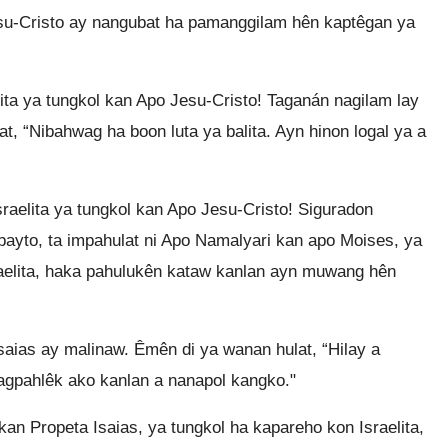
u-Cristo ay nangubat ha pamanggilam hên kaptêgan ya
lita ya tungkol kan Apo Jesu-Cristo! Taganán nagilam lay
t, “Nibahwag ha boon luta ya balita. Ayn hinon logal ya a
sraelita ya tungkol kan Apo Jesu-Cristo! Siguradon
habayto, ta impahulat ni Apo Namalyari kan apo Moises, ya
aelita, haka pahulukên kataw kanlan ayn muwang hên
aias ay malinaw. Êmên di ya wanan hulat, “Hilay a
agpahlêk ako kanlan a nanapol kangko."
an Propeta Isaias, ya tungkol ha kapareho kon Israelita,