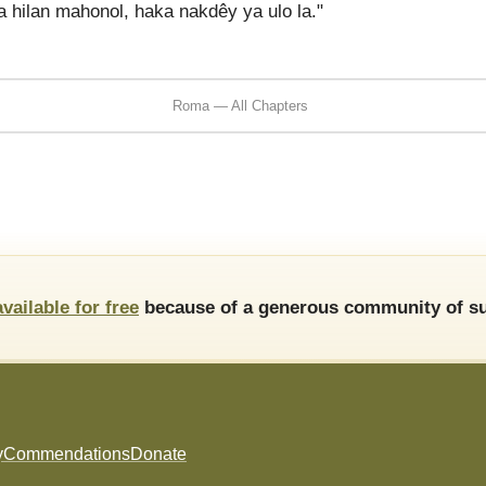
 hilan mahonol, haka nakdêy ya ulo la."
Roma — All Chapters
available for free
because of a generous community of su
y
Commendations
Donate