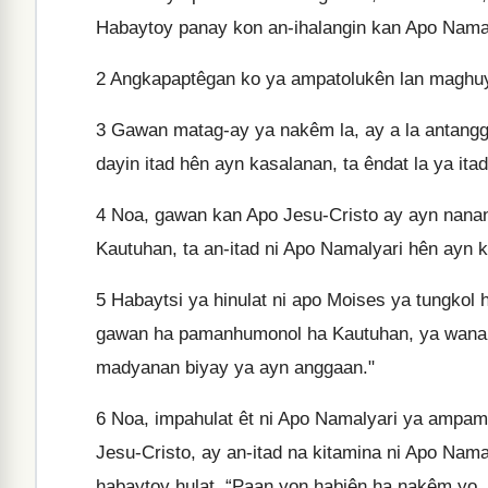
Habaytoy panay kon an-ihalangin kan Apo Namal
2
Angkapaptêgan ko ya ampatolukên lan maghuy
3
Gawan matag-ay ya nakêm la, ay a la antangga
dayin itad hên ayn kasalanan, ta êndat la ya i
4
Noa, gawan kan Apo Jesu-Cristo ay ayn nana
Kautuhan, ta an-itad ni Apo Namalyari hên ayn
5
Habaytsi ya hinulat ni apo Moises ya tungkol 
gawan ha pamanhumonol ha Kautuhan, ya wanan 
madyanan biyay ya ayn anggaan."
6
Noa, impahulat êt ni Apo Namalyari ya ampa
Jesu-Cristo, ay an-itad na kitamina ni Apo Na
habaytoy hulat, “Paan yon habiên ha nakêm yo,