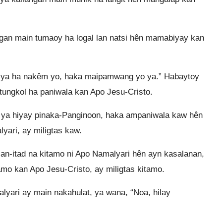
gan main tumaoy ha logal lan natsi hên mamabiyay kan
si ya ha nakêm yo, haka maipamwang yo ya.” Habaytoy
tungkol ha paniwala kan Apo Jesu-Cristo.
 ya hiyay pinaka-Panginoon, haka ampaniwala kaw hên
yari, ay miligtas kaw.
-itad na kitamo ni Apo Namalyari hên ayn kasalanan,
o kan Apo Jesu-Cristo, ay miligtas kitamo.
lyari ay main nakahulat, ya wana, “Noa, hilay