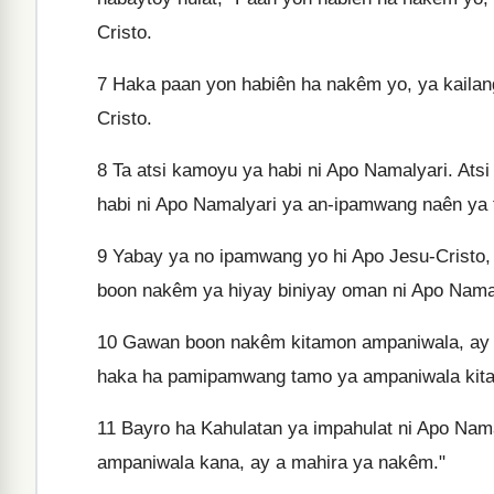
Cristo.
7
Haka paan yon habiên ha nakêm yo, ya kailan
Cristo.
8
Ta atsi kamoyu ya habi ni Apo Namalyari. At
habi ni Apo Namalyari ya an-ipamwang naên ya 
9
Yabay ya no ipamwang yo hi Apo Jesu-Cristo,
boon nakêm ya hiyay biniyay oman ni Apo Namal
10
Gawan boon nakêm kitamon ampaniwala, ay an
haka ha pamipamwang tamo ya ampaniwala kitam
11
Bayro ha Kahulatan ya impahulat ni Apo Nama
ampaniwala kana, ay a mahira ya nakêm."