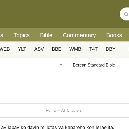
rs
Topics
Bible
Commentary
Books
WEB
YLT
ASV
BBE
WMB
T4T
DBY
|
Roma — All Chapters
y labay ko dayin miligtas ya kapareho kon Israelita.