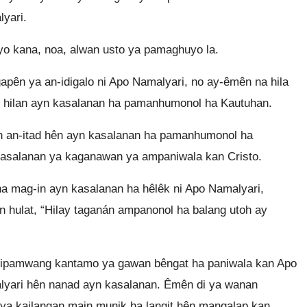
yari.
o kana, noa, alwan usto ya pamaghuyo la.
pên ya an-idigalo ni Apo Namalyari, no ay-êmên na hila
tad hilan ayn kasalanan ha pamanhumonol ha Kautuhan.
n an-itad hên ayn kasalanan ha pamanhumonol ha
 kasalanan ya kaganawan ya ampaniwala kan Cristo.
ha mag-in ayn kasalanan ha hêlêk ni Apo Namalyari,
hulat, “Hilay taganán ampanonol ha balang utoh ay
mipamwang kantamo ya gawan bêngat ha paniwala kan Apo
malyari hên nanad ayn kasalanan. Êmên di ya wanan
 ya kailangan main munik ha langit hên mangalap kan