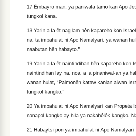
17
Êmbayro man, ya paniwala tamo kan Apo Jes
tungkol kana.
18
Yarin a la êt nagilam hên kapareho kon Israe
na, ta impahulat ni Apo Namalyari, ya wanan hula
naabutan hên habayto."
19
Yarin a la êt naintindihan hên kapareho kon I
naintindihan lay na, noa, a la pinaniwal-an ya 
wanan hulat, “Paimonên kataw kanlan alwan Isr
tungkol kangko."
20
Ya impahulat ni Apo Namalyari kan Propeta Is
nanapol kangko ay hila ya nakahêlêk kangko. N
21
Habaytsi pon ya impahulat ni Apo Namalyari k