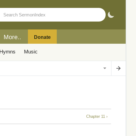
More..
Donate
Hymns
Music
Chapter 11 ›