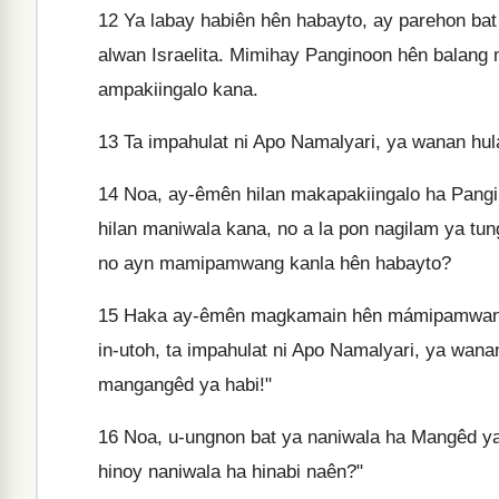
12
Ya labay habiên hên habayto, ay parehon bat h
alwan Israelita. Mimihay Panginoon hên balan
ampakiingalo kana.
13
Ta impahulat ni Apo Namalyari, ya wanan hula
14
Noa, ay-êmên hilan makapakiingalo ha Pangi
hilan maniwala kana, no a la pon nagilam ya t
no ayn mamipamwang kanla hên habayto?
15
Haka ay-êmên magkamain hên mámipamwang 
in-utoh, ta impahulat ni Apo Namalyari, ya wa
mangangêd ya habi!"
16
Noa, u-ungnon bat ya naniwala ha Mangêd ya 
hinoy naniwala ha hinabi naên?"