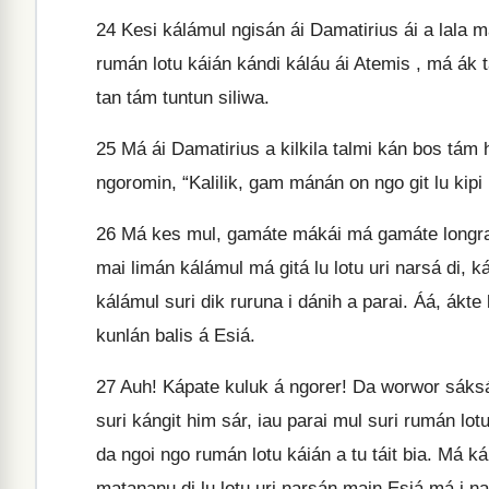
24
Kesi kálámul ngisán ái Damatirius ái a lala má
rumán lotu káián kándi káláu ái Atemis , má ák t
tan tám tuntun siliwa.
25
Má ái Damatirius a kilkila talmi kán bos tám h
ngoromin, “Kalilik, gam mánán on ngo git lu kipi l
26
Má kes mul, gamáte mákái má gamáte longrai 
mai limán kálámul má gitá lu lotu uri narsá di, 
kálámul suri dik ruruna i dánih a parai. Áá, ák
kunlán balis á Esiá.
27
Auh! Kápate kuluk á ngorer! Da worwor sáksá
suri kángit him sár, iau parai mul suri rumán lot
da ngoi ngo rumán lotu káián a tu táit bia. Má ká
matananu di lu lotu uri narsán main Esiá má i 