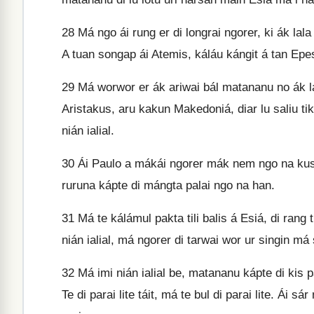
28
Má ngo ái rung er di longrai ngorer, ki ák lal
A tuan songap ái Atemis, káláu kángit á tan Epe
29
Má worwor er ák ariwai bál matananu no ák la
Aristakus, aru kakun Makedoniá, diar lu saliu t
nián ialial.
30
Ái Paulo a mákái ngorer mák nem ngo na kus
ruruna kápte di mángta palai ngo na han.
31
Má te kálámul pakta tili balis á Esiá, di rang 
nián ialial, má ngorer di tarwai wor ur singin má 
32
Má imi nián ialial be, matananu kápte di kis pa
Te di parai lite táit, má te bul di parai lite. Ái s