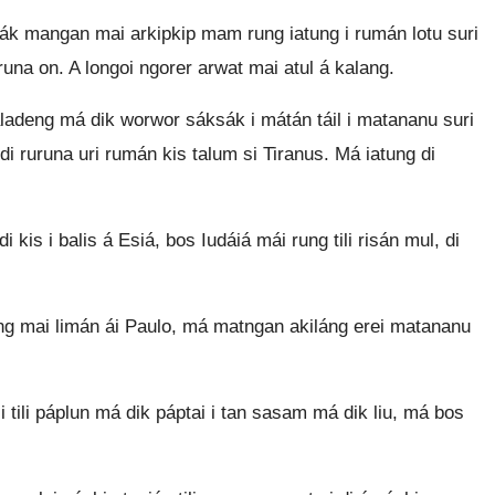
mák mangan mai arkipkip mam rung iatung i rumán lotu suri
uruna on. A longoi ngorer arwat mai atul á kalang.
g taladeng má dik worwor sáksák i mátán táil i matananu suri
di ruruna uri rumán kis talum si Tiranus. Má iatung di
kis i balis á Esiá, bos Iudáiá mái rung tili risán mul, di
ng mai limán ái Paulo, má matngan akiláng erei matananu
tili páplun má dik páptai i tan sasam má dik liu, má bos