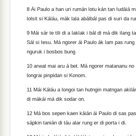
8
Ái Paulo a han uri rumán lotu kán tan Iudáiá 
lolsit si Káláu, mák lala abálbál pas di suri da r
9
Mái sár te tili di a laklak i bál di má dik ilan
Sál si Iesu. Má ngorer ái Paulo ák lam pas rung 
nguruk i bosbos bung
10
arwat mai aru á bet. Má ngorer matananu no di 
longrai pinpidan si Konom.
11
Mái Káláu a longoi tan hutngin matngan akilá
di mákái má dik sodar on.
12
Má bos sepen kaen káián ái Paulo di sas pasi 
sápkin tanián di táu alar rung er di porta i di.