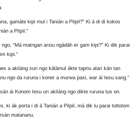
a
, gamáte kipi mul i Tanián a Pilpil?” Ki á di di kokos
án a Pilpil."
 di ngo, “Má matngan arsiu ngádáh er gam kipi?” Ki dik parai
m kipi."
nes a akiláng suri ngo kálámul ákte tapriu alari kán tan
anu ngo da ruruna i koner a murwa pasi, war ái Iesu sang."
gisán ái Konom Iesu uri akiláng ngo dikte ruruna tus on.
 ki ák porta i di á Tanián a Pilpil, má dik lu parai toltolom
narsán matananu.