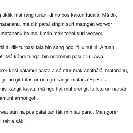
tiklik mai rang turán, di no bos kakun Iudáiá. Má dik
n matananu, má dik parai singin suri matngan worwor
i matananu be mai limán mák tohoi suri worwor.
á, dik turpasi lala bin sang ngo, “Huihui iá! A tuan
!” Má kándi tungai bin ngoromin pasi aru i awa.
rer kesi kálámul pakta a sámtur mák abálbálái matananu,
it no git talas ur on ngo kángit malar á Epeso a
emis kángit káláu, má ngo hat mul erei git lu lotu uri narsán,
tilamuni armongoh.
at suri na pua palai tan táit min iau parai. Má ngorer
 táit a sák.