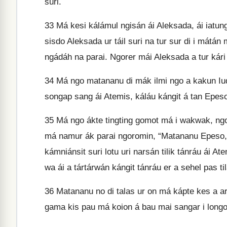
suri.
33
Má kesi kálámul ngisán ái Aleksada, ái iatung 
sisdo Aleksada ur táil suri na tur sur di i mátá
ngádáh na parai. Ngorer mái Aleksada a tur kár
34
Má ngo matananu di mák ilmi ngo a kakun Iudái
songap sang ái Atemis, káláu kángit á tan Epeso
35
Má ngo ákte tingting gomot má i wakwak, ngo
má namur ák parai ngoromin, “Matananu Epeso, g
kámniánsit suri lotu uri narsán tilik tánráu ái At
wa ái a tártárwán kángit tánráu er a sehel pas 
36
Matananu no di talas ur on má kápte kes a arw
gama kis pau má koion á bau mai sangar i longoi