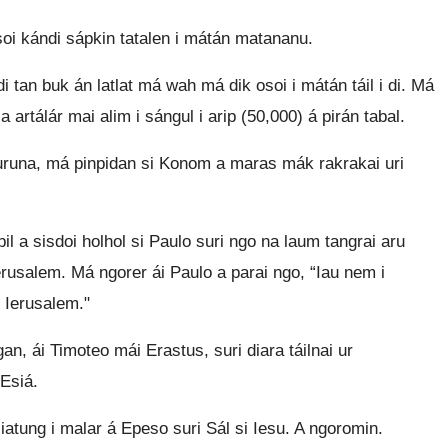
soi kándi sápkin tatalen i mátán matananu.
i tan buk án latlat má wah má dik osoi i mátán táil i di. Má
 artálár mai alim i sángul i arip (50,000) á pirán tabal.
runa, má pinpidan si Konom a maras mák rakrakai uri
pil a sisdoi holhol si Paulo suri ngo na laum tangrai aru
rusalem. Má ngorer ái Paulo a parai ngo, “Iau nem i
 Ierusalem."
n, ái Timoteo mái Erastus, suri diara táilnai ur
Esiá.
iatung i malar á Epeso suri Sál si Iesu. A ngoromin.