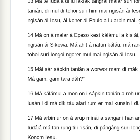
13
Má te Iudáiá di lu láklák tangrai malar suri lon
tanián, di mul di tohoi suri him mai ngisán ái Ie
ngisán ái Iesu, ái koner ái Paulo a lu arbin mai,
14
Má on á malar á Epeso kesi kálámul a kis ái
ngisán ái Sikewa. Má ahit á natun káláu, má rang
tohoi suri longoi ngorer mul mai ngisán ái Iesu.
15
Mái sár sápkin tanián a worwor mam di mák par
Má gam, gam tara dáh?"
16
Má kálámul a mon on i sápkin tanián a roh uri
lusán i di má dik táu alari rum er mai kunsin i di.
17
Má arbin ur on á arup minái a sangar i han a
Iudáiá má tan rung tili risán, di pángáng suri lo
Konom Iesu.