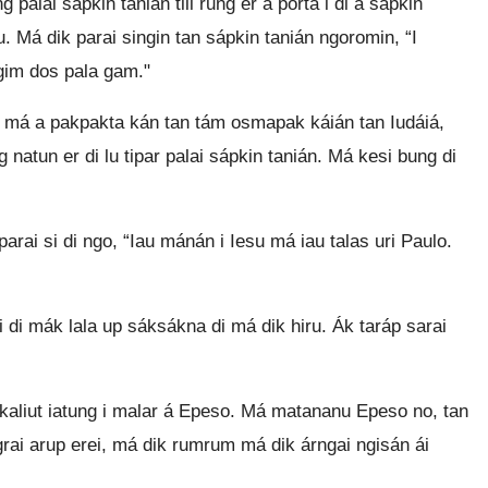
g palai sápkin tanián tili rung er a porta i di á sápkin
su. Má dik parai singin tan sápkin tanián ngoromin, “I
 gim dos pala gam."
, má a pakpakta kán tan tám osmapak káián tan Iudáiá,
 natun er di lu tipar palai sápkin tanián. Má kesi bung di
ai si di ngo, “Iau mánán i Iesu má iau talas uri Paulo.
 di mák lala up sáksákna di má dik hiru. Ák taráp sarai
rkaliut iatung i malar á Epeso. Má matananu Epeso no, tan
ngrai arup erei, má dik rumrum má dik árngai ngisán ái