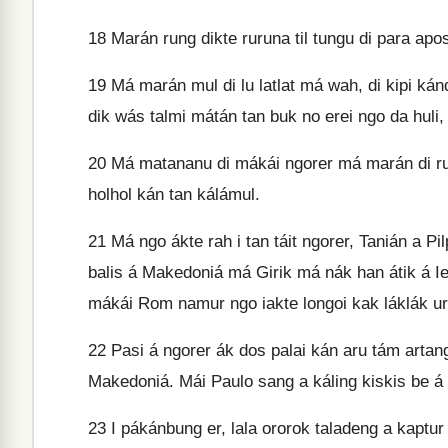
18
Marán rung dikte ruruna til tungu di para apo
19
Má marán mul di lu latlat má wah, di kipi kánd
dik wás talmi mátán tan buk no erei ngo da huli, a
20
Má matananu di mákái ngorer má marán di ru
holhol kán tan kálámul.
21
Má ngo ákte rah i tan táit ngorer, Tanián a Pil
balis á Makedoniá má Girik má nák han átik á Ie
mákái Rom namur ngo iakte longoi kak láklák ur
22
Pasi á ngorer ák dos palai kán aru tám artanga
Makedoniá. Mái Paulo sang a káling kiskis be á 
23
I pákánbung er, lala ororok taladeng a kaptur 