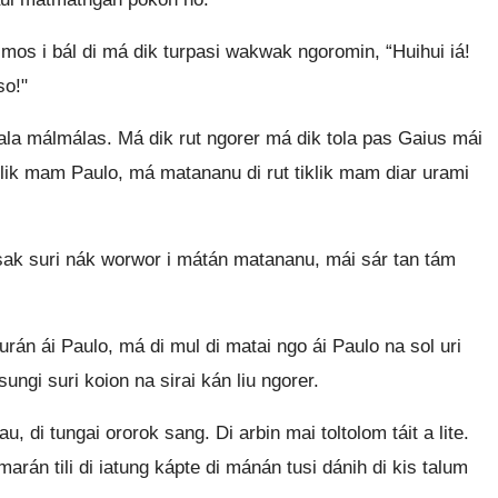
a mos i bál di má dik turpasi wakwak ngoromin, “Huihui iá!
so!"
la málmálas. Má dik rut ngorer má dik tola pas Gaius mái
iklik mam Paulo, má matananu di rut tiklik mam diar urami
ak suri nák worwor i mátán matananu, mái sár tan tám
turán ái Paulo, má di mul di matai ngo ái Paulo na sol uri
sungi suri koion na sirai kán liu ngorer.
u, di tungai ororok sang. Di arbin mai toltolom táit a lite.
ár marán tili di iatung kápte di mánán tusi dánih di kis talum