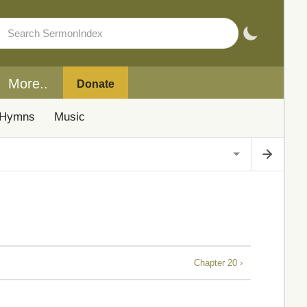
More..
Donate
Hymns
Music
Chapter 20 ›