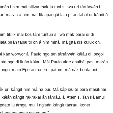
nán i him mai siliwa mák lu tuni siliwa uri tártárwán i
ari marán á him má dik apángái lala pirán tabal ur kándi á
im tiklik mai bos tám tuntun siliwa mák parai si di
ala pirán tabal til on á him minái má gitá kis kuluk on.
kán worwor ái Paulo ngo tan tártárwán káláu di longoi
kápte ngo di liuán káláu. Mái Paulo ákte abálbál pasi marán
te longoi main Epeso má erei pátum, má nák bonta noi
k uri kángit him má na pur. Má káp iau te para masiknai
u káián kángit rakrakai án tánráu, ái Atemis. Tan kálámul
pdate lu árngai mul i ngisán kángit tánráu, koner
naul matmatngan pokon no."