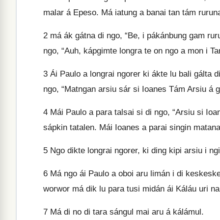
malar á Epeso. Má iatung a banai tan tám rurun
2
má ák gátna di ngo, “Be, i pákánbung gam ruruna
ngo, “Auh, kápgimte longra te on ngo a mon i Tani
3
Ái Paulo a longrai ngorer ki ákte lu bali gálta
ngo, “Matngan arsiu sár si Ioanes Tám Arsiu á gi
4
Mái Paulo a para talsai si di ngo, “Arsiu si Ioa
sápkin tatalen. Mái Ioanes a parai singin matan
5
Ngo dikte longrai ngorer, ki ding kipi arsiu i n
6
Má ngo ái Paulo a oboi aru limán i di keskeskes,
worwor má dik lu para tusi midán ái Káláu uri 
7
Má di no di tara sángul mai aru á kálámul.