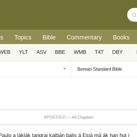
rs
Topics
Bible
Commentary
Books
WEB
YLT
ASV
BBE
WMB
T4T
DBY
|
APOSTOLO — All Chapters
aulo a láklák tangrai katbán balis á Esiá má ák han hut i