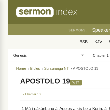
Speake
SERMONS:
BSB
KJV
Home
›
Bibles
›
Sursurunga NT
›
APOSTOLO 19
APOSTOLO 19
WBT
‹ Chapter 18
1
Má i pákánbung ái Apolos a kis be á Korin, ái P