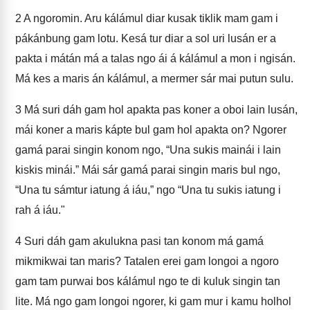
2
A ngoromin. Aru kálámul diar kusak tiklik mam gam i
pákánbung gam lotu. Kesá tur diar a sol uri lusán er a
pakta i mátán má a talas ngo ái á kálámul a mon i ngisán.
Má kes a maris án kálámul, a mermer sár mai putun sulu.
3
Má suri dáh gam hol apakta pas koner a oboi lain lusán,
mái koner a maris kápte bul gam hol apakta on? Ngorer
gamá parai singin konom ngo, “Una sukis mainái i lain
kiskis minái.” Mái sár gamá parai singin maris bul ngo,
“Una tu sámtur iatung á iáu,” ngo “Una tu sukis iatung i
rah á iáu."
4
Suri dáh gam akulukna pasi tan konom má gamá
mikmikwai tan maris? Tatalen erei gam longoi a ngoro
gam tam purwai bos kálámul ngo te di kuluk singin tan
lite. Má ngo gam longoi ngorer, ki gam mur i kamu holhol