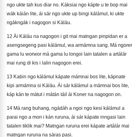
ngo ukte tah kus diar no. Káksiai ngo kápte u te bop mai
wák káián lite, ái sár ngo ukte up bingi kálámul, ki ukte
ngákngák i nagogon si Káláu.
12
Ái Káláu na nagogon i git mai matngan pinpidan er a
asengsegeng pasi kálámul, wa armámna sang. Má ngorer
gama lu worwor má gama lu longoi lain tatalen a artálár
mai rung di kis i lalin nagogon erei.
13
Kabin ngo kálámul kápate mámnai bos lite, kápnate
kipi armámna si Káláu. Ái sár kálámul a mámnai bos lite,
káp kán te mátut i mátán táil ái Koner na nagogon on.
14
Má rang buhang, ngádáh a ngoi ngo kesi kálámul a
parai ngo a mon i kán ruruna, ái sár kápate inngasi lain
tatalen tiklik mai? Matngan ruruna erei kápate artálár mai
matngan ruruna na sáras pasi.