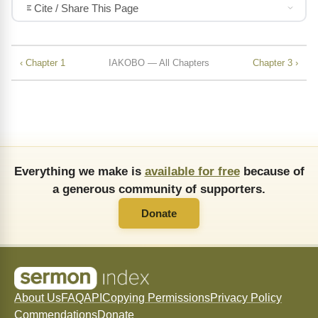
Cite / Share This Page
‹ Chapter 1
IAKOBO — All Chapters
Chapter 3 ›
Everything we make is
available for free
because of
a generous community of supporters.
Donate
About Us
FAQ
API
Copying Permissions
Privacy Policy
Commendations
Donate