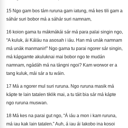
15
Ngo gam bos tám ruruna gam iatung, má kes tili gam a
sáhár suri bobor má a sáhár suri namnam,
16
koion gama tu mákmákái sár má para palai singin ngo,
“A kuluk, ái Káláu na asosah i iáu. Han má unák namnam
má unák manmanir!” Ngo gama tu parai ngorer sár singin,
má kápgamte akuluknai mai bobor ngo te mudán
namnam, ngádáh má na tángni ngoi? Kam worwor er a
tang kuluk, mái sár a tu wáin.
17
Má a ngorer mul suri ruruna. Ngo ruruna masik má
kápte te lain tatalen tiklik mai, a tu táit bia sár má kápte
ngo ruruna muswan.
18
Má kes na parai gut ngo, “Á iáu a mon i kam ruruna,
má iau kak lain tatalen.” Auh, á iau ái Iakobo ina kosoi