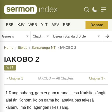
BSB
KJV
WEB
YLT
ASV
BBE
Donate
Home
›
Bibles
›
Sursurunga NT
›
IAKOBO 2
IAKOBO 2
WBT
‹ Chapter 1
IAKOBO — All Chapters
Chapter 3 ›
1
Rang buhang, gam er gam ruruna i Iesu Karisito kángit
alal án Konom, koion gama hol apakta pas tekesá
kálámul má hol agengen i kes sang.