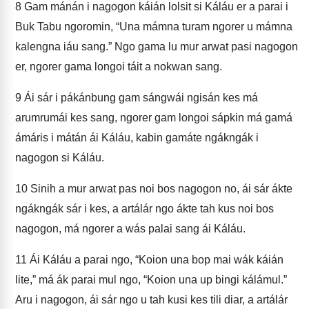
8
Gam mánán i nagogon káián lolsit si Káláu er a parai i
Buk Tabu ngoromin, “Una mámna turam ngorer u mámna
kalengna iáu sang.” Ngo gama lu mur arwat pasi nagogon
er, ngorer gama longoi táit a nokwan sang.
9
Ái sár i pákánbung gam sángwái ngisán kes má
arumrumái kes sang, ngorer gam longoi sápkin má gamá
ámáris i mátán ái Káláu, kabin gamáte ngákngák i
nagogon si Káláu.
10
Sinih a mur arwat pas noi bos nagogon no, ái sár ákte
ngákngák sár i kes, a artálár ngo ákte tah kus noi bos
nagogon, má ngorer a wás palai sang ái Káláu.
11
Ái Káláu a parai ngo, “Koion una bop mai wák káián
lite,” má ák parai mul ngo, “Koion una up bingi kálámul.”
Aru i nagogon, ái sár ngo u tah kusi kes tili diar, a artálár