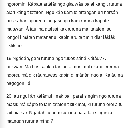
ngoromin. Kápate artálár ngo gita wás palai kángit ruruna
alari kángit tatalen. Ngo káp kam te artangan uri narsán
bos sáhár, ngorer a inngasi ngo kam ruruna kápate
muswan. Á iau ina atalsai kak ruruna mai tatalen iau
longoi i mátán matananu, kabin aru táit min diar láklák
tiklik no.
19
Ngádáh, gam ruruna ngo tukes sár á Káláu? A
nokwan. Má bos sápkin tanián a mon mul i kándi ruruna
ngorer, má dik ráuráuwas kabin di mánán ngo ái Káláu na
nagogon i di.
20
Iáu ngul án kálámul! Inak bali parai singim ngo ruruna
masik má kápte te lain tatalen tiklik mai, ki ruruna erei a tu
táit bia sár. Ngádáh, u nem suri ina para tari singim á
matngan ruruna minái?