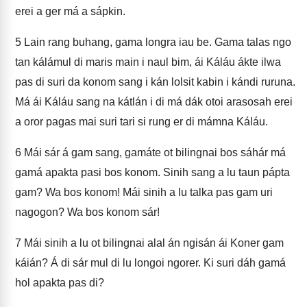
erei a ger má a sápkin.
5
Lain rang buhang, gama longra iau be. Gama talas ngo
tan kálámul di maris main i naul bim, ái Káláu ákte ilwa
pas di suri da konom sang i kán lolsit kabin i kándi ruruna.
Má ái Káláu sang na kátlán i di má dák otoi arasosah erei
a oror pagas mai suri tari si rung er di mámna Káláu.
6
Mái sár á gam sang, gamáte ot bilingnai bos sáhár má
gamá apakta pasi bos konom. Sinih sang a lu taun pápta
gam? Wa bos konom! Mái sinih a lu talka pas gam uri
nagogon? Wa bos konom sár!
7
Mái sinih a lu ot bilingnai alal án ngisán ái Koner gam
káián? Á di sár mul di lu longoi ngorer. Ki suri dáh gamá
hol apakta pas di?