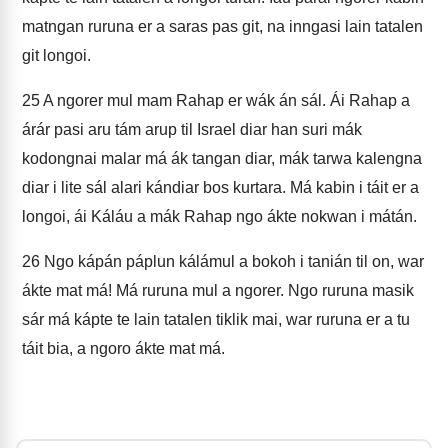
matngan ruruna er a saras pas git, na inngasi lain tatalen
git longoi.
25
A ngorer mul mam Rahap er wák án sál. Ái Rahap a
árár pasi aru tám arup til Israel diar han suri mák
kodongnai malar má ák tangan diar, mák tarwa kalengna
diar i lite sál alari kándiar bos kurtara. Má kabin i táit er a
longoi, ái Káláu a mák Rahap ngo ákte nokwan i mátán.
26
Ngo kápán páplun kálámul a bokoh i tanián til on, war
ákte mat má! Má ruruna mul a ngorer. Ngo ruruna masik
sár má kápte te lain tatalen tiklik mai, war ruruna er a tu
táit bia, a ngoro ákte mat má.