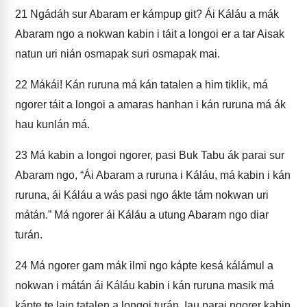
21
Ngádáh sur Abaram er kámpup git? Ái Káláu a mák
Abaram ngo a nokwan kabin i táit a longoi er a tar Aisak
natun uri nián osmapak suri osmapak mai.
22
Mákái! Kán ruruna má kán tatalen a him tiklik, má
ngorer táit a longoi a amaras hanhan i kán ruruna má ák
hau kunlán má.
23
Má kabin a longoi ngorer, pasi Buk Tabu ák parai sur
Abaram ngo, “Ái Abaram a ruruna i Káláu, má kabin i kán
ruruna, ái Káláu a wás pasi ngo ákte tám nokwan uri
mátán.” Má ngorer ái Káláu a utung Abaram ngo diar
turán.
24
Má ngorer gam mák ilmi ngo kápte kesá kálámul a
nokwan i mátán ái Káláu kabin i kán ruruna masik má
kápte te lain tatalen a longoi turán. Iau parai ngorer kabin