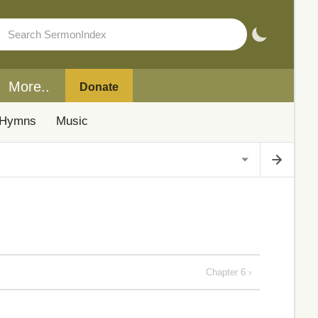
More..
Donate
Hymns
Music
Chapter 6 ›