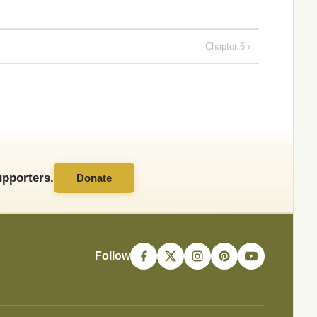
Chapter 6 ›
pporters.
Donate
Follow