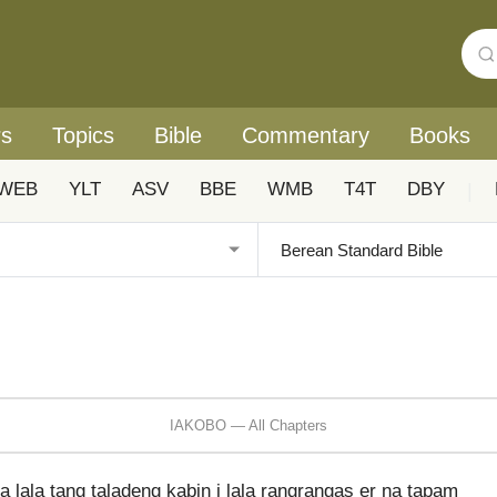
rs
Topics
Bible
Commentary
Books
WEB
YLT
ASV
BBE
WMB
T4T
DBY
|
IAKOBO — All Chapters
ala tang taladeng kabin i lala rangrangas er na tapam