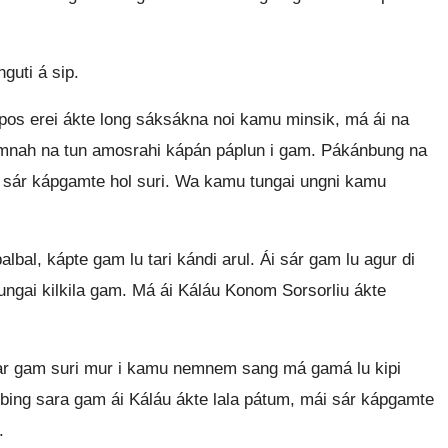
guti á sip.
pos erei ákte long sáksákna noi kamu minsik, má ái na
ámnah na tun amosrahi kápán páplun i gam. Pákánbung na
i sár kápgamte hol suri. Wa kamu tungai ungni kamu
bal, kápte gam lu tari kándi arul. Ái sár gam lu agur di
 tungai kilkila gam. Má ái Káláu Konom Sorsorliu ákte
tar gam suri mur i kamu nemnem sang má gamá lu kipi
 bing sara gam ái Káláu ákte lala pátum, mái sár kápgamte
.