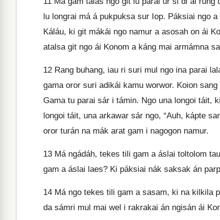
11
Má gam talas ngo git lu parai ur si di ái rung 
lu longrai má á pukpuksa sur Iop. Páksiai ngo a 
Káláu, ki git mákái ngo namur a asosah on ái Ko
atalsa git ngo ái Konom a káng mai armámna sa
12
Rang buhang, iau ri suri mul ngo ina parai la
gama oror suri adikái kamu worwor. Koion sang 
Gama tu parai sár i támin. Ngo una longoi táit, 
longoi táit, una arkawar sár ngo, “Auh, kápte sa
oror turán na mák arat gam i nagogon namur.
13
Má ngádáh, tekes tili gam a áslai toltolom ta
gam a áslai laes? Ki páksiai nák saksak án parp
14
Má ngo tekes tili gam a sasam, ki na kilkila p
da sámri mul mai wel i rakrakai án ngisán ái K