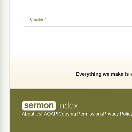
‹ Chapter 4
Everything we make is
About Us
FAQ
API
Copying Permissions
Privacy Polic