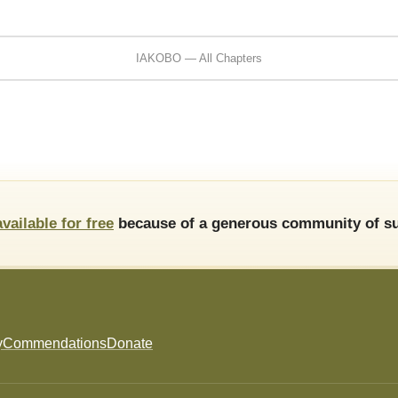
IAKOBO — All Chapters
available for free
because of a generous community of su
y
Commendations
Donate