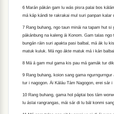
6
Marán pákán gam lu wás pisra palai bos kálámul
má káp kándi te rakrakai mul suri panpan kalar d
7
Rang buhang, ngo taun minái na tapam hut si g
pákánbung na kaleng ái Konom. Gam talas ngo tá
bungán ráin suri apakta pasi balbal, má ák lu ki
matuk kuluk. Má ngo ákte matuk má i kán balbal, 
8
Má á gam mul gama kis pau má gamák tur dik
9
Rang buhang, koion sang gama ngurngurngur a
tur i nagogon. Ái Káláu Tám Nagogon, erei sár i 
10
Rang buhang, gama hol páptai bos tám worwor t
lu áslai rangrangas, mái sár di lu bál konmi sang