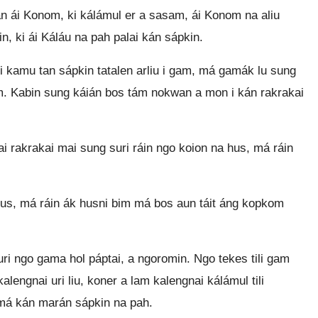
n ái Konom, ki kálámul er a sasam, ái Konom na aliu
n, ki ái Káláu na pah palai kán sápkin.
kamu tan sápkin tatalen arliu i gam, má gamák lu sung
am. Kabin sung káián bos tám nokwan a mon i kán rakrakai
ai rakrakai mai sung suri ráin ngo koion na hus, má ráin
hus, má ráin ák husni bim má bos aun táit áng kopkom
uri ngo gama hol páptai, a ngoromin. Ngo tekes tili gam
lengnai uri liu, koner a lam kalengnai kálámul tili
is má kán marán sápkin na pah.