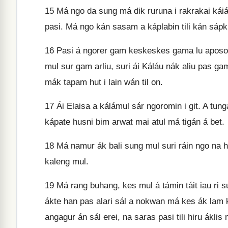
15
Má ngo da sung má dik ruruna i rakrakai káiá
pasi. Má ngo kán sasam a káplabin tili kán sápki
16
Pasi á ngorer gam keskeskes gama lu aposoi 
mul sur gam arliu, suri ái Káláu nák aliu pas g
mák tapam hut i lain wán til on.
17
Ái Elaisa a kálámul sár ngoromin i git. A tung
kápate husni bim arwat mai atul má tigán á bet.
18
Má namur ák bali sung mul suri ráin ngo na 
kaleng mul.
19
Má rang buhang, kes mul á támin táit iau ri s
ákte han pas alari sál a nokwan má kes ák lam ka
angagur án sál erei, na saras pasi tili hiru ákl