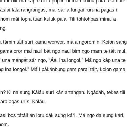
di tur dik má kápte di lu puplir, di tuan kuluk pala. Gamáte
áslai lala rangrangas, mái sár a tungai ruruna pagas i
nom mái Iop a tuan kuluk pala. Tili tohtohpas minái a
ng.
la támin táit suri kamu worwor, má a ngoromin. Koion sang
gama oror mai naul bát ngo naul bim ngo mam te táit mul.
ki una mángát sár ngo, “Áá, ina longoi.” Má ngo káp una te
ng ina longoi.” Má i pákánbung gam parai táit, koion gama
un? Ki na sung Káláu suri kán artangan. Ngádáh, tekes tili
ara agas ur si Káláu.
asi bos tátáil án lotu dák sung kári. Má ngo da sung kári,
onom.