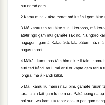
hut narsá gam.
2
Kamu minsik ákte morot má lusán i gam ákte n
3
Má kamu tan reu ákte susi i koropos, má koro
atatir ngo gam mul gamáte sák no. Na ngoro k
nagogon i gam ái Káláu ákte lala pátum má, má
pagas morot.
4
Mákái, kamu bos tám him dikte il talmi kamu bal
suri tari kándi arul, má arul er kápte gam tari a
longrai má á kándi kilkil.
5
Má i kamu liu main i naul bim, gamáte rusan 
tara lalain táit gam lu nem on. Pákánbung na up
hol suri, wa kamu tu tabar apakta pas gam sang