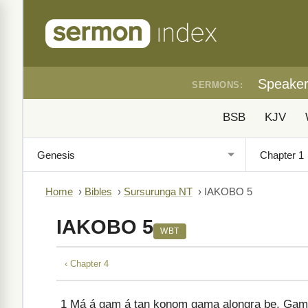
Speake
SERMONS:
BSB
KJV
Home
›
Bibles
›
Sursurunga NT
›
IAKOBO 5
IAKOBO 5
WBT
‹ Chapter 4
1
Má á gam á tan konom gama alongra be. Gama l