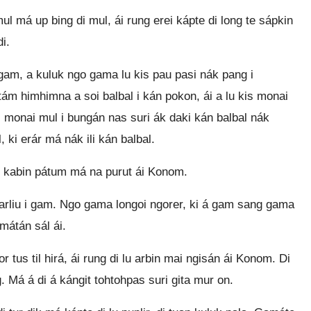
 má up bing di mul, ái rung erei kápte di long te sápkin
i.
am, a kuluk ngo gama lu kis pau pasi nák pang i
m himhimna a soi balbal i kán pokon, ái a lu kis monai
s monai mul i bungán nas suri ák daki kán balbal nák
ki erár má nák ili kán balbal.
 kabin pátum má na purut ái Konom.
rliu i gam. Ngo gama longoi ngorer, ki á gam sang gama
mátán sál ái.
us til hirá, ái rung di lu arbin mai ngisán ái Konom. Di
. Má á di á kángit tohtohpas suri gita mur on.