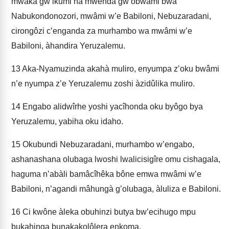
mwâka gw’ikumi na mwenda gw’obwâmi bwa
Nabukondonozori, mwâmi w’e Babiloni, Nebuzaradani,
cirongôzi c’enganda za murhambo wa mwâmi w’e
Babiloni, àhandira Yeruzalemu.
13
Aka-Nyamuzinda akahà muliro, enyumpa z’oku bwâmi
n’e­ nyumpa z’e Yeruzalemu zoshi àzidûlika muliro.
14
Engabo alidwîrhe yoshi yacîhonda oku byôgo bya
Yeruzalemu, yabiha oku idaho.
15
Okubundi Nebuzaradani, murhambo w’engabo,
ashanashana olubaga lwoshi lwalicisigîre omu cishagala,
haguma n’abàli bamâcîhêka bône emwa mwâmi w’e
Babiloni, n’agandi mâhungà g’olubaga, àluliza e Babiloni.
16
Ci­ kwône àleka obuhinzi butya bw’ecihugo mpu
bukahinga bunakakolôlera e­nkoma.