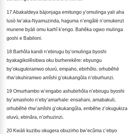
17
Abakaldeya bàjonjaga emitungo y’omulinga yali aha
lusò lw’aka-Nyamuzinda, haguma n’engâlè n’omukenzi
munene byàli omu karhî k’engo. Bahêka ogwo mulinga
goshi e Babiloni.
18
Barhôla kandi n’ebirugu by’omulinga byoshi
byakagikolêsibwa oku burherekêre: ebyungu
by’okugukiramwo oluvù, empaho, ebirhôlo, orhubêhè
rhw’okuhiramwo amîshi g’okukangûla n’oburhunzi.
19
Omurhambo w’engabo ashubirhôla n’ebirugu byoshi
by’amasholo n’e­by’amarhale: ensahani, amabakuli,
orhubêhè rhw’amîshi g’okukangûla, embêhe z’okugukiza
oluvù, ebinâra, n’orhuzinzi.
20
Kwàli kuzibu okugera obuzirho bw’ecûma c’ebyo