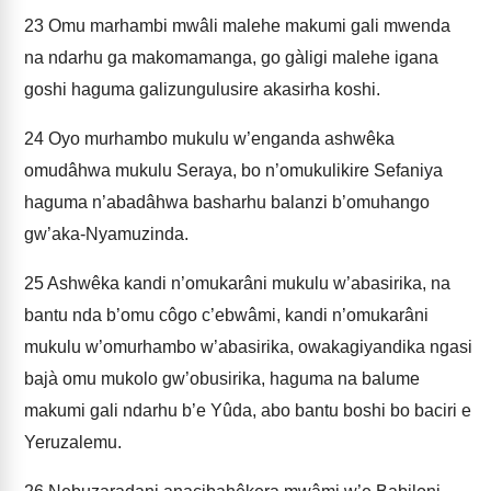
23
Omu marhambi mwâli malehe makumi gali mwenda
na ndarhu ga makomamanga, go gàligi malehe igana
goshi haguma galizungulusire akasirha koshi.
24
Oyo murhambo mukulu w’enganda ashwêka
omudâhwa mukulu Seraya, bo n’omukulikire Sefaniya
haguma n’abadâhwa basharhu balanzi b’omuhango
gw’aka-Nyamuzinda.
25
Ashwêka kandi n’omukarâni mukulu w’abasirika, na
bantu nda b’omu côgo c’ebwâmi, kandi n’omukarâni
mukulu w’omurhambo w’abasirika, owakagiyandika ngasi
bajà omu mukolo gw’obusirika, haguma na balume
makumi gali ndarhu b’e Yûda, abo bantu boshi bo baciri e
Yeruzalemu.