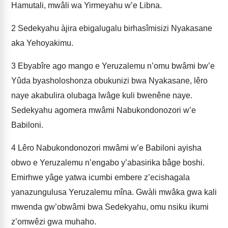
Hamutali, mwâli wa Yirmeyahu w’e Libna.
2
Sedekyahu àjira ebigalugalu birhasîmisizi Nyakasane
aka Yehoyakimu.
3
Ebyabîre ago mango e Yeruzalemu n’omu bwâmi bw’e
Yûda byasholoshonza obukunizi bwa Nyakasane, lêro
naye akabulira olubaga lwâge kuli bwenêne naye.
Sedekyahu agomera mwâmi Nabukondonozori w’e
Babiloni.
4
Lêro Nabukondonozori mwâmi w’e Babiloni ayisha
obwo e Yeruzalemu n’engabo y’abasirika bâge boshi.
Emirhwe yâge yatwa icumbi embere z’ecishagala
yanazungulusa Yeruzalemu mîna. Gwàli mwâka gwa kali
mwenda gw’obwâmi bwa Sedekyahu, omu nsiku ikumi
z’omwêzi gwa muhaho.