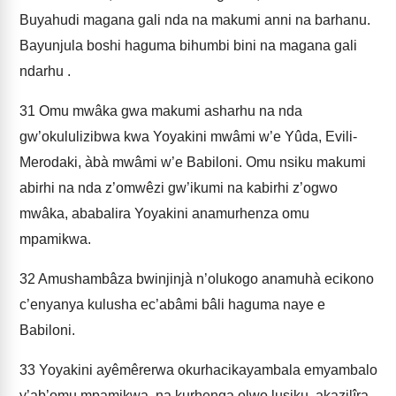
Buyahudi magana gali nda na makumi anni na barhanu.
Bayunjula boshi haguma bihumbi bini na magana gali
ndarhu .
31
Omu mwâka gwa makumi asharhu na nda
gw’okululizibwa kwa Yoyakini mwâmi w’e Yûda, Evili-
Merodaki, àbà mwâmi w’e Babiloni. Omu nsiku makumi
abirhi na nda z’omwêzi gw’ikumi na kabirhi z’ogwo
mwâka, ababalira Yoyakini anamurhenza omu
mpamikwa.
32
Amushambâza bwinjinjà n’olukogo anamuhà ecikono
c’enyanya kulusha ec’abâmi bâli haguma naye e
Babiloni.
33
Yoyakini ayêmêrerwa okurhacikayambala emyambalo
y’ab’omu mpamikwa, na kurhenga olwo lusiku, akazilîra