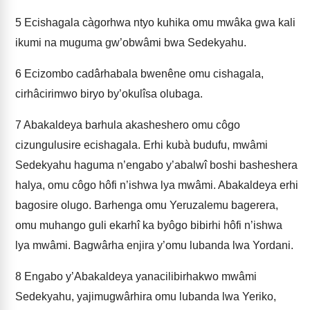
5
Ecishagala càgorhwa ntyo kuhika omu mwâka gwa kali
ikumi na muguma gw’obwâmi bwa Sedekyahu.
6
Ecizombo cadârhabala bwenêne omu cishagala,
cirhâcirimwo biryo by’okulîsa olubaga.
7
Abakaldeya barhula akasheshero omu côgo
cizungulusire ecishagala. Erhi kubà budufu, mwâmi
Sedekyahu haguma n’engabo y’abalwî boshi basheshera
halya, omu côgo hôfi n’ishwa lya mwâmi. Abakaldeya erhi
bagosire olugo. Barhenga omu Yeruzalemu bagerera,
omu muhango guli ekarhî ka byôgo bibirhi hôfi n’ishwa
lya mwâmi. Bagwârha enjira y’omu lubanda lwa Yordani.
8
Engabo y’Abakaldeya yanacilibirhakwo mwâmi
Sedekyahu, yajimugwârhira omu lubanda lwa Yeriko,