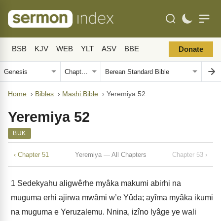
BSB
KJV
WEB
YLT
ASV
BBE
Donate
Home
›
Bibles
›
Mashi Bible
›
Yeremiya 52
Yeremiya 52
BUK
‹ Chapter 51
Yeremiya — All Chapters
Chapter 53 ›
1
Sedekyahu aligwêrhe myâka makumi abirhi na
muguma erhi ajirwa mwâmi w’e Yûda; ayîma myâka ikumi
na muguma e Yeruzalemu. Nnina, izîno lyâge ye wali