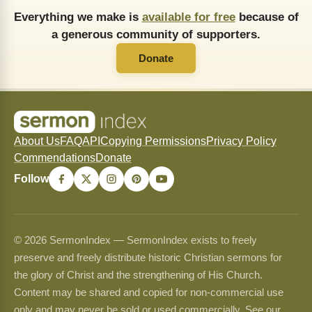
Everything we make is
available for free
because of
a generous community of supporters.
Donate
About Us
FAQ
API
Copying Permissions
Privacy Policy
Commendations
Donate
Follow
© 2026 SermonIndex — SermonIndex exists to freely
preserve and freely distribute historic Christian sermons for
the glory of Christ and the strengthening of His Church.
Content may be shared and copied for non-commercial use
only and may never be sold or used commercially. See our