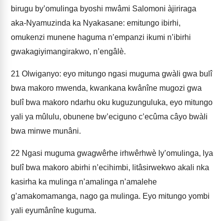
birugu by’omulinga byoshi mwâmi Salomoni àjiriraga
aka-Nyamuzinda ka Nyakasane: emitungo ibirhi,
omukenzi munene haguma n’empanzi ikumi n’ibirhi
gwakagiyimangirakwo, n’engâlè.
21
Olwiganyo: eyo mitungo ngasi muguma gwàli gwa bulî
bwa makoro mwenda, kwankana­ kwânîne mugozi gwa
bulî bwa makoro ndarhu oku kuguzunguluka, eyo mitu­ngo
yali ya mûlulu, obunene bw’eciguno c’ecûma câyo bwàli
bwa minwe munâni.
22
Ngasi muguma gwagwêrhe irhwêrhwè ly’omulinga, lya
bulî bwa makoro abirhi n’ecihimbi, litâsirwekwo akali nka
kasirha ka mulinga n’amalinga n’amalehe
g’amakomamanga, nago ga mulinga. Eyo mitungo yombi
yali eyumânîne kuguma.