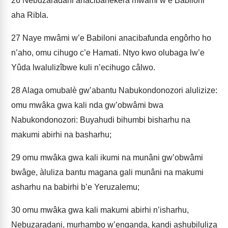
26
Nebuzaradani anacibahêkera mwâmi w’e Babiloni
aha Ribla.
27
Naye mwâmi w’e Babiloni anacibafunda engôrho ho
n’aho, omu cihugo c’e Hamati. Ntyo kwo olubaga lw’e
Yûda lwalulizîbwe kuli n’ecihugo câlwo.
28
Alaga omubalè gw’abantu Nabukondonozori alulizize:
omu mwâka gwa kali nda gw’obwâmi bwa
Nabukondonozori: Buyahudi bihumbi bisharhu na
makumi abirhi na basharhu;
29
omu mwâka gwa kali ikumi na munâni gw’obwâmi
bwâge, àluliza bantu magana gali munâni na makumi
asharhu na babirhi b’e Yeruzalemu;
30
omu mwâka gwa kali makumi abirhi n’isharhu,
Nebuzaradani, murhambo w’enganda, kandi ashubiluliza