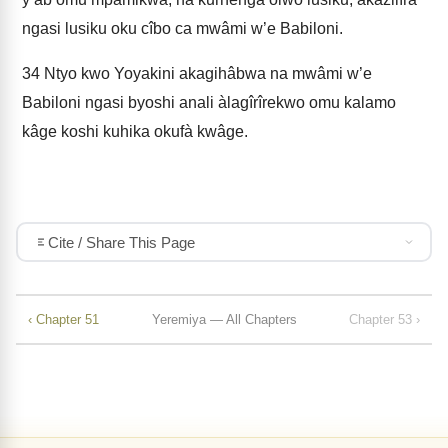
ngasi lusiku oku cîbo ca mwâmi w’e Babilo­ni.
34
Ntyo kwo Yoyakini akagihâbwa na mwâmi w’e
Babiloni ngasi byoshi anali àlagîrîrekwo omu kalamo
kâge koshi kuhika okufà kwâge.
Cite / Share This Page
‹ Chapter 51
Yeremiya — All Chapters
Chapter 53 ›