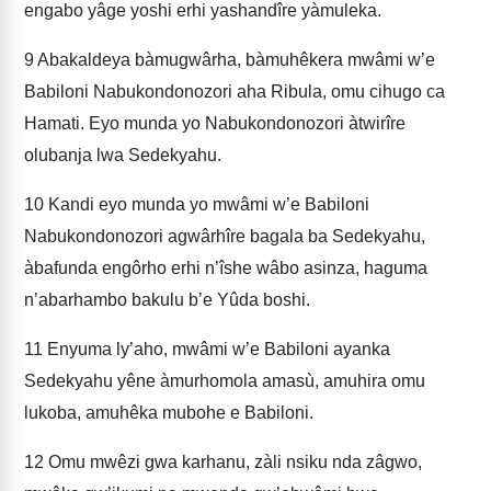
engabo yâge yoshi erhi yashandîre yàmuleka.
9
Abakaldeya bàmugwârha, bàmuhêkera mwâmi w’e
Babiloni Nabukondonozori aha Ribula, omu cihugo ca
Hamati. Eyo munda yo Nabukondonozori àtwirîre
olubanja lwa Sedekyahu.
10
Kandi eyo munda yo mwâmi w’e Babiloni
Nabukondonozori agwârhîre bagala ba Sedekyahu,
àbafunda engôrho erhi n’îshe wâbo asinza, haguma
n’abarhambo bakulu b’e Yûda boshi.
11
Enyuma ly’aho, mwâmi w’e Babiloni ayanka
Sedekyahu yêne àmurhomola amasù, amuhira omu
lukoba, amuhêka mubohe e Babiloni.
12
Omu mwêzi gwa karhanu, zàli nsiku nda zâgwo,