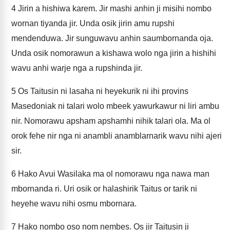
4
Jirin a hishiwa karem. Jir mashi anhin ji misihi nombo
wornan tiyanda jir. Unda osik jirin amu rupshi
mendenduwa. Jir sunguwavu anhin saumbornanda oja.
Unda osik nomorawun a kishawa wolo nga jirin a hishihi
wavu anhi warje nga a rupshinda jir.
5
Os Taitusin ni lasaha ni heyekurik ni ihi provins
Masedoniak ni talari wolo mbeek yawurkawur ni liri ambu
nir. Nomorawu apsham apshamhi nihik talari ola. Ma ol
orok fehe nir nga ni anambli anamblarnarik wavu nihi ajeri
sir.
6
Hako Avui Wasilaka ma ol nomorawu nga nawa man
mbornanda ri. Uri osik or halashirik Taitus or tarik ni
heyehe wavu nihi osmu mbornara.
7
Hako nombo oso nom nembes. Os jir Taitusin ji