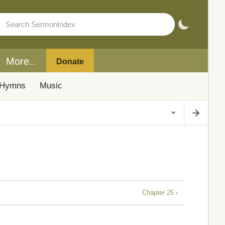
More..
Donate
Hymns
Music
Chapter 25 ›