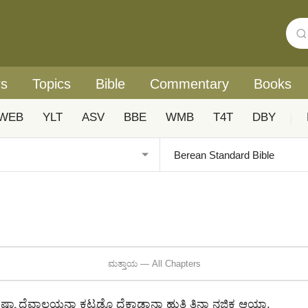
rs
Topics
Bible
Commentary
Books
WEB
YLT
ASV
BBE
WMB
T4T
DBY
|
ಮತ್ತಾಯ — All Chapters
್ಯಾ ದೆವಾಲಯನಾ ಕಟ್ಟಡೊ ದೆಕಾಡಾನಾ ಹುತಿ ತಿನಾ ನಜಿಕ ಆಯಾ.