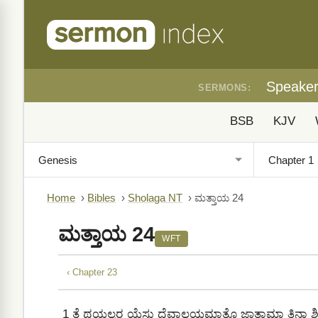
Speake
SERMONS:
BSB
KJV
Home
›
Bibles
›
Sholaga NT
›
ಮತ್ತಾಯ 24
ಮತ್ತಾಯ 24
WFT
‹ Chapter 23
1
ತೆ ಥಯಲ್ಪರ ಯೆಸು ದೆವಾಲಯಮಾತೊ ಜಾ಼ತಾಮಾ ತಿನಾ ಶಿಷ