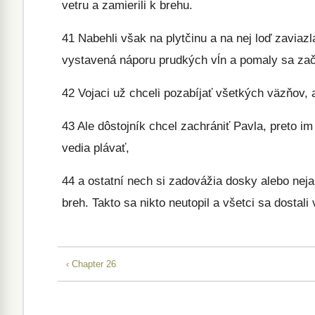
vetru a zamierili k brehu.
41
Nabehli však na plytčinu a na nej loď zaviazl
vystavená náporu prudkých vĺn a pomaly sa zač
42
Vojaci už chceli pozabíjať všetkých väzňov, a
43
Ale dôstojník chcel zachrániť Pavla, preto im t
vedia plávať,
44
a ostatní nech si zadovážia dosky alebo neja
breh. Takto sa nikto neutopil a všetci sa dostali
‹ Chapter 26