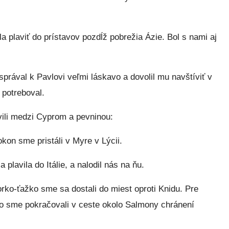
 plaviť do prístavov pozdĺž pobrežia Ázie. Bol s nami aj
správal k Pavlovi veľmi láskavo a dovolil mu navštíviť v
 potreboval.
avili medzi Cyprom a pevninou:
okon sme pristáli v Myre v Lýcii.
 plavila do Itálie, a nalodil nás na ňu.
ko-ťažko sme sa dostali do miest oproti Knidu. Pre
eto sme pokračovali v ceste okolo Salmony chránení