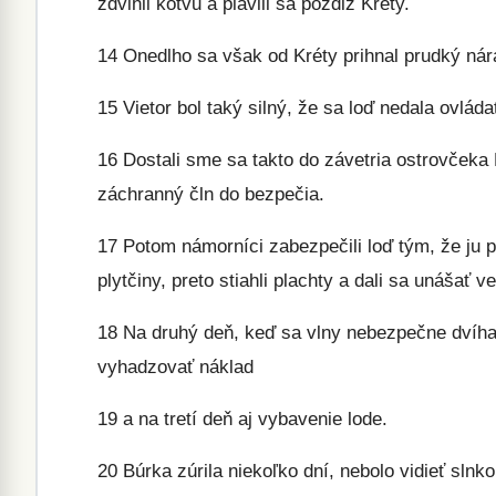
zdvihli kotvu a plavili sa pozdĺž Kréty.
14
Onedlho sa však od Kréty prihnal prudký nár
15
Vietor bol taký silný, že sa loď nedala ovláda
16
Dostali sme sa takto do závetria ostrovčeka
záchranný čln do bezpečia.
17
Potom námorníci zabezpečili loď tým, že ju pr
plytčiny, preto stiahli plachty a dali sa unášať v
18
Na druhý deň, keď sa vlny nebezpečne dvíhali
vyhadzovať náklad
19
a na tretí deň aj vybavenie lode.
20
Búrka zúrila niekoľko dní, nebolo vidieť slnk