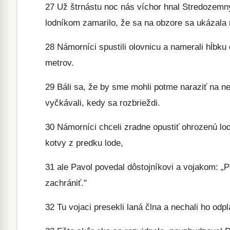
27
Už štrnástu noc nás víchor hnal Stredozem
lodníkom zamarilo, že sa na obzore sa ukázala 
28
Námorníci spustili olovnicu a namerali hĺbku 
metrov.
29
Báli sa, že by sme mohli potme naraziť na nej
vyčkávali, kedy sa rozbrieždi.
30
Námorníci chceli zradne opustiť ohrozenú loď
kotvy z predku lode,
31
ale Pavol povedal dôstojníkovi a vojakom: „P
zachrániť."
32
Tu vojaci presekli laná člna a nechali ho odpl