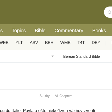
rs
Topics
Bible
Commentary
Books
WEB
YLT
ASV
BBE
WMB
T4T
DBY
|
Skutky — All Chapters
 do Itálie. Pavla a ešte niekoľkých väzňov zverili