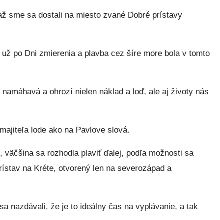
až sme sa dostali na miesto zvané Dobré prístavy
 už po Dni zmierenia a plavba cez šíre more bola v tomto
i namáhavá a ohrozí nielen náklad a loď, ale aj životy nás
majiteľa lode ako na Pavlove slová.
väčšina sa rozhodla plaviť ďalej, podľa možnosti sa
rístav na Kréte, otvorený len na severozápad a
sa nazdávali, že je to ideálny čas na vyplávanie, a tak