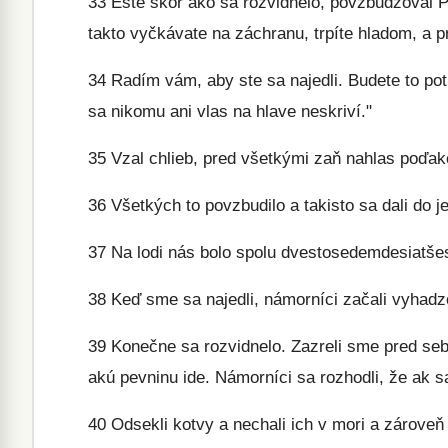
33
Ešte skôr ako sa rozvidnelo, povzbudzoval Pa
takto vyčkávate na záchranu, trpíte hladom, a p
34
Radím vám, aby ste sa najedli. Budete to pot
sa nikomu ani vlas na hlave neskriví."
35
Vzal chlieb, pred všetkými zaň nahlas poďako
36
Všetkých to povzbudilo a takisto sa dali do j
37
Na lodi nás bolo spolu dvestosedemdesiatše
38
Keď sme sa najedli, námorníci začali vyhadzo
39
Konečne sa rozvidnelo. Zazreli sme pred seb
akú pevninu ide. Námorníci sa rozhodli, že ak s
40
Odsekli kotvy a nechali ich v mori a zároveň 