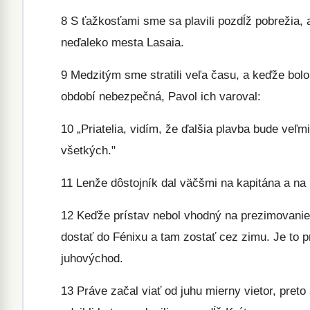
8
S ťažkosťami sme sa plavili pozdĺž pobrežia, 
neďaleko mesta Lasaia.
9
Medzitým sme stratili veľa času, a keďže bolo
období nebezpečná, Pavol ich varoval:
10
„Priatelia, vidím, že ďalšia plavba bude veľm
všetkých."
11
Lenže dôstojník dal väčšmi na kapitána a na 
12
Keďže prístav nebol vhodný na prezimovanie, 
dostať do Fénixu a tam zostať cez zimu. Je to p
juhovýchod.
13
Práve začal viať od juhu mierny vietor, preto 