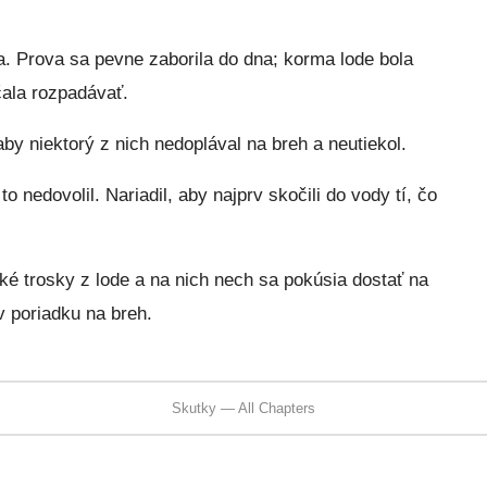
a. Prova sa pevne zaborila do dna; korma lode bola
ala rozpadávať.
by niektorý z nich nedoplával na breh a neutiekol.
o nedovolil. Nariadil, aby najprv skočili do vody tí, čo
ké trosky z lode a na nich nech sa pokúsia dostať na
 v poriadku na breh.
Skutky — All Chapters