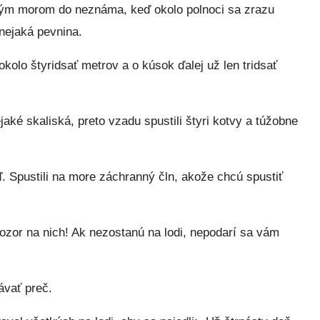
ným morom do neznáma, keď okolo polnoci sa zrazu
nejaká pevnina.
okolo štyridsať metrov a o kúsok ďalej už len tridsať
aké skaliská, preto vzadu spustili štyri kotvy a túžobne
. Spustili na more záchranný čln, akože chcú spustiť
ozor na nich! Ak nezostanú na lodi, nepodarí sa vám
ávať preč.