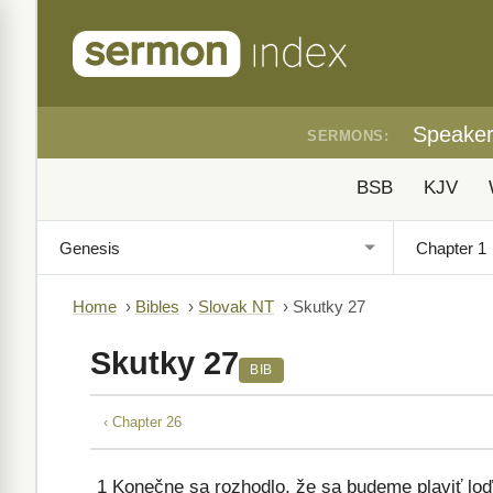
Speake
SERMONS:
BSB
KJV
Home
›
Bibles
›
Slovak NT
›
Skutky 27
Skutky 27
BIB
‹ Chapter 26
1
Konečne sa rozhodlo, že sa budeme plaviť loďou