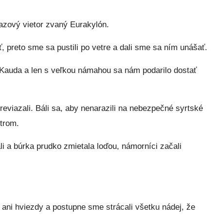
azový vietor zvaný Eurakylón.
ť, preto sme sa pustili po vetre a dali sme sa ním unášať.
 Kauda a len s veľkou námahou sa nám podarilo dostať
eviazali. Báli sa, aby nenarazili na nebezpečné syrtské
etrom.
 a búrka prudko zmietala loďou, námorníci začali
o ani hviezdy a postupne sme strácali všetku nádej, že