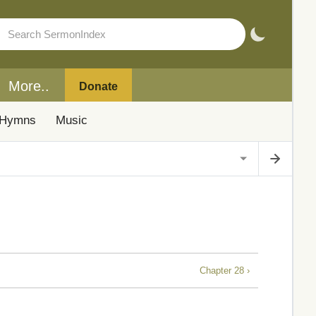
More..
Donate
Hymns
Music
Chapter 28 ›