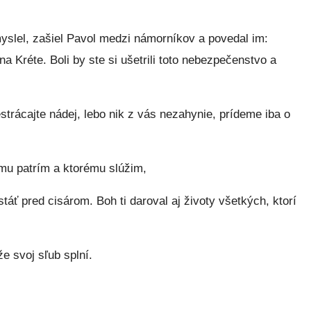
myslel, zašiel Pavol medzi námorníkov a povedal im:
na Kréte. Boli by ste si ušetrili toto nebezpečenstvo a
rácajte nádej, lebo nik z vás nezahynie, prídeme iba o
ému patrím a ktorému slúžim,
táť pred cisárom. Boh ti daroval aj životy všetkých, ktorí
že svoj sľub splní.