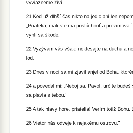
vyviazneme živí.
21
Keď už dlhší čas nikto na jedlo ani len nepo
„Priatelia, mali ste ma poslúchnuť a prezimovať 
vyhli sa škode.
22
Vyzývam vás však: neklesajte na duchu a nest
loď.
23
Dnes v noci sa mi zjavil anjel od Boha, ktor
24
a povedal mi: ‚Neboj sa, Pavol, určite budeš s
sa plavia s tebou.’
25
A tak hlavy hore, priatelia! Verím totiž Bohu, 
26
Vietor nás odveje k nejakému ostrovu."