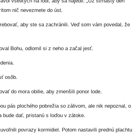
vol všetkých na lodi, aby sa najedli: „Už štrnásty deň
ritom nič nevezmete do úst.
rebovať, aby ste sa zachránili. Veď som vám povedal, že
val Bohu, odlomil si z neho a začal jesť.
edenia.
sť osôb.
vať do mora obilie, aby zmenšili ponor lode.
ou pás plochého pobrežia so zálivom, ale nik nepoznal, o
a bude dať, pristanú s loďou v zátoke.
uvoľnili povrazy kormidiel. Potom nastavili prednú plachtu