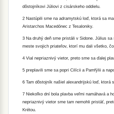
dôstojníkovi Júliovi z cisárskeho oddielu.
2
Nastúpili sme na adramytskú loď, ktorá sa mala
Aristarchos Macedónec z Tesaloniky.
3
Na druhý deň sme pristáli v Sidone. Július sa 
meste svojich priateľov, ktorí mu dali všetko, čo
4
Vial nepriaznivý vietor, preto sme sa ďalej pl
5
preplavili sme sa popri Cilícii a Pamfýlii a nap
6
Tam dôstojník našiel alexandrijskú loď, ktorá sa
7
Niekoľko dní bola plavba veľmi namáhavá a hor
nepriaznivý vietor sme tam nemohli pristáť, pr
Krétou.