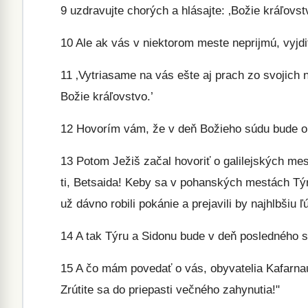
9
uzdravujte chorých a hlásajte: ‚Božie kráľovst
10
Ale ak vás v niektorom meste neprijmú, vyjdit
11
‚Vytriasame na vás ešte aj prach zo svojich 
Božie kráľovstvo.’
12
Hovorím vám, že v deň Božieho súdu bude o
13
Potom Ježiš začal hovoriť o galilejských mes
ti, Betsaida! Keby sa v pohanských mestách Týre
už dávno robili pokánie a prejavili by najhlbšiu ľ
14
A tak Týru a Sidonu bude v deň posledného s
15
A čo mám povedať o vás, obyvatelia Kafarna
Zrútite sa do priepasti večného zahynutia!"