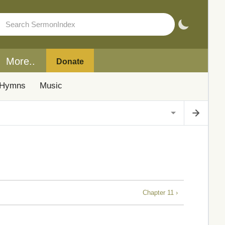
More..
Donate
Hymns
Music
Chapter 11 ›