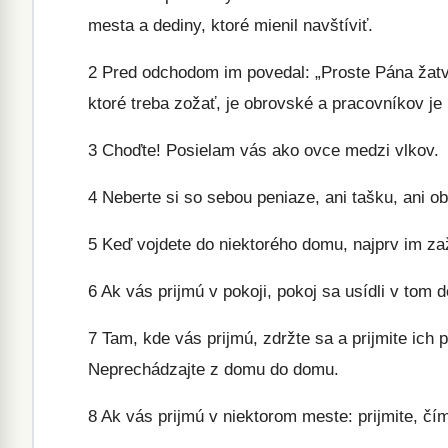
mesta a dediny, ktoré mienil navštíviť.
2
Pred odchodom im povedal: „Proste Pána žatvy
ktoré treba zožať, je obrovské a pracovníkov je
3
Choďte! Posielam vás ako ovce medzi vlkov.
4
Neberte si so sebou peniaze, ani tašku, ani ob
5
Keď vojdete do niektorého domu, najprv im zaž
6
Ak vás prijmú v pokoji, pokoj sa usídli v tom
7
Tam, kde vás prijmú, zdržte sa a prijmite ich
Neprechádzajte z domu do domu.
8
Ak vás prijmú v niektorom meste: prijmite, čí