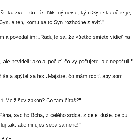
etko zveril do rúk. Nik iný nevie, kým Syn skutočne je,
Syn, a ten, komu sa to Syn rozhodne zjaviť."
 a povedal im: „Radujte sa, že všetko smiete vidieť na
e, ale nevideli; ako aj počuť, čo vy počujete, ale nepočuli."
ša a spýtal sa ho: „Majstre, čo mám robiť, aby som
rí Mojžišov zákon? Čo tam čítaš?"
Pána, svojho Boha, z celého srdca, z celej duše, celou
iluj tak, ako miluješ seba samého!"
žiť."