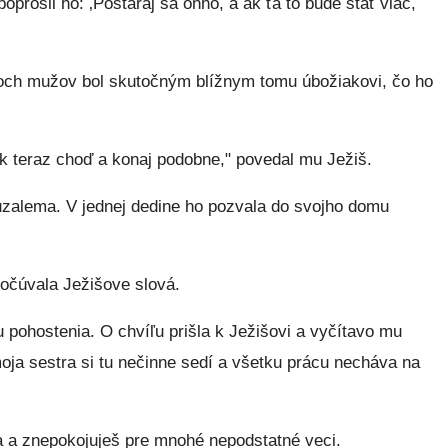
rosil ho: ‚Postaraj sa oňho, a ak ťa to bude stáť viac,
troch mužov bol skutočným blížnym tomu úbožiakovi, čo ho
k teraz choď a konaj podobne," povedal mu Ježiš.
uzalema. V jednej dedine ho pozvala do svojho domu
počúvala Ježišove slová.
 pohostenia. O chvíľu prišla k Ježišovi a vyčítavo mu
oja sestra si tu nečinne sedí a všetku prácu necháva na
sa a znepokojuješ pre mnohé nepodstatné veci.