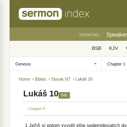
Speake
SERMONS:
BSB
KJV
Home
›
Bibles
›
Slovak NT
›
Lukáš 10
Lukáš 10
BIB
‹ Chapter 9
1
Ježiš si potom vyvolil ešte sedemdesiatich dv