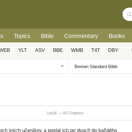
rs
Topics
Bible
Commentary
Books
WEB
YLT
ASV
BBE
WMB
T4T
DBY
|
Lukáš — All Chapters
och iných učeníkov a poslal ich po dvoch do každého