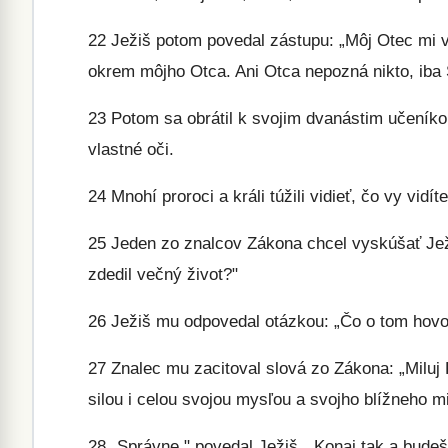
22
Ježiš potom povedal zástupu: „Môj Otec mi vš
okrem môjho Otca. Ani Otca nepozná nikto, iba 
23
Potom sa obrátil k svojim dvanástim učeníkom
vlastné oči.
24
Mnohí proroci a králi túžili vidieť, čo vy vidít
25
Jeden zo znalcov Zákona chcel vyskúšať Ježi
zdedil večný život?"
26
Ježiš mu odpovedal otázkou: „Čo o tom hovo
27
Znalec mu zacitoval slová zo Zákona: „Miluj 
silou i celou svojou mysľou a svojho blížneho m
28
„Správne," povedal Ježiš. „Konaj tak a budeš 