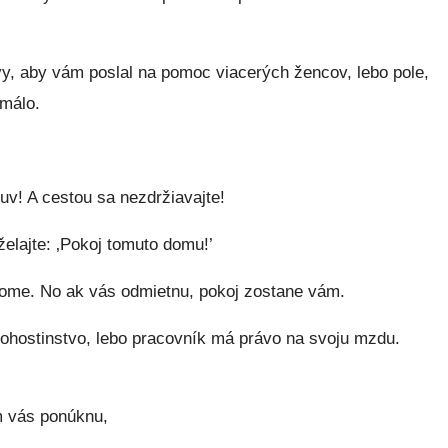
, aby vám poslal na pomoc viacerých žencov, lebo pole,
 málo.
uv! A cestou sa nezdržiavajte!
elajte: ‚Pokoj tomuto domu!’
 dome. No ak vás odmietnu, pokoj zostane vám.
 pohostinstvo, lebo pracovník má právo na svoju mzdu.
m vás ponúknu,