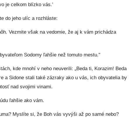
vo je celkom blízko vás.’
e do jeho ulíc a rozhláste:
nôh. Vezmite však na vedomie, že aj k vám prichádza
byvateľom Sodomy ľahšie než tomuto mestu."
tách, kde mnohí v neho neuverili: „Beda ti, Korazim! Beda
 a Sidone stali také zázraky ako u vás, ich obyvatelia by
útosť nad svojimi vinami.
údu ľahšie ako vám.
uma? Myslíte si, že Boh vás vyvýši až po samé nebo?