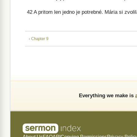
42
A pritom len jedno je potrebné. Mária si zvolil
‹ Chapter 9
Everything we make is
About Us
FAQ
API
Copying Permissions
Privacy Polic