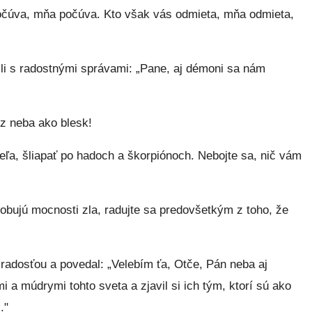
čúva, mňa počúva. Kto však vás odmieta, mňa odmieta,
ili s radostnými správami: „Pane, aj démoni sa nám
z neba ako blesk!
ľa, šliapať po hadoch a škorpiónoch. Nebojte sa, nič vám
robujú mocnosti zla, radujte sa predovšetkým z toho, že
 radosťou a povedal: „Velebím ťa, Otče, Pán neba aj
 a múdrymi tohto sveta a zjavil si ich tým, ktorí sú ako
."