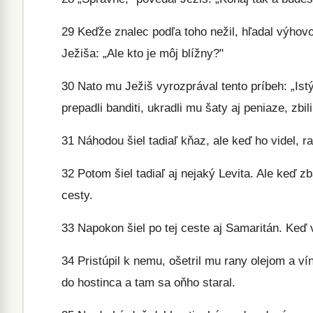
29
Keďže znalec podľa toho nežil, hľadal výhovo
Ježiša: „Ale kto je môj blížny?"
30
Nato mu Ježiš vyrozprával tento príbeh: „Ist
prepadli banditi, ukradli mu šaty aj peniaze, zbil
31
Náhodou šiel tadiaľ kňaz, ale keď ho videl, ra
32
Potom šiel tadiaľ aj nejaký Levita. Ale keď z
cesty.
33
Napokon šiel po tej ceste aj Samaritán. Keď 
34
Pristúpil k nemu, ošetril mu rany olejom a ví
do hostinca a tam sa oňho staral.