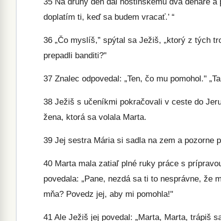
35
Na druhý deň dal hostinskému dva denáre a pop
doplatím ti, keď sa budem vracať.’ “
36
„Čo myslíš,” spýtal sa Ježiš, „ktorý z tých 
prepadli banditi?"
37
Znalec odpovedal: „Ten, čo mu pomohol." „Ta
38
Ježiš s učeníkmi pokračovali v ceste do Jer
žena, ktorá sa volala Marta.
39
Jej sestra Mária si sadla na zem a pozorne 
40
Marta mala zatiaľ plné ruky práce s prípravou
povedala: „Pane, nezdá sa ti to nesprávne, že m
mňa? Povedz jej, aby mi pomohla!"
41
Ale Ježiš jej povedal: „Marta, Marta, trápiš 