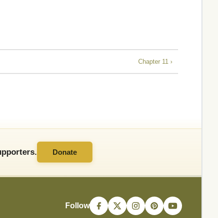
Chapter 11 ›
pporters.
Donate
Follow