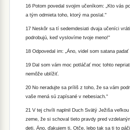
16
Potom povedal svojim učeníkom: „Kto vás po
a tým odmieta toho, ktorý ma poslal."
17
Neskôr sa tí sedemdesiati dvaja učeníci vrát
podrobujú, keď vyslovíme tvoje meno!"
18
Odpovedal im: „Áno, videl som satana padať 
19
Dal som vám moc potláčať moc tohto nepriate
nemôže ublížiť.
20
No neradujte sa príliš z toho, že sa vám pod
vaše mená sú zapísané v nebesiach."
21
V tej chvíli naplnil Duch Svätý Ježiša veľkou
zeme, že si schoval tieto pravdy pred vzdelanými
deti. Áno, ďakujem ti, Otče, lebo tak sa ti to páči