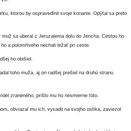
rku, ktorou by ospravedlnil svoje konanie. Opýtal sa preto
ý muž sa uberal z Jeruzalema dolu do Jericha. Cestou ho
i ho a polomŕtveho nechali ležať pri ceste.
dšej ho obišiel.
badal toho muža, aj on radšej prešiel na druhú stranu
videl zraneného, prišlo mu ho nesmierne ľúto.
nom, obviazal mu ich, vysadil na svojho oslíka, zaviezol