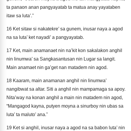
ta panaon anan pangyayatab ta matua anay yayataben
itaw sa luta’."
16
Ket sitaw si nakatekre’ sa gunem, inusar naya a agod
na sa luta’ ket nayadi’ a pangyayatab.
17
Ket, main anamanaet nin na’kit kon sakalakon anghil
nin linumwa’ sa Sangkasantusan nin Lugar sa langit.
Main anamaet nin ga’get nan matadem nin agod.
18
Kaaram, main anamanan anghil nin linumwa’
nangibwat sa altar. Siti a anghil nin mampamaga sa apoy.
Nita’way na konan anghil a main nin matadem nin agod,
“Mangagod kayna, putyen moyna a sinurboy nin ubas sa
luta’ ta maluto’ ana."
19
Ket si anghil, inusar naya a agod na sa babon luta’ nin