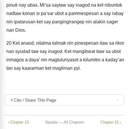
pinuti nay ubas. Mi’sa saytaw say inagod na ket nibuntok
nadtaw konan si pa’sar ubot a pammespesan a say rabay
nin ipatarusan ket say pangingirangep nin alakin sager
nan Dios.
20
Ket anaod, nitalma-talmak nin pinespesan itaw sa rikor
nan syudad taw say inagod. Ket mangibwat itaw sa ubot
inmagos a daya’ nin magtulunyasot a kilumitro a kaday’an
tan say kaararman ket magliman pyi.
Cite / Share This Page
‹ Chapter 13
Nipadar — All Chapters
Chapter 15 ›