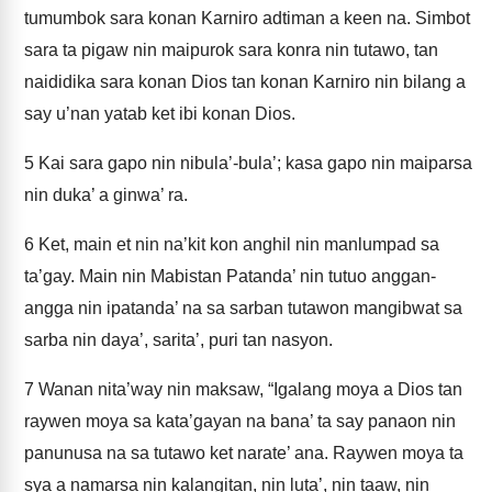
tumumbok sara konan Karniro adtiman a keen na. Simbot
sara ta pigaw nin maipurok sara konra nin tutawo, tan
naididika sara konan Dios tan konan Karniro nin bilang a
say u’nan yatab ket ibi konan Dios.
5
Kai sara gapo nin nibula’-bula’; kasa gapo nin maiparsa
nin duka’ a ginwa’ ra.
6
Ket, main et nin na’kit kon anghil nin manlumpad sa
ta’gay. Main nin Mabistan Patanda’ nin tutuo anggan-
angga nin ipatanda’ na sa sarban tutawon mangibwat sa
sarba nin daya’, sarita’, puri tan nasyon.
7
Wanan nita’way nin maksaw, “Igalang moya a Dios tan
raywen moya sa kata’gayan na bana’ ta say panaon nin
panunusa na sa tutawo ket narate’ ana. Raywen moya ta
sya a namarsa nin kalangitan, nin luta’, nin taaw, nin