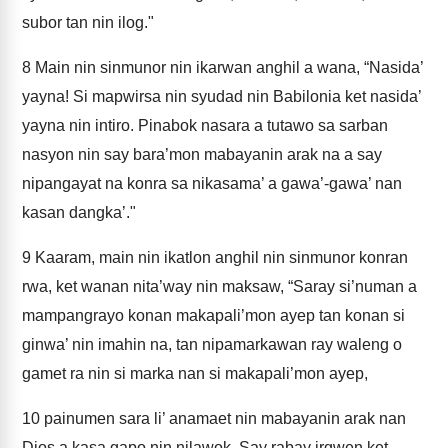
subor tan nin ilog."
8
Main nin sinmunor nin ikarwan anghil a wana, “Nasida’
yayna! Si mapwirsa nin syudad nin Babilonia ket nasida’
yayna nin intiro. Pinabok nasara a tutawo sa sarban
nasyon nin say bara’mon mabayanin arak na a say
nipangayat na konra sa nikasama’ a gawa’-gawa’ nan
kasan dangka’."
9
Kaaram, main nin ikatlon anghil nin sinmunor konran
rwa, ket wanan nita’way nin maksaw, “Saray si’numan a
mampangrayo konan makapali’mon ayep tan konan si
ginwa’ nin imahin na, tan nipamarkawan ray waleng o
gamet ra nin si marka nan si makapali’mon ayep,
10
painumen sara li’ anamaet nin mabayanin arak nan
Dios a kasa gapo nin nilawok. Say rabay irgwen ket