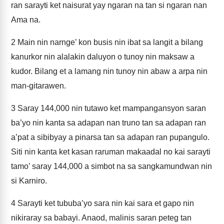
ran sarayti ket naisurat yay ngaran na tan si ngaran nan
Ama na.
2
Main nin narnge’ kon busis nin ibat sa langit a bilang
kanurkor nin alalakin daluyon o tunoy nin maksaw a
kudor. Bilang et a lamang nin tunoy nin abaw a arpa nin
man-gitarawen.
3
Saray 144,000 nin tutawo ket mampangansyon saran
ba’yo nin kanta sa adapan nan truno tan sa adapan ran
a’pat a sibibyay a pinarsa tan sa adapan ran pupangulo.
Siti nin kanta ket kasan raruman makaadal no kai sarayti
tamo’ saray 144,000 a simbot na sa sangkamundwan nin
si Karniro.
4
Sarayti ket tububa’yo sara nin kai sara et gapo nin
nikiraray sa babayi. Anaod, malinis saran peteg tan