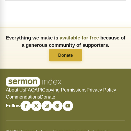
Everything we make is
available for free
because of
a generous community of supporters.
Donate
About Us
FAQ
API
Copying Permissions
Privacy Policy
Commendations
Donate
Follow