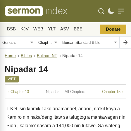
BSB
KJV
WEB
YLT
ASV
BBE
Donate
Home
›
Bibles
›
Bolinao NT
›
Nipadar 14
Nipadar 14
WBT
‹ Chapter 13
Nipadar — All Chapters
Chapter 15 ›
1
Ket, sin kinmikit ako anamanaet, anaod, na’kit koya a
Karniro nin naka’deng itaw sa talugtog a mantawagen nin
Sion , kalamo’ nasara a 144,000 nin tutawo. Sa waleng