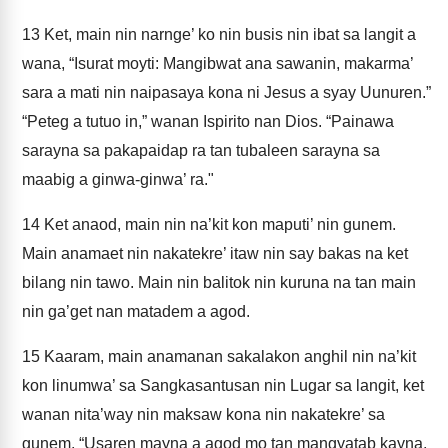
13
Ket, main nin narnge’ ko nin busis nin ibat sa langit a
wana, “Isurat moyti: Mangibwat ana sawanin, makarma’
sara a mati nin naipasaya kona ni Jesus a syay Uunuren.”
“Peteg a tutuo in,” wanan Ispirito nan Dios. “Painawa
sarayna sa pakapaidap ra tan tubaleen sarayna sa
maabig a ginwa-ginwa’ ra."
14
Ket anaod, main nin na’kit kon maputi’ nin gunem.
Main anamaet nin nakatekre’ itaw nin say bakas na ket
bilang nin tawo. Main nin balitok nin kuruna na tan main
nin ga’get nan matadem a agod.
15
Kaaram, main anamanan sakalakon anghil nin na’kit
kon linumwa’ sa Sangkasantusan nin Lugar sa langit, ket
wanan nita’way nin maksaw kona nin nakatekre’ sa
gunem, “Usaren mayna a agod mo tan mangyatab kayna,