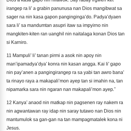
irangep ra li’ a grabin panunusa nan Dios mangibwat sa
sager na nin kasa gapon panginginga’do. Padya’dyaen
sara li’ sa mandumtan asupri itaw sa impyirno nin
mangkiten-kiten ran uanghil nin naitalaga konan Dios tan
si Karniro.
11
Mampuli’ li’ tanan pirmi a asok nin apoy nin
man’ipamadya’dya’ konra nin kasan angga. Kai li’ gapo
nin pay’anen a pangingirangep ra sa yabi tan awro bana’
ta rinayo raya a makapali’mon ayep tan si imahin na, tan
nipamarka sara nin ngaran nan makapali’mon ayep."
12
Kanya’ anaod nin matkap nin pagsenen ray nakem ra
nin agwantawan ray idap nin saray tutawo nan Dios nin
mantumulok sa gan-gan na tan mampagmatalek kona ni
Jesus.