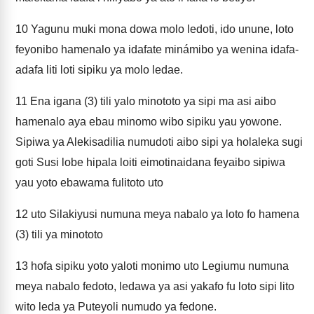
10
Yagunu muki mona dowa molo ledoti, ido unune, loto
feyonibo hamenalo ya idafate minámibo ya wenina idafa-
adafa liti loti sipiku ya molo ledae.
11
Ena igana (3) tili yalo minototo ya sipi ma asi aibo
hamenalo aya ebau minomo wibo sipiku yau yowone.
Sipiwa ya Alekisadilia numudoti aibo sipi ya holaleka sugi
goti Susi lobe hipala loiti eimotinaidana feyaibo sipiwa
yau yoto ebawama fulitoto uto
12
uto Silakiyusi numuna meya nabalo ya loto fo hamena
(3) tili ya minototo
13
hofa sipiku yoto yaloti monimo uto Legiumu numuna
meya nabalo fedoto, ledawa ya asi yakafo fu loto sipi lito
wito leda ya Puteyoli numudo ya fedone.