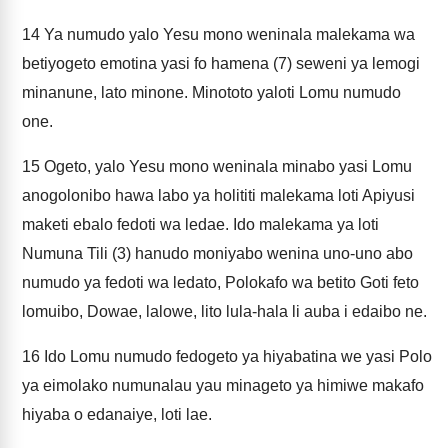
14
Ya numudo yalo Yesu mono weninala malekama wa
betiyogeto emotina yasi fo hamena (7) seweni ya lemogi
minanune, lato minone. Minototo yaloti Lomu numudo
one.
15
Ogeto, yalo Yesu mono weninala minabo yasi Lomu
anogolonibo hawa labo ya holititi malekama loti Apiyusi
maketi ebalo fedoti wa ledae. Ido malekama ya loti
Numuna Tili (3) hanudo moniyabo wenina uno-uno abo
numudo ya fedoti wa ledato, Polokafo wa betito Goti feto
lomuibo, Dowae, lalowe, lito lula-hala li auba i edaibo ne.
16
Ido Lomu numudo fedogeto ya hiyabatina we yasi Polo
ya eimolako numunalau yau minageto ya himiwe makafo
hiyaba o edanaiye, loti lae.