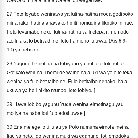
wa-wa o minafa, idafa wafefe loti wagámae.
27
Feto feyabo weninawa ya lutina-hatina moda gediboko
minanako, hatina anawako holiti nomudina likotiko minae.
Feto feyámabo neko, lutina-hatina ya li elepa iti nemodo
ato li faka lo betiyadi ne, loto ha mono lufuwau (Ais 6:9-
10) ya nebo ne
28
Yagunu hemotina ha lobiyobo ya holifefe loti holilo.
Gotikafo wenina li nomude waibo hala ukuwa ya eito feka
wenina ya fulo betitaibo ne. Fulo betitaibo nenako, hala
ukuwa ya holi hikito munae, loto lobiye. [
29
Hawa lobibo yagunu Yuda wenina eimotinagu yau
moliya ha naba loti fulo edoti uwae.]
30
Ena melege loiti lulau ya Polo numuna eimola meina
figu ya neto, ido wenina muki wa edanune, loti emodoka