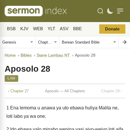
BSB
KJV
WEB
YLT
ASV
BBE
Donate
Home
›
Bibles
›
Siane Lambau NT
›
Aposolo 28
Aposolo 28
LAM
‹ Chapter 27
Aposolo — All Chapters
Chapter 29 ›
1
Ena lemoma u anawa ya uto ebawa huliya Malita ne,
loti labo ya wa one.
2
Ido ebawa yalo minabo wenina yasi aiyo-weiyo loti aifa