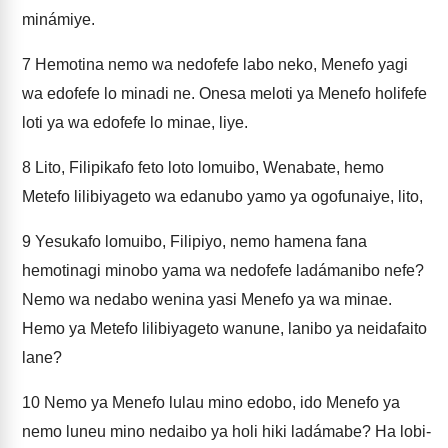
minámiye.
7
Hemotina nemo wa nedofefe labo neko, Menefo yagi
wa edofefe lo minadi ne. Onesa meloti ya Menefo holifefe
loti ya wa edofefe lo minae, liye.
8
Lito, Filipikafo feto loto lomuibo, Wenabate, hemo
Metefo lilibiyageto wa edanubo yamo ya ogofunaiye, lito,
9
Yesukafo lomuibo, Filipiyo, nemo hamena fana
hemotinagi minobo yama wa nedofefe ladámanibo nefe?
Nemo wa nedabo wenina yasi Menefo ya wa minae.
Hemo ya Metefo lilibiyageto wanune, lanibo ya neidafaito
lane?
10
Nemo ya Menefo lulau mino edobo, ido Menefo ya
nemo luneu mino nedaibo ya holi hiki ladámabe? Ha lobi-