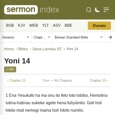
BSB
KJV
WEB
YLT
ASV
BBE
Donate
Home
›
Bibles
›
Siane Lambau NT
›
Yoni 14
Yoni 14
LAM
‹ Chapter 13
Yoni — All Chapters
Chapter 15 ›
1
Ena Yesukafo ha ma onu ito feto loto lobibo, Hemotina
lutina-hatinau sukeke ageto hena fuliyámilo. Goti holi
hikito muti nemogi maina holi hikito numilo.