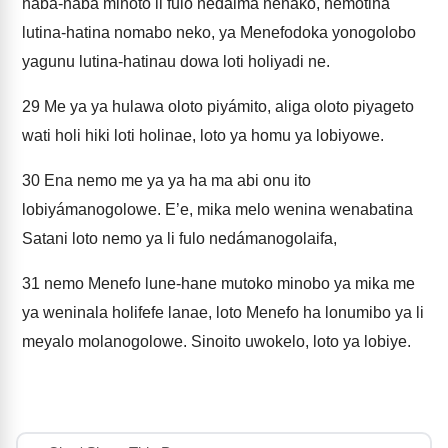
naba-naba minoto li fulo nedaima nenako, hemotina
lutina-hatina nomabo neko, ya Menefodoka yonogolobo
yagunu lutina-hatinau dowa loti holiyadi ne.
29
Me ya ya hulawa oloto piyámito, aliga oloto piyageto
wati holi hiki loti holinae, loto ya homu ya lobiyowe.
30
Ena nemo me ya ya ha ma abi onu ito
lobiyámanogolowe. E’e, mika melo wenina wenabatina
Satani loto nemo ya li fulo nedámanogolaifa,
31
nemo Menefo lune-hane mutoko minobo ya mika me
ya weninala holifefe lanae, loto Menefo ha lonumibo ya li
meyalo molanogolowe. Sinoito uwokelo, loto ya lobiye.