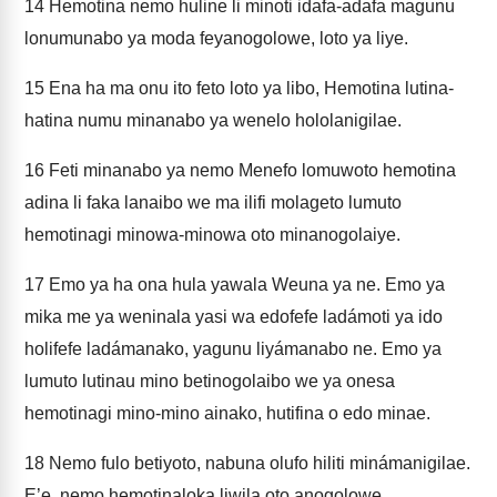
14
Hemotina nemo huline li minoti idafa-adafa magunu
lonumunabo ya moda feyanogolowe, loto ya liye.
15
Ena ha ma onu ito feto loto ya libo, Hemotina lutina-
hatina numu minanabo ya wenelo hololanigilae.
16
Feti minanabo ya nemo Menefo lomuwoto hemotina
adina li faka lanaibo we ma ilifi molageto lumuto
hemotinagi minowa-minowa oto minanogolaiye.
17
Emo ya ha ona hula yawala Weuna ya ne. Emo ya
mika me ya weninala yasi wa edofefe ladámoti ya ido
holifefe ladámanako, yagunu liyámanabo ne. Emo ya
lumuto lutinau mino betinogolaibo we ya onesa
hemotinagi mino-mino ainako, hutifina o edo minae.
18
Nemo fulo betiyoto, nabuna olufo hiliti minámanigilae.
E’e, nemo hemotinaloka liwila oto anogolowe.