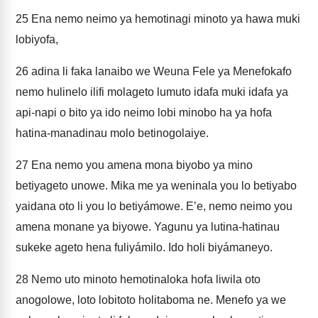
25
Ena nemo neimo ya hemotinagi minoto ya hawa muki
lobiyofa,
26
adina li faka lanaibo we Weuna Fele ya Menefokafo
nemo hulinelo ilifi molageto lumuto idafa muki idafa ya
api-napi o bito ya ido neimo lobi minobo ha ya hofa
hatina-manadinau molo betinogolaiye.
27
Ena nemo you amena mona biyobo ya mino
betiyageto unowe. Mika me ya weninala you lo betiyabo
yaidana oto li you lo betiyámowe. E’e, nemo neimo you
amena monane ya biyowe. Yagunu ya lutina-hatinau
sukeke ageto hena fuliyámilo. Ido holi biyámaneyo.
28
Nemo uto minoto hemotinaloka hofa liwila oto
anogolowe, loto lobitoto holitaboma ne. Menefo ya we