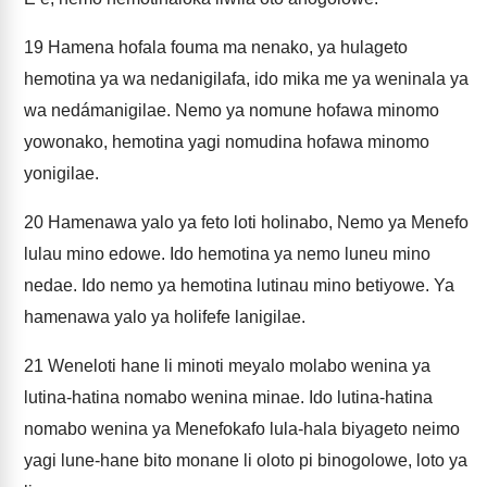
19
Hamena hofala fouma ma nenako, ya hulageto
hemotina ya wa nedanigilafa, ido mika me ya weninala ya
wa nedámanigilae. Nemo ya nomune hofawa minomo
yowonako, hemotina yagi nomudina hofawa minomo
yonigilae.
20
Hamenawa yalo ya feto loti holinabo, Nemo ya Menefo
lulau mino edowe. Ido hemotina ya nemo luneu mino
nedae. Ido nemo ya hemotina lutinau mino betiyowe. Ya
hamenawa yalo ya holifefe lanigilae.
21
Weneloti hane li minoti meyalo molabo wenina ya
lutina-hatina nomabo wenina minae. Ido lutina-hatina
nomabo wenina ya Menefokafo lula-hala biyageto neimo
yagi lune-hane bito monane li oloto pi binogolowe, loto ya