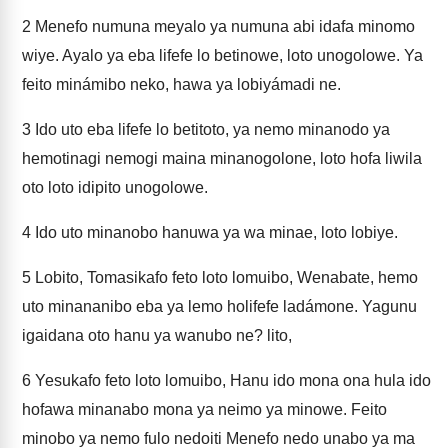
2
Menefo numuna meyalo ya numuna abi idafa minomo
wiye. Ayalo ya eba lifefe lo betinowe, loto unogolowe. Ya
feito minámibo neko, hawa ya lobiyámadi ne.
3
Ido uto eba lifefe lo betitoto, ya nemo minanodo ya
hemotinagi nemogi maina minanogolone, loto hofa liwila
oto loto idipito unogolowe.
4
Ido uto minanobo hanuwa ya wa minae, loto lobiye.
5
Lobito, Tomasikafo feto loto lomuibo, Wenabate, hemo
uto minananibo eba ya lemo holifefe ladámone. Yagunu
igaidana oto hanu ya wanubo ne? lito,
6
Yesukafo feto loto lomuibo, Hanu ido mona ona hula ido
hofawa minanabo mona ya neimo ya minowe. Feito
minobo ya nemo fulo nedoiti Menefo nedo unabo ya ma