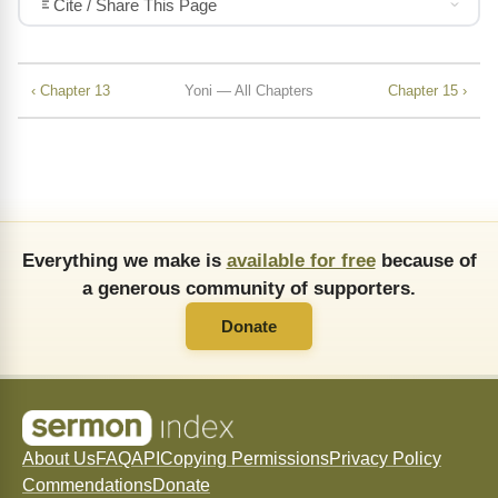
Cite / Share This Page
‹ Chapter 13
Yoni — All Chapters
Chapter 15 ›
Everything we make is
available for free
because of
a generous community of supporters.
Donate
About Us
FAQ
API
Copying Permissions
Privacy Policy
Commendations
Donate