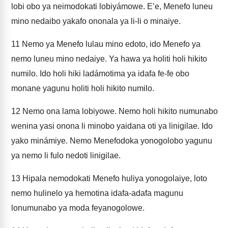
lobi obo ya neimodokati lobiyámowe. E’e, Menefo luneu
mino nedaibo yakafo ononala ya li-li o minaiye.
11
Nemo ya Menefo lulau mino edoto, ido Menefo ya
nemo luneu mino nedaiye. Ya hawa ya holiti holi hikito
numilo. Ido holi hiki ladámotima ya idafa fe-fe obo
monane yagunu holiti holi hikito numilo.
12
Nemo ona lama lobiyowe. Nemo holi hikito numunabo
wenina yasi onona li minobo yaidana oti ya linigilae. Ido
yako minámiye. Nemo Menefodoka yonogolobo yagunu
ya nemo li fulo nedoti linigilae.
13
Hipala nemodokati Menefo huliya yonogolaiye, loto
nemo hulinelo ya hemotina idafa-adafa magunu
lonumunabo ya moda feyanogolowe.