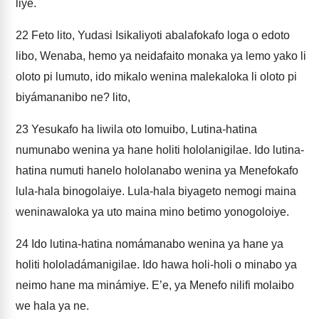
liye.
22
Feto lito, Yudasi Isikaliyoti abalafokafo loga o edoto
libo, Wenaba, hemo ya neidafaito monaka ya lemo yako li
oloto pi lumuto, ido mikalo wenina malekaloka li oloto pi
biyámananibo ne? lito,
23
Yesukafo ha liwila oto lomuibo, Lutina-hatina
numunabo wenina ya hane holiti hololanigilae. Ido lutina-
hatina numuti hanelo hololanabo wenina ya Menefokafo
lula-hala binogolaiye. Lula-hala biyageto nemogi maina
weninawaloka ya uto maina mino betimo yonogoloiye.
24
Ido lutina-hatina nomámanabo wenina ya hane ya
holiti hololadámanigilae. Ido hawa holi-holi o minabo ya
neimo hane ma minámiye. E’e, ya Menefo nilifi molaibo
we hala ya ne.