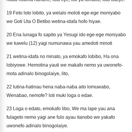
19
Feto loto lobito, ya welalo moloti ege-ege moniyabo
we Goti Uta O Betibo wetina-idafa hofo hiyae.
20
Ena lunaga fo sapito ya Yesugi ido ege-ege moniyabo
we tuwelu (12) yagi numunawa yau amedoti minoti
21
wetina-idafa no minato, ya emokafo lobibo, Ha ona
lobiyowe. Hemotina yauti we makafo nemo ya uwonefo-
mota adinalo binogolaiye, lito,
22
lutina-hatinau hena naba-naba aito lomuwabo,
Wenabao, nemofe? loti muki loga o edae.
23
Loga o edato, emokafo libo, We ma lape yau ana
fulageto nemo yagi ane fulo ayau itanobo we yakafo
uwonefo adinalo binogolaiye.