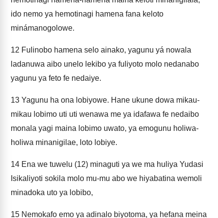
ido nemo ya hemotinagi hamena fana keloto
minámanogolowe.
12
Fulinobo hamena selo ainako, yagunu yá nowala
ladanuwa aibo unelo lekibo ya fuliyoto molo nedanabo
yagunu ya feto fe nedaiye.
13
Yagunu ha ona lobiyowe. Hane ukune dowa mikau-
mikau lobimo uti uti wenawa me ya idafawa fe nedaibo
monala yagi maina lobimo uwato, ya emogunu holiwa-
holiwa minanigilae, loto lobiye.
14
Ena we tuwelu (12) minaguti ya we ma huliya Yudasi
Isikaliyoti sokila molo mu-mu abo we hiyabatina wemoli
minadoka uto ya lobibo,
15
Nemokafo emo ya adinalo biyotoma, ya hefana meina