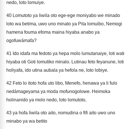
nedo, loto lomuiye.
40
Lomutoto ya liwila oto ege-ege moniyabo we minado
loto wa betima, uwo uno minato ya Pita lomuibo, Nemogi
hamena fouma efoma maina hiyaba anabo ya
ogofuwámafa?
41
Ido idafa ma fedoto ya hepa molo lumutanaiye, loti wati
hiyaba oti Goti lomutiko minalo. Lutinau feto feyanune, loti
holiyafa, ido utina aubala ya hefola ne, loto lobiye.
42
Feto lo itoto hofa uto libo, Menefo, henawa ya li fulo
nedámageyama ya moda mofunogolowe. Heimoka
holinanido ya molo nedo, loto lomutoto,
43
ya hofa liwila oto aito, nomudina o fifi aito uwo uno
minabo ya wa betito