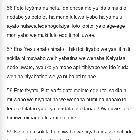
56
Feto feyámama nefa, ido onesa me ya idafa muki o
nedabo ya polofeti ha mono lufuwa iyabo ha yama u
ayalo hulawa fedanogolaiye, loto lobito, yalo ege-ege
moniyabo we muki fulo edoiti holi uwae.
57
Ena Yesu analo hinalo li hiki loti liyabo we yasi ilimiti
sokila hi muwabo we hiyabatina we wenaba Kaiyafasi
nedo uwato, ayauka ya mono api itibiyabo we ido Yuda
wenina hiyabatina we ya nuba oti minae.
58
Feto feyato, Pita ya faigato moloto ege uto, sokila hi
muwabo we hiyabatina we wenaba numuna nabalo lo
fedoto hilalau yoto, ya neidafa fe edanae? Wanowe, loto
himiwe minagu uto amedoto ne.
59
Neto, ena sokila hi muwabo we hiyabatina wemoli ido