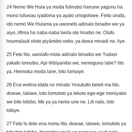
24
Nemo We Hula ya moda fulinobo hanune yagunu ha
mono lufuwau iyadoma ya ayalo unogolowe. Feito unafa,
ido nemo We Hulama ya uwonefo adinalo binaibo we ya
aiyo, lifima ha naba-naba liwila oto linaibo ne. Olafo
houmalauti oloto piyámibo neko, ya dowa minadi ne, liye.
25
Feto lito, uwolafo-mota adinalo binaibo we Yudasi
yakafo lomuibo, Api lilibiyanibo we, nemogunu labe? lito
ya, Heimoka moda lane, loto lomuiye.
26
Ena wetina-idafa no minato Yesukafo beleti ma lito,
dowae, lalowe, loto lomutoto ya lekoto ege-ege moniyabo
we bito lobibo, Me ya ya nemo une ne. Liti nalo, loto
lobiye.
27
Feto lo itoto ena nomu lito, dowae, lalowe, lomutoto ya