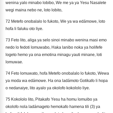
wenina yalo minabo lobibo, We me ya ya Yesu Nasalete
wegi maina nebo ne, loto lobito,
72
Metefo onobalalo lo fukoto, We ya wa edámowe, loto
hofa li faluku oto liye.
73
Feto lito, aliga ya selo sinoi minabo wenina masi emo
nedo lo fedoti lomuwabo, Haka lanibo noka ya holifefe
logeto hemo ya ona emotina minagu yauti minane, loti
lomuwae.
74
Feto lomuwato, hofa Metefo onobalalo lo fukoto, Wewa
ya moda wa edámowe. Ha ona ladámoto Gotikafo li hopa
o nedanaiye, lito ayalo ya okolofo kokololo liye.
75
Kokololo lito, Pitakafo Yesu ha homu lomuibo ya
okolofo nola ladámageto hemokafo hamena tili (3) ya