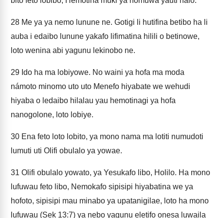
bito feto lobibo, Hemotina muki ya nomuwa yauti nalo.
28
Me ya ya nemo lunune ne. Gotigi li hutifina betibo ha li
auba i edaibo lunune yakafo lifimatina hilili o betinowe,
loto wenina abi yagunu lekinobo ne.
29
Ido ha ma lobiyowe. No waini ya hofa ma moda
námoto minomo uto uto Menefo hiyabate we wehudi
hiyaba o ledaibo hilalau yau hemotinagi ya hofa
nanogolone, loto lobiye.
30
Ena feto loto lobito, ya mono nama ma lotiti numudoti
lumuti uti Olifi obulalo ya yowae.
31
Olifi obulalo yowato, ya Yesukafo libo, Holilo. Ha mono
lufuwau feto libo, Nemokafo sipisipi hiyabatina we ya
hofoto, sipisipi mau minabo ya upatanigilae, loto ha mono
lufuwau (Sek 13:7) ya nebo yagunu eletifo onesa luwaila