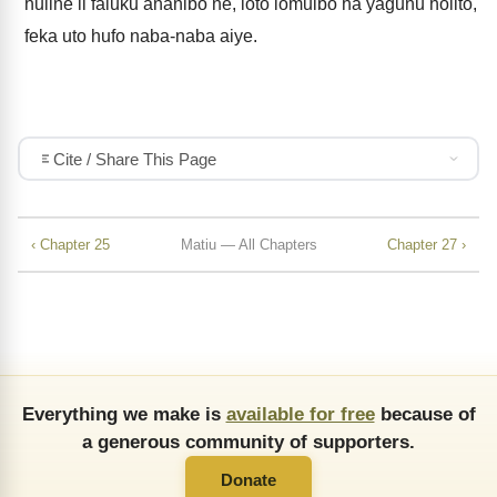
huline li faluku ananibo ne, loto lomuibo ha yagunu holito,
feka uto hufo naba-naba aiye.
Cite / Share This Page
‹ Chapter 25
Matiu — All Chapters
Chapter 27 ›
Everything we make is
available for free
because of
a generous community of supporters.
Donate