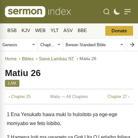
BSB
KJV
WEB
YLT
ASV
BBE
Donate
Home
›
Bibles
›
Siane Lambau NT
›
Matiu 26
Matiu 26
LAM
‹ Chapter 25
Matiu — All Chapters
Chapter 27 ›
1
Ena Yesukafo hawa muki lo huloitoto ya ege-ege
moniyabo we feto lobibo,
2
Hamena loiti ma uwageto ya Goti Uta O Ledaibo foliwa