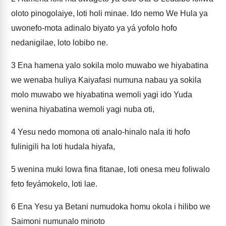
oloto pinogolaiye, loti holi minae. Ido nemo We Hula ya
uwonefo-mota adinalo biyato ya yá yofolo hofo
nedanigilae, loto lobibo ne.
3
Ena hamena yalo sokila molo muwabo we hiyabatina
we wenaba huliya Kaiyafasi numuna nabau ya sokila
molo muwabo we hiyabatina wemoli yagi ido Yuda
wenina hiyabatina wemoli yagi nuba oti,
4
Yesu nedo momona oti analo-hinalo nala iti hofo
fulinigili ha loti hudala hiyafa,
5
wenina muki lowa fina fitanae, loti onesa meu foliwalo
feto feyámokelo, loti lae.
6
Ena Yesu ya Betani numudoka homu okola i hilibo we
Saimoni numunalo minoto