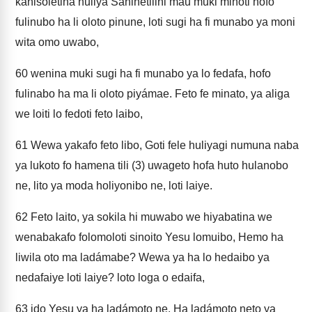
kanisoletina huliya Sanihetilini mau muki minoti hofo
fulinubo ha li oloto pinune, loti sugi ha fi munabo ya moni
wita omo uwabo,
60
wenina muki sugi ha fi munabo ya lo fedafa, hofo
fulinabo ha ma li oloto piyámae. Feto fe minato, ya aliga
we loiti lo fedoti feto laibo,
61
Wewa yakafo feto libo, Goti fele huliyagi numuna naba
ya lukoto fo hamena tili (3) uwageto hofa huto hulanobo
ne, lito ya moda holiyonibo ne, loti laiye.
62
Feto laito, ya sokila hi muwabo we hiyabatina we
wenabakafo folomoloti sinoito Yesu lomuibo, Hemo ha
liwila oto ma ladámabe? Wewa ya ha lo hedaibo ya
nedafaiye loti laiye? loto loga o edaifa,
63
ido Yesu ya ha ladámoto ne. Ha ladámoto neto ya