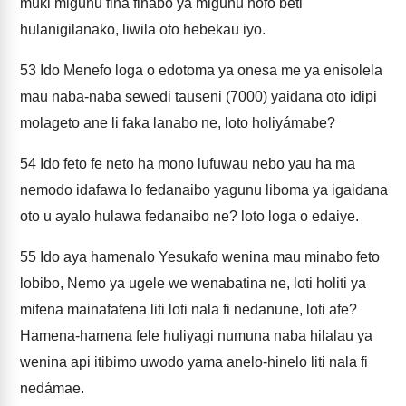
muki migunu fina finabo ya migunu hofo beti
hulanigilanako, liwila oto hebekau iyo.
53
Ido Menefo loga o edotoma ya onesa me ya enisolela
mau naba-naba sewedi tauseni (7000) yaidana oto idipi
molageto ane li faka lanabo ne, loto holiyámabe?
54
Ido feto fe neto ha mono lufuwau nebo yau ha ma
nemodo idafawa lo fedanaibo yagunu liboma ya igaidana
oto u ayalo hulawa fedanaibo ne? loto loga o edaiye.
55
Ido aya hamenalo Yesukafo wenina mau minabo feto
lobibo, Nemo ya ugele we wenabatina ne, loti holiti ya
mifena mainafafena liti loti nala fi nedanune, loti afe?
Hamena-hamena fele huliyagi numuna naba hilalau ya
wenina api itibimo uwodo yama anelo-hinelo liti nala fi
nedámae.