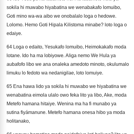
sokila hi muwabo hiyabatina we wenabakafo lomuibo,
Goti mino wa-wa aibo we onobalalo loga o hedowe.
Lolomo. Hemo Goti Hipala Kilistoma minabe? loto loga o
edaiye.
64
Loga o edaito, Yesukafo lomuibo, Heimokakafo moda
lotane. Ido ha ma lobiyowe. Aliga nemo We Hula ya
aubafofo libo we ana onaleka amedoto minoto, okulumalo
limuku lo fedoto wa nedanigilae, loto lomuiye.
65
Ena hawa lido ya sokila hi muwabo we hiyabatina we
wenabatina eimola ulalo owo feka lito ya libo, Ake, moda
Metefo hamana hitaiye. Wenina ma ha fi munabo ya
sutina fiyámanune. Metefo hamana onesa hibo ya moda
holitanako,