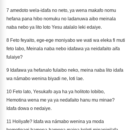
7
amedoto wela-idafa no neto, ya wena makafo nomu
hefana pana hibo nomuku no ladanuwa aibo meinala
naba nebo ya lito loto Yesu atalalo leki edaiye.
8
Feto feyaito, ege-ege moniyabo we wati wa eleka fi muti
feto labo, Meinala naba nebo idafawa ya neidafaito aifa
fulaiye?
9
Idafawa ya hefanalo fulaibo neko, meina naba lito idafa
wa námabo wenina biyadi ne, loti lae.
10
Feto lato, Yesukafo aya ha ya holitoto lobibo,
Hemotina wena me ya ya nedafaito hanu mu minae?
Idafa dowa o nedaiye.
11
Holiyafe? Idafa wa námabo wenina ya moda
hemotinagi hamena-hamena maina keloti minanigilafa,