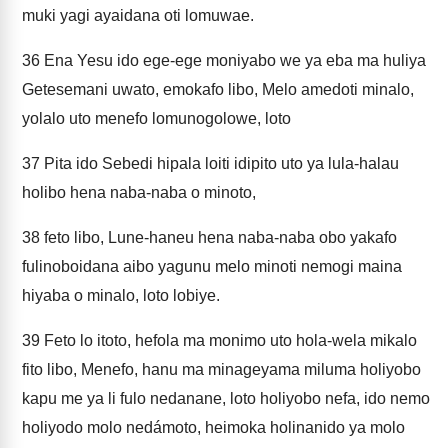
muki yagi ayaidana oti lomuwae.
36
Ena Yesu ido ege-ege moniyabo we ya eba ma huliya
Getesemani uwato, emokafo libo, Melo amedoti minalo,
yolalo uto menefo lomunogolowe, loto
37
Pita ido Sebedi hipala loiti idipito uto ya lula-halau
holibo hena naba-naba o minoto,
38
feto libo, Lune-haneu hena naba-naba obo yakafo
fulinoboidana aibo yagunu melo minoti nemogi maina
hiyaba o minalo, loto lobiye.
39
Feto lo itoto, hefola ma monimo uto hola-wela mikalo
fito libo, Menefo, hanu ma minageyama miluma holiyobo
kapu me ya li fulo nedanane, loto holiyobo nefa, ido nemo
holiyodo molo nedámoto, heimoka holinanido ya molo