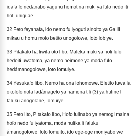
idafa fe nedanabo yagunu hemotina muki ya fulo nedo iti
holi unigilae.
32
Feto feyanafa, ido nemo fuliyoguti sinoito ya Galili
mikau u homu molo betito unogolowe, loto lobiye.
33
Pitakafo ha liwila oto libo, Maleka muki ya holi fulo
hedoiti uwatoma, ya nemo neimone ya moda fulo
hedámanogolowe, loto lomuiye.
34
Yesukafo libo, Nemo ha ona lohomowe. Eletifo luwaila
okolofo nola ladámageto ya hamena tili (3) ya huline li
faluku anogolane, lomuiye.
35
Feto lito, Pitakafo libo, Hofo fulinabo ya nemogi maina
hofo nedo fuliyatoma, moda hulika li faluku
ámanogolowe, loto lomuito, ido ege-ege moniyabo we