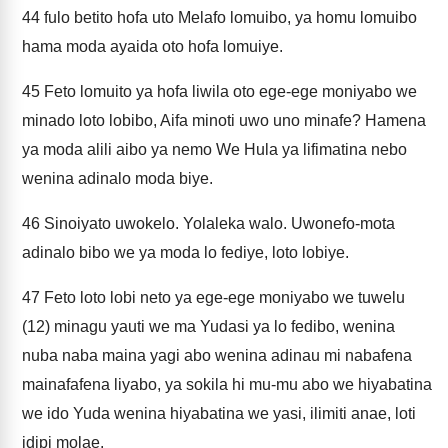
44
fulo betito hofa uto Melafo lomuibo, ya homu lomuibo
hama moda ayaida oto hofa lomuiye.
45
Feto lomuito ya hofa liwila oto ege-ege moniyabo we
minado loto lobibo, Aifa minoti uwo uno minafe? Hamena
ya moda alili aibo ya nemo We Hula ya lifimatina nebo
wenina adinalo moda biye.
46
Sinoiyato uwokelo. Yolaleka walo. Uwonefo-mota
adinalo bibo we ya moda lo fediye, loto lobiye.
47
Feto loto lobi neto ya ege-ege moniyabo we tuwelu
(12) minagu yauti we ma Yudasi ya lo fedibo, wenina
nuba naba maina yagi abo wenina adinau mi nabafena
mainafafena liyabo, ya sokila hi mu-mu abo we hiyabatina
we ido Yuda wenina hiyabatina we yasi, ilimiti anae, loti
idipi molae.