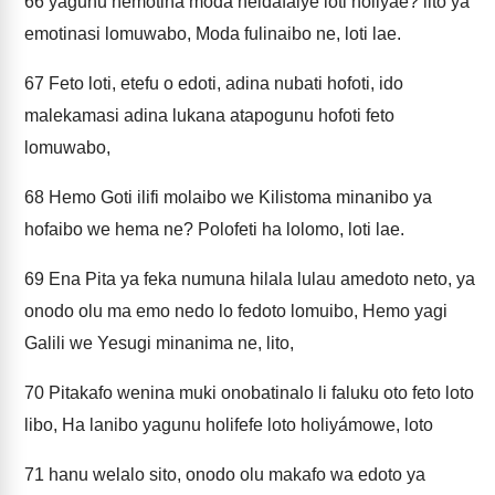
66
yagunu hemotina moda neidafaiye loti holiyae? lito ya
emotinasi lomuwabo, Moda fulinaibo ne, loti lae.
67
Feto loti, etefu o edoti, adina nubati hofoti, ido
malekamasi adina lukana atapogunu hofoti feto
lomuwabo,
68
Hemo Goti ilifi molaibo we Kilistoma minanibo ya
hofaibo we hema ne? Polofeti ha lolomo, loti lae.
69
Ena Pita ya feka numuna hilala lulau amedoto neto, ya
onodo olu ma emo nedo lo fedoto lomuibo, Hemo yagi
Galili we Yesugi minanima ne, lito,
70
Pitakafo wenina muki onobatinalo li faluku oto feto loto
libo, Ha lanibo yagunu holifefe loto holiyámowe, loto
71
hanu welalo sito, onodo olu makafo wa edoto ya