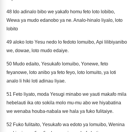
48
Ido adinalo bibo we yakafo homu feto loto lobibo,
Wewa ya mudo edanobo ya ne. Analo-hinalo liyalo, loto
lobito
49
aloko loto Yesu nedo lo fedoto lomuibo, Api lilibiyanibo
we, dowae, loto mudo edaiye.
50
Mudo edaito, Yesukafo lomuibo, Yonewe, feto
feyanowe, loto anibo ya feto feyo, loto lomuito, ya loti
analo li hiki loti adinau liyae.
51
Feto liyato, moda Yesugi minabo we yauti makafo mila
hebelauti ika oto sokila molo mu-mu abo we hiyabatina
we wenaba houba-nabala we hala ya fuko fulitaiye.
52
Fuko fulitaito, Yesukafo wa edoto ya lomuibo, Wenina