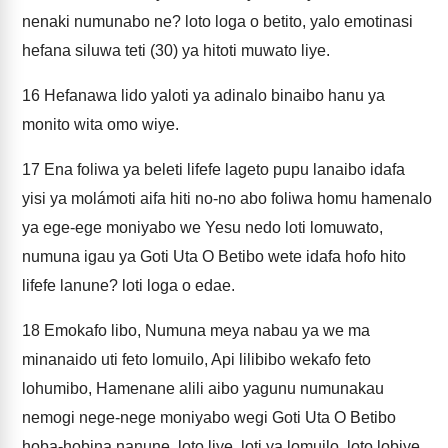
nenaki numunabo ne? loto loga o betito, yalo emotinasi
hefana siluwa teti (30) ya hitoti muwato liye.
16
Hefanawa lido yaloti ya adinalo binaibo hanu ya
monito wita omo wiye.
17
Ena foliwa ya beleti lifefe lageto pupu lanaibo idafa
yisi ya molámoti aifa hiti no-no abo foliwa homu hamenalo
ya ege-ege moniyabo we Yesu nedo loti lomuwato,
numuna igau ya Goti Uta O Betibo wete idafa hofo hito
lifefe lanune? loti loga o edae.
18
Emokafo libo, Numuna meya nabau ya we ma
minanaido uti feto lomuilo, Api lilibibo wekafo feto
lohumibo, Hamenane alili aibo yagunu numunakau
nemogi nege-nege moniyabo wegi Goti Uta O Betibo
hoba-hobina nanune, loto liye, loti ya lomuilo, loto lobiye.