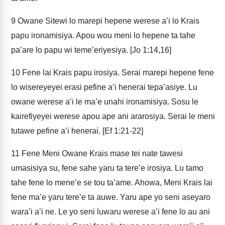
9
Owane Sitewi lo marepi hepene werese a’i lo Krais
papu ironamisiya. Apou wou meni lo hepene ta tahe
pa’are lo papu wi teme’eriyesiya. [Jo 1:14,16]
10
Fene lai Krais papu irosiya. Serai marepi hepene fene
lo wisereyeyei erasi pefine a’i henerai tepa’asiye. Lu
owane werese a’i le ma’e unahi ironamisiya. Sosu le
kairefiyeyei werese apou ape ani ararosiya. Serai le meni
tutawe pefine a’i henerai. [Ef 1:21-22]
11
Fene Meni Owane Krais mase tei nate tawesi
umasisiya su, fene sahe yaru ta tere’e irosiya. Lu tamo
tahe fene lo mene’e se tou ta’ame. Ahowa, Meni Krais lai
fene ma’e yaru tere’e ta auwe. Yaru ape yo seni aseyaro
wara’i a’i ne. Le yo seni luwaru werese a’i fene lo au ani