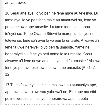
ani ararowe.
16
Serai ane ayei lo yo peri ne fene ma’e au te’esiya. Lu
tamo ayei lo yo peri fene ma’e au atuatuwei su, fene yo
peri ape owe ape umasite. Lu tamo fene ma’e apou
te’eyei su, “Fene Owane Sitewi lo marepi umasiyei ne
toteyei su, fene sa’i ayei lo yo peri fa umasite. Aiwawe a’i
fene ta’uwe hereiyei lo yo peri fa umasite. Yame he’i
heneraiyei su, fene yo peri nomo lo fa umasite. Sosu
aiwawe a’i fene nowe amou lo yo peri fa umasite.” Ahowa,
fene yo peri werese lowe lo owe ape umasite. [Ro 14:1-
12]
17
Tu naifa weriyei etiri eite mo lowe au atuatusiya ape,
apou wou aweru awerou yahowa’i ne. Etiri ape mo etiri
pefine werese a’i me’iye henerairowa ape, napetu