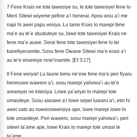
7
Fene Krais ne tote tawesiye su, le tote tawesiyei fene lo
Meni Sitewi wiyeme pefine a’i henerai. Apou wou a’i me
napi hi awei papu wisiya. Lu tamo Krais lo marepi fene
ma’e au te’e atuatuteye su, lowe tote tawesiyei Krais ne
fene ma’e auwe. Serai fene tote tawesiyei fene lo tei
kairefiyenamite. Sosu fene Owane Sitewi ma’e erasi a’i
au te’e wisereye nine’inamite. [Ef 3:17]
8
Fene weiyai! Lu taune tomu ne’ese fene ma’e peri fiyaru
heneruwe wawero a’i, sosu marepi yahowa’i au te’e
areareyei ne totesiya. Lowe ya’ariyei lo marepi tote
umasiteye. Sosu aiwawe a’i lowe sepei luwaru a’i, etiri hi
awei sato au noweinoweisiya ape, lowe marepi lowe lo
tote umasiteye. Peri wawero, sosu marepi yahowa’i, peri
sitewi ta’ame ape, lowe Krais lo marepi tote umasi te
ta’ame.