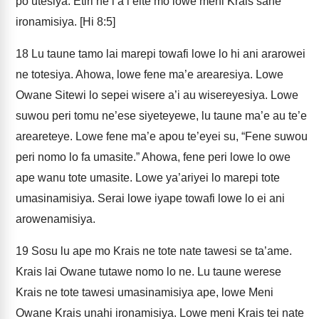
po’utesiya. Etiri he’i a’i eite mo lowe meni Krais sahe
ironamisiya. [Hi 8:5]
18
Lu taune tamo lai marepi towafi lowe lo hi ani ararowei
ne totesiya. Ahowa, lowe fene ma’e arearesiya. Lowe
Owane Sitewi lo sepei wisere a’i au wisereyesiya. Lowe
suwou peri tomu ne’ese siyeteyewe, lu taune ma’e au te’e
areareteye. Lowe fene ma’e apou te’eyei su, “Fene suwou
peri nomo lo fa umasite.” Ahowa, fene peri lowe lo owe
ape wanu tote umasite. Lowe ya’ariyei lo marepi tote
umasinamisiya. Serai lowe iyape towafi lowe lo ei ani
arowenamisiya.
19
Sosu lu ape mo Krais ne tote nate tawesi se ta’ame.
Krais lai Owane tutawe nomo lo ne. Lu taune werese
Krais ne tote tawesi umasinamisiya ape, lowe Meni
Owane Krais unahi ironamisiya. Lowe meni Krais tei nate