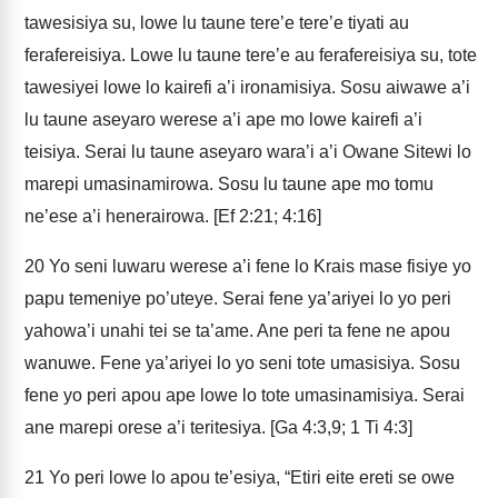
tawesisiya su, lowe lu taune tere’e tere’e tiyati au
ferafereisiya. Lowe lu taune tere’e au ferafereisiya su, tote
tawesiyei lowe lo kairefi a’i ironamisiya. Sosu aiwawe a’i
lu taune aseyaro werese a’i ape mo lowe kairefi a’i
teisiya. Serai lu taune aseyaro wara’i a’i Owane Sitewi lo
marepi umasinamirowa. Sosu lu taune ape mo tomu
ne’ese a’i henerairowa. [Ef 2:21; 4:16]
20
Yo seni luwaru werese a’i fene lo Krais mase fisiye yo
papu temeniye po’uteye. Serai fene ya’ariyei lo yo peri
yahowa’i unahi tei se ta’ame. Ane peri ta fene ne apou
wanuwe. Fene ya’ariyei lo yo seni tote umasisiya. Sosu
fene yo peri apou ape lowe lo tote umasinamisiya. Serai
ane marepi orese a’i teritesiya. [Ga 4:3,9; 1 Ti 4:3]
21
Yo peri lowe lo apou te’esiya, “Etiri eite ereti se owe