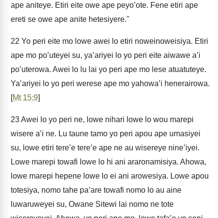
ape aniteye. Etiri eite owe ape peyo’ote. Fene etiri ape
ereti se owe ape anite hetesiyere."
22
Yo peri eite mo lowe awei lo etiri noweinoweisiya. Etiri
ape mo po’uteyei su, ya’ariyei lo yo peri eite aiwawe a’i
po’uterowa. Awei lo lu lai yo peri ape mo lese atuatuteye.
Ya’ariyei lo yo peri werese ape mo yahowa’i henerairowa.
[
Mt 15:9
]
23
Awei lo yo peri ne, lowe nihari lowe lo wou marepi
wisere a’i ne. Lu taune tamo yo peri apou ape umasiyei
su, lowe etiri tere’e tere’e ape ne au wisereye nine’iyei.
Lowe marepi towafi lowe lo hi ani araronamisiya. Ahowa,
lowe marepi hepene lowe lo ei ani arowesiya. Lowe apou
totesiya, nomo tahe pa’are towafi nomo lo au aine
luwaruweyei su, Owane Sitewi lai nomo ne tote