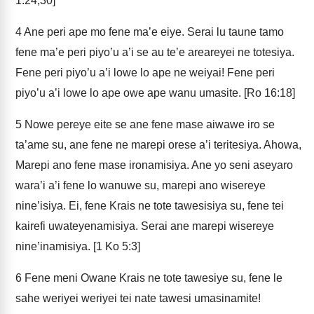
1:24,30]
4
Ane peri ape mo fene ma’e eiye. Serai lu taune tamo
fene ma’e peri piyo’u a’i se au te’e areareyei ne totesiya.
Fene peri piyo’u a’i lowe lo ape ne weiyai! Fene peri
piyo’u a’i lowe lo ape owe ape wanu umasite. [Ro 16:18]
5
Nowe pereye eite se ane fene mase aiwawe iro se
ta’ame su, ane fene ne marepi orese a’i teritesiya. Ahowa,
Marepi ano fene mase ironamisiya. Ane yo seni aseyaro
wara’i a’i fene lo wanuwe su, marepi ano wisereye
nine’isiya. Ei, fene Krais ne tote tawesisiya su, fene tei
kairefi uwateyenamisiya. Serai ane marepi wisereye
nine’inamisiya. [1 Ko 5:3]
6
Fene meni Owane Krais ne tote tawesiye su, fene le
sahe weriyei weriyei tei nate tawesi umasinamite!