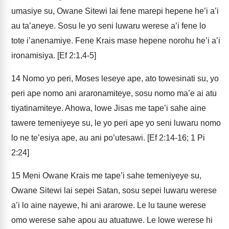
umasiye su, Owane Sitewi lai fene marepi hepene he’i a’i
au ta’aneye. Sosu le yo seni luwaru werese a’i fene lo
tote i’anenamiye. Fene Krais mase hepene norohu he’i a’i
ironamisiya. [Ef 2:1,4-5]
14
Nomo yo peri, Moses leseye ape, ato towesinati su, yo
peri ape nomo ani araronamiteye, sosu nomo ma’e ai atu
tiyatinamiteye. Ahowa, lowe Jisas me tape’i sahe aine
tawere temeniyeye su, le yo peri ape yo seni luwaru nomo
lo ne te’esiya ape, au ani po’utesawi. [Ef 2:14-16; 1 Pi
2:24]
15
Meni Owane Krais me tape’i sahe temeniyeye su,
Owane Sitewi lai sepei Satan, sosu sepei luwaru werese
a’i lo aine nayewe, hi ani ararowe. Le lu taune werese
omo werese sahe apou au atuatuwe. Le lowe werese hi