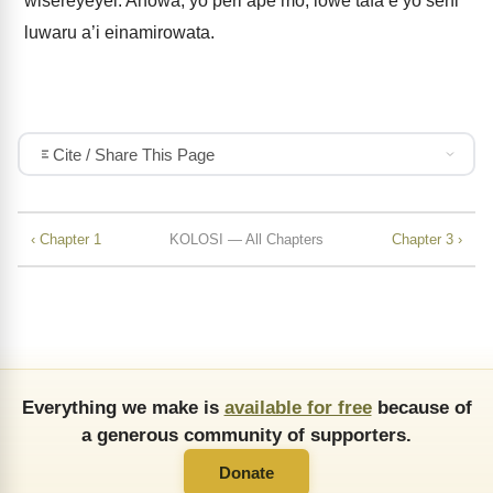
wisereyeyei. Ahowa, yo peri ape mo, lowe tafa’e yo seni
luwaru a’i einamirowata.
Cite / Share This Page
‹ Chapter 1
KOLOSI — All Chapters
Chapter 3 ›
Everything we make is
available for free
because of
a generous community of supporters.
Donate