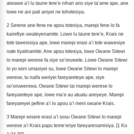
aiwawe a’i lu taune tere’e nihari ano siye ta’ame ape, ane
lowe ne ani pati aniyei ne tohotesiya.
2
Serene ane fene ne apou totesiya, marepi fene lo fa
kairefiye uwateyenamite. Lowe lu taune tere’e, Krais ne
tote tawesisiya ape, lowe marepi erasi a’i tote wawesiye
nate tiyatinamite. Ane apou totesiya, lowe Owane Sitewi
lo marepi werese fa siye so’oruwete. Lowe Owane Sitewi
lo yo seni umasiyei su, lowe Owane Sitewi lo marepi
werese, tu naifa weriyei fareyareteye ape, siye
so’oruwerowa. Owane Sitewi lai marepi werese lo
fareyareteye ape, lowe ma’e au atuatu areiyeye. Marepi
fareyareyei pefine a’i lo apou a’i meni owane Krais.
3
Marepi wisere erasi a’i sosu Owane Sitewi lo marepi
werese a’i Krais papu teme’eriye fareyarenamisiya. [1 Ko