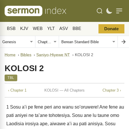
BSB
KJV
WEB
YLT
ASV
BBE
Donate
Home
›
Bibles
›
Saniyo-Hiyewe NT
›
KOLOSI 2
KOLOSI 2
TBL
‹ Chapter 1
KOLOSI — All Chapters
Chapter 3 ›
1
Sosu a’i pe fene peri ano wanu so’oruwere! Ane fene au
pati aniyei ne ta’ane tohotesiya. Sosu ane lu taune omo
Laodisia irosiya ape, aiwawe a’i au pati anisiya. Sosu