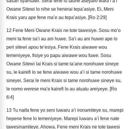
sasari fiyarisawi. Serai fene lu taune aseyaro wara’i a’i
Owane Sitewi lo nihe se henerai tepa’asiye. Ei, Meni
Krais yaru ape fene ma’e au tepa’asiye. [Ro 2:29]
12
Fene Meni Owane Krais ne tote tawesiye. Sosu mo’o
meni ta fene sa’i au ani huwe. Sa’i au ani huwei ape lo
peri sitewi apou te’esiya. Fene Krais aiwawe wou
temeniyeye, fisiye yo papu aiwawe wou fuwe. Sosu
Owane Sitewi lai Krais si tame ta’ane norohuwe sineye
su, le kairefi lo se fene aiwawe wou a’i si tame norohuwe
sineyei. Serai le meni Krais si tame norohuwe sineye su,
le nomo werese ma’e kairefi lo au atuatu areiyeye. [Ro
6:4]
13
Tu naifa fene yo seni luwaru a’i ironamiteye su, marepi
hepene fene lo temeniyeye. Marepi luwaru a’i fene nate
tawesinamiteye. Ahowa. Fene meni Krais ne tote tawesi