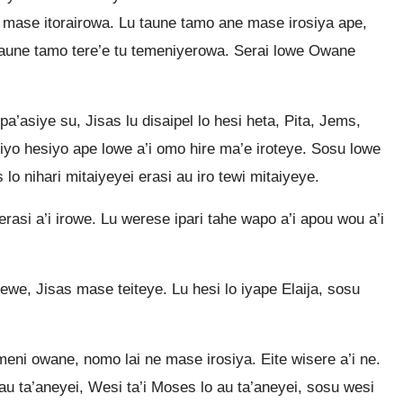
o mase itorairowa. Lu taune tamo ane mase irosiya ape,
taune tamo tere’e tu temeniyerowa. Serai lowe Owane
pa’asiye su, Jisas lu disaipel lo hesi heta, Pita, Jems,
iyo hesiyo ape lowe a’i omo hire ma’e iroteye. Sosu lowe
lo nihari mitaiyeyei erasi au iro tewi mitaiyeye.
erasi a’i irowe. Lu werese ipari tahe wapo a’i apou wou a’i
we, Jisas mase teiteye. Lu hesi lo iyape Elaija, sosu
eni owane, nomo lai ne mase irosiya. Eite wisere a’i ne.
au ta’aneyei, Wesi ta’i Moses lo au ta’aneyei, sosu wesi