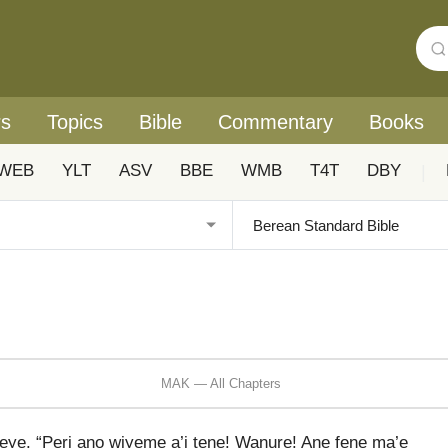
rs
Topics
Bible
Commentary
Books
WEB
YLT
ASV
BBE
WMB
T4T
DBY
|
MAK — All Chapters
eteye. “Peri ano wiyeme a’i tene! Wanure! Ane fene ma’e