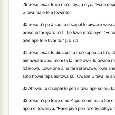
29
Sosu Jisas lowe ma’e itiya’u eiye, “Fene sep
Sitewi ma’e te’e towerite."
30
Sosu a’i pe Jisas lu disaipel lo aiwawe wesi 
eresene fareyare a’i fi. Le lowe ma’e eiye, “Fen
owe ape te’e fiyarite.” [Jo 7:1]
31
Sosu Jisas lu disaipel lo ma’e apou au te’e a
eimawesai ape, meni ta lai ane awei lu owane ma
toterowa. Lowe ane aine tera’erowawe, lowe ane
sato howei tepa’asirowa su, Owane Sitewi lai an
32
Ahowa, lu disaipel lo peri sitewi ape so’oru t
33
Sosu a’i pe lowe omo Kaperneam ma’e henerai.
apou ei toweriye, “Fene piye peri te’e tiyatiteye