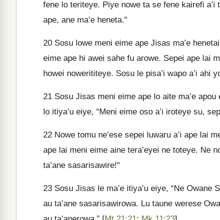
fene lo teriteye. Piye nowe ta se fene kairefi a’
ape, ane ma’e heneta."
20
Sosu lowe meni eime ape Jisas ma’e henetai. 
eime ape hi awei sahe fu arowe. Sepei ape lai
howei nowerititeye. Sosu le pisa’i wapo a’i ahi 
21
Sosu Jisas meni eime ape lo aite ma’e apou e
lo itiya’u eiye, “Meni eime oso a’i iroteye su, se
22
Nowe tomu ne’ese sepei luwaru a’i ape lai me
ape lai meni eime aine tera’eyei ne toteye. Ne n
ta’ane sasarisawire!"
23
Sosu Jisas le ma’e itiya’u eiye, “Ne Owane Sit
au ta’ane sasarisawirowa. Lu taune werese Owan
au ta’anerowa.” [
Mt 21:21
;
Mk 11:23
]