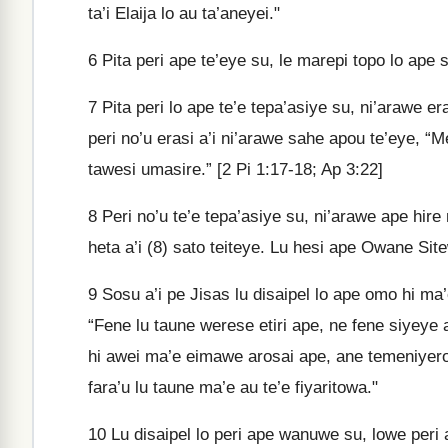
ta’i Elaija lo au ta’aneyei."
6
Pita peri ape te’eye su, le marepi topo lo ape
7
Pita peri lo ape te’e tepa’asiye su, ni’arawe e
peri no’u erasi a’i ni’arawe sahe apou te’eye, “M
tawesi umasire.” [2 Pi 1:17-18; Ap 3:22]
8
Peri no’u te’e tepa’asiye su, ni’arawe ape hire 
heta a’i (8) sato teiteye. Lu hesi ape Owane Sit
9
Sosu a’i pe Jisas lu disaipel lo ape omo hi ma’e
“Fene lu taune werese etiri ape, ne fene siyeye 
hi awei ma’e eimawe arosai ape, ane temeniyer
fara’u lu taune ma’e au te’e fiyaritowa."
10
Lu disaipel lo peri ape wanuwe su, lowe peri ap