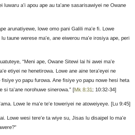
ei luwaru a’i apou ape au ta’ane sasarisawiyei ne Owane
ape arunatiyewe, lowe omo pani Galili ma’e fi. Lowe
e lu taune werese ma’e, ane eiwerou ma’e irosiya ape, peri
tuatuteye, “Meni ape, Owane Sitewi lai hi awei ma’e
’e etiyei ne henetirowa. Lowe ane aine tera’eyei ne
 fisiye yo papu furowa. Ane fisiye yo papu nowe hesi heta
e si ta’ane norohuwe sinerowa.” [
Mk 8:31
; 10:32-34]
a’ama. Lowe le ma’e te’e toweriyei ne atoweiyeye. [Lu 9:45]
 Lowe wesi tere’e ta wiye su, Jisas lu disaipel lo ma’e
 awere?"