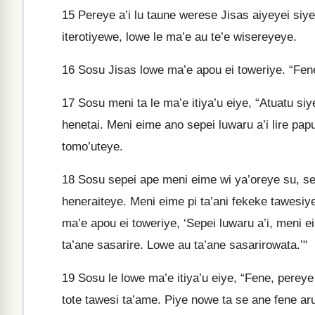
15
Pereye a’i lu taune werese Jisas aiyeyei siy
iterotiyewe, lowe le ma’e au te’e wisereyeye.
16
Sosu Jisas lowe ma’e apou ei toweriye. “Fene 
17
Sosu meni ta le ma’e itiya’u eiye, “Atuatu si
henetai. Meni eime ano sepei luwaru a’i lire papu
tomo’uteye.
18
Sosu sepei ape meni eime wi ya’oreye su, sepe
heneraiteye. Meni eime pi ta’ani fekeke tawesiye
ma’e apou ei toweriye, ‘Sepei luwaru a’i, meni e
ta’ane sasarire. Lowe au ta’ane sasarirowata.’"
19
Sosu le lowe ma’e itiya’u eiye, “Fene, perey
tote tawesi ta’ame. Piye nowe ta se ane fene a