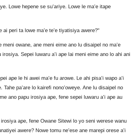
eye. Lowe hepene se su’ariye. Lowe le ma’e itape
ai peri ta lowe ma’e te’e tiyatisiya awere?"
ye meni owane, ane meni eime ano lu disaipel no ma’e
 irosiya. Sepei luwaru a’i ape lai meni eime ano lo ahi ani
i ape le hi awei ma’e fu arowe. Le ahi pisa’i wapo a’i
. Tahe pa’are lo kairefi nono’oweye. Ane lu disaipel no
ime ano papu irosiya ape, fene sepei luwaru a’i ape au
e irosiya ape, fene Owane Sitewi lo yo seni werese wanu
runatiyei awere? Nowe tomu ne’ese ane marepi orese a’i