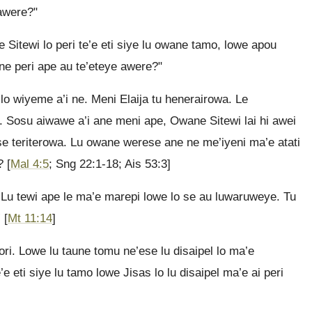
 awere?"
Sitewi lo peri te’e eti siye lu owane tamo, lowe apou
ene peri ape au te’eteye awere?"
lo wiyeme a’i ne. Meni Elaija tu henerairowa. Le
a. Sosu aiwawe a’i ane meni ape, Owane Sitewi lai hi awei
e teriterowa. Lu owane werese ane ne me’iyeni ma’e atati
 [
Mal 4:5
; Sng 22:1-18; Ais 53:3]
 Lu tewi ape le ma’e marepi lowe lo se au luwaruweye. Tu
 [
Mt 11:14
]
tori. Lowe lu taune tomu ne’ese lu disaipel lo ma’e
e eti siye lu tamo lowe Jisas lo lu disaipel ma’e ai peri