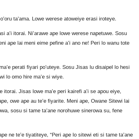
 so’oru ta’ama. Lowe werese atoweiye erasi iroteye.
rasi a’i itorai. Ni’arawe ape lowe werese napetuwe. Sosu
eni ape lai meni eime pefine a’i ano ne! Peri lo wanu tote
ma’e perati fiyari po’uteye. Sosu Jisas lu disaipel lo hesi
ewi lo omo hire ma’e si wiye.
 itorai. Jisas lowe ma’e peri kairefi a’i se apou eiye,
ape, owe ape au te’e fiyarite. Meni ape, Owane Sitewi lai
owa, sosu si tame ta’ane norohuwe sinerowa su, fene
e ne te’e tiyatiteye, “Peri ape lo sitewi eti si tame ta’ane