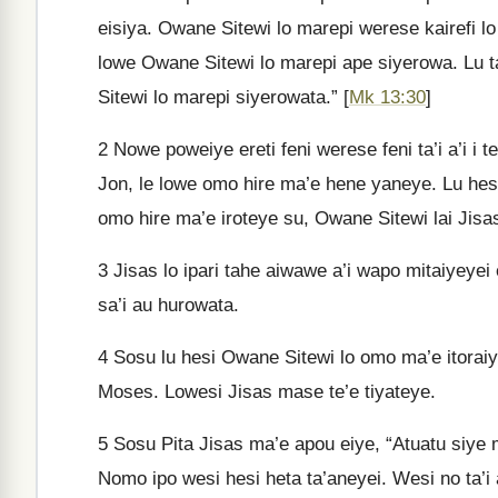
eisiya. Owane Sitewi lo marepi werese kairefi l
lowe Owane Sitewi lo marepi ape siyerowa. Lu 
Sitewi lo marepi siyerowata.” [
Mk 13:30
]
2
Nowe poweiye ereti feni werese feni ta’i a’i i te
Jon, le lowe omo hire ma’e hene yaneye. Lu hes
omo hire ma’e iroteye su, Owane Sitewi lai Jisas 
3
Jisas lo ipari tahe aiwawe a’i wapo mitaiyeyei 
sa’i au hurowata.
4
Sosu lu hesi Owane Sitewi lo omo ma’e itoraiye
Moses. Lowesi Jisas mase te’e tiyateye.
5
Sosu Pita Jisas ma’e apou eiye, “Atuatu siye m
Nomo ipo wesi hesi heta ta’aneyei. Wesi no ta’i 