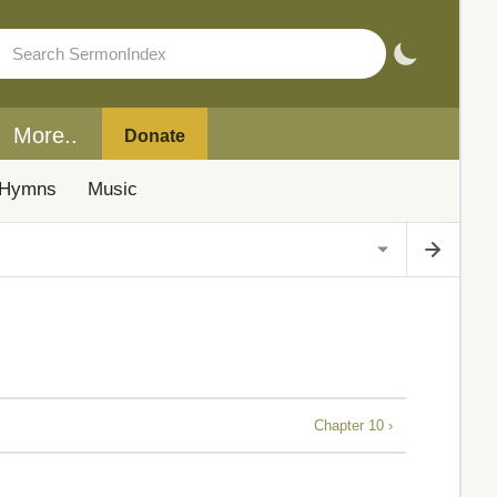
More..
Donate
Hymns
Music
Chapter 10 ›