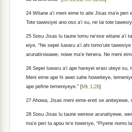
24
Witane a’i meni eime lo aite Jisas ma’e peri 
Tote tawesiyei ano oso a’i su, ne lai tote tawesiy
25
Sosu Jisas lu taune tomu ne’ese witane a’i ta’
eiye, “Ne sepei luwaru a’i ahi tomo’ute tawesiy
arunatirowawe, nowe ma’e henera. Ne meni eime
26
Sepei luwaru a’i ape hareyei erasi uteye su,
Meni eime ape hi awei sahe howeiteye, temeniye
ape pefine temeniyeye.” [
Mk 1:26
]
27
Ahowa, Jisas meni eime ereti se aniteyewe, 
28
Sosu Jisas lu taune werese arunatiyewe, wesi 
ma’e peri ta apou te’e toweriye, “Piyene nomo l