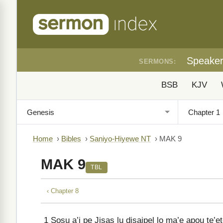
Speake
SERMONS:
BSB
KJV
Home
›
Bibles
›
Saniyo-Hiyewe NT
›
MAK 9
MAK 9
TBL
‹ Chapter 8
1
Sosu a’i pe Jisas lu disaipel lo ma’e apou te’