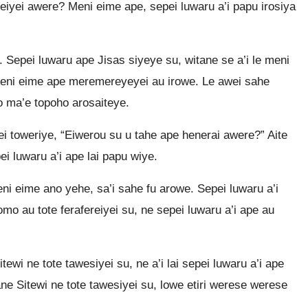
i teiyei awere? Meni eime ape, sepei luwaru a’i papu irosiya
Sepei luwaru ape Jisas siyeye su, witane se a’i le meni
 meni eime ape meremereyeyei au irowe. Le awei sahe
yo ma’e topoho arosaiteye.
i toweriye, “Eiwerou su u tahe ape henerai awere?” Aite
pei luwaru a’i ape lai papu wiye.
ni eime ano yehe, sa’i sahe fu arowe. Sepei luwaru a’i
omo au tote ferafereiyei su, ne sepei luwaru a’i ape au
ewi ne tote tawesiyei su, ne a’i lai sepei luwaru a’i ape
e Sitewi ne tote tawesiyei su, lowe etiri werese werese