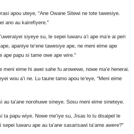
erasi apou uteye, “Ane Owane Sitewi ne tote tawesiye.
ei ano au kairefiyere."
uweraiyei siyeye su, le sepei luwaru a’i ape ma’e ai peri
e ape, apaniye te’ene tawesiye ape, ne meni eime ape
 ape papu si tame owe ape wire."
 le meni eime hi awei sahe fu arowewe, nowe ma’e henerai.
yei wou a’i ne. Lu taune tamo apou te’eye, “Meni eime
si au ta’ane norohuwe sineye. Sosu meni eime sineteye.
ta papu wiye. Nowe me’iye su, Jisas lo lu disaipel le
ai sepei luwaru ape au ta’ane sasarisawi ta’ame awere?"