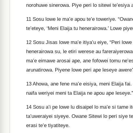
norohuwe sinerowa. Piye peri lo sitewi te’esiya
11
Sosu lowe le ma’e apou te’e toweriye. “Owane 
te’eteye, ‘Meni Elaija tu henerairowa.’ Lowe piy
12
Sosu Jisas lowe ma’e itiya’u eiye, “Peri lowe 
henerairowa su, le etiri werese au fareraiyerow
ma’e eimawe arosai ape, ane fofowei tomu ne’es
arunatirowa. Piyene lowe peri ape leseye awere?
13
Ahowa, ane fene ma’e eisiya, meni Elaija fai.
naifa weriyei meni ta Elaija ne apou ape leseye.”
14
Sosu a’i pe lowe lu disaipel lo ma’e si tame i
ta’uweraiyei siyeye. Owane Sitewi lo peri siye te’
erasi te’e tiyatiteye.