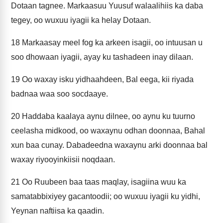
Dotaan tagnee. Markaasuu Yuusuf walaalihiis ka daba
tegey, oo wuxuu iyagii ka helay Dotaan.
18
Markaasay meel fog ka arkeen isagii, oo intuusan u
soo dhowaan iyagii, ayay ku tashadeen inay dilaan.
19
Oo waxay isku yidhaahdeen, Bal eega, kii riyada
badnaa waa soo socdaaye.
20
Haddaba kaalaya aynu dilnee, oo aynu ku tuurno
ceelasha midkood, oo waxaynu odhan doonnaa, Bahal
xun baa cunay. Dabadeedna waxaynu arki doonnaa bal
waxay riyooyinkiisii noqdaan.
21
Oo Ruubeen baa taas maqlay, isagiina wuu ka
samatabbixiyey gacantoodii; oo wuxuu iyagii ku yidhi,
Yeynan naftiisa ka qaadin.