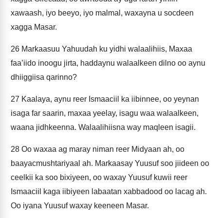
xawaash, iyo beeyo, iyo malmal, waxayna u socdeen
xagga Masar.
26
Markaasuu Yahuudah ku yidhi walaalihiis, Maxaa
faa’iido inoogu jirta, haddaynu walaalkeen dilno oo aynu
dhiiggiisa qarinno?
27
Kaalaya, aynu reer Ismaaciil ka iibinnee, oo yeynan
isaga far saarin, maxaa yeelay, isagu waa walaalkeen,
waana jidhkeenna. Walaalihiisna way maqleen isagii.
28
Oo waxaa ag maray niman reer Midyaan ah, oo
baayacmushtariyaal ah. Markaasay Yuusuf soo jiideen oo
ceelkii ka soo bixiyeen, oo waxay Yuusuf kuwii reer
Ismaaciil kaga iibiyeen labaatan xabbadood oo lacag ah.
Oo iyana Yuusuf waxay keeneen Masar.