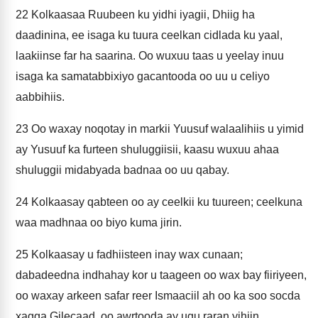
22
Kolkaasaa Ruubeen ku yidhi iyagii, Dhiig ha
daadinina, ee isaga ku tuura ceelkan cidlada ku yaal,
laakiinse far ha saarina. Oo wuxuu taas u yeelay inuu
isaga ka samatabbixiyo gacantooda oo uu u celiyo
aabbihiis.
23
Oo waxay noqotay in markii Yuusuf walaalihiis u yimid
ay Yusuuf ka furteen shuluggiisii, kaasu wuxuu ahaa
shuluggii midabyada badnaa oo uu qabay.
24
Kolkaasay qabteen oo ay ceelkii ku tuureen; ceelkuna
waa madhnaa oo biyo kuma jirin.
25
Kolkaasay u fadhiisteen inay wax cunaan;
dabadeedna indhahay kor u taageen oo wax bay fiiriyeen,
oo waxay arkeen safar reer Ismaaciil ah oo ka soo socda
xagga Gilecaad, oo awrtooda ay ugu raran yihiin