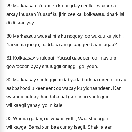
29
Markaasaa Ruubeen ku noqday ceelkii; wuxuuna
arkay inuusan Yuusuf ku jirin ceelka, kolkaasuu dharkiisii
dildillaaciyey.
30
Markaasuu walaalihiis ku noqday, oo wuxuu ku yidhi,
Yarkii ma joogo, haddaba anigu xaggee baan tagaa?
31
Kolkaasay shuluggii Yuusuf qaadeen oo intay orgi
gowraceen ayay shuluggii dhiiggii geliyeen.
32
Markaasay shuluggii midabyada badnaa direen, oo ay
aabbahood u keeneen; oo waxay ku yidhaahdeen, Kan
waannu helnay, haddaba bal garo inuu shuluggii
wiilkaagii yahay iyo in kale.
33
Wuuna gartay, oo wuxuu yidhi, Waa shuluggii
wiilkayga. Bahal xun baa cunay isagii. Shakila’aan