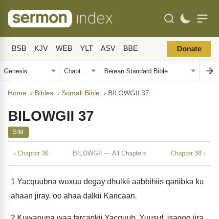
BSB
KJV
WEB
YLT
ASV
BBE
Donate
Home
›
Bibles
›
Somali Bible
›
BILOWGII 37
BILOWGII 37
SIM
‹ Chapter 36
BILOWGII — All Chapters
Chapter 38 ›
1
Yacquubna wuxuu degay dhulkii aabbihiis qariibka ku
ahaan jiray, oo ahaa dalkii Kancaan.
2
Kuwanuna waa farcankii Yacquub. Yuusuf, isagoo jira