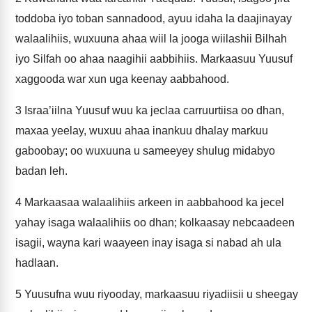
toddoba iyo toban sannadood, ayuu idaha la daajinayay
walaalihiis, wuxuuna ahaa wiil la jooga wiilashii Bilhah
iyo Silfah oo ahaa naagihii aabbihiis. Markaasuu Yuusuf
xaggooda war xun uga keenay aabbahood.
3
Israa’iilna Yuusuf wuu ka jeclaa carruurtiisa oo dhan,
maxaa yeelay, wuxuu ahaa inankuu dhalay markuu
gaboobay; oo wuxuuna u sameeyey shulug midabyo
badan leh.
4
Markaasaa walaalihiis arkeen in aabbahood ka jecel
yahay isaga walaalihiis oo dhan; kolkaasay nebcaadeen
isagii, wayna kari waayeen inay isaga si nabad ah ula
hadlaan.
5
Yuusufna wuu riyooday, markaasuu riyadiisii u sheegay