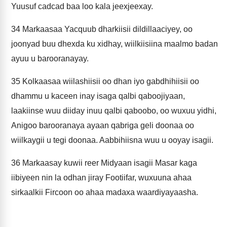
Yuusuf cadcad baa loo kala jeexjeexay.
34
Markaasaa Yacquub dharkiisii dildillaaciyey, oo
joonyad buu dhexda ku xidhay, wiilkiisiina maalmo badan
ayuu u barooranayay.
35
Kolkaasaa wiilashiisii oo dhan iyo gabdhihiisii oo
dhammu u kaceen inay isaga qalbi qaboojiyaan,
laakiinse wuu diiday inuu qalbi qaboobo, oo wuxuu yidhi,
Anigoo barooranaya ayaan qabriga geli doonaa oo
wiilkaygii u tegi doonaa. Aabbihiisna wuu u ooyay isagii.
36
Markaasay kuwii reer Midyaan isagii Masar kaga
iibiyeen nin la odhan jiray Footiifar, wuxuuna ahaa
sirkaalkii Fircoon oo ahaa madaxa waardiyayaasha.