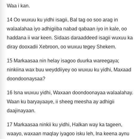
Waa i kan.
14
Oo wuxuu ku yidhi isagii, Bal tag oo soo arag in
walaalahaa iyo adhigiiba nabad qabaan iyo in kale, oo
haddana ii war keen. Sidaas daraaddeed isagii wuxuu ka
diray dooxadii Xebroon, oo wuxuu tegey Shekem.
15
Markaasaa nin helay isagoo duurka wareegaya;
ninkiina wax buu weyddiiyey oo wuxuu ku yidhi, Maxaad
doondoonaysaa?
16
Isna wuxuu yidhi, Waxaan doondoonayaa walaalahay.
Waan ku baryayaaye, ii sheeg meesha ay adhigii
daajinayaan.
17
Markaasaa ninkii ku yidhi, Halkan way ka tageen,
waayo, waxaan maqlay iyagoo isku leh, Ina keena aynu