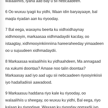
walaalihiis, iyana aad bay u sii nebcaadeen.
6
Oo wuxuu iyagii ku yidhi, Waan idin baryayaaye, bal
maqla riyadan aan ku riyooday.
7
Bal eega, waxaynu beerta ku xidhxidhaynay
xidhmooyin, markaasaa xidhmadaydii kacday, oo
istaagtay, xidhmooyinkiinniina hareeraheeday yimaadeen
oo u sujuudeen xidhmadaydii.
8
Markaasaa walaalihiis ku yidhaahdeen, Ma annagaad
na xukumi doontaa? Amase noo talin doontaa?
Markaasay aad iyo aad ugu sii nebcaadeen riyooyinkiisii
iyo hadalladiisii aawadood.
9
Markaasuu haddana riyo kale ku riyooday, oo
walaalihiis u sheegay, oo wuxuu ku yidhi, Bal eega, riyo
kalaan ku riyoodaye. Waxaan ku riyooday qorraxdii iyo