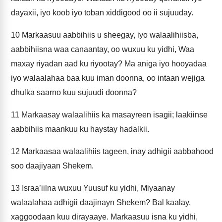
dayaxii, iyo koob iyo toban xiddigood oo ii sujuuday.
10
Markaasuu aabbihiis u sheegay, iyo walaalihiisba,
aabbihiisna waa canaantay, oo wuxuu ku yidhi, Waa
maxay riyadan aad ku riyootay? Ma aniga iyo hooyadaa
iyo walaalahaa baa kuu iman doonna, oo intaan wejiga
dhulka saarno kuu sujuudi doonna?
11
Markaasay walaalihiis ka masayreen isagii; laakiinse
aabbihiis maankuu ku haystay hadalkii.
12
Markaasaa walaalihiis tageen, inay adhigii aabbahood
soo daajiyaan Shekem.
13
Israa’iilna wuxuu Yuusuf ku yidhi, Miyaanay
walaalahaa adhigii daajinayn Shekem? Bal kaalay,
xaggoodaan kuu dirayaaye. Markaasuu isna ku yidhi,