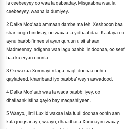
la ceebeeyey oo waa la qabsaday, Misgaabna waa la
ceebeeyey, waana la dumiyey.
2
Dalka Moo’aab ammaan dambe ma leh. Xeshboon baa
shar loogu hindisay, oo waxaa la yidhaahdaa, Kaalaya oo
aynu baabbi’innee si ayan quruun u sii ahaan.
Madmeenay, adigana waa lagu baabbi’in doonaa, oo seef
baa ku eryan doonta.
3
Oo waxaa Xoronayim laga maqli doonaa oohin
qayladeed, kharribaad iyo baabba’ weyn aawadood.
4
Dalka Moo’aab waa la wada baabbi’iyey, oo
dhallaankiisiina qaylo bay maqashiiyeen.
5
Waayo, jiirtii Luxiid waxaa lala fuuli doonaa oohin aan
kala joogsanayn, waayo, dhaadhaca Xoronayim waxay