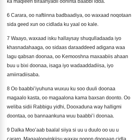
ka maqleen tiiraanyadii oohinta baabbi’idda.
6
Carara, oo naftiinna badbaadiya, oo waxaad noqotaan
sida geed xun oo cidlada ku yaal oo kale.
7
Waayo, waxaad isku hallaysay shuqulladaada iyo
khasnadahaaga, oo sidaas daraaddeed adigana waa
lagu qabsan doonaa, oo Kemooshna maxaabiis ahaan
buu u bixi doonaa, isaga iyo wadaaddadiisa, iyo
amiirradiisaba.
8
Oo baabbi’iyuhuna wuxuu ku soo duuli doonaa
magaalo kasta, oo magaalona kama baxsan doonto. Oo
weliba sidii Rabbigu yidhi, Dooxaduna way halligmi
doontaa, oo bannaankuna wuu baabbi’i doonaa.
9
Dalka Moo’aab baalal siiya si uu u duulo oo uu u
cararo. Magaalooyinkiisu waxay noqon doonaan cidla