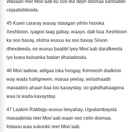
Waxaan reer Moo’aab ku soo dul dejin doonaa sannaddii
ciqaabiddooda.
45
Kuwii cararay waxay istaagan yihiin hooska
Xeshboon, iyagoo taag gabay, waayo, dab baa Xeshboon
ka soo baxay, ololna wuxuu ka soo baxay Siixon
dhexdeeda, oo wuxuu baabbi’iyey Moo’aab darafkeeda
iyo kuwa bulxanka badan dhaladooda.
46
Moo’aabow, adigaa iska hoogay, Kemoosh dadkiisii
way wada halligmeen, maxaa yeelay, wiilashaadii
maxaabiis ahaan baa loo kaxaystay, oo gabdhahaagiina
waa la wada kaxaystay.
47
Laakiin Rabbigu wuxuu leeyahay, Ugudambaysta
maxaabiista reer Moo’aab waan soo celin doonaa.
Intaasu waa xukunkii reer Moo’aab.