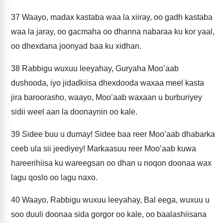
37
Waayo, madax kastaba waa la xiiray, oo gadh kastaba
waa la jaray, oo gacmaha oo dhanna nabaraa ku kor yaal,
oo dhexdana joonyad baa ku xidhan.
38
Rabbigu wuxuu leeyahay, Guryaha Moo’aab
dushooda, iyo jidadkiisa dhexdooda waxaa meel kasta
jira baroorasho, waayo, Moo’aab waxaan u burburiyey
sidii weel aan la doonaynin oo kale.
39
Sidee buu u dumay! Sidee baa reer Moo’aab dhabarka
ceeb ula sii jeediyey! Markaasuu reer Moo’aab kuwa
hareerihiisa ku wareegsan oo dhan u noqon doonaa wax
lagu qoslo oo lagu naxo.
40
Waayo, Rabbigu wuxuu leeyahay, Bal eega, wuxuu u
soo duuli doonaa sida gorgor oo kale, oo baalashiisana