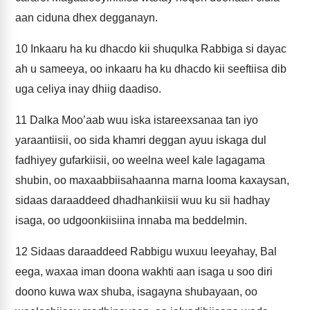
aan ciduna dhex degganayn.
10
Inkaaru ha ku dhacdo kii shuqulka Rabbiga si dayac
ah u sameeya, oo inkaaru ha ku dhacdo kii seeftiisa dib
uga celiya inay dhiig daadiso.
11
Dalka Moo’aab wuu iska istareexsanaa tan iyo
yaraantiisii, oo sida khamri deggan ayuu iskaga dul
fadhiyey gufarkiisii, oo weelna weel kale lagagama
shubin, oo maxaabbiisahaanna marna looma kaxaysan,
sidaas daraaddeed dhadhankiisii wuu ku sii hadhay
isaga, oo udgoonkiisiina innaba ma beddelmin.
12
Sidaas daraaddeed Rabbigu wuxuu leeyahay, Bal
eega, waxaa iman doona wakhti aan isaga u soo diri
doono kuwa wax shuba, isagayna shubayaan, oo