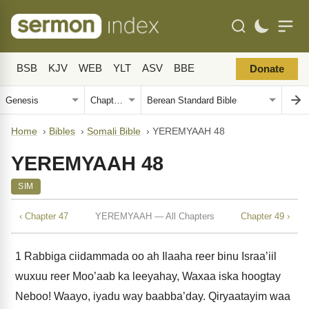
BSB
KJV
WEB
YLT
ASV
BBE
Donate
Home
›
Bibles
›
Somali Bible
›
YEREMYAAH 48
YEREMYAAH 48
SIM
‹ Chapter 47
YEREMYAAH — All Chapters
Chapter 49 ›
1
Rabbiga ciidammada oo ah Ilaaha reer binu Israa’iil
wuxuu reer Moo’aab ka leeyahay, Waxaa iska hoogtay
Neboo! Waayo, iyadu way baabba’day. Qiryaatayim waa