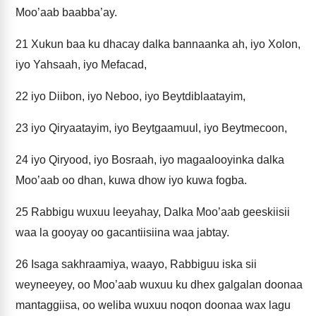
Moo’aab baabba’ay.
21
Xukun baa ku dhacay dalka bannaanka ah, iyo Xolon,
iyo Yahsaah, iyo Mefacad,
22
iyo Diibon, iyo Neboo, iyo Beytdiblaatayim,
23
iyo Qiryaatayim, iyo Beytgaamuul, iyo Beytmecoon,
24
iyo Qiryood, iyo Bosraah, iyo magaalooyinka dalka
Moo’aab oo dhan, kuwa dhow iyo kuwa fogba.
25
Rabbigu wuxuu leeyahay, Dalka Moo’aab geeskiisii
waa la gooyay oo gacantiisiina waa jabtay.
26
Isaga sakhraamiya, waayo, Rabbiguu iska sii
weyneeyey, oo Moo’aab wuxuu ku dhex galgalan doonaa
mantaggiisa, oo weliba wuxuu noqon doonaa wax lagu