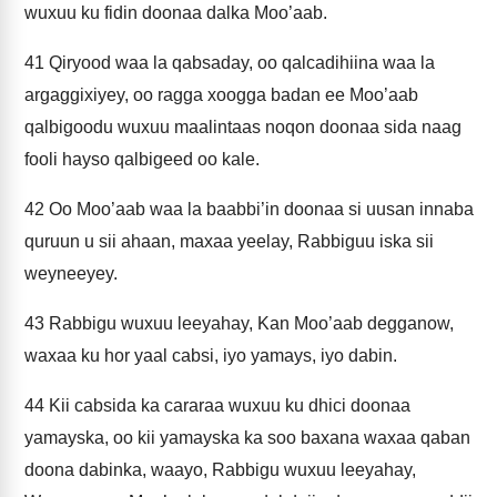
wuxuu ku fidin doonaa dalka Moo’aab.
41
Qiryood waa la qabsaday, oo qalcadihiina waa la
argaggixiyey, oo ragga xoogga badan ee Moo’aab
qalbigoodu wuxuu maalintaas noqon doonaa sida naag
fooli hayso qalbigeed oo kale.
42
Oo Moo’aab waa la baabbi’in doonaa si uusan innaba
quruun u sii ahaan, maxaa yeelay, Rabbiguu iska sii
weyneeyey.
43
Rabbigu wuxuu leeyahay, Kan Moo’aab degganow,
waxaa ku hor yaal cabsi, iyo yamays, iyo dabin.
44
Kii cabsida ka cararaa wuxuu ku dhici doonaa
yamayska, oo kii yamayska ka soo baxana waxaa qaban
doona dabinka, waayo, Rabbigu wuxuu leeyahay,