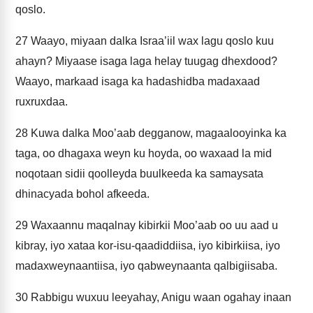
qoslo.
27
Waayo, miyaan dalka Israa’iil wax lagu qoslo kuu
ahayn? Miyaase isaga laga helay tuugag dhexdood?
Waayo, markaad isaga ka hadashidba madaxaad
ruxruxdaa.
28
Kuwa dalka Moo’aab degganow, magaalooyinka ka
taga, oo dhagaxa weyn ku hoyda, oo waxaad la mid
noqotaan sidii qoolleyda buulkeeda ka samaysata
dhinacyada bohol afkeeda.
29
Waxaannu maqalnay kibirkii Moo’aab oo uu aad u
kibray, iyo xataa kor-isu-qaadiddiisa, iyo kibirkiisa, iyo
madaxweynaantiisa, iyo qabweynaanta qalbigiisaba.
30
Rabbigu wuxuu leeyahay, Anigu waan ogahay inaan