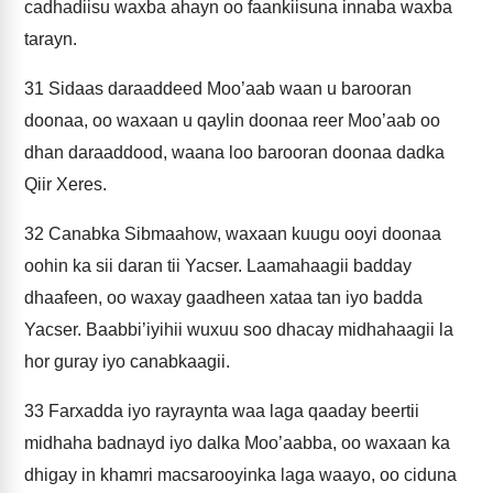
cadhadiisu waxba ahayn oo faankiisuna innaba waxba
tarayn.
31
Sidaas daraaddeed Moo’aab waan u barooran
doonaa, oo waxaan u qaylin doonaa reer Moo’aab oo
dhan daraaddood, waana loo barooran doonaa dadka
Qiir Xeres.
32
Canabka Sibmaahow, waxaan kuugu ooyi doonaa
oohin ka sii daran tii Yacser. Laamahaagii badday
dhaafeen, oo waxay gaadheen xataa tan iyo badda
Yacser. Baabbi’iyihii wuxuu soo dhacay midhahaagii la
hor guray iyo canabkaagii.
33
Farxadda iyo rayraynta waa laga qaaday beertii
midhaha badnayd iyo dalka Moo’aabba, oo waxaan ka
dhigay in khamri macsarooyinka laga waayo, oo ciduna