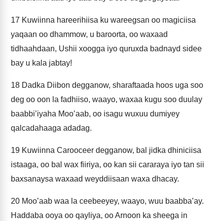
17
Kuwiinna hareerihiisa ku wareegsan oo magiciisa
yaqaan oo dhammow, u baroorta, oo waxaad
tidhaahdaan, Ushii xoogga iyo quruxda badnayd sidee
bay u kala jabtay!
18
Dadka Diibon degganow, sharaftaada hoos uga soo
deg oo oon la fadhiiso, waayo, waxaa kugu soo duulay
baabbi’iyaha Moo’aab, oo isagu wuxuu dumiyey
qalcadahaaga adadag.
19
Kuwiinna Carooceer degganow, bal jidka dhiniciisa
istaaga, oo bal wax fiiriya, oo kan sii cararaya iyo tan sii
baxsanaysa waxaad weyddiisaan waxa dhacay.
20
Moo’aab waa la ceebeeyey, waayo, wuu baabba’ay.
Haddaba ooya oo qayliya, oo Arnoon ka sheega in