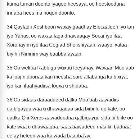
kuma tuman doonto iyagoo heesaya, oo heestooduna
innaba hees ma noqon doonto.
34
Qayladii Xeshboon waxay gaadhay Elecaaleeh iyo tan
iyo Yahas, oo waxaa laga dhawaaqay Socar iyo ilaa
Xoronayim iyo ilaa Ceglad Shelishiyaah, waayo, xataa
biyihii Nimriim way baabba’ayaan.
35
Oo weliba Rabbigu wuxuu leeyahay, Waxaan Moo’aab
ka joojin doonaa kan meesha sare allabariga ku bixiya,
iyo kan ilaahyadiisa fooxa u shidaba.
36
Oo sidaas daraaddeed dalka Moo’aab aawadiis
qalbigaygu waa u dhawaaqaa sida biibiile oo kale, oo
dadka Qiir Xeres aawadoodna qalbigaygu sida biibiile oo
kale waa u dhawaaqaa, saas aawadeed maalkii badnaa
ee ay heleen waa ka wada baabba’ay.