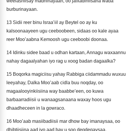
weelashiisay madhinayaan, oo jalxadihiisana wada
burburinayaan.
13
Sidii reer binu Israa’iil ay Beytel oo ay ku
kalsoonaayeen ugu ceeboobeen, sidaas oo kale ayaa
reer Moo’aabna Kemoosh ugu ceeboobi doonaa.
14
Idinku sidee baad u odhan kartaan, Annagu waxaannu
nahay dagaalyahan iyo rag u xoog badan dagaalka?
15
Boqorka magiciisu yahay Rabbiga ciidammadu wuxuu
leeyahay, Dalka Moo’aab cidla buu noqday, oo
magaalooyinkiisiina way baabbe’een, oo kuwa
barbaarradiisii u wanaagsanaana waxay hoos ugu
dhaadheceen in la gowraco.
16
Moo’aab masiibadiisii mar dhow bay imanaysaa, oo
dhibtiisiina aad iyo aad bay u soo degdegaysaa.