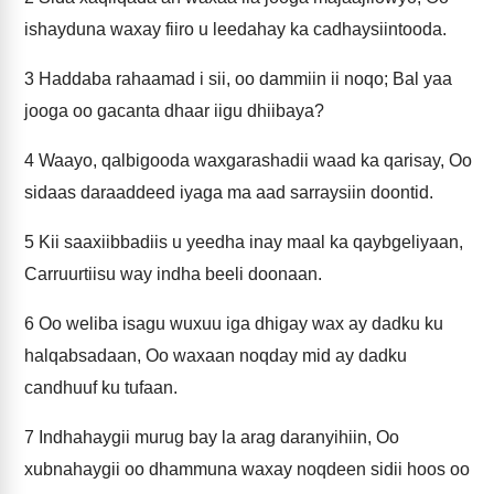
ishayduna waxay fiiro u leedahay ka cadhaysiintooda.
3
Haddaba rahaamad i sii, oo dammiin ii noqo; Bal yaa
jooga oo gacanta dhaar iigu dhiibaya?
4
Waayo, qalbigooda waxgarashadii waad ka qarisay, Oo
sidaas daraaddeed iyaga ma aad sarraysiin doontid.
5
Kii saaxiibbadiis u yeedha inay maal ka qaybgeliyaan,
Carruurtiisu way indha beeli doonaan.
6
Oo weliba isagu wuxuu iga dhigay wax ay dadku ku
halqabsadaan, Oo waxaan noqday mid ay dadku
candhuuf ku tufaan.
7
Indhahaygii murug bay la arag daranyihiin, Oo
xubnahaygii oo dhammuna waxay noqdeen sidii hoos oo