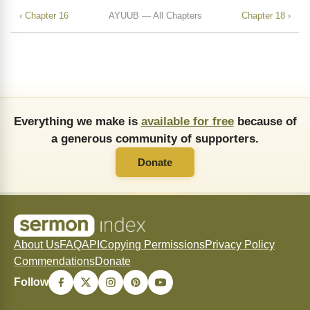
‹ Chapter 16
AYUUB — All Chapters
Chapter 18 ›
Everything we make is
available for free
because of
a generous community of supporters.
Donate
About Us
FAQ
API
Copying Permissions
Privacy Policy
Commendations
Donate
Follow