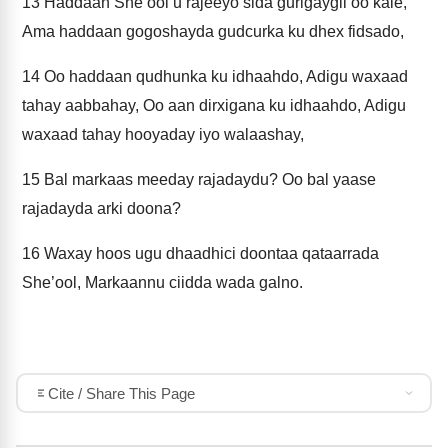
13
Haddaan She’ool u rajeeyo sida gurigaygii oo kale,
Ama haddaan gogoshayda gudcurka ku dhex fidsado,
14
Oo haddaan qudhunka ku idhaahdo, Adigu waxaad
tahay aabbahay, Oo aan dirxigana ku idhaahdo, Adigu
waxaad tahay hooyaday iyo walaashay,
15
Bal markaas meeday rajadaydu? Oo bal yaase
rajadayda arki doona?
16
Waxay hoos ugu dhaadhici doontaa qataarrada
She’ool, Markaannu ciidda wada galno.
Cite / Share This Page