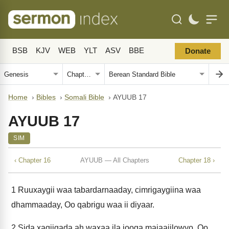
BSB
KJV
WEB
YLT
ASV
BBE
Donate
Home
›
Bibles
›
Somali Bible
›
AYUUB 17
AYUUB 17
SIM
‹ Chapter 16
AYUUB — All Chapters
Chapter 18 ›
1
Ruuxaygii waa tabardarnaaday, cimrigaygiina waa
dhammaaday, Oo qabrigu waa ii diyaar.
2
Sida xaqiiqada ah waxaa ila jooga majaajilowyo, Oo