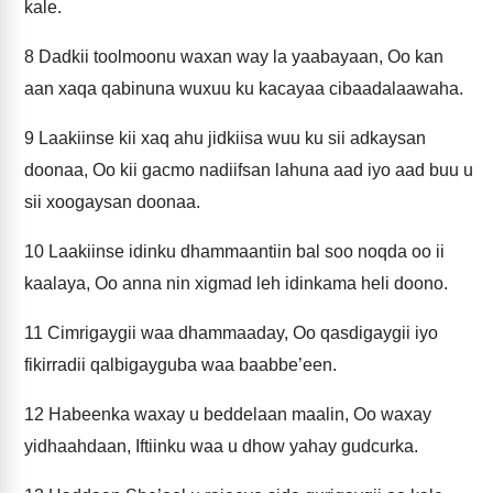
kale.
8
Dadkii toolmoonu waxan way la yaabayaan, Oo kan
aan xaqa qabinuna wuxuu ku kacayaa cibaadalaawaha.
9
Laakiinse kii xaq ahu jidkiisa wuu ku sii adkaysan
doonaa, Oo kii gacmo nadiifsan lahuna aad iyo aad buu u
sii xoogaysan doonaa.
10
Laakiinse idinku dhammaantiin bal soo noqda oo ii
kaalaya, Oo anna nin xigmad leh idinkama heli doono.
11
Cimrigaygii waa dhammaaday, Oo qasdigaygii iyo
fikirradii qalbigayguba waa baabbe’een.
12
Habeenka waxay u beddelaan maalin, Oo waxay
yidhaahdaan, Iftiinku waa u dhow yahay gudcurka.