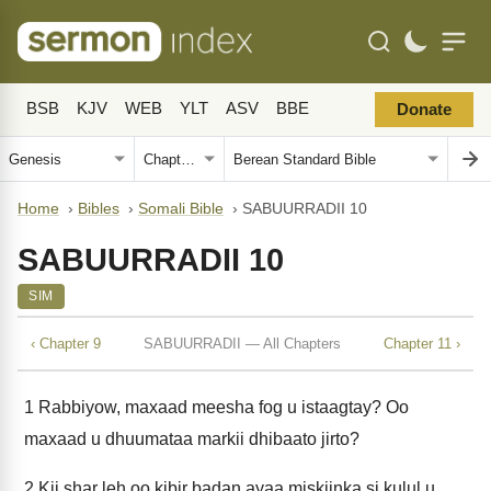
BSB
KJV
WEB
YLT
ASV
BBE
Donate
Home
›
Bibles
›
Somali Bible
›
SABUURRADII 10
SABUURRADII 10
SIM
‹ Chapter 9
SABUURRADII — All Chapters
Chapter 11 ›
1
Rabbiyow, maxaad meesha fog u istaagtay? Oo
maxaad u dhuumataa markii dhibaato jirto?
2
Kii shar leh oo kibir badan ayaa miskiinka si kulul u