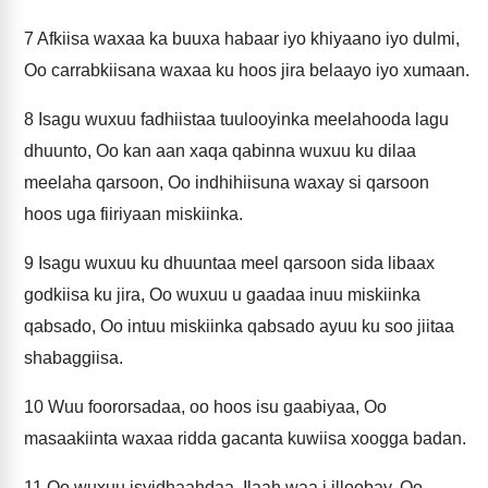
7
Afkiisa waxaa ka buuxa habaar iyo khiyaano iyo dulmi,
Oo carrabkiisana waxaa ku hoos jira belaayo iyo xumaan.
8
Isagu wuxuu fadhiistaa tuulooyinka meelahooda lagu
dhuunto, Oo kan aan xaqa qabinna wuxuu ku dilaa
meelaha qarsoon, Oo indhihiisuna waxay si qarsoon
hoos uga fiiriyaan miskiinka.
9
Isagu wuxuu ku dhuuntaa meel qarsoon sida libaax
godkiisa ku jira, Oo wuxuu u gaadaa inuu miskiinka
qabsado, Oo intuu miskiinka qabsado ayuu ku soo jiitaa
shabaggiisa.
10
Wuu foororsadaa, oo hoos isu gaabiyaa, Oo
masaakiinta waxaa ridda gacanta kuwiisa xoogga badan.
11
Oo wuxuu isyidhaahdaa, Ilaah waa i illoobay, Oo