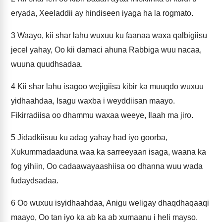
eryada, Xeeladdii ay hindiseen iyaga ha la rogmato.
3
Waayo, kii shar lahu wuxuu ku faanaa waxa qalbigiisu
jecel yahay, Oo kii damaci ahuna Rabbiga wuu nacaa,
wuuna quudhsadaa.
4
Kii shar lahu isagoo wejigiisa kibir ka muuqdo wuxuu
yidhaahdaa, Isagu waxba i weyddiisan maayo.
Fikirradiisa oo dhammu waxaa weeye, Ilaah ma jiro.
5
Jidadkiisuu ku adag yahay had iyo goorba,
Xukummadaaduna waa ka sarreeyaan isaga, waana ka
fog yihiin, Oo cadaawayaashiisa oo dhanna wuu wada
fudaydsadaa.
6
Oo wuxuu isyidhaahdaa, Anigu weligay dhaqdhaqaaqi
maayo, Oo tan iyo ka ab ka ab xumaanu i heli mayso.