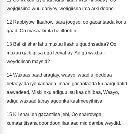
wejigiisiina wuu qariyey, weligiisna ima arki doono.
12
Rabbiyow, Ilaahow, sara joogso, oo gacantaada kor u
qaad, Oo masaakiinta ha illoobin.
13
Bal kii shar lahu muxuu Ilaah u quudhsadaa? Oo
muxuu qalbigiisa uga leeyahay, Adigu waxba i
weyddiisan maysid?
14
Waxaas baad aragtay, waayo, waad u jeeddaa
belaayada iyo xanaaqa, inaad gacantaada ku aargudatid
aawadeed, Miskiinku adiguu isu kaa dhiibaa, Waayo,
adigu waxaad tahay agoonka kaalmeeyihiisa.
15
Kii shar leh gacantiisa jebi, Oo sharrowga
xumaantiisana doondoon ilaa aad mid dambe weydid.