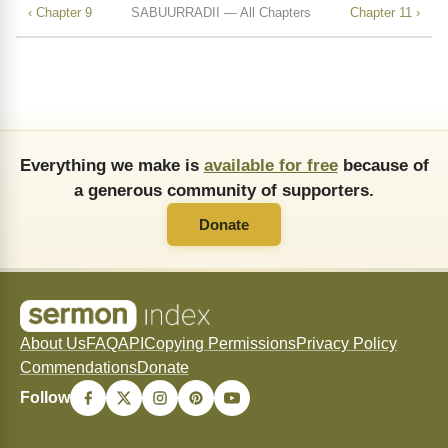
‹ Chapter 9
SABUURRADII — All Chapters
Chapter 11 ›
Everything we make is
available for free
because of
a generous community of supporters.
Donate
About Us
FAQ
API
Copying Permissions
Privacy Policy
Commendations
Donate
Follow