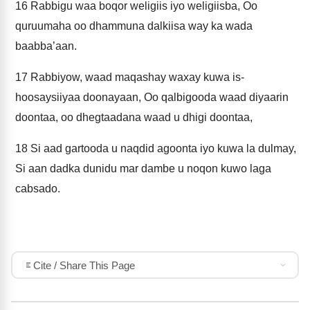
16
Rabbigu waa boqor weligiis iyo weligiisba, Oo
quruumaha oo dhammuna dalkiisa way ka wada
baabba’aan.
17
Rabbiyow, waad maqashay waxay kuwa is-
hoosaysiiyaa doonayaan, Oo qalbigooda waad diyaarin
doontaa, oo dhegtaadana waad u dhigi doontaa,
18
Si aad gartooda u naqdid agoonta iyo kuwa la dulmay,
Si aan dadka dunidu mar dambe u noqon kuwo laga
cabsado.
Cite / Share This Page