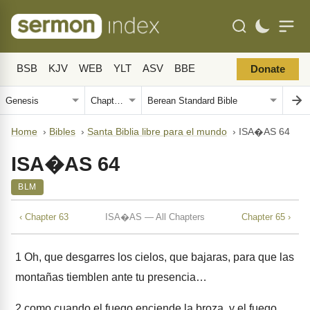
BSB
KJV
WEB
YLT
ASV
BBE
Donate
Home
›
Bibles
›
Santa Biblia libre para el mundo
›
ISA�AS 64
ISA�AS 64
BLM
‹ Chapter 63
ISA�AS — All Chapters
Chapter 65 ›
1
Oh, que desgarres los cielos, que bajaras, para que las
montañas tiemblen ante tu presencia…
2
como cuando el fuego enciende la broza, y el fuego