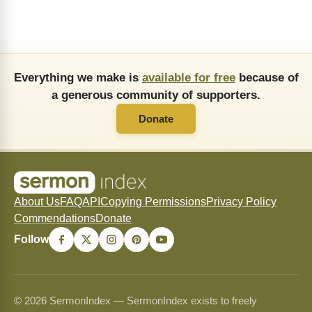
Everything we make is
available for free
because of
a generous community of supporters.
Donate
About Us
FAQ
API
Copying Permissions
Privacy Policy
Commendations
Donate
Follow
© 2026 SermonIndex — SermonIndex exists to freely