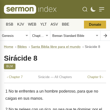
BSB
KJV
WEB
YLT
ASV
BBE
Donate
Home
›
Bibles
›
Santa Biblia libre para el mundo
›
Sirácide 8
Sirácide 8
BLM
‹ Chapter 7
Sirácide — All Chapters
Chapter 9 ›
1
No te enfrentes a un hombre poderoso, para que no
caigas en sus manos.
2
No te pelees con un rico, no sea que te domine; por el