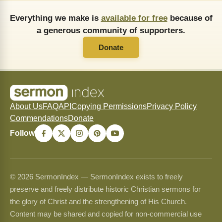
Everything we make is
available for free
because of
a generous community of supporters.
Donate
About Us
FAQ
API
Copying Permissions
Privacy Policy
Commendations
Donate
Follow
© 2026 SermonIndex — SermonIndex exists to freely
preserve and freely distribute historic Christian sermons for
the glory of Christ and the strengthening of His Church.
Content may be shared and copied for non-commercial use