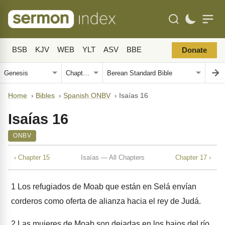
BSB
KJV
WEB
YLT
ASV
BBE
Donate
Home
›
Bibles
›
Spanish ONBV
›
Isaías 16
Isaías 16
ONBV
‹ Chapter 15
Isaías — All Chapters
Chapter 17 ›
1
Los refugiados de Moab que están en Selá envían
corderos como oferta de alianza hacia el rey de Judá.
2
Las mujeres de Moab son dejadas en los bajos del río