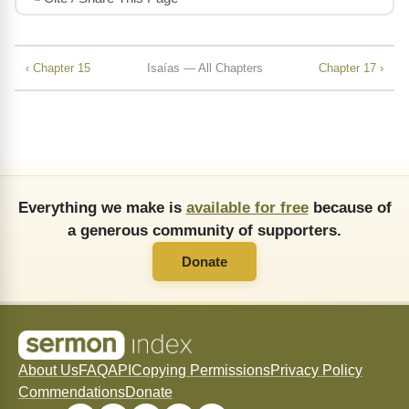
‹ Chapter 15
Isaías — All Chapters
Chapter 17 ›
Everything we make is
available for free
because of
a generous community of supporters.
Donate
About Us
FAQ
API
Copying Permissions
Privacy Policy
Commendations
Donate