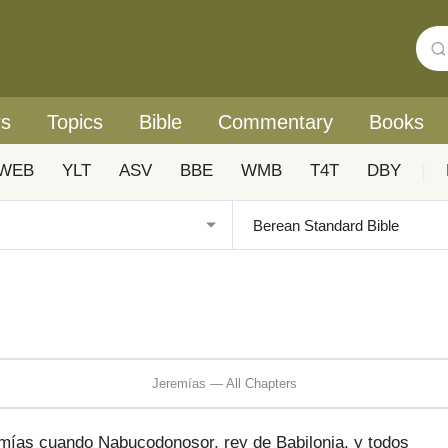
rs
Topics
Bible
Commentary
Books
WEB
YLT
ASV
BBE
WMB
T4T
DBY
|
Jeremías — All Chapters
emías cuando Nabucodonosor, rey de Babilonia, y todos