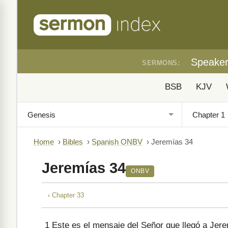
Speake
SERMONS:
BSB
KJV
Home
›
Bibles
›
Spanish ONBV
›
Jeremías 34
Jeremías 34
ONBV
‹ Chapter 33
1
Este es el mensaje del Señor que llegó a Jer