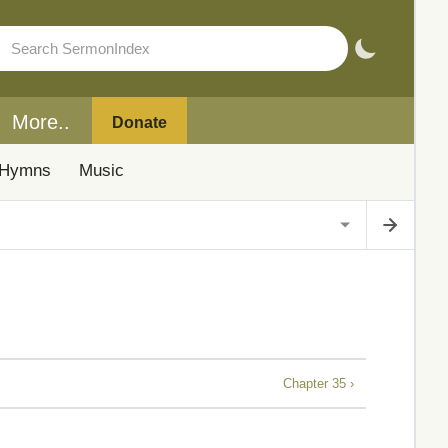
More..
Donate
Hymns
Music
Chapter 35 ›