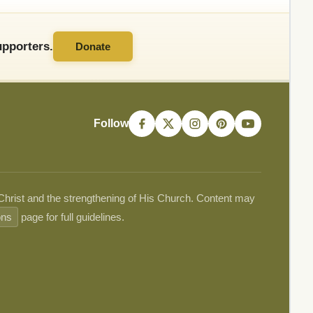
pporters.
Donate
Follow
 Christ and the strengthening of His Church. Content may
ons
page for full guidelines.