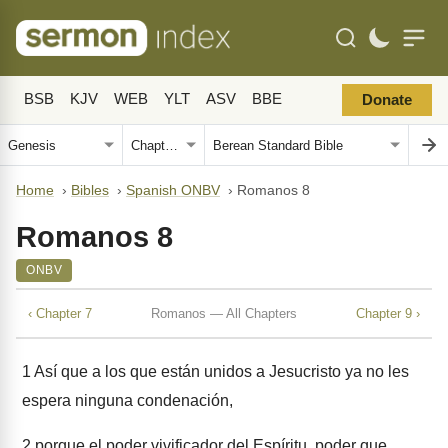
BSB
KJV
WEB
YLT
ASV
BBE
Donate
Home
›
Bibles
›
Spanish ONBV
›
Romanos 8
Romanos 8
ONBV
‹ Chapter 7
Romanos — All Chapters
Chapter 9 ›
1
Así que a los que están unidos a Jesucristo ya no les
espera ninguna condenación,
2
porque el poder vivificador del Espíritu, poder que