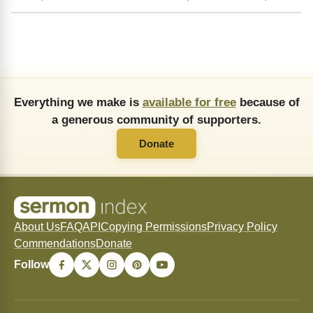
Everything we make is
available for free
because of
a generous community of supporters.
Donate
About Us
FAQ
API
Copying Permissions
Privacy Policy
Commendations
Donate
Follow