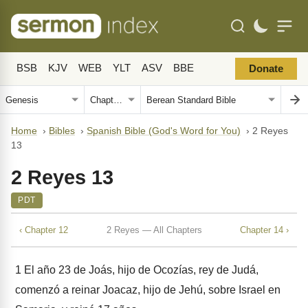
BSB
KJV
WEB
YLT
ASV
BBE
Donate
Home
›
Bibles
›
Spanish Bible (God's Word for You)
›
2 Reyes
13
2 Reyes 13
PDT
‹ Chapter 12
2 Reyes — All Chapters
Chapter 14 ›
1
El año 23 de Joás, hijo de Ocozías, rey de Judá,
comenzó a reinar Joacaz, hijo de Jehú, sobre Israel en