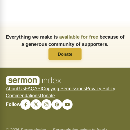
Everything we make is
available for free
because of
a generous community of supporters.
Donate
About Us
FAQ
API
Copying Permissions
Privacy Policy
Commendations
Donate
Follow
© 2026 SermonIndex — SermonIndex exists to freely