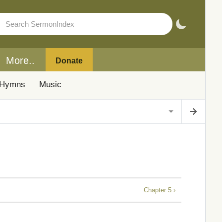
More..
Donate
Hymns
Music
Chapter 5 ›