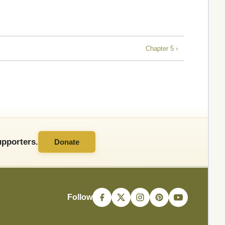
Chapter 5 ›
pporters.
Donate
Follow