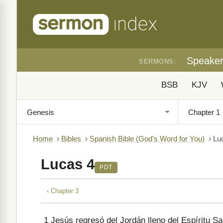
Speake
SERMONS:
BSB
KJV
Home
›
Bibles
›
Spanish Bible (God's Word for You)
›
Lu
Lucas 4
PDT
‹ Chapter 3
1
Jesús regresó del Jordán lleno del Espíritu Sa