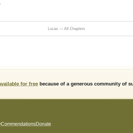
.
Lucas — All Chapters
available for free
because of a generous community of su
y
Commendations
Donate