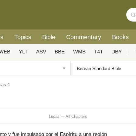
rs
Topics
Bible
Commentary
Books
WEB
YLT
ASV
BBE
WMB
T4T
DBY
|
cas 4
Lucas — All Chapters
nto y fue impulsado por el Espíritu a una región