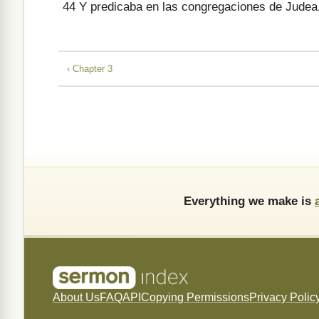
44
Y predicaba en las congregaciones de Judea
‹ Chapter 3
Everything we make is
About Us
FAQ
API
Copying Permissions
Privacy Polic