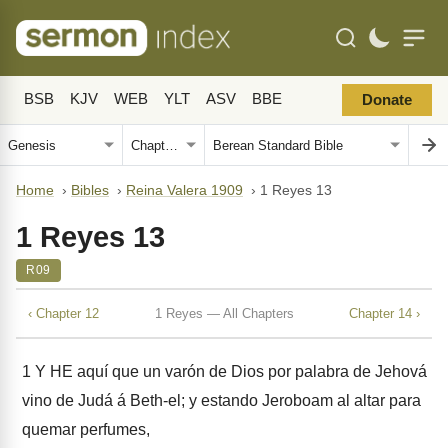
BSB
KJV
WEB
YLT
ASV
BBE
Donate
Home
›
Bibles
›
Reina Valera 1909
›
1 Reyes 13
1 Reyes 13
R09
‹ Chapter 12
1 Reyes — All Chapters
Chapter 14 ›
1
Y HE aquí que un varón de Dios por palabra de Jehová
vino de Judá á Beth-el; y estando Jeroboam al altar para
quemar perfumes,