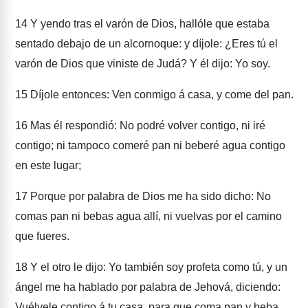
14
Y yendo tras el varón de Dios, hallóle que estaba
sentado debajo de un alcornoque: y díjole: ¿Eres tú el
varón de Dios que viniste de Judá? Y él dijo: Yo soy.
15
Díjole entonces: Ven conmigo á casa, y come del pan.
16
Mas él respondió: No podré volver contigo, ni iré
contigo; ni tampoco comeré pan ni beberé agua contigo
en este lugar;
17
Porque por palabra de Dios me ha sido dicho: No
comas pan ni bebas agua allí, ni vuelvas por el camino
que fueres.
18
Y el otro le dijo: Yo también soy profeta como tú, y un
ángel me ha hablado por palabra de Jehová, diciendo:
Vuélvele contigo á tu casa, para que coma pan y beba