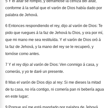
5
Y el altar se rompió, y derramóse la ceniza del altar,
conforme á la señal que el varón de Dios había dado por
palabra de Jehová.
6
Entonces respondiendo el rey, dijo al varón de Dios: Te
pido que ruegues á la faz de Jehová tu Dios, y ora por mí,
que mi mano me sea restituída. Y el varón de Dios oró á
la faz de Jehová, y la mano del rey se le recuperó, y
tornóse como antes.
7
Y el rey dijo al varón de Dios: Ven conmigo á casa, y
comerás, y yo te daré un presente.
8
Mas el varón de Dios dijo al rey: Si me dieses la mitad
de tu casa, no iría contigo, ni comería pan ni bebería agua
en este lugar;
9
Porque así me está mandado por palabra de Jehová,