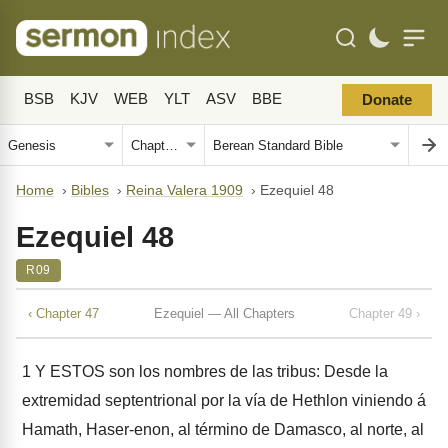
BSB
KJV
WEB
YLT
ASV
BBE
Donate
Home
›
Bibles
›
Reina Valera 1909
›
Ezequiel 48
Ezequiel 48
R09
‹ Chapter 47
Ezequiel — All Chapters
Chapter 49 ›
1
Y ESTOS son los nombres de las tribus: Desde la
extremidad septentrional por la vía de Hethlon viniendo á
Hamath, Haser-enon, al término de Damasco, al norte, al