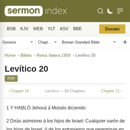
BSB
KJV
WEB
YLT
ASV
BBE
Donate
Home
›
Bibles
›
Reina Valera 1909
›
Levítico 20
Levítico 20
R09
‹ Chapter 19
Levítico — All Chapters
Chapter 21 ›
1
Y HABLÓ Jehová á Moisés diciendo:
2
Dirás asimismo á los hijos de Israel: Cualquier varón de
los hijos de Israel, ó de los extranjeros que peregrinan en