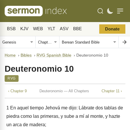
BSB
KJV
WEB
YLT
ASV
BBE
Donate
Home
›
Bibles
›
RVG Spanish Bible
›
Deuteronomio 10
Deuteronomio 10
RVG
‹ Chapter 9
Deuteronomio — All Chapters
Chapter 11 ›
1
En aquel tiempo Jehová me dijo: Lábrate dos tablas de
piedra como las primeras, y sube a mí al monte, y hazte
un arca de madera;