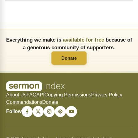
Everything we make is
available for free
because of
a generous community of supporters.
Donate
About Us
FAQ
API
Copying Permissions
Privacy Policy
Commendations
Donate
Follow