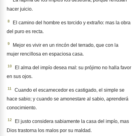
La rapiña de los impíos los des­truirá; porque rehúsan
hacer juicio.
8
El camino del hombre es torcido y extraño: mas la obra
del puro es recta.
9
Mejor es vivir en un rincón del terrado, que con la
mujer renci­llosa en espaciosa casa.
10
El alma del impío desea mal: su prójimo no halla favor
en sus ojos.
11
Cuando el escarnecedor es castigado, el simple se
hace sabio; y cuando se amonestare al sabio, aprenderá
conocimiento.
12
El justo considera sabiamente la casa del impío, mas
Dios trastorna los malos por su maldad.