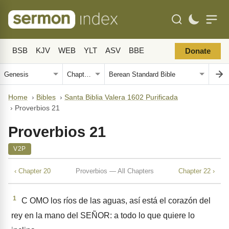
BSB
KJV
WEB
YLT
ASV
BBE
Donate
Home
›
Bibles
›
Santa Biblia Valera 1602 Purificada
›
Proverbios 21
Proverbios 21
V2P
‹ Chapter 20
Proverbios — All Chapters
Chapter 22 ›
1
C OMO los ríos de las aguas, así está el corazón del
rey en la mano del SEÑOR: a todo lo que quiere lo