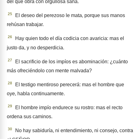
del que obra con orgullosa saña.
25
El deseo del perezoso le mata, porque sus manos
rehúsan tra­bajar.
26
Hay quien todo el día codicia con avaricia: mas el
justo da, y no desperdicia.
27
El sacrificio de los impíos es abominación: ¿cuánto
más ofre­ciéndolo con mente malvada?
28
El testigo mentiroso perecerá: mas el hombre que
oye, habla continuamente.
29
El hombre impío endurece su rostro: mas el recto
ordena sus caminos.
30
No hay sabiduría, ni entendimiento, ni consejo, contra