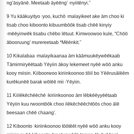
ng’āsyānē. Meetaab āyēēng’ ꞉nyiitēnyi."
9
Yu kāākuyityo ꞉yoo, kuchō ꞉malayikeet ake ām choo ki
tisab choo kiboonto kibuumbōōk tisab chēē kinyiy
꞉mēēyinwēk tisabu chēbo lētuut. Kimwoowoo kule, “Chōō
ābooruung’ murereetaab *Mēēnkit."
10
Kikalabaa ꞉malayikaanaa ām kāāmuukēywēēkaab
Tāmirmiryēētaab Yēyiin ākoy lekemeet nyēē wōō anku
kooy miisin. Kiiboorwoo kiriinkoonoo tiliil bo Yēērusālēēm
kurēkunēē barak wōlēē mii ꞉Yēyiin.
11
Kiilēkēchēēchē ꞉kiriinkoonoo ām lēbkēēyyēētaab
Yēyiin kuu rwoontōōk choo ilēkēchēēchtōōs choo ālē
beesaan chēē chaang’.
12
Kiboonto ꞉kiriinkoonoo tōōtēēt nyēē wōō anku kooy