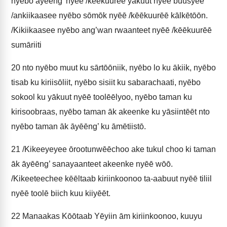
nyēbo āyēēng’ nyēē /kēēkuurēē yākuut nyēē buusyēē
/ankiikaasee nyēbo sōmōk nyēē /kēēkuurēē kālkētōōn.
/Kikiikaasee nyēbo ang’wan rwaanteet nyēē /kēēkuurēē
sumāriiti
20
nto nyēbo muut ku sārtōōniik, nyēbo lo ku ākiik, nyēbo
tisab ku kiriisōliit, nyēbo sisiit ku sabarachaati, nyēbo
sokool ku yākuut nyēē toolēēlyoo, nyēbo taman ku
kirisoobraas, nyēbo taman āk akeenke ku yāsiintēēt nto
nyēbo taman āk āyēēng’ ku āmētiistō.
21
/Kikeeyeyee ōrootunwēēchoo ake tukul choo ki taman
āk āyēēng’ sanayaanteet akeenke nyēē wōō.
/Kikeeteechee kēēltaab kiriinkoonoo ta-aabuut nyēē tiliil
nyēē toolē biich kuu kiiyēēt.
22
Manaakas Kōōtaab Yēyiin ām kiriinkoonoo, kuuyu