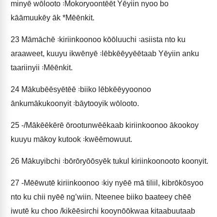
minyē wōlooto ꞉Mokoryoontēēt Yēyiin nyoo bo
kāāmuukēy āk *Mēēnkit.
23
Māmāchē ꞉kiriinkoonoo kōōluuchi ꞉asiista nto ku
araaweet, kuuyu ikwēnyē ꞉lēbkēēyyēētaab Yēyiin anku
taariinyii ꞉Mēēnkit.
24
Mākubēēsyētēē ꞉biiko lēbkēēyyoonoo
ānkumākukoonyit ꞉bāytooyik wōlooto.
25
‑/Mākēēkērē ōrootunwēēkaab kiriinkoonoo ākookoy
kuuyu mākoy kutook ꞉kwēēmowuut.
26
Mākuyibchi ꞉bōrōryōōsyēk tukul kiriinkoonooto koonyit.
27
‑Mēēwutē kiriinkoonoo ꞉kiy nyēē mā tiliil, kibrōkōsyoo
nto ku chii nyēē ng’wiin. Nteenee biiko baateey chēē
iwutē ku choo /kikēēsirchi kooynōōkwaa kitaabuutaab