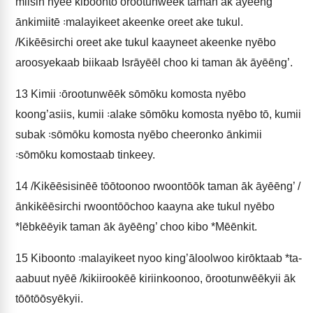
miisin nyēē kiboonto ōrootunwēēk taman āk āyēēng’
ānkimiitē ꞉malayikeet akeenke oreet ake tukul.
/Kikēēsirchi oreet ake tukul kaayneet akeenke nyēbo
aroosyekaab biikaab Isrāyēēl choo ki taman āk āyēēng’.
13
Kimii ꞉ōrootunwēēk sōmōku komosta nyēbo
koong’asiis, kumii ꞉alake sōmōku komosta nyēbo tō, kumii
subak ꞉sōmōku komosta nyēbo cheeronko ānkimii
꞉sōmōku komostaab tinkeey.
14
/Kikēēsisinēē tōōtoonoo rwoontōōk taman āk āyēēng’ /
ānkikēēsirchi rwoontōōchoo kaayna ake tukul nyēbo
*lēbkēēyik taman āk āyēēng’ choo kibo *Mēēnkit.
15
Kiboonto ꞉malayikeet nyoo king’āloolwoo kirōktaab *ta-
aabuut nyēē /kikiirookēē kiriinkoonoo, ōrootunwēēkyii āk
tōōtōōsyēkyii.