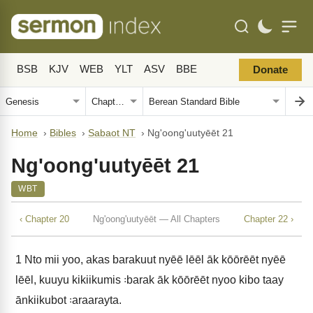
BSB
KJV
WEB
YLT
ASV
BBE
Donate
Home
›
Bibles
›
Sabaot NT
›
Ng'oong'uutyēēt 21
Ng'oong'uutyēēt 21
WBT
‹ Chapter 20
Ng'oong'uutyēēt — All Chapters
Chapter 22 ›
1
Nto mii yoo, akas barakuut nyēē lēēl āk kōōrēēt nyēē
lēēl, kuuyu kikiikumis ꞉barak āk kōōrēēt nyoo kibo taay
ānkiikubot ꞉araarayta.