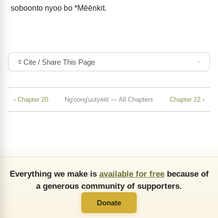
soboonto nyoo bo *Mēēnkit.
Cite / Share This Page
‹ Chapter 20
Ng'oong'uutyēēt — All Chapters
Chapter 22 ›
Everything we make is
available for free
because of
a generous community of supporters.
Donate