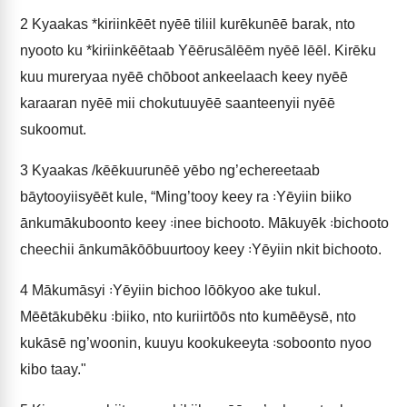
2
Kyaakas *kiriinkēēt nyēē tiliil kurēkunēē barak, nto
nyooto ku *kiriinkēētaab Yēērusālēēm nyēē lēēl. Kirēku
kuu mureryaa nyēē chōboot ankeelaach keey nyēē
karaaran nyēē mii chokutuuyēē saanteenyii nyēē
sukoomut.
3
Kyaakas /kēēkuurunēē yēbo ng’echereetaab
bāytooyiisyēēt kule, “Ming’tooy keey ra ꞉Yēyiin biiko
ānkumākuboonto keey ꞉inee bichooto. Mākuyēk ꞉bichooto
cheechii ānkumākōōbuurtooy keey ꞉Yēyiin nkit bichooto.
4
Mākumāsyi ꞉Yēyiin bichoo lōōkyoo ake tukul.
Mēētākubēku ꞉biiko, nto kuriirtōōs nto kumēēysē, nto
kukāsē ng’woonin, kuuyu kookukeeyta ꞉soboonto nyoo
kibo taay."