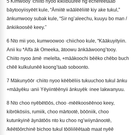
5
Kimwooy ꞉chiito nyoo kikiibuurēē ng’echereetaab
bāytooyiisyēēt kule, “Āmiitē wāālēēliitē kiy ake tukul,”
ānkumwooy subak kule, “Sir ng’aleechu, kuuyu bo man /
ānkiikoosēē keey."
6
Nto mii yoo, kumwoowoo ꞉chiichoo kule, “Kāākuyityiin.
Anii ku *Alfa āk Omeeka, ātoowu ānkāāwoong’tooy.
Chiito nyoo āmē ꞉melelta, +māākoochi bēēko chēbo buch
chēē kulkulunēē koong’taab soboonto.
7
Mākunyōōr ꞉chiito nyoo kēēbēliis tukuuchoo tukul ānku
+māāyēku ꞉anii Yēyiintēēnyii ānkuyēk ꞉inee lakwanyuu.
8
Nto choo nyēbētōōs, choo ‑mēēkoosēēnoo keey,
kibrōkōsiis, rumiik, choo mārtootē, bōōniik, choo
kutunkyinē āynātōōs nto ku choo ng’wiiynānootē,
/kēētōōrchinē bichoo tukul tōōliilēētaab maat nyēē