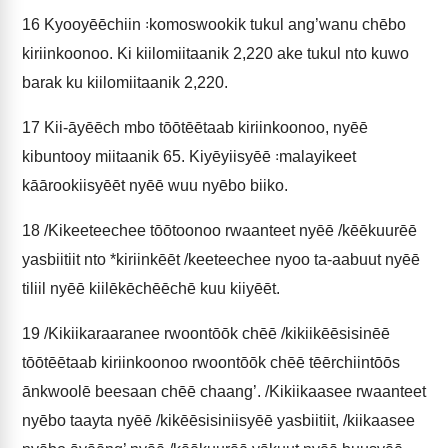
16
Kyooyēēchiin ꞉komoswookik tukul ang’wanu chēbo
kiriinkoonoo. Ki kiilomiitaanik 2,220 ake tukul nto kuwo
barak ku kiilomiitaanik 2,220.
17
Kii-āyēēch mbo tōōtēētaab kiriinkoonoo, nyēē
kibuntooy miitaanik 65. Kiyēyiisyēē ꞉malayikeet
kāārookiisyēēt nyēē wuu nyēbo biiko.
18
/Kikeeteechee tōōtoonoo rwaanteet nyēē /kēēkuurēē
yasbiitiit nto *kiriinkēēt /keeteechee nyoo ta-aabuut nyēē
tiliil nyēē kiilēkēchēēchē kuu kiiyēēt.
19
/Kikiikaraaranee rwoontōōk chēē /kikiikēēsisinēē
tōōtēētaab kiriinkoonoo rwoontōōk chēē tēērchiintōōs
ānkwoolē beesaan chēē chaang’. /Kikiikaasee rwaanteet
nyēbo taayta nyēē /kikēēsisiniisyēē yasbiitiit, /kiikaasee